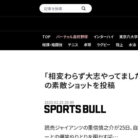
TOP
バーチャル高校野球
インターハイ
東京六大学
相撲・格闘技
テニス
卓球
ラグビー
陸上
水泳
「相変わらず大志やってまし
の素敵ショットを投稿
2025.02.25 20:49
読売ジャイアンツの重信慎之介が25日、自
ーとの爆笑やりとりを明かす🤣…