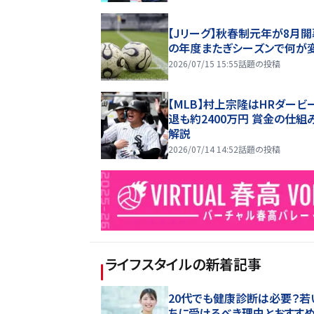
【Jリーグ】秋春制元年が8月開
の年度またぎシーズンで何が
2026/07/15 15:55
話題の投稿
【MLB】村上宗隆はHRダービ
退も約2400万円 賞金の仕組
解説
2026/07/14 14:52
話題の投稿
ライフスタイル
の新着記事
20代でも健康診断は必要？若
ちに受けるべき理由とおすす