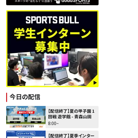
今日の配信
【配信終了】夏の甲子園 1
回戦 遊学館 - 青森山田
8:00~
【配信終了】夏季インター