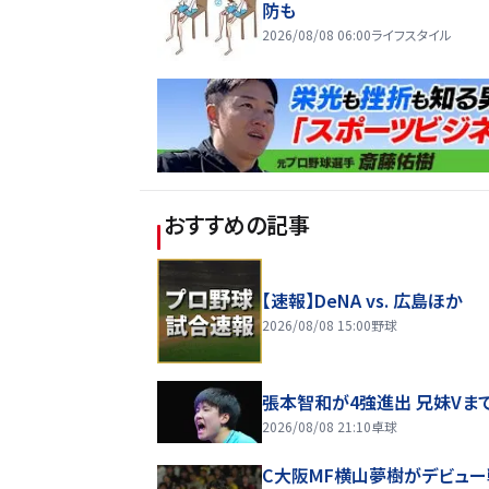
防も
2026/08/08 06:00
ライフスタイル
おすすめの記事
【速報】DeNA vs. 広島ほか
2026/08/08 15:00
野球
張本智和が4強進出 兄妹Vま
2026/08/08 21:10
卓球
C大阪MF横山夢樹がデビュー