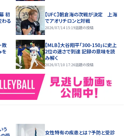
幕 初
【UFC】朝倉海の次戦が決定 上海
変わる
でアオリチロンと対戦
2026/07/14 15:19
話題の投稿
ー敗
【MLB】大谷翔平「300-150」に史上
みを
2位の速さで到達 記録の意味を読
み解く
2026/07/10 17:26
話題の投稿
いう
女性特有の疾患とは？予防と受診
めの受