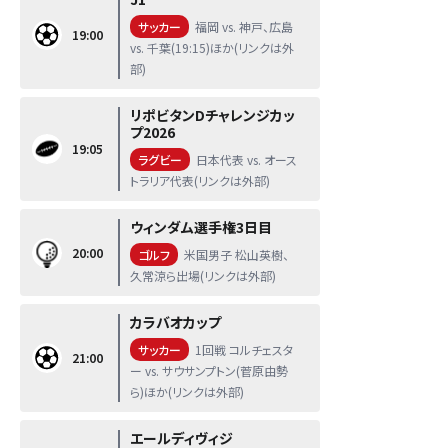
サッカー
福岡 vs. 神戸、広島
19:00
vs. 千葉(19:15)ほか(リンクは外
部)
リポビタンDチャレンジカッ
プ2026
19:05
ラグビー
日本代表 vs. オース
トラリア代表(リンクは外部)
ウィンダム選手権3日目
20:00
ゴルフ
米国男子 松山英樹、
久常涼ら出場(リンクは外部)
カラバオカップ
サッカー
1回戦 コルチェスタ
21:00
ー vs. サウサンプトン(菅原由勢
ら)ほか(リンクは外部)
エールディヴィジ