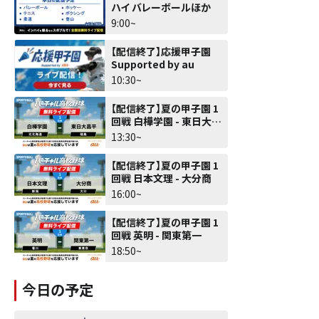
ハイ バレーボールほか
9:00~
【配信終了】応援甲子園
Supported by au
10:30~
【配信終了】夏の甲子園 1
回戦 白樺学園 - 東日大昌
平
13:30~
【配信終了】夏の甲子園 1
回戦 日本文理 - 大分商
16:00~
【配信終了】夏の甲子園 1
回戦 英明 - 関東第一
18:50~
今日の予定