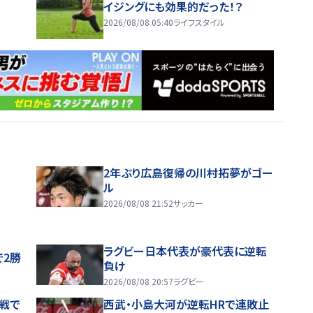
イジングにも効果的だった！？
2026/08/08 05:40
ライフスタイル
2年ぶり広島復帰の川村拓夢がゴー
ル
2026/08/08 21:52
サッカー
ラグビー日本代表が豪代表に逆転
で2勝
負け
2026/08/08 20:57
ラグビー
戦で
西武・小島大河が逆転HRで連敗止