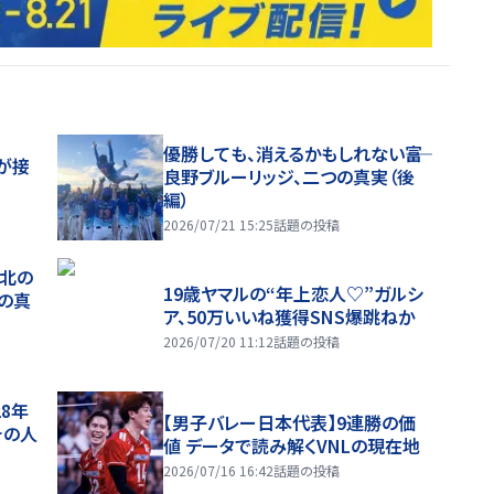
優勝しても、消えるかもしれない――富
が接
良野ブルーリッジ、二つの真実（後
編）
2026/07/21 15:25
話題の投稿
、北の
19歳ヤマルの“年上恋人♡”ガルシ
つの真
ア、50万いいね獲得SNS爆跳ねか
2026/07/20 11:12
話題の投稿
28年
【男子バレー日本代表】9連勝の価
チの人
値 データで読み解くVNLの現在地
2026/07/16 16:42
話題の投稿