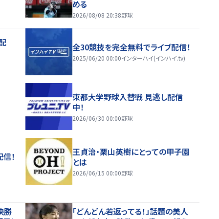
める
2026/08/08 20:38
野球
配
全30競技を完全無料でライブ配信！
2025/06/20 00:00
インターハイ(インハイ.tv)
東都大学野球入替戦 見逃し配信
中！
2026/06/30 00:00
野球
王貞治・栗山英樹にとっての甲子園
配信！
とは
2026/06/15 00:00
野球
決勝
「どんどん若返ってる！」話題の美人