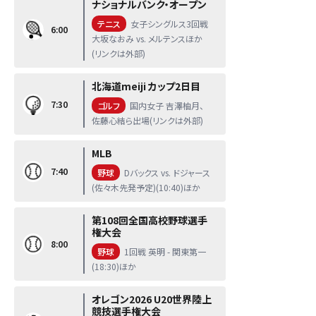
ナショナルバンク・オープン
テニス
女子シングルス3回戦
6:00
大坂なおみ vs. メルテンスほか
(リンクは外部)
北海道meiji カップ2日目
7:30
ゴルフ
国内女子 吉澤柚月、
佐藤心結ら出場(リンクは外部)
MLB
7:40
野球
Dバックス vs. ドジャース
(佐々木先発予定)(10:40)ほか
第108回全国高校野球選手
権大会
8:00
野球
1回戦 英明 - 関東第一
(18:30)ほか
オレゴン2026 U20世界陸上
競技選手権大会