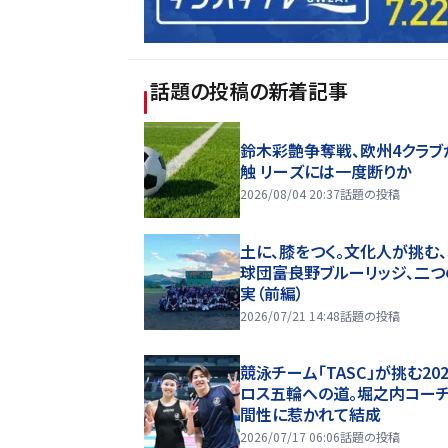
話題の投稿
の新着記事
鈴木彩艶争奪戦、欧州4クラブ
触 リーズには一度断りか
2026/08/04 20:37
話題の投稿
土に、膝をつく。文化人が挑む
球団――富良野ブルーリッジ、二
実（前編）
2026/07/21 14:48
話題の投稿
競泳チーム「TASC」が挑む20
ロス五輪への道。堀之内コー
間性に惹かれて結成
2026/07/17 06:06
話題の投稿