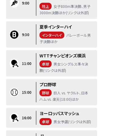
9:00
陸上
女子800m準決勝、男子
3000m決勝ほか(リンクは外部)
夏季インターハイ
9:30
インターハイ
バレーボール男
子決勝ほか
WTTチャンピオンズ横浜
11:00
卓球
男女シングルス準々決
勝(リンクは外部)
プロ野球
15:00
野球
巨人 vs. ヤクルト、日本
ハム vs. 楽天(18:00)ほか
ヨーロッパスマッシュ
16:00
卓球
男女予選(リンクは外部)
J1