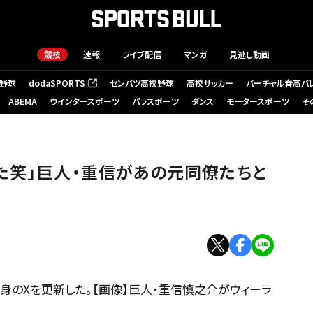
競技
速報
ライブ配信
マンガ
見逃し動画
野球
dodaSPORTS
センバツ高校野球
高校サッカー
バーチャル春高バ
（新しいタブで開く）
ABEMA
ウインタースポーツ
パラスポーツ
ダンス
モータースポーツ
そ
た笑」巨人・重信があの元同僚たちと
身のXを更新した。【画像】巨人・重信慎之介がウィーラ