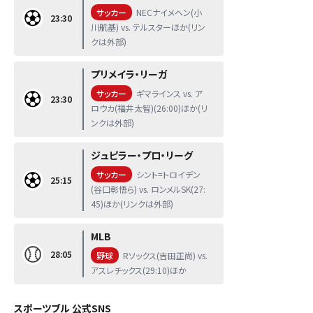
サッカー
NECナイメヘン(小
23:30
川航基) vs. テルスターほか(リン
クは外部)
プリメイラ・リーガ
サッカー
ギマラインス vs. ア
23:30
ロウカ(福井太智)(26:00)ほか(リ
ンクは外部)
ジュピラー・プロ・リーグ
サッカー
シント=トロイデン
25:15
(谷口彰悟ら) vs. ロンメルSK(27:
45)ほか(リンクは外部)
MLB
28:05
野球
Rソックス(吉田正尚) vs.
アスレチックス(29:10)ほか
スポーツブル 公式SNS