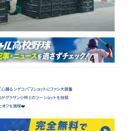
”心踊るシゲコバ”2ショットにファン大興奮
重信がグラサン小林とのツーショットを投稿
オフを満喫❤️