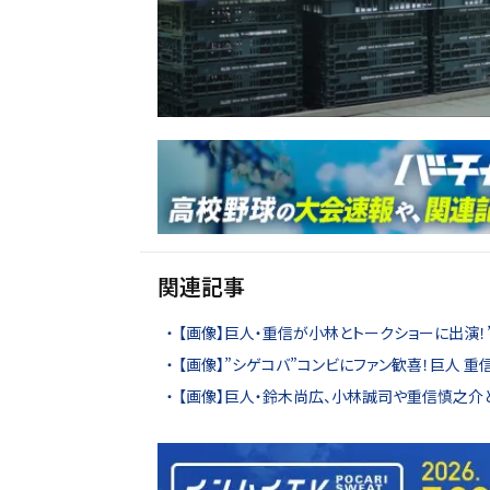
関連記事
【画像】巨人・重信が小林とトークショーに出演！
【画像】”シゲコバ”コンビにファン歓喜！巨人 
【画像】巨人・鈴木尚広、小林誠司や重信慎之介と