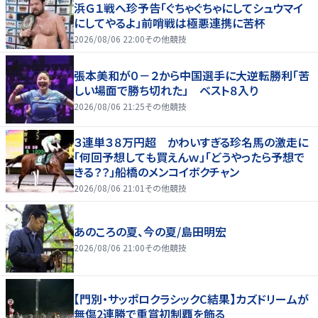
浜Ｇ１戦へ珍予告「ぐちゃぐちゃにしてシュウマイ
にしてやるよ」前哨戦は極悪連携に苦杯
2026/08/06 22:00
その他競技
張本美和が０－２から中国選手に大逆転勝利「苦
しい場面で勝ち切れた」 ベスト８入り
2026/08/06 21:25
その他競技
３連単３８万円超 かわいすぎる珍名馬の激走に
「何回予想しても買えんｗ」「どうやったら予想で
きる？？」船橋のメンコイボクチャン
2026/08/06 21:01
その他競技
あのころの夏、今の夏/島田明宏
2026/08/06 21:00
その他競技
【門別・サッポロクラシックC結果】カズドリームが
無傷2連勝で重賞初制覇を飾る