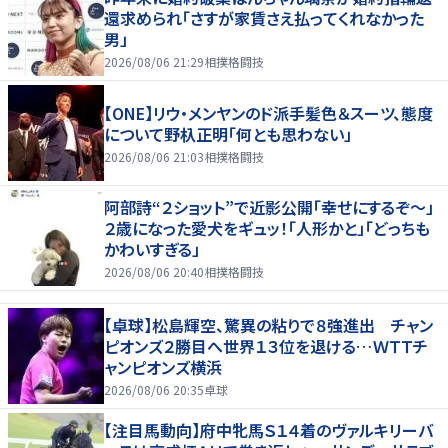
還求められ「さすが家賃さえ払ってくれなかった
男」
2026/08/06 21:29
相撲格闘技
【ONE】リウ・メンヤンのド派手髪色＆スーツ、態度
について野杁正明「何とも思わない」
2026/08/06 21:03
相撲格闘技
阿部詩“２ショット”で近影公開「幸せにするぞ〜」
２歳になった愛犬をギュッ！「人形かと」「どっちも
かわいすぎる」
2026/08/06 20:40
相撲格闘技
【卓球】松島輝空、驚異の粘りで８強進出 チャン
ピオンズ２勝目へ世界１３位を退ける…ＷＴＴチ
ャンピオンズ横浜
2026/08/06 20:35
卓球
【注目馬動向】府中牝馬Ｓ１４着のヴァルキリーバ