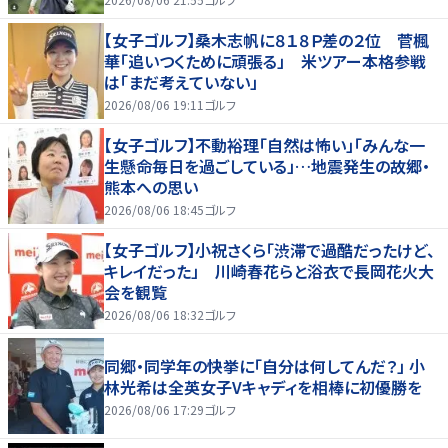
【女子ゴルフ】桑木志帆に８１８Ｐ差の２位 菅楓
華「追いつくために頑張る」 米ツアー本格参戦
は「まだ考えていない」
2026/08/06 19:11
ゴルフ
【女子ゴルフ】不動裕理「自然は怖い」「みんな一
生懸命毎日を過ごしている」…地震発生の故郷・
熊本への思い
2026/08/06 18:45
ゴルフ
【女子ゴルフ】小祝さくら「渋滞で過酷だったけど、
キレイだった」 川崎春花らと浴衣で長岡花火大
会を観覧
2026/08/06 18:32
ゴルフ
同郷・同学年の快挙に「自分は何してんだ？」 小
林光希は全英女子Vキャディを相棒に初優勝を
2026/08/06 17:29
ゴルフ