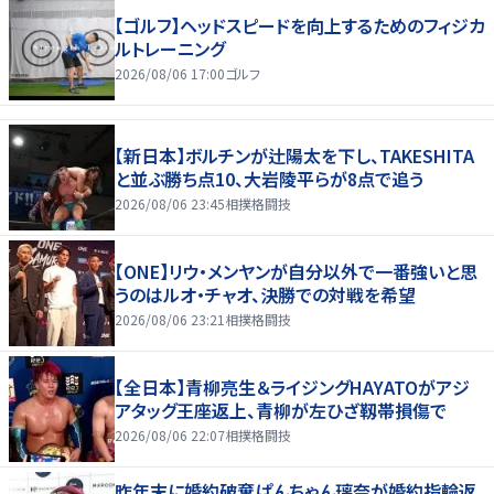
【ゴルフ】ヘッドスピードを向上するためのフィジカ
ルトレーニング
2026/08/06 17:00
ゴルフ
【新日本】ボルチンが辻陽太を下し、TAKESHITA
と並ぶ勝ち点10、大岩陵平らが8点で追う
2026/08/06 23:45
相撲格闘技
【ONE】リウ・メンヤンが自分以外で一番強いと思
うのはルオ・チャオ、決勝での対戦を希望
2026/08/06 23:21
相撲格闘技
【全日本】青柳亮生＆ライジングHAYATOがアジ
アタッグ王座返上、青柳が左ひざ靱帯損傷で
2026/08/06 22:07
相撲格闘技
昨年末に婚約破棄ぱんちゃん璃奈が婚約指輪返