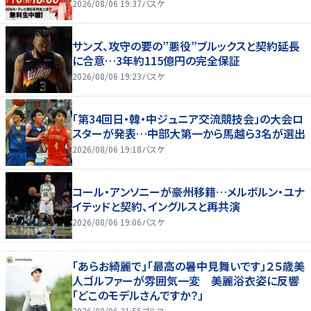
2026/08/06 19:37
バスケ
サンズ、攻守の要の”悪役”ブルックスと契約延長
に合意…3年約115億円の完全保証
2026/08/06 19:23
バスケ
「第34回日・韓・中ジュニア交流競技会」の大会ロ
スターが発表…中部大第一から馬越ら3名が選出
2026/08/06 19:18
バスケ
コール・アンソニーが豪州移籍…メルボルン・ユナ
イテッドと契約、イングルスと再共演
2026/08/06 19:06
バスケ
「あらお綺麗で」「最高の暑中見舞いです」２５歳美
人ゴルファーが雰囲気一変 美麗浴衣姿に反響
「どこのモデルさんですか？」
2026/08/06 21:55
ゴルフ