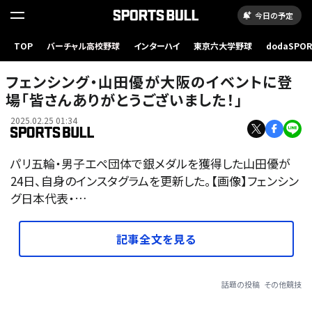
今日の予定
TOP
バーチャル高校野球
インターハイ
東京六大学野球
dodaSPO
（新しいタブ
フェンシング・山田優が大阪のイベントに登
場「皆さんありがとうございました！」
2025.02.25 01:34
パリ五輪・男子エペ団体で銀メダルを獲得した山田優が
24日、自身のインスタグラムを更新した。【画像】フェンシン
グ日本代表・…
記事全文を見る
話題の投稿
その他競技