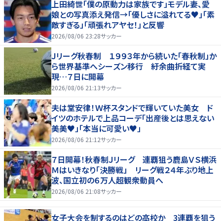
上田綺世「僕の原動力は家族です」モデル妻、愛
娘との写真添え発信→「優しさに溢れてる♥」「素
敵すぎる」「頑張れアヤセ！」と反響
2026/08/06 23:28
サッカー
Ｊリーグ秋春制 １９９３年から続いた「春秋制」か
ら世界基準へシーズン移行 紆余曲折経て実
現…７日に開幕
2026/08/06 21:13
サッカー
夫は堂安律！Ｗ杯スタンドで輝いていた美女 ド
イツのホテルで上品コーデ「出産後とは思えない
美美♥」「本当に可愛い♥」
2026/08/06 21:12
サッカー
７日開幕！秋春制Ｊリーグ 連覇狙う鹿島ＶＳ横浜
Ｍはいきなり「決勝戦」 リーグ戦２４年ぶり地上
波、国立初の６万人超観衆動員へ
2026/08/06 21:08
サッカー
女子大会を制するのはどの高校か 3連覇を狙う