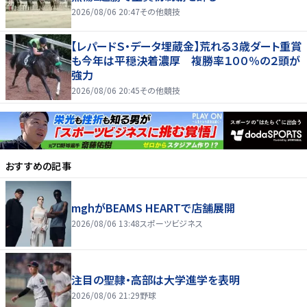
2026/08/06 20:47
その他競技
【レパードＳ・データ埋蔵金】荒れる３歳ダート重賞
も今年は平穏決着濃厚 複勝率１００％の２頭が
強力
2026/08/06 20:45
その他競技
おすすめの記事
mghがBEAMS HEARTで店舗展開
2026/08/06 13:48
スポーツビジネス
注目の聖隷・高部は大学進学を表明
2026/08/06 21:29
野球