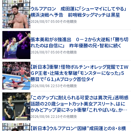
ウルフアロン 成田蓮に「シューマイにしてやる」
横浜決戦へ予告 前哨戦タッグマッチは黒星
2026/08/07 05:00
その他競技
張本美和が８強進出 ０－２から大逆転！「勝ち切
れたのは自信に」 昨年優勝の兄・智和に続く
2026/08/07 05:00
その他競技
【新日本】衝撃！怪物ボルチン・オレッグ覚醒でＩＷ
ＧＰ王者・辻陽太を撃破「モンスターになった」５
勝目で「Ｇ１」Ａブロック首位タイ
2026/08/06 22:53
その他競技
「このアップに耐えられる可愛さは異次元」透明感
話題の２０歳ショートカット美女アスリート、はに
かみどアップ姿にネット衝撃「これやばいな、かわ
いすぎる」「顔ちっちゃ」
2026/08/06 22:10
その他競技
【新日本】ウルフアロン“因縁”成田蓮との８・８横