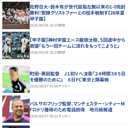
佐野日大・鈴木有が世代屈指左腕以来の1-0完封
勝利！聖隷クリストファーとの投手戦制す【26年夏
甲子園】
2026/08/06 20:35
野球
【甲子園】神村学園エース龍頭汰樹、５回途中から
救援「もう一回チームに流れをもってこようと」
2026/08/06 20:24
野球
町田・黒田監督 Ｊ１初Ｖへ決意「２４時間３６５日
を優勝のために」 ８日ＦＣ東京と開幕戦
2026/08/07 05:00
サッカー
バルサのフリック監督、マンチェスター・シティーM
Fロドリ獲得のため電話説得 地元紙報道
2026/08/07 00:21
サッカー