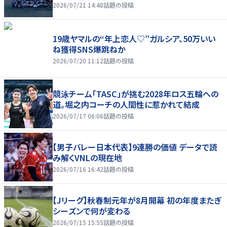
2026/07/21 14:48
話題の投稿
19歳ヤマルの“年上恋人♡”ガルシア、50万いい
ね獲得SNS爆跳ねか
2026/07/20 11:12
話題の投稿
競泳チーム「TASC」が挑む2028年ロス五輪への
道。堀之内コーチの人間性に惹かれて結成
2026/07/17 06:06
話題の投稿
【男子バレー日本代表】9連勝の価値 データで読
み解くVNLの現在地
2026/07/16 16:42
話題の投稿
【Jリーグ】秋春制元年が8月開幕 初の年度またぎ
シーズンで何が変わる
2026/07/15 15:55
話題の投稿