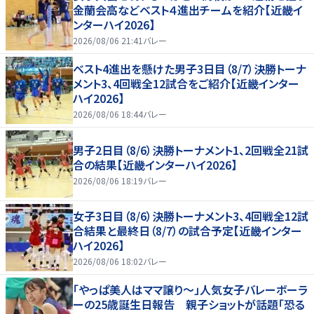
金蘭会高などベスト４進出チームを紹介【近畿イ
ンターハイ2026】
2026/08/06 21:41
バレー
ベスト4進出を懸けた男子3日目（8/7）決勝トーナ
メント3、4回戦全12試合をご紹介【近畿インター
ハイ2026】
2026/08/06 18:44
バレー
男子2日目（8/6）決勝トーナメント1、2回戦全21試
合の結果【近畿インターハイ2026】
2026/08/06 18:19
バレー
女子3日目（8/6）決勝トーナメント3、4回戦全12試
合結果と最終日（8/7）の試合予定【近畿インター
ハイ2026】
2026/08/06 18:02
バレー
「やっぱ美人はママ譲り～」人気女子バレーボーラ
ーの25歳誕生日報告 親子ショットが話題「恐る