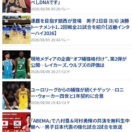
べしDNAです」
2026/08/06 05:20
バレー
連覇を目指す鎮西が登場 男子2日目（8/6）決勝
トーナメント1、2回戦全21試合を紹介【近畿インタ
ーハイ2026】
2026/08/05 20:43
バレー
現地メディアの企画“オフ補強格付け”、第2弾が
公開…レイカーズ、ウルブズの評価は
2026/08/06 20:27
バスケ
ユーロリーグからの補強が続くナゲッツ…ロニ
ー・ウォーカー四世と1年契約に合意
2026/08/06 19:43
バスケ
『ABEMA』で八村塁＆河村勇輝の共演を無料生中
継へ…男子日本代表の強化試合2試合を放送