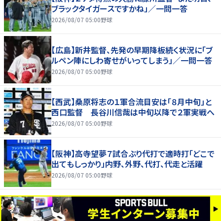
ブラックタイガースですかね」／一問一答
2026/08/07 05:00
野球
【広島】新井監督、先発の早期降板続く状況に「ブ
ルペン陣にしわ寄せがいってしまう」／一問一答
2026/08/07 05:00
野球
【西武】桑原将志の１軍合流目安は「８月中旬」と
西口監督 長谷川信哉は中旬以降で２軍実戦へ
2026/08/07 05:00
野球
【阪神】高寺望夢７試合ぶり代打で適時打「どこで
出てもしっかり」内野、外野、代打、代走と活躍
2026/08/07 05:00
野球