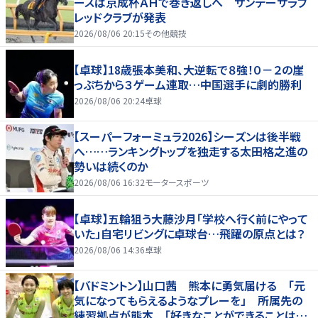
ースは京成杯ＡＨで巻き返しへ サンデーサラブ
レッドクラブが発表
2026/08/06 20:15
その他競技
【卓球】18歳張本美和、大逆転で８強！０－２の崖
っぷちから３ゲーム連取…中国選手に劇的勝利
2026/08/06 20:24
卓球
【スーパーフォーミュラ2026】シーズンは後半戦
へ……ランキングトップを独走する太田格之進の
勢いは続くのか
2026/08/06 16:32
モータースポーツ
【卓球】五輪狙う大藤沙月「学校へ行く前にやって
いた」自宅リビングに卓球台…飛躍の原点とは？
2026/08/06 14:36
卓球
【バドミントン】山口茜 熊本に勇気届ける 「元
気になってもらえるようなプレーを」 所属先の
練習拠点が熊本 「好きなことができることは当