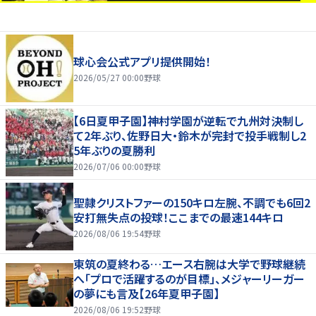
球心会公式アプリ提供開始！
2026/05/27 00:00
野球
【6日夏甲子園】神村学園が逆転で九州対決制し
て2年ぶり、佐野日大・鈴木が完封で投手戦制し2
5年ぶりの夏勝利
2026/07/06 00:00
野球
聖隷クリストファーの150キロ左腕、不調でも6回2
安打無失点の投球！ここまでの最速144キロ
2026/08/06 19:54
野球
東筑の夏終わる…エース右腕は大学で野球継続
へ「プロで活躍するのが目標」、メジャーリーガー
の夢にも言及【26年夏甲子園】
2026/08/06 19:52
野球