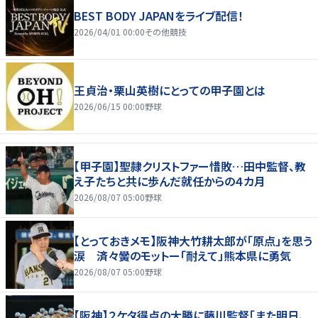
BEST BODY JAPANをライブ配信！
2026/04/01 00:00
その他競技
王貞治・栗山英樹にとっての甲子園とは
2026/06/15 00:00
野球
【甲子園】聖隷クリストファー惜敗…田中監督、教
え子たちと共に歩んだ就任からの４カ月
2026/08/07 05:00
野球
【とっておきメモ】阪神大竹耕太郎が「原点」を思う
涙 済々黌のモットー「耐えて」熊本県に勇気
2026/08/07 05:00
野球
【阪神】２ケタ得点の大勝に藤川監督「また明日、