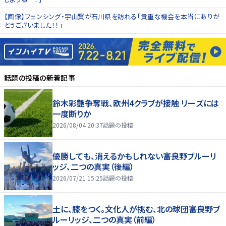
【画像】フェンシング・宇山賢が石川県を訪れる「貴重な機会を本当にありが
とうございました！！」
話題の投稿
の新着記事
鈴木彩艶争奪戦、欧州4クラブが接触 リーズには
一度断りか
2026/08/04 20:37
話題の投稿
優勝しても、消えるかもしれない――富良野ブルーリ
ッジ、二つの真実（後編）
2026/07/21 15:25
話題の投稿
土に、膝をつく。文化人が挑む、北の球団――富良野ブ
ルーリッジ、二つの真実（前編）