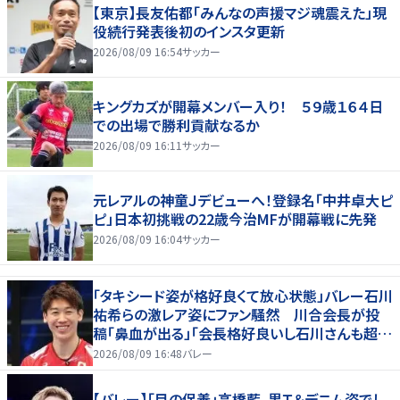
【東京】長友佑都「みんなの声援マジ魂震えた」現
役続行発表後初のインスタ更新
2026/08/09 16:54
サッカー
キングカズが開幕メンバー入り！ ５９歳１６４日
での出場で勝利貢献なるか
2026/08/09 16:11
サッカー
元レアルの神童Ｊデビューへ！登録名「中井卓大ピ
ピ」日本初挑戦の22歳今治MFが開幕戦に先発
2026/08/09 16:04
サッカー
「タキシード姿が格好良くて放心状態」バレー石川
祐希らの激レア姿にファン騒然 川合会長が投
稿「鼻血が出る」「会長格好良いし石川さんも超格
好いい」
2026/08/09 16:48
バレー
【バレー】「目の保養」高橋藍、黒Ｔ＆デニム姿でし