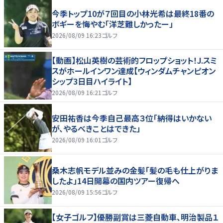
今季トップ10が７回目の小林光希は最終18番の
ボギーを悔やむ「洋芝難しかったー」
2026/08/09 16:23
ゴルフ
【動画】松山英樹の芸術的フロップショット！J.スミ
スがホールインワン達成【ウィンダムチャンピオン
シップ3日目ハイライト】
2026/08/09 16:21
ゴルフ
安田祐香は今季自己最高３位「納得はいかない
が、やるべきことはできた」
2026/08/09 16:01
ゴルフ
桑木志帆モデル並みの金髪「髪の毛も仕上がりま
したよ」14日開幕の国内ツアー復帰へ
2026/08/09 15:56
ゴルフ
【女子ゴルフ】優勝副賞は三菱自動車、明治製品１