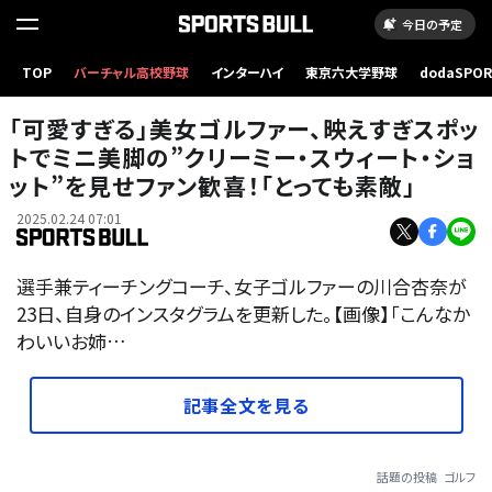
今日の予定
TOP
バーチャル高校野球
インターハイ
東京六大学野球
dodaSPO
（新しいタブ
「可愛すぎる」美女ゴルファー、映えすぎスポッ
トでミニ美脚の”クリーミー・スウィート・ショ
ット”を見せファン歓喜！「とっても素敵」
2025.02.24 07:01
選手兼ティーチングコーチ、女子ゴルファーの川合杏奈が
23日、自身のインスタグラムを更新した。【画像】「こんなか
わいいお姉…
記事全文を見る
話題の投稿
ゴルフ