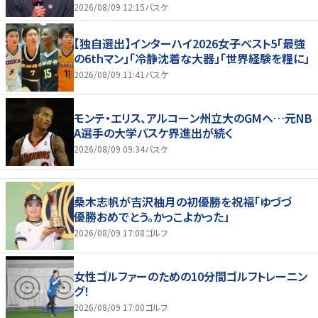
2026/08/09 12:15
バスケ
【独自選出】インターハイ2026女子ベスト5「最強
の6thマン」「冷静沈着な大器」「世界経験を糧に」
2026/08/09 11:41
バスケ
モンテ・エリス、アルコーン州立大のGMへ…元NB
A選手の大学バスケ界進出が続く
2026/08/09 09:34
バスケ
桑木志帆が吉沢柚月の初優勝を祝福「ゆづづ
優勝おめでとう。かっこよかった」
2026/08/09 17:08
ゴルフ
女性ゴルファーのための10分間ゴルフトレーニン
グ！
2026/08/09 17:00
ゴルフ