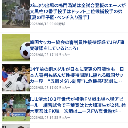
2年ぶり出場の鳴門渦潮は全試合登板のエースが
大黒柱！2番手投手はドラフト上位候補投手の弟
【夏の甲子園・ベンチ入り選手】
2026/06/18 00:00
野球
韓国サッカー協会の審判員性接待疑惑でJFA「事
実確認をしているところ」
2026/08/09 17:19
サッカー
14年前の銅メダルが日本に変更の可能性も 日
本人審判も絡んだ性接待問題に揺れる韓国サッ
カー界 “五輪メダル剝奪”に危機感「悲劇に見
舞われる」
2026/08/09 17:00
サッカー
【Ｊ１清水】０３年世代が横浜ＦＭ戦出場へ猛アピ
ール 練習試合で千葉寛汰と大畑凜生が２発、鈴
木奎吾はＦＫ弾 次節はエースＦＷ呉世勲が出
場停止
2026/08/09 16:55
サッカー