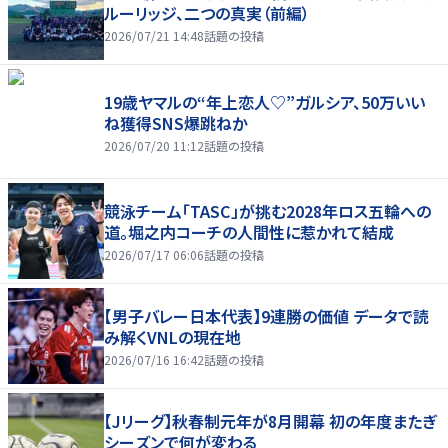
ルーリッジ、二つの真実（前編）
2026/07/21 14:48
話題の投稿
19歳ヤマルの“年上恋人♡”ガルシア、50万いい
ね獲得SNS爆跳ねか
2026/07/20 11:12
話題の投稿
競泳チーム「TASC」が挑む2028年ロス五輪への
道。堀之内コーチの人間性に惹かれて結成
2026/07/17 06:06
話題の投稿
【男子バレー日本代表】9連勝の価値 データで読
み解くVNLの現在地
2026/07/16 16:42
話題の投稿
【Jリーグ】秋春制元年が8月開幕 初の年度またぎ
シーズンで何が変わる