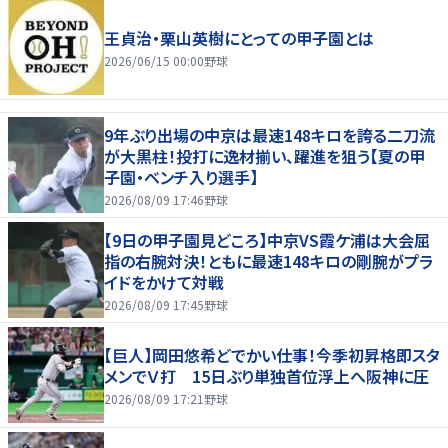
王貞治・栗山英樹にとっての甲子園とは
2026/06/15 00:00
野球
9年ぶり出場の中京は最速148キロを誇る二刀流
が大黒柱！投打に逸材揃い、躍進を狙う【夏の甲
子園・ベンチ入り選手】
2026/08/09 17:46
野球
【9日の甲子園見どころ】中京VS霞ケ浦は大会屈
指の右腕対決！ともに最速148キロの剛腕がプラ
イドをかけて対戦
2026/08/09 17:45
野球
【巨人】岡田悠希どでかい仕事！今季初昇格即スタ
メンでＶ打 15日ぶり単独首位浮上へ阪神に圧
2026/08/09 17:21
野球