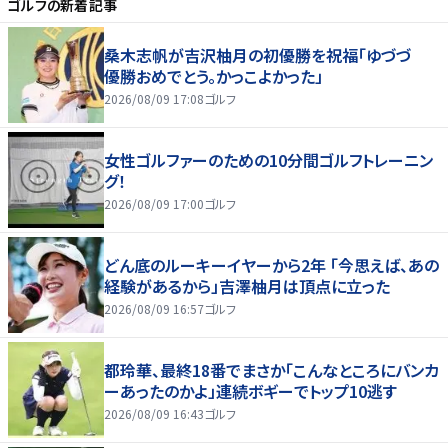
ゴルフ
の新着記事
桑木志帆が吉沢柚月の初優勝を祝福「ゆづづ
優勝おめでとう。かっこよかった」
2026/08/09 17:08
ゴルフ
女性ゴルファーのための10分間ゴルフトレーニン
グ！
2026/08/09 17:00
ゴルフ
どん底のルーキーイヤーから2年 「今思えば、あの
経験があるから」吉澤柚月は頂点に立った
2026/08/09 16:57
ゴルフ
都玲華、最終18番でまさか「こんなところにバンカ
ーあったのかよ」連続ボギーでトップ10逃す
2026/08/09 16:43
ゴルフ