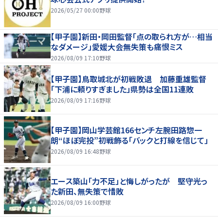
2026/05/27 00:00
野球
【甲子園】新田・岡田監督「点の取られ方が…相当
なダメージ」愛媛大会無失策も痛恨ミス
2026/08/09 17:10
野球
【甲子園】鳥取城北が初戦敗退 加藤重雄監督
「下浦に頼りすぎました」県勢は全国11連敗
2026/08/09 17:16
野球
【甲子園】岡山学芸館166センチ左腕田路惣一
朗“ほぼ完投”初戦飾る「バックと打線を信じて」
2026/08/09 16:48
野球
エース築山「力不足」と悔しがったが 堅守光っ
た新田、無失策で惜敗
2026/08/09 16:00
野球