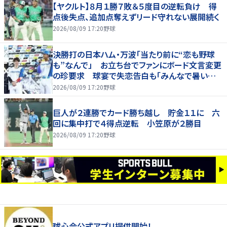
【ヤクルト】８月１勝７敗＆５度目の逆転負け 得
点後失点、追加点奪えずリード守れない展開続く
2026/08/09 17:20
野球
決勝打の日本ハム・万波「当たり前に“恋も野球
も”なんで」 お立ち台でファンにボード文言変更
の珍要求 球宴で失恋告白も「みんなで暑い夏
にしましょう！」
2026/08/09 17:20
野球
巨人が２連勝でカード勝ち越し 貯金１１に 六
回に集中打で４得点逆転 小笠原が２勝目
2026/08/09 17:20
野球
球心会公式アプリ提供開始！