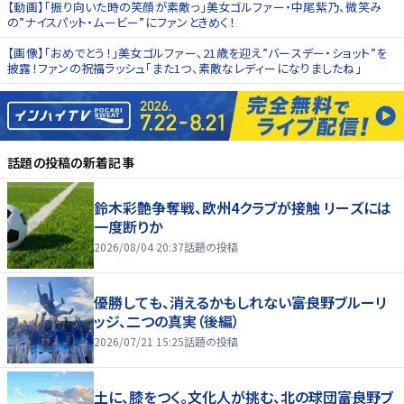
【動画】「振り向いた時の笑顔が素敵っ」美女ゴルファー・中尾紫乃、微笑み
の”ナイスパット・ムービー”にファンときめく！
【画像】「おめでとう！」美女ゴルファー、21歳を迎え”バースデー・ショット”を
披露！ファンの祝福ラッシュ「また1つ、素敵なレディーになりましたね」
話題の投稿
の新着記事
鈴木彩艶争奪戦、欧州4クラブが接触 リーズには
一度断りか
2026/08/04 20:37
話題の投稿
優勝しても、消えるかもしれない――富良野ブルーリ
ッジ、二つの真実（後編）
2026/07/21 15:25
話題の投稿
土に、膝をつく。文化人が挑む、北の球団――富良野ブ