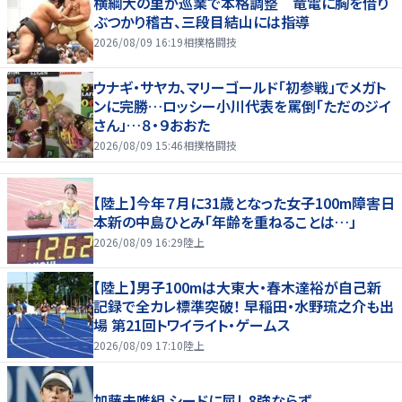
横綱大の里が巡業で本格調整 竜電に胸を借り
ぶつかり稽古、三段目結山には指導
2026/08/09 16:19
相撲格闘技
ウナギ・サヤカ、マリーゴールド「初参戦」でメガト
ンに完勝…ロッシー小川代表を罵倒「ただのジイ
さん」…８・９おおた
2026/08/09 15:46
相撲格闘技
【陸上】今年７月に31歳となった女子100m障害日
本新の中島ひとみ「年齢を重ねることは…」
2026/08/09 16:29
陸上
【陸上】男子100mは大東大・春木達裕が自己新
記録で全カレ標準突破！ 早稲田・水野琉之介も出
場 第21回トワイライト・ゲームス
2026/08/09 17:10
陸上
加藤未唯組 シードに屈し8強ならず