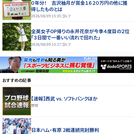
０年分！ 吉沢柚月が賞金１６２０万円の他に獲
得したものとは
2026/08/09 15:35
ゴルフ
全英女子OP帰りの永井花奈が今季４度目の２位
「３日間で一番いい流れで回れた」
2026/08/09 15:27
ゴルフ
おすすめの記事
【速報】西武 vs. ソフトバンクほか
野球
日本ハム・有原 2戦連続完封勝利