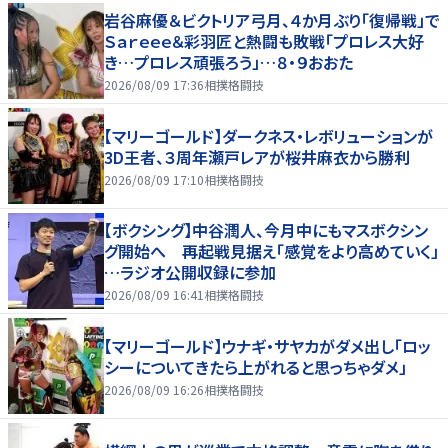
岩谷麻優＆ビクトリア弓月、４か月ぶり「復帰戦」で
Ｓａｒｅｅｅ＆彩羽匠と熱闘も敗戦「プロレス大好
き…プロレス頑張ろう」…８・９おおた
2026/08/09 17:36
相撲格闘技
【マリーゴールド】ダークネス・レボリューションが
3D王者、３周年瀬戸レアが桜井麻衣から勝利
2026/08/09 17:10
相撲格闘技
【ボクシング】中谷潤人、今月中にもマスボクシン
グ開始へ 再起戦見据え「感覚をより高めていく」
…ラジオ公開収録に参加
2026/08/09 16:41
相撲格闘技
【マリーゴールド】ウナギ・サヤカがダメ出し「ロッ
シーについてきたら上がれると思っちゃダメ」
2026/08/09 16:26
相撲格闘技