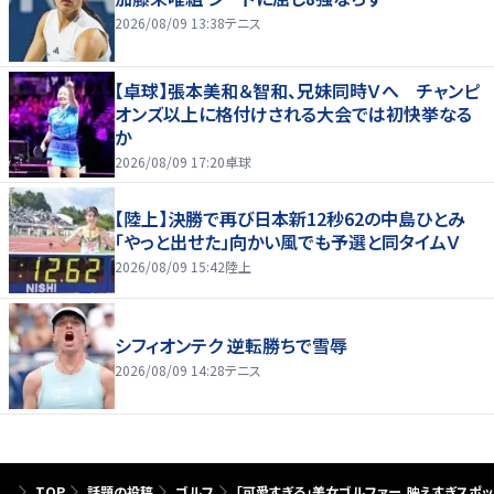
2026/08/09 13:38
テニス
【卓球】張本美和＆智和、兄妹同時Ｖへ チャンピ
オンズ以上に格付けされる大会では初快挙なる
か
2026/08/09 17:20
卓球
【陸上】決勝で再び日本新12秒62の中島ひとみ
「やっと出せた」向かい風でも予選と同タイムＶ
2026/08/09 15:42
陸上
シフィオンテク 逆転勝ちで雪辱
2026/08/09 14:28
テニス
TOP
話題の投稿
ゴルフ
「可愛すぎる」美女ゴルファー、映えすぎスポッ