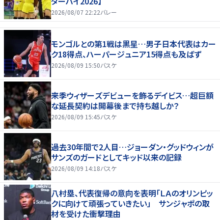
ターハイ2026】
2026/08/07 22:22
バレー
モンゴルとの第1戦は黒星…男子日本代表はカー
ク18得点、ハーパージュニア15得点も及ばず
2026/08/09 15:50
バスケ
来季ウィザーズデビューを飾るデイビス…超巨額
な延長契約は開幕後まで持ち越しか？
2026/08/09 15:45
バスケ
過去30年間で2人目…ジョーダン・グッドウィンが
サンズのガードとしてキッド以来の記録
2026/08/09 14:18
バスケ
八村塁、代表復帰の意向を表明「ＬＡのオリンピッ
クに向けて頑張っていきたい」 サンジャポの取
材を受けた衝撃理由