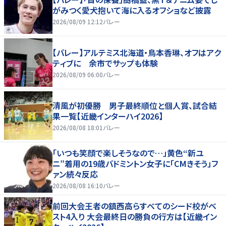
がみつく愛犬抱いて海に入るオフショなど披露
2026/08/09 12:12
バレー
【バレー】アルテミス北海道・鳥本香琳、オフはアク
ティブに 余市でサップも体験
2026/08/09 06:00
バレー
清風が初優勝 男子最終順位と個人賞、試合結
果一覧【近畿インターハイ2026】
2026/08/08 18:01
バレー
「いつも笑顔で楽しそうなので…」黄色“新ユ
ニ”着用の19歳バドミントン女子に「CMきそう」フ
ァン続々反応
2026/08/08 16:10
バレー
前回大会王者の鎮西高らすべてのシード校がベ
スト4入り 大会最終日の勝負の行方は【近畿イン