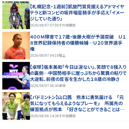
【札幌記念・１週前】凱旋門賞見据えるアドマイヤ
テラと新コンビの坂井瑠星騎手が手応え「イメー
ジしていた通り」
2026/08/07 07:00
その他競技
４００Ｍ障害で１７歳・後藤大樹が予選突破 Ｕ１
８世界記録保持者の優勝候補…Ｕ２０世界選手
権
2026/08/07 04:10
陸上
【卓球】張本美和「今日は涙ない」、笑顔で８強入り
の裏側…中国勢相手に崖っぷちから驚異の粘りで
大逆転、前夜の反省を生かした１８歳の冷静さ
2026/08/07 06:30
卓球
【バドミントン】山口茜 熊本に勇気届ける 「元
気になってもらえるようなプレーを」 所属先の
練習拠点が熊本 「好きなことができることは当
たり前じゃない」
2026/08/06 14:36
その他競技