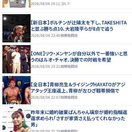
2026/08/06 19:11
ゴルフ
【新日本】ボルチンが辻陽太を下し、TAKESHITA
と並ぶ勝ち点10、大岩陵平らが8点で追う
2026/08/06 23:45
相撲格闘技
【ONE】リウ・メンヤンが自分以外で一番強いと思
うのはルオ・チャオ、決勝での対戦を希望
2026/08/06 23:21
相撲格闘技
【全日本】青柳亮生＆ライジングHAYATOがアジ
アタッグ王座返上、青柳が左ひざ靱帯損傷で
2026/08/06 22:07
相撲格闘技
昨年末に婚約破棄ぱんちゃん璃奈が婚約指輪返
還求められ「さすが家賃さえ払ってくれなかった
男」
2026/08/06 21:29
相撲格闘技