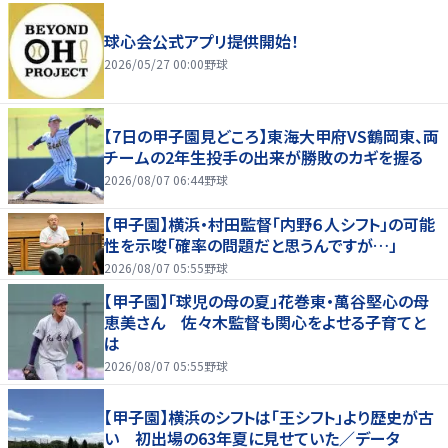
球心会公式アプリ提供開始！
2026/05/27 00:00
野球
【7日の甲子園見どころ】東海大甲府VS鶴岡東、両
チームの2年生投手の出来が勝敗のカギを握る
2026/08/07 06:44
野球
【甲子園】横浜・村田監督「内野６人シフト」の可能
性を示唆「確率の問題だと思うんですが…」
2026/08/07 05:55
野球
【甲子園】「球児の母の夏」花巻東・萬谷堅心の母
恵美さん 佐々木監督も関心をよせる子育てと
は
2026/08/07 05:55
野球
【甲子園】横浜のシフトは「王シフト」より歴史が古
い 初出場の63年夏に見せていた／データ