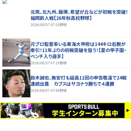
北筑、北九州、飯塚、希望が丘などが初戦を突破！
福岡新人戦【26年秋高校野球】
2026/08/07 07:10
野球
元プロ監督率いる東海大甲府は144キロ右腕が
牽引！11年ぶりの初戦突破を狙う！【夏の甲子園・
ベンチ入り選手】
2026/08/07 07:10
野球
鈴木誠也、無安打も延長11回の申告敬遠で24戦
連続出塁 カブスはサヨナラ勝ちで４連勝
2026/08/07 07:06
野球