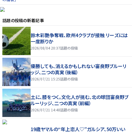
話題の投稿
の新着記事
鈴木彩艶争奪戦、欧州4クラブが接触 リーズには
一度断りか
2026/08/04 20:37
話題の投稿
優勝しても、消えるかもしれない――富良野ブルーリ
ッジ、二つの真実（後編）
2026/07/21 15:25
話題の投稿
土に、膝をつく。文化人が挑む、北の球団――富良野ブ
ルーリッジ、二つの真実（前編）
2026/07/21 14:48
話題の投稿
19歳ヤマルの“年上恋人♡”ガルシア、50万いい