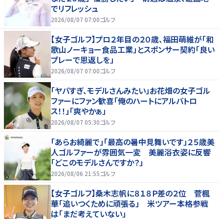
でリフレッシュ
2026/08/07 07:00
ゴルフ
【女子ゴルフ】プロ２年目の２０歳、福田萌維が「和
歌山ノーキョー食品工業」とスポンサー契約「良い
プレーで恩返しを」
2026/08/07 07:00
ゴルフ
「ヤバすぎ、モデルさんみたい」お花畑の女子ゴル
ファーにファン歓喜「俺のハートにアルバトロ
ス！！」「爽やかぁ」
2026/08/07 05:30
ゴルフ
「あらお綺麗で」「最高の暑中見舞いです」２５歳美
人ゴルファーが雰囲気一変 美麗浴衣姿に反響
「どこのモデルさんですか？」
2026/08/06 21:55
ゴルフ
【女子ゴルフ】桑木志帆に８１８Ｐ差の２位 菅楓
華「追いつくために頑張る」 米ツアー本格参戦
は「まだ考えていない」