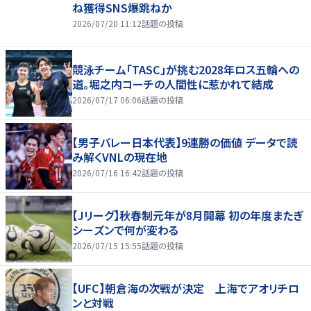
ね獲得SNS爆跳ねか
2026/07/20 11:12
話題の投稿
競泳チーム「TASC」が挑む2028年ロス五輪への
道。堀之内コーチの人間性に惹かれて結成
2026/07/17 06:06
話題の投稿
【男子バレー日本代表】9連勝の価値 データで読
み解くVNLの現在地
2026/07/16 16:42
話題の投稿
【Jリーグ】秋春制元年が8月開幕 初の年度またぎ
シーズンで何が変わる
2026/07/15 15:55
話題の投稿
【UFC】朝倉海の次戦が決定 上海でアオリチロ
ンと対戦