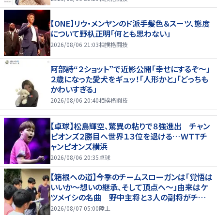
【ONE】リウ・メンヤンのド派手髪色＆スーツ、態度
について野杁正明「何とも思わない」
2026/08/06 21:03
相撲格闘技
阿部詩“２ショット”で近影公開「幸せにするぞ〜」
２歳になった愛犬をギュッ！「人形かと」「どっちも
かわいすぎる」
2026/08/06 20:40
相撲格闘技
【卓球】松島輝空、驚異の粘りで８強進出 チャン
ピオンズ２勝目へ世界１３位を退ける…ＷＴＴチ
ャンピオンズ横浜
2026/08/06 20:35
卓球
【箱根への道】今季のチームスローガンは「覚悟は
いいか～想いの継承、そして頂点へ～」由来はケ
ツメイシの名曲 野中主将と３人の副将がチーム
を引っ張る…夏合宿特集第１弾、国学院大
2026/08/07 05:00
陸上