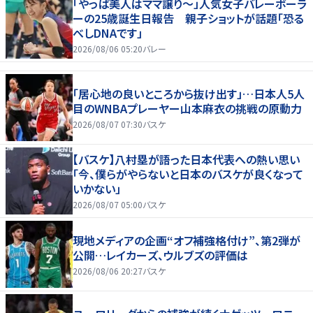
「やっぱ美人はママ譲り～」人気女子バレーボーラ
ーの25歳誕生日報告 親子ショットが話題「恐る
べしDNAです」
2026/08/06 05:20
バレー
「居心地の良いところから抜け出す」…日本人5人
目のWNBAプレーヤー山本麻衣の挑戦の原動力
2026/08/07 07:30
バスケ
【バスケ】八村塁が語った日本代表への熱い思い
「今、僕らがやらないと日本のバスケが良くなって
いかない」
2026/08/07 05:00
バスケ
現地メディアの企画“オフ補強格付け”、第2弾が
公開…レイカーズ、ウルブズの評価は
2026/08/06 20:27
バスケ