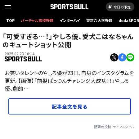
今日の予定
TOP
バーチャル高校野球
インターハイ
東京六大学野球
dodaSPO
（新しいタブ
「可愛すぎる…！」やしろ優、愛犬こはなちゃん
のキュートショット公開
2025.02.23 10:14
お笑いタレントのやしろ優が23日、自身のインスタグラムを
更新。【画像】「前髪ぱっつんチャレンジ大成功！！」やしろ
優、劇的…
記事全文を見る
話題の投稿
ライフスタイル