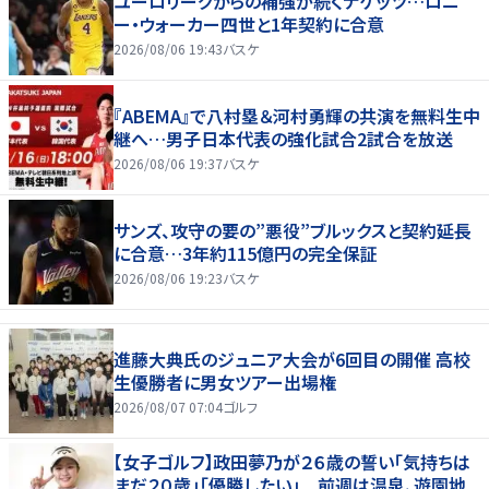
ユーロリーグからの補強が続くナゲッツ…ロニ
ー・ウォーカー四世と1年契約に合意
2026/08/06 19:43
バスケ
『ABEMA』で八村塁＆河村勇輝の共演を無料生中
継へ…男子日本代表の強化試合2試合を放送
2026/08/06 19:37
バスケ
サンズ、攻守の要の”悪役”ブルックスと契約延長
に合意…3年約115億円の完全保証
2026/08/06 19:23
バスケ
進藤大典氏のジュニア大会が6回目の開催 高校
生優勝者に男女ツアー出場権
2026/08/07 07:04
ゴルフ
【女子ゴルフ】政田夢乃が２６歳の誓い「気持ちは
まだ２０歳」「優勝したい」 前週は温泉、遊園地