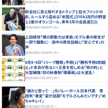
(2)
2026/08/07 06:30
サッカー
新会社に見え隠れするトランプと巨大ファンドの
影、ルールすら歪める｢米国式｣【FIFA3兆円の野望
と2度のオウンゴール、来年3月の会長選】(2)
2026/08/07 06:00
サッカー
上田綺世「僕の原動力は家族」モデル妻の発言が
一部で騒動に…渦中の男気投稿に「安心です」の
声
2026/08/07 06:00
サッカー
8月8・9日｢Jリーグ勝敗｣予想(1)｢勝利予想8割超
え｣ド本命が危ない！王者を苦しめる｢地の利｣と
大型補強！初の秋春制｢開幕戦｣は大波乱！
2026/08/07 05:30
サッカー
「誰かと思って…」元バレーボール日本代表 雰
囲気“激変”姿が話題「モデルさんみたいです」「め
ちゃキレイ」
2026/08/07 05:20
バレー