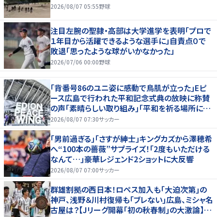
2026/08/07 05:55
野球
注目左腕の聖隷・高部は大学進学を表明「プロで
１年目から活躍できるような選手に」自責点０で
敗退「思ったような球がいかなかった」
2026/07/06 00:00
野球
｢背番号86のユニ姿に感動で鳥肌が立った｣Eピ
ース広島で行われた平和記念式典の放映に称賛
の声｢素晴らしい取り組み｣｢平和を祈る場所に相
応しい｣
2026/08/07 07:30
サッカー
｢男前過ぎる｣｢さすが紳士｣キングカズから澤穂希
へ“100本の薔薇”サプライズ！｢2度もいただける
なんて…｣豪華レジェンド2ショットに大反響
2026/08/07 07:00
サッカー
群雄割拠の西日本！ロペス加入も｢大迫次第｣の
神戸、浅野＆川村復帰も｢ブレない｣広島、ミシャ名
古屋は？【Jリーグ開幕｢初の秋春制｣の大激論】