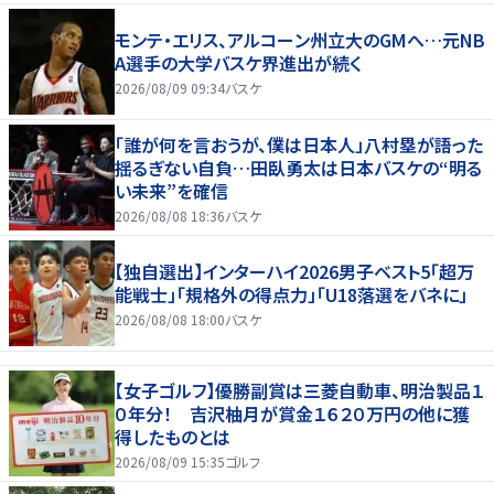
モンテ・エリス、アルコーン州立大のGMへ…元NB
A選手の大学バスケ界進出が続く
2026/08/09 09:34
バスケ
「誰が何を言おうが、僕は日本人」八村塁が語った
揺るぎない自負…田臥勇太は日本バスケの“明る
い未来”を確信
2026/08/08 18:36
バスケ
【独自選出】インターハイ2026男子ベスト5「超万
能戦士」「規格外の得点力」「U18落選をバネに」
2026/08/08 18:00
バスケ
【女子ゴルフ】優勝副賞は三菱自動車、明治製品１
０年分！ 吉沢柚月が賞金１６２０万円の他に獲
得したものとは
2026/08/09 15:35
ゴルフ