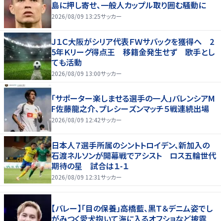
島に押し寄せ、一般人カップル取り囲む騒動に
2026/08/09 13:25
サッカー
Ｊ１Ｃ大阪がシリア代表ＦＷサバックを獲得へ 2
5年Ｋリーグ得点王 移籍金発生せず 歌手とし
ても活動
2026/08/09 13:00
サッカー
「サポーター楽しませる選手の一人」バレンシアM
F佐藤龍之介、プレシーズンマッチ５戦連続出場
2026/08/09 12:42
サッカー
日本人７選手所属のシントトロイデン、新加入の
石渡ネルソンが開幕戦でアシスト ロス五輪世代
期待の星 試合は１-１
2026/08/09 12:31
サッカー
【バレー】「目の保養」高橋藍、黒Ｔ＆デニム姿でし
がみつく愛犬抱いて海に入るオフショなど披露