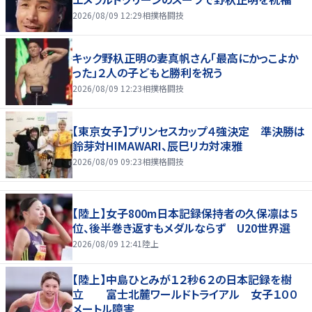
2026/08/09 12:29
相撲格闘技
キック野杁正明の妻真帆さん「最高にかっこよか
った」２人の子どもと勝利を祝う
2026/08/09 12:23
相撲格闘技
【東京女子】プリンセスカップ４強決定 準決勝は
鈴芽対HIMAWARI、辰巳リカ対凍雅
2026/08/09 09:23
相撲格闘技
【陸上】女子800m日本記録保持者の久保凛は５
位、後半巻き返すもメダルならず U20世界選
2026/08/09 12:41
陸上
【陸上】中島ひとみが１２秒６２の日本記録を樹
立 富士北麓ワールドトライアル 女子１００
メートル障害