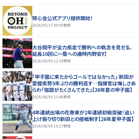
球心会公式アプリ提供開始！
2026/05/27 00:00
野球
大谷翔平が全力疾走で勝利への執念を見せる、
延長10回に一塁への適時内野安打
2026/08/09 12:33
野球
「甲子園に来たからゴールではなかった」 新田が
愛媛県勢5年ぶりの勝利逃す…指揮官は悔しさあ
らわ「宿題がたくさんできた」【26年夏の甲子園】
2026/08/09 13:46
野球
4年連続出場の花巻東が2年連続初戦突破！追い
上げ振り切り新田との接戦制す【26年夏甲子園】
2026/08/09 10:27
野球