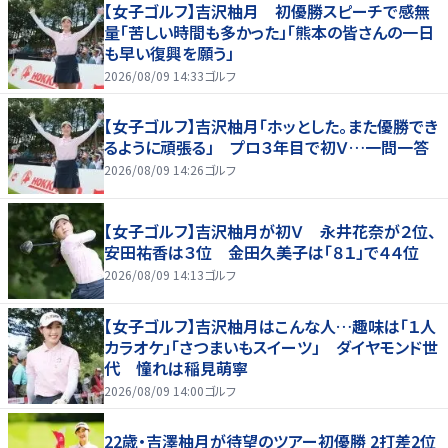
【女子ゴルフ】吉沢柚月 初優勝スピーチで感無
量「苦しい時間も多かった」「熊本の皆さんの一日
も早い復興を願う」
2026/08/09 14:33
ゴルフ
【女子ゴルフ】吉沢柚月「ホッとした。また優勝でき
るように頑張る」 プロ３年目で初Ｖ…一問一答
2026/08/09 14:26
ゴルフ
【女子ゴルフ】吉沢柚月が初Ｖ 永井花奈が２位、
安田祐香は３位 金田久美子は「８１」で４４位
2026/08/09 14:13
ゴルフ
【女子ゴルフ】吉沢柚月はこんな人…趣味は「１人
カラオケ」「さつまいもスイーツ」 ダイヤモンド世
代 憧れは稲見萌寧
2026/08/09 14:00
ゴルフ
22歳・吉澤柚月が待望のツアー初優勝 2打差2位