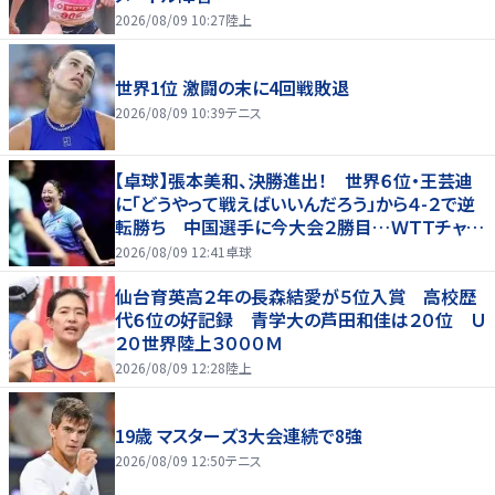
2026/08/09 10:27
陸上
世界1位 激闘の末に4回戦敗退
2026/08/09 10:39
テニス
【卓球】張本美和、決勝進出！ 世界６位・王芸迪
に「どうやって戦えばいいんだろう」から４-２で逆
転勝ち 中国選手に今大会２勝目…ＷＴＴチャン
ピオンズ横浜
2026/08/09 12:41
卓球
仙台育英高２年の長森結愛が５位入賞 高校歴
代６位の好記録 青学大の芦田和佳は２０位 Ｕ
２０世界陸上３０００Ｍ
2026/08/09 12:28
陸上
19歳 マスターズ3大会連続で8強
2026/08/09 12:50
テニス