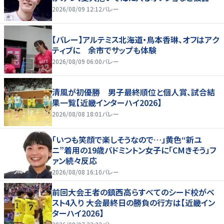
2026/08/09 12:12
バレー
【バレー】アルテミス北海道・鳥本香琳、オフはアク
ティブに 余市でサップも体験
2026/08/09 06:00
バレー
清風が初優勝 男子最終順位と個人賞、試合結
果一覧【近畿インターハイ2026】
2026/08/08 18:01
バレー
「いつも笑顔で楽しそうなので…」黄色“新ユ
ニ”着用の19歳バドミントン女子に「CMきそう」フ
ァン続々反応
2026/08/08 16:10
バレー
前回大会王者の鎮西高らすべてのシード校がベ
スト4入り 大会最終日の勝負の行方は【近畿イン
ターハイ2026】