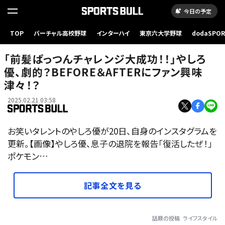
今日の予定
TOP
バーチャル高校野球
インターハイ
東京六大学野球
dodaSPO
（新しいタブ
「前髪ぱっつんチャレンジ大成功！！」やしろ
優、劇的？BEFORE＆AFTERにファン興味
津々！？
2025.02.21 03:58
お笑いタレントのやしろ優が20日、自身のインスタグラムを
更新。【画像】やしろ優、息子の退院を報告「復活したぜ！」
ポケモン…
記事全文を見る
話題の投稿
ライフスタイル