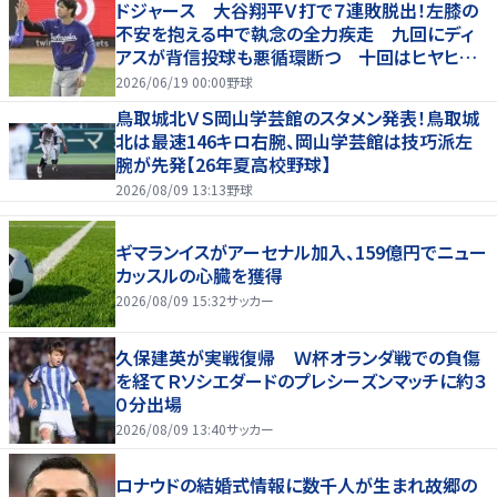
ドジャース 大谷翔平Ｖ打で７連敗脱出！左膝の
不安を抱える中で執念の全力疾走 九回にディ
アスが背信投球も悪循環断つ 十回はヒヤヒヤ
もリード守る
2026/06/19 00:00
野球
鳥取城北ＶＳ岡山学芸館のスタメン発表！鳥取城
北は最速146キロ右腕、岡山学芸館は技巧派左
腕が先発【26年夏高校野球】
2026/08/09 13:13
野球
ギマランイスがアーセナル加入、159億円でニュー
カッスルの心臓を獲得
2026/08/09 15:32
サッカー
久保建英が実戦復帰 Ｗ杯オランダ戦での負傷
を経てＲソシエダードのプレシーズンマッチに約３
０分出場
2026/08/09 13:40
サッカー
ロナウドの結婚式情報に数千人が生まれ故郷の