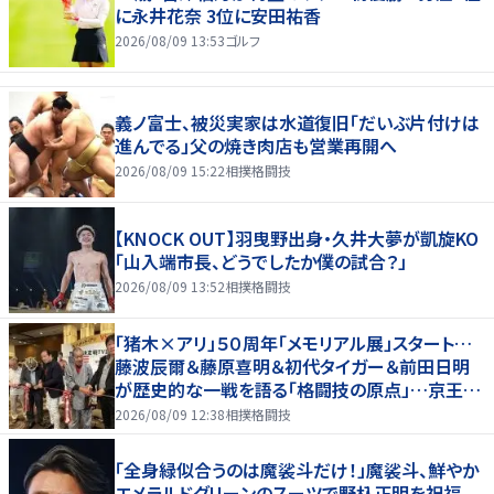
に永井花奈 3位に安田祐香
2026/08/09 13:53
ゴルフ
義ノ富士、被災実家は水道復旧「だいぶ片付けは
進んでる」父の焼き肉店も営業再開へ
2026/08/09 15:22
相撲格闘技
【KNOCK OUT】羽曳野出身・久井大夢が凱旋KO
「山入端市長、どうでしたか僕の試合？」
2026/08/09 13:52
相撲格闘技
「猪木×アリ」５０周年「メモリアル展」スタート…
藤波辰爾＆藤原喜明＆初代タイガー＆前田日明
が歴史的な一戦を語る「格闘技の原点」…京王プ
ラザホテルで３１日まで
2026/08/09 12:38
相撲格闘技
「全身緑似合うのは魔裟斗だけ！」魔裟斗、鮮やか
エメラルドグリーンのスーツで野杁正明を祝福