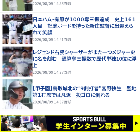
2026/08/09 14:53
野球
日本ハム・有原が１０００奪三振達成 史上１６１
人目 記念ボードを持った新庄監督に出迎えら
れて笑顔
2026/08/09 14:41
野球
レジェンド右腕シャーザーがまた一つメジャー史
に名を刻む 通算奪三振数で歴代単独10位に浮
上
2026/08/09 14:37
野球
【甲子園】鳥取城北の“９割打者”宮野快生 聖地
第１打席では凡退 投ゴロに倒れる
2026/08/09 14:37
野球