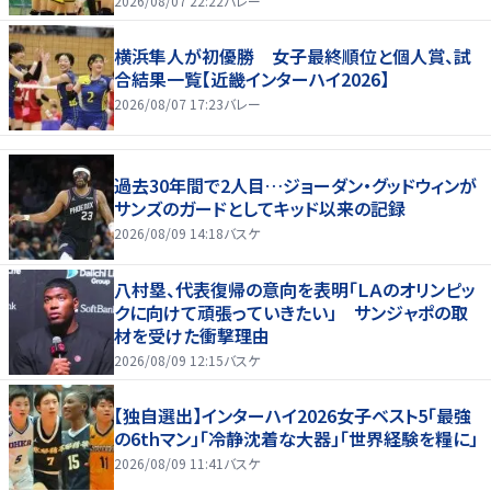
2026/08/07 22:22
バレー
横浜隼人が初優勝 女子最終順位と個人賞、試
合結果一覧【近畿インターハイ2026】
2026/08/07 17:23
バレー
過去30年間で2人目…ジョーダン・グッドウィンが
サンズのガードとしてキッド以来の記録
2026/08/09 14:18
バスケ
八村塁、代表復帰の意向を表明「ＬＡのオリンピッ
クに向けて頑張っていきたい」 サンジャポの取
材を受けた衝撃理由
2026/08/09 12:15
バスケ
【独自選出】インターハイ2026女子ベスト5「最強
の6thマン」「冷静沈着な大器」「世界経験を糧に」
2026/08/09 11:41
バスケ