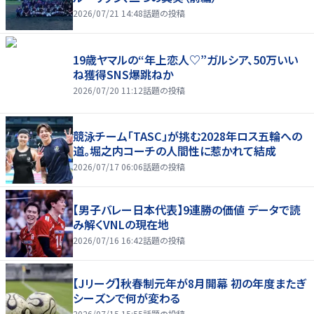
2026/07/21 14:48
話題の投稿
19歳ヤマルの“年上恋人♡”ガルシア、50万いい
ね獲得SNS爆跳ねか
2026/07/20 11:12
話題の投稿
競泳チーム「TASC」が挑む2028年ロス五輪への
道。堀之内コーチの人間性に惹かれて結成
2026/07/17 06:06
話題の投稿
【男子バレー日本代表】9連勝の価値 データで読
み解くVNLの現在地
2026/07/16 16:42
話題の投稿
【Jリーグ】秋春制元年が8月開幕 初の年度またぎ
シーズンで何が変わる
2026/07/15 15:55
話題の投稿