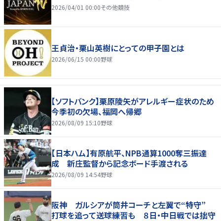
2026/04/01 00:00
その他競技
王貞治・栗山英樹にとっての甲子園とは
2026/06/15 00:00
野球
【ソフトバンク】栗原陵矢がアレルギー症状のため
今季初の欠場、福岡へ帰郷
2026/08/09 15:10
野球
【日本ハム】有原航平、NPB通算1000奪三振達
成 新庄監督から記念ボード手渡される
2026/08/09 14:54
野球
阪神 ガルシアが筒井コーチと左翼で“特守”
打球を追って送球練習も ８日・中日戦では拙守