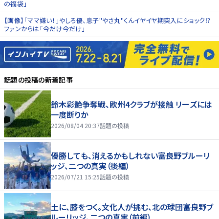
の福袋」
【画像】「ママ嫌い！」やしろ優、息子"やさ丸"くんイヤイヤ期突入にショック⁉
ファンからは「今だけ今だけ」
話題の投稿
の新着記事
鈴木彩艶争奪戦、欧州4クラブが接触 リーズには
一度断りか
2026/08/04 20:37
話題の投稿
優勝しても、消えるかもしれない――富良野ブルーリ
ッジ、二つの真実（後編）
2026/07/21 15:25
話題の投稿
土に、膝をつく。文化人が挑む、北の球団――富良野ブ
ルーリッジ、二つの真実（前編）