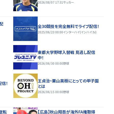
2026/08/07 17:31
サッカー
配
全30競技を完全無料でライブ配信！
2025/06/23 00:00
インターハイ(インハイ.tv)
東都大学野球入替戦 見逃し配信
中！
2026/06/30 00:00
野球
王貞治・栗山英樹にとっての甲子園
配信！
とは
2026/06/15 00:00
野球
逆転
【広島】秋山翔吾が海外FA権取得