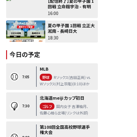
【配信終了】夏の甲子園 1
回戦 立命館宇治 - 有明
16:00
夏の甲子園 1回戦 立正大
淞南 - 長崎日大
18:30
今日の予定
MLB
7:05
野球
Rソックス(吉田正尚) vs.
Wソックス(村上宗隆)(8:10)ほか
北海道meiji カップ初日
7:30
ゴルフ
国内女子 吉澤柚月、
佐藤心結ら出場(リンクは外部)
第108回全国高校野球選手
権大会