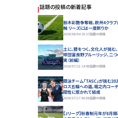
話題の投稿
の新着記事
鈴木彩艶争奪戦、欧州4クラブ
触 リーズには一度断りか
2026/08/04 20:37
話題の投稿
土に、膝をつく。文化人が挑む
球団――富良野ブルーリッジ、二
実（前編）
2026/07/21 14:48
話題の投稿
競泳チーム「TASC」が挑む20
ロス五輪への道。堀之内コー
間性に惹かれて結成
2026/07/17 06:06
話題の投稿
【Jリーグ】秋春制元年が8月開