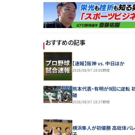
おすすめの記事
【速報】阪神 vs. 中日ほか
2026/08/07 18:00
野球
熊本代表・有明が9回に逆転 
破
2026/08/07 18:37
野球
横浜隼人が初優勝 高総体バ
子