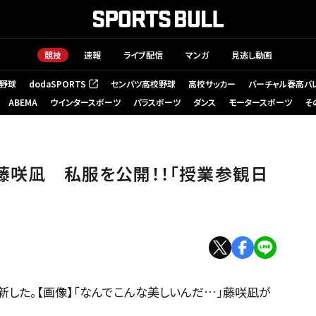
競技
速報
ライブ配信
マンガ
見逃し動画
野球
dodaSPORTS
センバツ高校野球
高校サッカー
バーチャル春高バ
（新しいタブで開く）
ABEMA
ウインタースポーツ
パラスポーツ
ダンス
モータースポーツ
そ
」藤咲凪 私服を公開！！「授業参観日
新した。【画像】「なんでこんな美しいんだ…」藤咲凪が