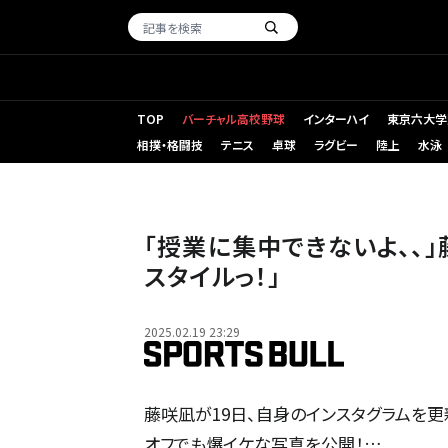
TOP
バーチャル高校野球
インターハイ
東京六大学
相撲・格闘技
テニス
卓球
ラグビー
陸上
水泳
「授業に集中できないよ、、
スタイルっ！」
2025.02.19 23:29
藤咲凪が19日、自身のインスタグラムを更
オフでも爆イケな写真を公開！…