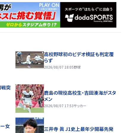
高校野球初のビデオ検証も判定覆
らず
2026/08/07 18:05
野球
初戦突
鹿島の現役高校生・吉田湊海がスタ
メン
2026/08/07 17:53
サッカー
レー女
三井寺 眞 J1史上最年少開幕先発