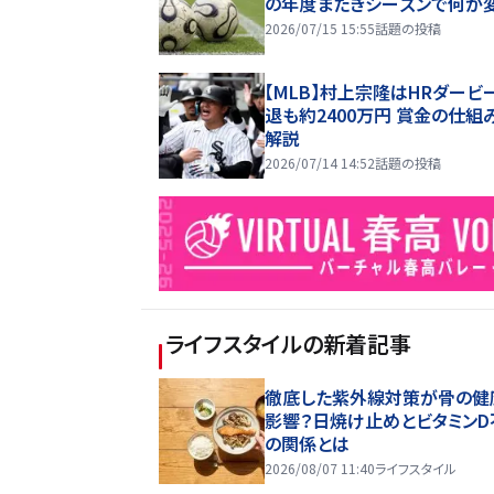
の年度またぎシーズンで何が
2026/07/15 15:55
話題の投稿
【MLB】村上宗隆はHRダービ
退も約2400万円 賞金の仕組
解説
2026/07/14 14:52
話題の投稿
ライフスタイル
の新着記事
徹底した紫外線対策が骨の健
影響？日焼け止めとビタミンD
の関係とは
2026/08/07 11:40
ライフスタイル