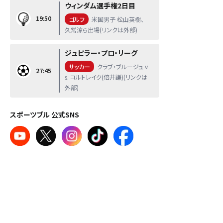
ウィンダム選手権2日目
19:50
ゴルフ
米国男子 松山英樹、
久常涼ら出場(リンクは外部)
ジュピラー・プロ・リーグ
サッカー
クラブ・ブルージュ v
27:45
s. コルトレイク(倍井謙)(リンクは
外部)
スポーツブル 公式SNS