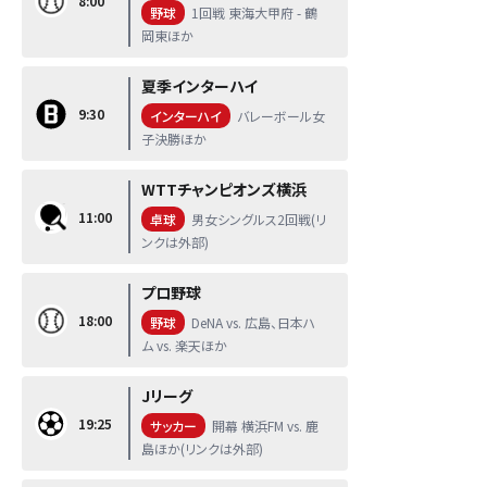
8:00
野球
1回戦 東海大甲府 - 鶴
岡東ほか
夏季インターハイ
9:30
インターハイ
バレーボール女
子決勝ほか
WTTチャンピオンズ横浜
11:00
卓球
男女シングルス2回戦(リ
ンクは外部)
プロ野球
18:00
野球
DeNA vs. 広島、日本ハ
ム vs. 楽天ほか
Jリーグ
19:25
サッカー
開幕 横浜FM vs. 鹿
島ほか(リンクは外部)