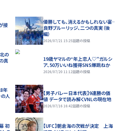
優勝しても、消えるかもしれない――富
が接
良野ブルーリッジ、二つの真実（後
編）
2026/07/21 15:25
話題の投稿
、北の
19歳ヤマルの“年上恋人♡”ガルシ
つの真
ア、50万いいね獲得SNS爆跳ねか
2026/07/20 11:12
話題の投稿
28年
【男子バレー日本代表】9連勝の価
チの人
値 データで読み解くVNLの現在地
2026/07/16 16:42
話題の投稿
幕 初
【UFC】朝倉海の次戦が決定 上海