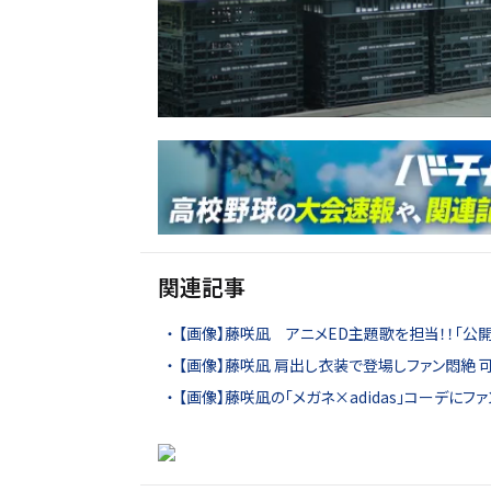
関連記事
【画像】藤咲凪 アニメED主題歌を担当！！「公開
【画像】藤咲凪 肩出し衣装で登場しファン悶絶 
【画像】藤咲凪の「メガネ×adidas」コーデにファ