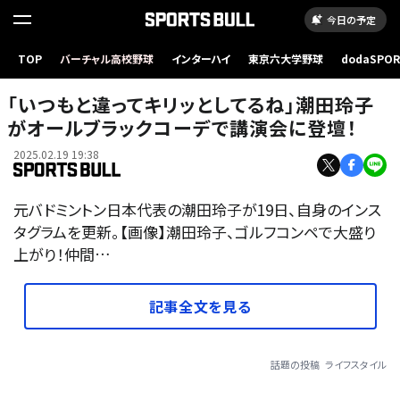
今日の予定
TOP
バーチャル高校野球
インターハイ
東京六大学野球
dodaSPO
（新しいタブ
「いつもと違ってキリッとしてるね」潮田玲子
がオールブラックコーデで講演会に登壇！
2025.02.19 19:38
元バドミントン日本代表の潮田玲子が19日、自身のインス
タグラムを更新。【画像】潮田玲子、ゴルフコンペで大盛り
上がり！仲間…
記事全文を見る
話題の投稿
ライフスタイル