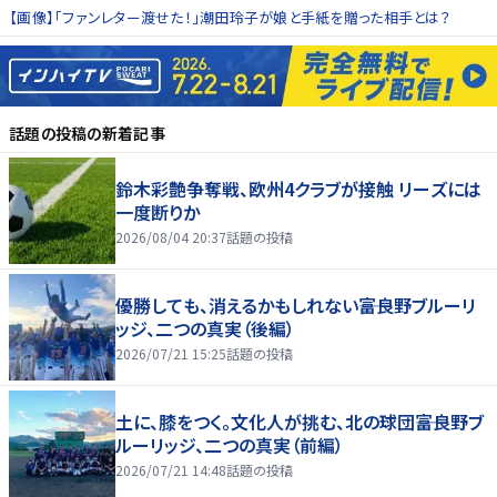
【画像】「ファンレター渡せた！」潮田玲子が娘と手紙を贈った相手とは？
話題の投稿
の新着記事
鈴木彩艶争奪戦、欧州4クラブが接触 リーズには
一度断りか
2026/08/04 20:37
話題の投稿
優勝しても、消えるかもしれない――富良野ブルーリ
ッジ、二つの真実（後編）
2026/07/21 15:25
話題の投稿
土に、膝をつく。文化人が挑む、北の球団――富良野ブ
ルーリッジ、二つの真実（前編）
2026/07/21 14:48
話題の投稿