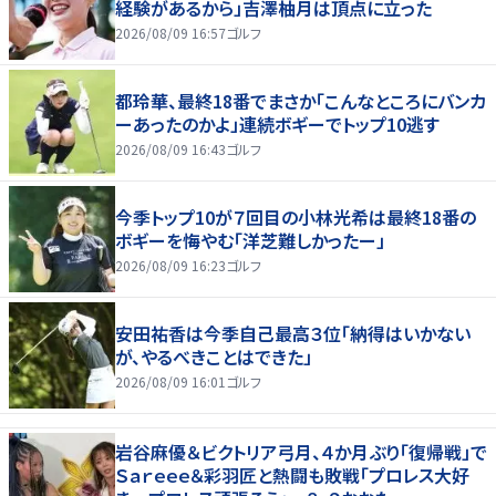
経験があるから」吉澤柚月は頂点に立った
2026/08/09 16:57
ゴルフ
都玲華、最終18番でまさか「こんなところにバンカ
ーあったのかよ」連続ボギーでトップ10逃す
2026/08/09 16:43
ゴルフ
今季トップ10が７回目の小林光希は最終18番の
ボギーを悔やむ「洋芝難しかったー」
2026/08/09 16:23
ゴルフ
安田祐香は今季自己最高３位「納得はいかない
が、やるべきことはできた」
2026/08/09 16:01
ゴルフ
岩谷麻優＆ビクトリア弓月、４か月ぶり「復帰戦」で
Ｓａｒｅｅｅ＆彩羽匠と熱闘も敗戦「プロレス大好