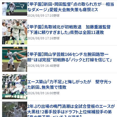
【甲子園】新田・岡田監督「点の取られ方が…相当
なダメージ」愛媛大会無失策も痛恨ミス
2026/08/09 17:10
野球
【甲子園】鳥取城北が初戦敗退 加藤重雄監督
「下浦に頼りすぎました」県勢は全国11連敗
2026/08/09 17:16
野球
【甲子園】岡山学芸館166センチ左腕田路惣一
朗“ほぼ完投”初戦飾る「バックと打線を信じて」
2026/08/09 16:48
野球
エース築山「力不足」と悔しがったが 堅守光っ
た新田、無失策で惜敗
2026/08/09 16:00
野球
2年ぶり出場の鳴門渦潮は全試合登板のエースが
大黒柱！2番手投手はドラフト上位候補投手の弟