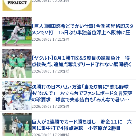
2026/06/15 00:00
野球
【巨人】岡田悠希どでかい仕事！今季初昇格即スタ
メンでＶ打 15日ぶり単独首位浮上へ阪神に圧
2026/08/09 17:21
野球
【ヤクルト】８月１勝７敗＆５度目の逆転負け 得
点後失点、追加点奪えずリード守れない展開続く
2026/08/09 17:20
野球
決勝打の日本ハム・万波「当たり前に“恋も野球
も”なんで」 お立ち台でファンにボード文言変更
の珍要求 球宴で失恋告白も「みんなで暑い夏
にしましょう！」
2026/08/09 17:20
野球
巨人が２連勝でカード勝ち越し 貯金１１に 六
回に集中打で４得点逆転 小笠原が２勝目
2026/08/09 17:20
野球