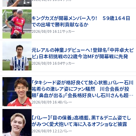
キングカズが開幕メンバー入り！ ５９歳１６４日
での出場で勝利貢献なるか
2026/08/09 16:11
サッカー
元レアルの神童Ｊデビューへ！登録名「中井卓大ピ
ピ」日本初挑戦の22歳今治MFが開幕戦に先発
2026/08/09 16:04
サッカー
「タキシード姿が格好良くて放心状態」バレー石川
祐希らの激レア姿にファン騒然 川合会長が投
稿「鼻血が出る」「会長格好良いし石川さんも超格
好いい」
2026/08/09 16:48
バレー
【バレー】「目の保養」高橋藍、黒Ｔ＆デニム姿でし
がみつく愛犬抱いて海に入るオフショなど披露
2026/08/09 12:12
バレー