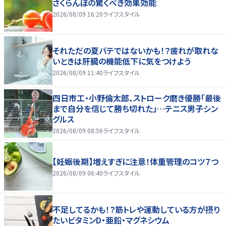
さくらんぼの驚くべき効果効能
2026/08/09 16:20
ライフスタイル
それただの夏バテではないかも！？疲れが取れな
いときは肝臓の機能低下に気をつけよう
2026/08/09 11:40
ライフスタイル
四日市工・小野倫太郎、ストローク磨き優勝「最後
まで自分を信じて勝ち切れた」…テニス男子シン
グルス
2026/08/09 08:56
ライフスタイル
【妊娠後期】増えすぎに注意！体重管理のコツ７つ
2026/08/09 06:40
ライフスタイル
不足してるかも！？筋トレや運動している方が摂り
たいビタミンD・亜鉛・マグネシウム