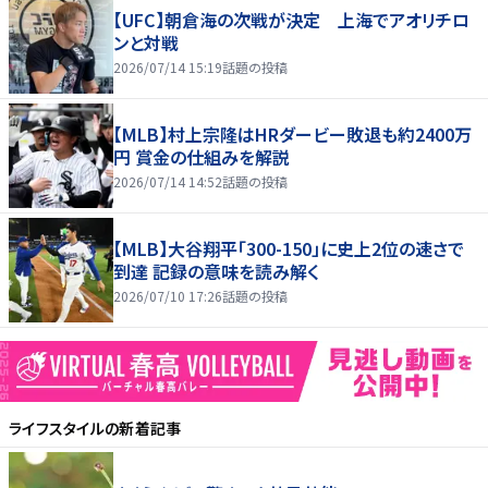
【UFC】朝倉海の次戦が決定 上海でアオリチロ
ンと対戦
2026/07/14 15:19
話題の投稿
【MLB】村上宗隆はHRダービー敗退も約2400万
円 賞金の仕組みを解説
2026/07/14 14:52
話題の投稿
【MLB】大谷翔平「300-150」に史上2位の速さで
到達 記録の意味を読み解く
2026/07/10 17:26
話題の投稿
ライフスタイル
の新着記事