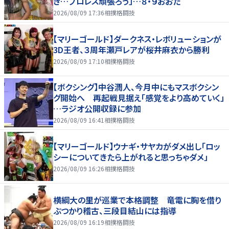
き…プロレス頑張ろう」…８・９おおた
2026/08/09 17:36
相撲格闘技
【マリーゴールド】ダークネス・レボリューションが
3D王者、３周年瀬戸レアが桜井麻衣から勝利
2026/08/09 17:10
相撲格闘技
【ボクシング】中谷潤人、今月中にもマスボクシン
グ開始へ 再起戦見据え「感覚をより高めていく」
…ラジオ公開収録に参加
2026/08/09 16:41
相撲格闘技
【マリーゴールド】ウナギ・サヤカがダメ出し「ロッ
シーについてきたら上がれると思っちゃダメ」
2026/08/09 16:26
相撲格闘技
横綱大の里が巡業で本格調整 竜電に胸を借り
ぶつかり稽古、三段目結山には指導
2026/08/09 16:19
相撲格闘技