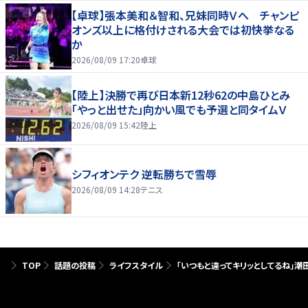
【卓球】張本美和＆智和、兄妹同時Ｖへ チャンピ
オンズ以上に格付けされる大会では初快挙なる
か
2026/08/09 17:20
卓球
【陸上】決勝で再び日本新12秒62の中島ひとみ
「やっと出せた」向かい風でも予選と同タイムＶ
2026/08/09 15:42
陸上
シフィオンテク 逆転勝ちで雪辱
2026/08/09 14:28
テニス
TOP
話題の投稿
ライフスタイル
「いつもと違ってキリッとしてるね」