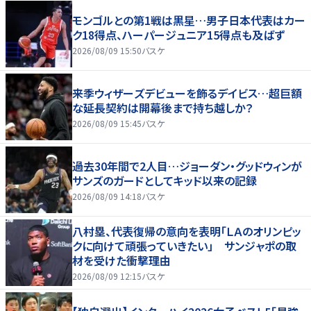
モンゴルとの第1戦は黒星…男子日本代表はカー
ク18得点、ハーパージュニア15得点も及ばず
2026/08/09 15:50
バスケ
来季ウィザーズデビューを飾るデイビス…超巨額
な延長契約は開幕後まで持ち越しか？
2026/08/09 15:45
バスケ
過去30年間で2人目…ジョーダン・グッドウィンが
サンズのガードとしてキッド以来の記録
2026/08/09 14:18
バスケ
八村塁、代表復帰の意向を表明「ＬＡのオリンピッ
クに向けて頑張っていきたい」 サンジャポの取
材を受けた衝撃理由
2026/08/09 12:15
バスケ