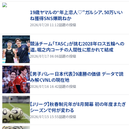
19歳ヤマルの“年上恋人♡”ガルシア、50万いい
ね獲得SNS爆跳ねか
2026/07/20 11:12
話題の投稿
競泳チーム「TASC」が挑む2028年ロス五輪への
道。堀之内コーチの人間性に惹かれて結成
2026/07/17 06:06
話題の投稿
【男子バレー日本代表】9連勝の価値 データで読
み解くVNLの現在地
2026/07/16 16:42
話題の投稿
【Jリーグ】秋春制元年が8月開幕 初の年度またぎ
シーズンで何が変わる
2026/07/15 15:55
話題の投稿