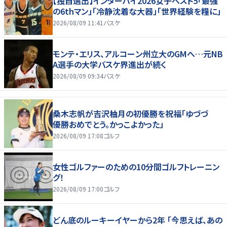
【独自選出】インターハイ2026女子ベスト5「最強
の6thマン」「冷静沈着な大器」「世界経験を糧に」
2026/08/09 11:41
バスケ
モンテ・エリス、アルコーン州立大のGMへ…元NB
A選手の大学バスケ界進出が続く
2026/08/09 09:34
バスケ
桑木志帆が吉沢柚月の初優勝を祝福「ゆづづ
優勝おめでとう。かっこよかった」
2026/08/09 17:08
ゴルフ
女性ゴルファーのための10分間ゴルフトレーニン
グ！
2026/08/09 17:00
ゴルフ
どん底のルーキーイヤーから2年 「今思えば、あの