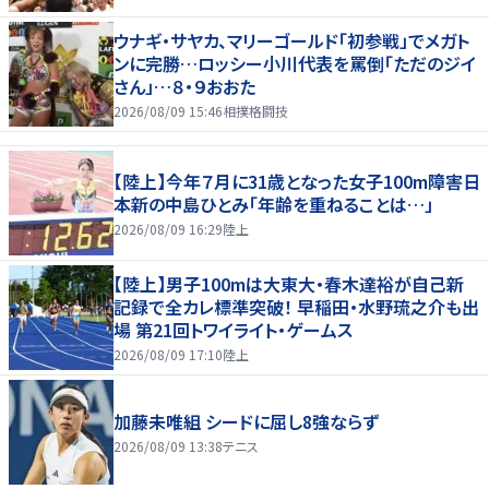
ウナギ・サヤカ、マリーゴールド「初参戦」でメガト
ンに完勝…ロッシー小川代表を罵倒「ただのジイ
さん」…８・９おおた
2026/08/09 15:46
相撲格闘技
【陸上】今年７月に31歳となった女子100m障害日
本新の中島ひとみ「年齢を重ねることは…」
2026/08/09 16:29
陸上
【陸上】男子100mは大東大・春木達裕が自己新
記録で全カレ標準突破！ 早稲田・水野琉之介も出
場 第21回トワイライト・ゲームス
2026/08/09 17:10
陸上
加藤未唯組 シードに屈し8強ならず
2026/08/09 13:38
テニス