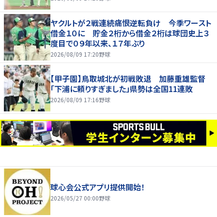
ヤクルトが２戦連続痛恨逆転負け 今季ワースト
借金１０に 貯金２桁から借金２桁は球団史上３
度目で０９年以来、１７年ぶり
2026/08/09 17:20
野球
【甲子園】鳥取城北が初戦敗退 加藤重雄監督
「下浦に頼りすぎました」県勢は全国11連敗
2026/08/09 17:16
野球
球心会公式アプリ提供開始！
2026/05/27 00:00
野球