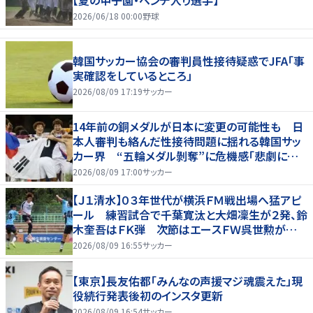
【夏の甲子園・ベンチ入り選手】
2026/06/18 00:00
野球
韓国サッカー協会の審判員性接待疑惑でJFA「事
実確認をしているところ」
2026/08/09 17:19
サッカー
14年前の銅メダルが日本に変更の可能性も 日
本人審判も絡んだ性接待問題に揺れる韓国サッ
カー界 “五輪メダル剝奪”に危機感「悲劇に見
舞われる」
2026/08/09 17:00
サッカー
【Ｊ１清水】０３年世代が横浜ＦＭ戦出場へ猛アピ
ール 練習試合で千葉寛汰と大畑凜生が２発、鈴
木奎吾はＦＫ弾 次節はエースＦＷ呉世勲が出
場停止
2026/08/09 16:55
サッカー
【東京】長友佑都「みんなの声援マジ魂震えた」現
役続行発表後初のインスタ更新
2026/08/09 16:54
サッカー