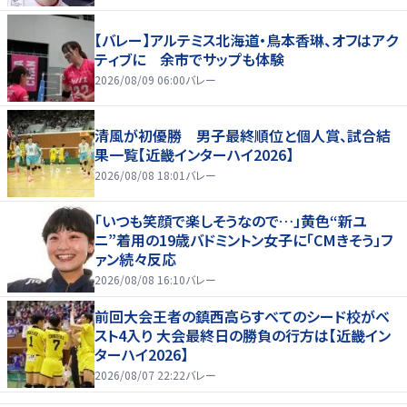
【バレー】アルテミス北海道・鳥本香琳、オフはアク
ティブに 余市でサップも体験
2026/08/09 06:00
バレー
清風が初優勝 男子最終順位と個人賞、試合結
果一覧【近畿インターハイ2026】
2026/08/08 18:01
バレー
「いつも笑顔で楽しそうなので…」黄色“新ユ
ニ”着用の19歳バドミントン女子に「CMきそう」フ
ァン続々反応
2026/08/08 16:10
バレー
前回大会王者の鎮西高らすべてのシード校がベ
スト4入り 大会最終日の勝負の行方は【近畿イン
ターハイ2026】
2026/08/07 22:22
バレー