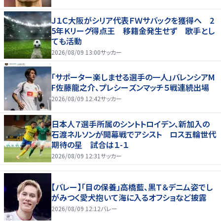
Ｊ１Ｃ大阪がシリア代表ＦＷサバックを獲得へ 2
5年Ｋリーグ得点王 移籍金発生せず 歌手とし
ても活動
2026/08/09 13:00
サッカー
「サポーター楽しませる選手の一人」バレンシアM
F佐藤龍之介、プレシーズンマッチ５戦連続出場
2026/08/09 12:42
サッカー
日本人７選手所属のシントトロイデン、新加入の
石渡ネルソンが開幕戦でアシスト ロス五輪世代
期待の星 試合は１-１
2026/08/09 12:31
サッカー
【バレー】「目の保養」高橋藍、黒Ｔ＆デニム姿でし
がみつく愛犬抱いて海に入るオフショなど披露
2026/08/09 12:12
バレー