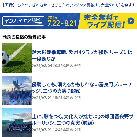
【画像】「ひとつまぎれさせてきましたね」シソンヌ長谷川、大量の“肉”を食す！
話題の投稿
の新着記事
鈴木彩艶争奪戦、欧州4クラブが接触 リーズには
一度断りか
2026/08/04 20:37
話題の投稿
優勝しても、消えるかもしれない――富良野ブルーリ
ッジ、二つの真実（後編）
2026/07/21 15:25
話題の投稿
土に、膝をつく。文化人が挑む、北の球団――富良野ブ
ルーリッジ、二つの真実（前編）
2026/07/21 14:48
話題の投稿