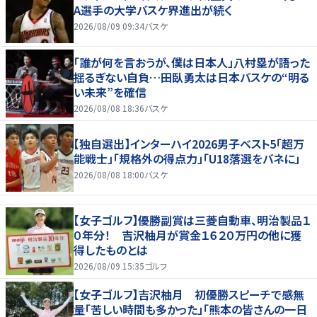
A選手の大学バスケ界進出が続く
2026/08/09 09:34
バスケ
「誰が何を言おうが、僕は日本人」八村塁が語った
揺るぎない自負…田臥勇太は日本バスケの“明る
い未来”を確信
2026/08/08 18:36
バスケ
【独自選出】インターハイ2026男子ベスト5「超万
能戦士」「規格外の得点力」「U18落選をバネに」
2026/08/08 18:00
バスケ
【女子ゴルフ】優勝副賞は三菱自動車、明治製品１
０年分！ 吉沢柚月が賞金１６２０万円の他に獲
得したものとは
2026/08/09 15:35
ゴルフ
【女子ゴルフ】吉沢柚月 初優勝スピーチで感無
量「苦しい時間も多かった」「熊本の皆さんの一日