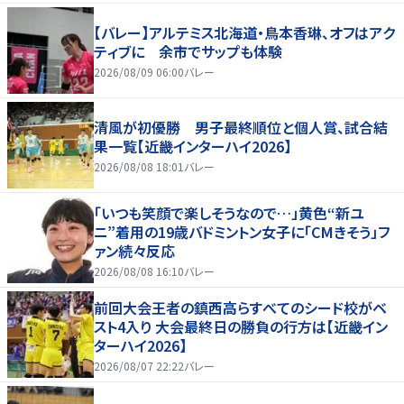
【バレー】アルテミス北海道・鳥本香琳、オフはアク
ティブに 余市でサップも体験
2026/08/09 06:00
バレー
清風が初優勝 男子最終順位と個人賞、試合結
果一覧【近畿インターハイ2026】
2026/08/08 18:01
バレー
「いつも笑顔で楽しそうなので…」黄色“新ユ
ニ”着用の19歳バドミントン女子に「CMきそう」フ
ァン続々反応
2026/08/08 16:10
バレー
前回大会王者の鎮西高らすべてのシード校がベ
スト4入り 大会最終日の勝負の行方は【近畿イン
ターハイ2026】
2026/08/07 22:22
バレー