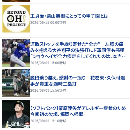
王貞治・栗山英樹にとっての甲子園とは
2026/06/15 00:00
野球
連敗ストップを手繰り寄せた“全力” 左膝の痛
みを抱える大谷翔平の決勝打にド軍同僚も感嘆
「ショウヘイが全力疾走をしてくれたのは、本当に
大きかった」
2026/08/09 16:00
野球
脱臼乗り越え、感謝の一振り 花巻東・久保村選
手が貴重な適時二塁打
2026/08/09 15:56
野球
【ソフトバンク】栗原陵矢がアレルギー症状のため
今季初の欠場、福岡へ帰郷
2026/08/09 15:10
野球