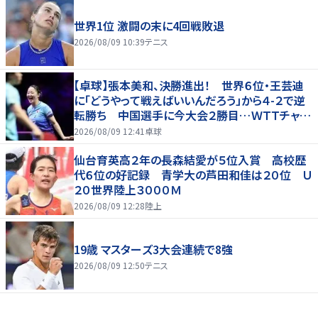
世界1位 激闘の末に4回戦敗退
2026/08/09 10:39
テニス
【卓球】張本美和、決勝進出！ 世界６位・王芸迪
に「どうやって戦えばいいんだろう」から４-２で逆
転勝ち 中国選手に今大会２勝目…ＷＴＴチャン
ピオンズ横浜
2026/08/09 12:41
卓球
仙台育英高２年の長森結愛が５位入賞 高校歴
代６位の好記録 青学大の芦田和佳は２０位 Ｕ
２０世界陸上３０００Ｍ
2026/08/09 12:28
陸上
19歳 マスターズ3大会連続で8強
2026/08/09 12:50
テニス