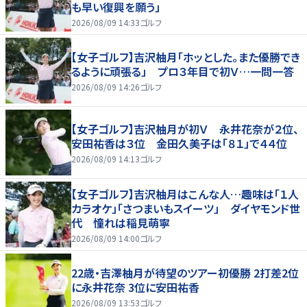
も早い復興を願う」
2026/08/09 14:33
ゴルフ
【女子ゴルフ】吉沢柚月「ホッとした。また優勝でき
るように頑張る」 プロ３年目で初Ｖ…一問一答
2026/08/09 14:26
ゴルフ
【女子ゴルフ】吉沢柚月が初Ｖ 永井花奈が２位、
安田祐香は３位 金田久美子は「８１」で４４位
2026/08/09 14:13
ゴルフ
【女子ゴルフ】吉沢柚月はこんな人…趣味は「１人
カラオケ」「さつまいもスイーツ」 ダイヤモンド世
代 憧れは稲見萌寧
2026/08/09 14:00
ゴルフ
22歳・吉澤柚月が待望のツアー初優勝 2打差2位
に永井花奈 3位に安田祐香
2026/08/09 13:53
ゴルフ