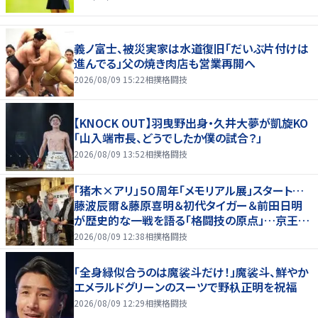
義ノ富士、被災実家は水道復旧「だいぶ片付けは
進んでる」父の焼き肉店も営業再開へ
2026/08/09 15:22
相撲格闘技
【KNOCK OUT】羽曳野出身・久井大夢が凱旋KO
「山入端市長、どうでしたか僕の試合？」
2026/08/09 13:52
相撲格闘技
「猪木×アリ」５０周年「メモリアル展」スタート…
藤波辰爾＆藤原喜明＆初代タイガー＆前田日明
が歴史的な一戦を語る「格闘技の原点」…京王プ
ラザホテルで３１日まで
2026/08/09 12:38
相撲格闘技
「全身緑似合うのは魔裟斗だけ！」魔裟斗、鮮やか
エメラルドグリーンのスーツで野杁正明を祝福
2026/08/09 12:29
相撲格闘技