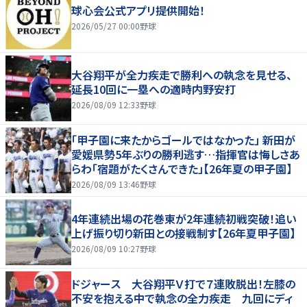
球心会公式アプリ提供開始！
2026/05/27 00:00
野球
大谷翔平が全力疾走で勝利への執念を見せる、
延長10回に一塁への適時内野安打
2026/08/09 12:33
野球
「甲子園に来たからゴールではなかった」 新田が
愛媛県勢5年ぶりの勝利逃す…指揮官は悔しさあ
らわ「宿題がたくさんできた」【26年夏の甲子園】
2026/08/09 13:46
野球
4年連続出場の花巻東が2年連続初戦突破！追い
上げ振り切り新田との接戦制す【26年夏甲子園】
2026/08/09 10:27
野球
ドジャース 大谷翔平Ｖ打で７連敗脱出！左膝の
不安を抱える中で執念の全力疾走 九回にディ