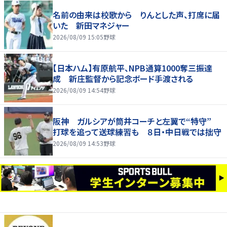
名前の由来は校歌から りんとした声、打席に届
いた 新田マネジャー
2026/08/09 15:05
野球
【日本ハム】有原航平、NPB通算1000奪三振達
成 新庄監督から記念ボード手渡される
2026/08/09 14:54
野球
阪神 ガルシアが筒井コーチと左翼で“特守”
打球を追って送球練習も ８日・中日戦では拙守
2026/08/09 14:53
野球