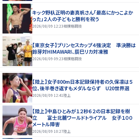
キック野杁正明の妻真帆さん「最高にかっこよか
った」２人の子どもと勝利を祝う
2026/08/09 12:23
相撲格闘技
【東京女子】プリンセスカップ４強決定 準決勝は
鈴芽対HIMAWARI、辰巳リカ対凍雅
2026/08/09 09:23
相撲格闘技
【陸上】女子800m日本記録保持者の久保凛は５
位、後半巻き返すもメダルならず U20世界選
2026/08/09 12:41
陸上
【陸上】中島ひとみが１２秒６２の日本記録を樹
立 富士北麓ワールドトライアル 女子１００
メートル障害
2026/08/09 10:27
陸上