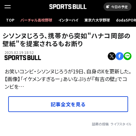
今日の予定
TOP
バーチャル高校野球
インターハイ
東京六大学野球
dodaSPO
（新しいタブ
シソンヌじろう、携帯から突如"ハナコ岡部の
壁紙"を提案されるもお断り
2025.02.19 18:52
お笑いコンビ・シソンヌじろうが19日、自身のXを更新した。
【画像】「イケメンすぎるー」あいなぷぅが『有吉の壁』でコ
ンビを…
記事全文を見る
話題の投稿
ライフスタイル