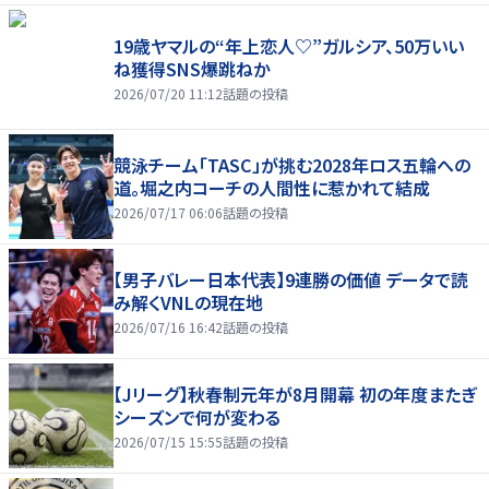
19歳ヤマルの“年上恋人♡”ガルシア、50万いい
ね獲得SNS爆跳ねか
2026/07/20 11:12
話題の投稿
競泳チーム「TASC」が挑む2028年ロス五輪への
道。堀之内コーチの人間性に惹かれて結成
2026/07/17 06:06
話題の投稿
【男子バレー日本代表】9連勝の価値 データで読
み解くVNLの現在地
2026/07/16 16:42
話題の投稿
【Jリーグ】秋春制元年が8月開幕 初の年度またぎ
シーズンで何が変わる
2026/07/15 15:55
話題の投稿