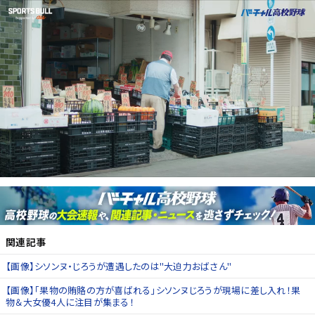
関連記事
【画像】シソンヌ・じろうが遭遇したのは"大迫力おばさん"
【画像】「果物の賄賂の方が喜ばれる」シソンヌじろうが現場に差し入れ！果
物＆大女優4人に注目が集まる！