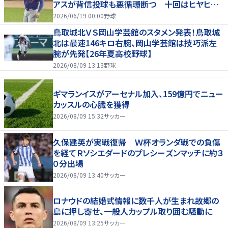
アスが背信投球も悪循環断つ 十回はヒヤヒヤ
もリード守る
2026/06/19 00:00
野球
鳥取城北ＶＳ岡山学芸館のスタメン発表！鳥取城
北は最速146キロ右腕、岡山学芸館は技巧派左
腕が先発【26年夏高校野球】
2026/08/09 13:13
野球
ギマランイスがアーセナル加入、159億円でニュー
カッスルの心臓を獲得
2026/08/09 15:32
サッカー
久保建英が実戦復帰 Ｗ杯オランダ戦での負傷
を経てＲソシエダードのプレシーズンマッチに約３
０分出場
2026/08/09 13:40
サッカー
ロナウドの結婚式情報に数千人が生まれ故郷の
島に押し寄せ、一般人カップル取り囲む騒動に
2026/08/09 13:25
サッカー