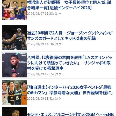
横浜隼人が初優勝 女子最終順位と個人賞、試
合結果一覧【近畿インターハイ2026】
2026/08/07 17:23
バレー
過去30年間で2人目…ジョーダン・グッドウィンが
サンズのガードとしてキッド以来の記録
2026/08/09 14:18
バスケ
八村塁、代表復帰の意向を表明「ＬＡのオリンピッ
クに向けて頑張っていきたい」 サンジャポの取
材を受けた衝撃理由
2026/08/09 12:15
バスケ
【独自選出】インターハイ2026女子ベスト5「最強
の6thマン」「冷静沈着な大器」「世界経験を糧に」
2026/08/09 11:41
バスケ
モンテ・エリス、アルコーン州立大のGMへ…元NB