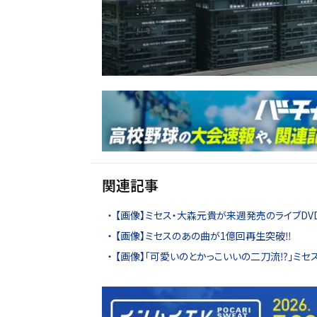
関連記事
【画像】ミセス・大森元貴が来週発売のライブDV
【画像】ミセスのあの曲が1億回再生突破‼︎
【画像】「可愛いのとかっこいいの二刀流⁉」ミセ