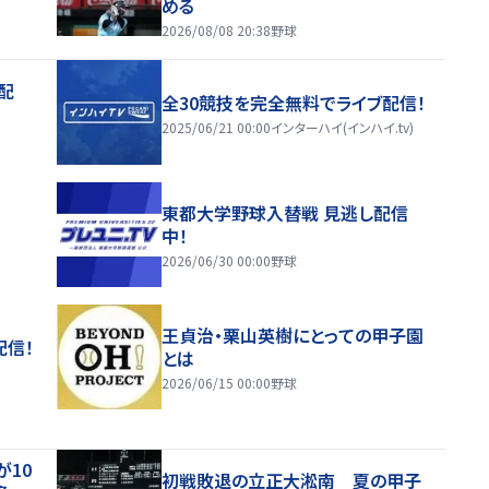
める
2026/08/08 20:38
野球
配
全30競技を完全無料でライブ配信！
2025/06/21 00:00
インターハイ(インハイ.tv)
東都大学野球入替戦 見逃し配信
中！
2026/06/30 00:00
野球
王貞治・栗山英樹にとっての甲子園
配信！
とは
2026/06/15 00:00
野球
が10
初戦敗退の立正大淞南 夏の甲子