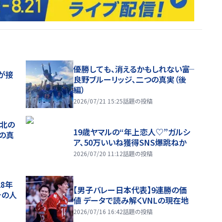
優勝しても、消えるかもしれない――富
が接
良野ブルーリッジ、二つの真実（後
編）
2026/07/21 15:25
話題の投稿
、北の
19歳ヤマルの“年上恋人♡”ガルシ
つの真
ア、50万いいね獲得SNS爆跳ねか
2026/07/20 11:12
話題の投稿
28年
【男子バレー日本代表】9連勝の価
チの人
値 データで読み解くVNLの現在地
2026/07/16 16:42
話題の投稿