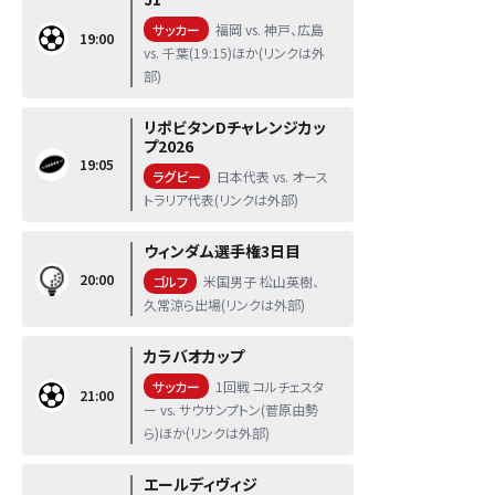
サッカー
福岡 vs. 神戸、広島
19:00
vs. 千葉(19:15)ほか(リンクは外
部)
リポビタンDチャレンジカッ
プ2026
19:05
ラグビー
日本代表 vs. オース
トラリア代表(リンクは外部)
ウィンダム選手権3日目
20:00
ゴルフ
米国男子 松山英樹、
久常涼ら出場(リンクは外部)
カラバオカップ
サッカー
1回戦 コルチェスタ
21:00
ー vs. サウサンプトン(菅原由勢
ら)ほか(リンクは外部)
エールディヴィジ