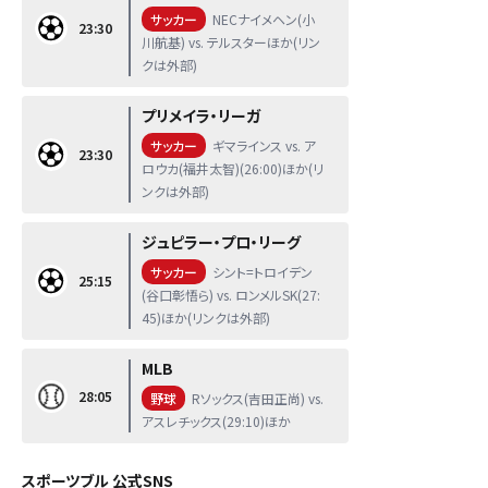
サッカー
NECナイメヘン(小
23:30
川航基) vs. テルスターほか(リン
クは外部)
プリメイラ・リーガ
サッカー
ギマラインス vs. ア
23:30
ロウカ(福井太智)(26:00)ほか(リ
ンクは外部)
ジュピラー・プロ・リーグ
サッカー
シント=トロイデン
25:15
(谷口彰悟ら) vs. ロンメルSK(27:
45)ほか(リンクは外部)
MLB
28:05
野球
Rソックス(吉田正尚) vs.
アスレチックス(29:10)ほか
スポーツブル 公式SNS