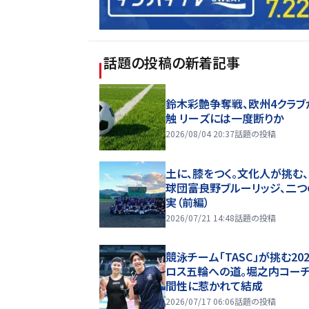
話題の投稿
の新着記事
鈴木彩艶争奪戦、欧州4クラブ
触 リーズには一度断りか
2026/08/04 20:37
話題の投稿
土に、膝をつく。文化人が挑む
球団――富良野ブルーリッジ、二
実（前編）
2026/07/21 14:48
話題の投稿
競泳チーム「TASC」が挑む20
ロス五輪への道。堀之内コー
間性に惹かれて結成
2026/07/17 06:06
話題の投稿