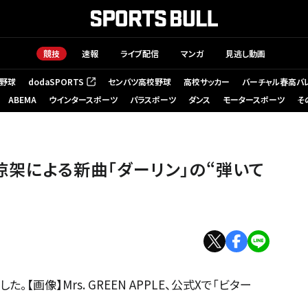
競技
速報
ライブ配信
マンガ
見逃し動画
野球
dodaSPORTS
センバツ高校野球
高校サッカー
バーチャル春高バ
（新しいタブで開く）
ABEMA
ウインタースポーツ
パラスポーツ
ダンス
モータースポーツ
そ
、藤澤涼架による新曲「ダーリン」の“弾いて
新した。【画像】Mrs. GREEN APPLE、公式Xで「ビター