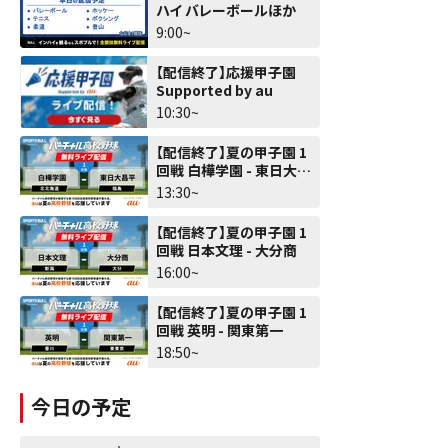
ハイ バレーボールほか
9:00~
【配信終了】応援甲子園
Supported by au
10:30~
【配信終了】夏の甲子園 1
回戦 白樺学園 - 東日大昌
平
13:30~
【配信終了】夏の甲子園 1
回戦 日本文理 - 大分商
16:00~
【配信終了】夏の甲子園 1
回戦 英明 - 関東第一
18:50~
今日の予定