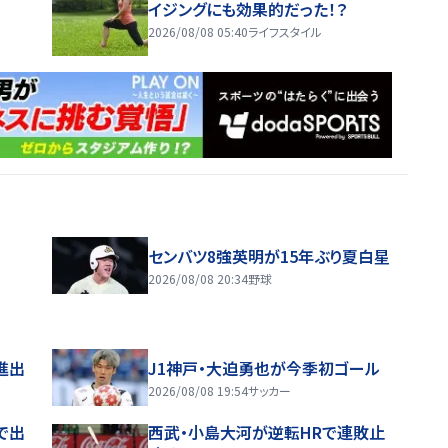
イジングにも効果的だった！？
2026/08/08 05:40
ライフスタイル
センバツ8強英明が15年ぶり夏白星
2026/08/08 20:34
野球
進出
J1神戸・大迫勇也が今季初ゴール
2026/08/08 19:54
サッカー
で出
西武・小島大河が逆転HRで連敗止