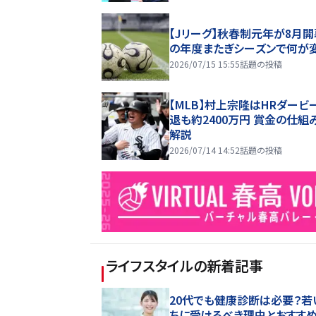
【Jリーグ】秋春制元年が8月開
の年度またぎシーズンで何が
2026/07/15 15:55
話題の投稿
【MLB】村上宗隆はHRダービ
退も約2400万円 賞金の仕組
解説
2026/07/14 14:52
話題の投稿
ライフスタイル
の新着記事
20代でも健康診断は必要？若
ちに受けるべき理由とおすす