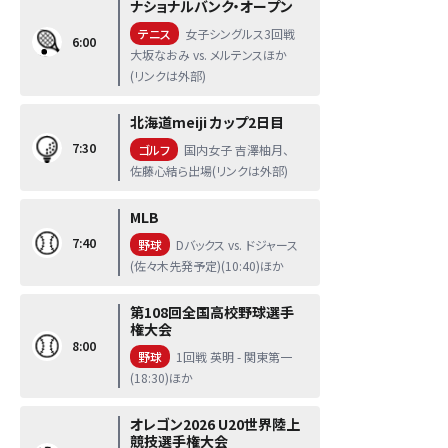
ナショナルバンク・オープン
テニス
女子シングルス3回戦
6:00
大坂なおみ vs. メルテンスほか
(リンクは外部)
北海道meiji カップ2日目
7:30
ゴルフ
国内女子 吉澤柚月、
佐藤心結ら出場(リンクは外部)
MLB
7:40
野球
Dバックス vs. ドジャース
(佐々木先発予定)(10:40)ほか
第108回全国高校野球選手
権大会
8:00
野球
1回戦 英明 - 関東第一
(18:30)ほか
オレゴン2026 U20世界陸上
競技選手権大会