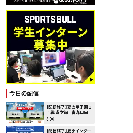
今日の配信
【配信終了】夏の甲子園 1
回戦 遊学館 - 青森山田
8:00~
【配信終了】夏季インター