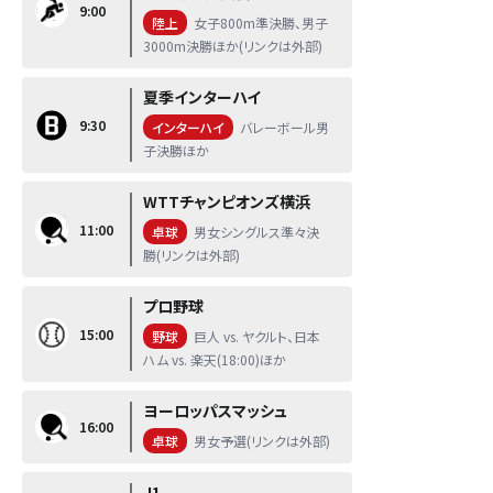
9:00
陸上
女子800m準決勝、男子
3000m決勝ほか(リンクは外部)
夏季インターハイ
9:30
インターハイ
バレーボール男
子決勝ほか
WTTチャンピオンズ横浜
11:00
卓球
男女シングルス準々決
勝(リンクは外部)
プロ野球
15:00
野球
巨人 vs. ヤクルト、日本
ハム vs. 楽天(18:00)ほか
ヨーロッパスマッシュ
16:00
卓球
男女予選(リンクは外部)
J1