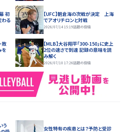
幕 初
【UFC】朝倉海の次戦が決定 上海
変わる
でアオリチロンと対戦
2026/07/14 15:19
話題の投稿
ー敗
【MLB】大谷翔平「300-150」に史上
みを
2位の速さで到達 記録の意味を読
み解く
2026/07/10 17:26
話題の投稿
いう
女性特有の疾患とは？予防と受診
めの受