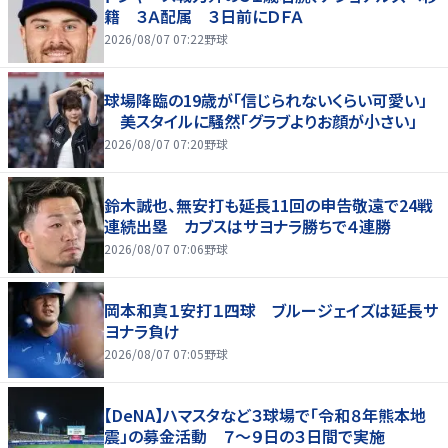
籍 ３Ａ配属 ３日前にＤＦＡ
2026/08/07 07:22
野球
球場降臨の19歳が「信じられないくらい可愛い」
美スタイルに騒然「グラブよりお顔が小さい」
2026/08/07 07:20
野球
鈴木誠也、無安打も延長11回の申告敬遠で24戦
連続出塁 カブスはサヨナラ勝ちで４連勝
2026/08/07 07:06
野球
岡本和真１安打１四球 ブルージェイズは延長サ
ヨナラ負け
2026/08/07 07:05
野球
【DeNA】ハマスタなど３球場で「令和８年熊本地
震」の募金活動 ７～９日の３日間で実施