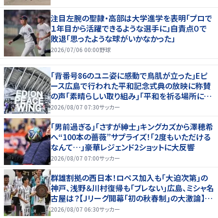
注目左腕の聖隷・高部は大学進学を表明「プロで
１年目から活躍できるような選手に」自責点０で
敗退「思ったような球がいかなかった」
2026/07/06 00:00
野球
｢背番号86のユニ姿に感動で鳥肌が立った｣Eピ
ース広島で行われた平和記念式典の放映に称賛
の声｢素晴らしい取り組み｣｢平和を祈る場所に相
応しい｣
2026/08/07 07:30
サッカー
｢男前過ぎる｣｢さすが紳士｣キングカズから澤穂希
へ“100本の薔薇”サプライズ！｢2度もいただける
なんて…｣豪華レジェンド2ショットに大反響
2026/08/07 07:00
サッカー
群雄割拠の西日本！ロペス加入も｢大迫次第｣の
神戸、浅野＆川村復帰も｢ブレない｣広島、ミシャ名
古屋は？【Jリーグ開幕｢初の秋春制｣の大激論】
(2)
2026/08/07 06:30
サッカー