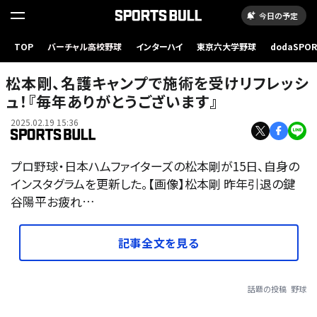
今日の予定
TOP
バーチャル高校野球
インターハイ
東京六大学野球
dodaSPO
（新しいタブ
松本剛、名護キャンプで施術を受けリフレッシ
ュ！『毎年ありがとうございます』
2025.02.19 15:36
プロ野球・日本ハムファイターズの松本剛が15日、自身の
インスタグラムを更新した。【画像】松本剛 昨年引退の鍵
谷陽平お疲れ…
記事全文を見る
話題の投稿
野球