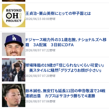
王貞治・栗山英樹にとっての甲子園とは
2026/06/15 00:00
野球
ドジャース戦力外の３１歳右腕、ナショナルズへ移
籍 ３Ａ配属 ３日前にＤＦＡ
2026/08/07 07:22
野球
球場降臨の19歳が「信じられないくらい可愛い」
美スタイルに騒然「グラブよりお顔が小さい」
2026/08/07 07:20
野球
鈴木誠也、無安打も延長11回の申告敬遠で24戦
連続出塁 カブスはサヨナラ勝ちで４連勝
2026/08/07 07:06
野球