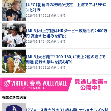
【UFC】朝倉海の次戦が決定 上海でアオリチロ
ンと対戦
2026/07/14 15:19
話題の投稿
【MLB】村上宗隆はHRダービー敗退も約2400万
円 賞金の仕組みを解説
2026/07/14 14:52
話題の投稿
【MLB】大谷翔平「300-150」に史上2位の速さで
到達 記録の意味を読み解く
2026/07/10 17:26
話題の投稿
野球
の新着記事
ドジャース戦力外の３１歳右腕、ナショナルズへ移