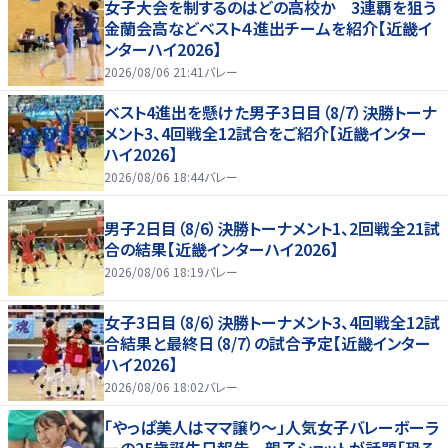
女子大会を制するのはどの高校か 3連覇を狙う
金蘭会高などベスト４進出チームを紹介【近畿イ
ンターハイ2026】
2026/08/06 21:41
バレー
ベスト4進出を懸けた男子3日目（8/7）決勝トーナ
メント3、4回戦全12試合をご紹介【近畿インター
ハイ2026】
2026/08/06 18:44
バレー
男子2日目（8/6）決勝トーナメント1、2回戦全21試
合の結果【近畿インターハイ2026】
2026/08/06 18:19
バレー
女子3日目（8/6）決勝トーナメント3、4回戦全12試
合結果と最終日（8/7）の試合予定【近畿インター
ハイ2026】
2026/08/06 18:02
バレー
「やっぱ美人はママ譲り～」人気女子バレーボーラ