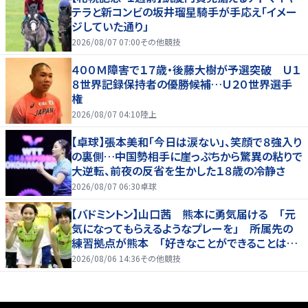
テラと新コンビの坂井瑠星騎手が手応え「イメー
ジしていた通り」
2026/08/07 07:00
その他競技
４００Ｍ障害で１７歳・後藤大樹が予選突破 Ｕ１
８世界記録保持者の優勝候補…Ｕ２０世界選手
権
2026/08/07 04:10
陸上
【卓球】張本美和「今日は涙ない」、笑顔で８強入り
の裏側…中国勢相手に崖っぷちから驚異の粘りで
大逆転、前夜の反省を生かした１８歳の冷静さ
2026/08/07 06:30
卓球
【バドミントン】山口茜 熊本に勇気届ける 「元
気になってもらえるようなプレーを」 所属先の
練習拠点が熊本 「好きなことができることは当
たり前じゃない」
2026/08/06 14:36
その他競技