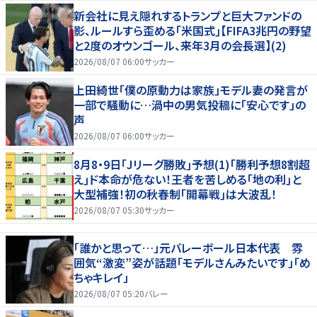
新会社に見え隠れするトランプと巨大ファンドの
影、ルールすら歪める｢米国式｣【FIFA3兆円の野望
と2度のオウンゴール、来年3月の会長選】(2)
2026/08/07 06:00
サッカー
上田綺世「僕の原動力は家族」モデル妻の発言が
一部で騒動に…渦中の男気投稿に「安心です」の
声
2026/08/07 06:00
サッカー
8月8・9日｢Jリーグ勝敗｣予想(1)｢勝利予想8割超
え｣ド本命が危ない！王者を苦しめる｢地の利｣と
大型補強！初の秋春制｢開幕戦｣は大波乱！
2026/08/07 05:30
サッカー
「誰かと思って…」元バレーボール日本代表 雰
囲気“激変”姿が話題「モデルさんみたいです」「め
ちゃキレイ」
2026/08/07 05:20
バレー