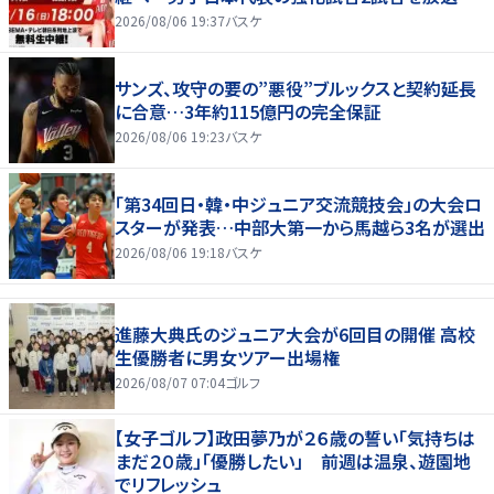
2026/08/06 19:37
バスケ
サンズ、攻守の要の”悪役”ブルックスと契約延長
に合意…3年約115億円の完全保証
2026/08/06 19:23
バスケ
「第34回日・韓・中ジュニア交流競技会」の大会ロ
スターが発表…中部大第一から馬越ら3名が選出
2026/08/06 19:18
バスケ
進藤大典氏のジュニア大会が6回目の開催 高校
生優勝者に男女ツアー出場権
2026/08/07 07:04
ゴルフ
【女子ゴルフ】政田夢乃が２６歳の誓い「気持ちは
まだ２０歳」「優勝したい」 前週は温泉、遊園地
でリフレッシュ