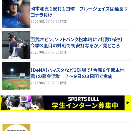
岡本和真１安打１四球 ブルージェイズは延長サ
ヨナラ負け
2026/08/07 07:05
野球
西武ネビン、ソフトバンク松本晴に７打数０安打
今季３度目の対戦で初安打なるか／見どころ
2026/08/07 07:00
野球
【DeNA】ハマスタなど３球場で「令和８年熊本地
震」の募金活動 ７～９日の３日間で実施
2026/08/07 07:00
野球