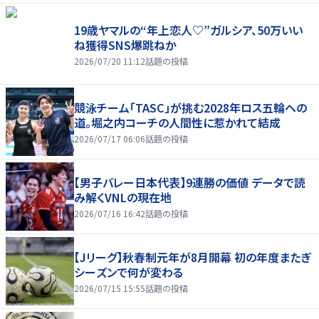
19歳ヤマルの“年上恋人♡”ガルシア、50万いい
ね獲得SNS爆跳ねか
2026/07/20 11:12
話題の投稿
競泳チーム「TASC」が挑む2028年ロス五輪への
道。堀之内コーチの人間性に惹かれて結成
2026/07/17 06:06
話題の投稿
【男子バレー日本代表】9連勝の価値 データで読
み解くVNLの現在地
2026/07/16 16:42
話題の投稿
【Jリーグ】秋春制元年が8月開幕 初の年度またぎ
シーズンで何が変わる
2026/07/15 15:55
話題の投稿