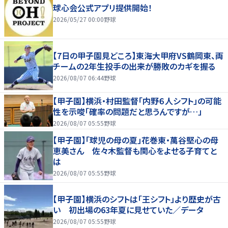
球心会公式アプリ提供開始！
2026/05/27 00:00
野球
【7日の甲子園見どころ】東海大甲府VS鶴岡東、両
チームの2年生投手の出来が勝敗のカギを握る
2026/08/07 06:44
野球
【甲子園】横浜・村田監督「内野６人シフト」の可能
性を示唆「確率の問題だと思うんですが…」
2026/08/07 05:55
野球
【甲子園】「球児の母の夏」花巻東・萬谷堅心の母
恵美さん 佐々木監督も関心をよせる子育てと
は
2026/08/07 05:55
野球
【甲子園】横浜のシフトは「王シフト」より歴史が古
い 初出場の63年夏に見せていた／データ
2026/08/07 05:55
野球