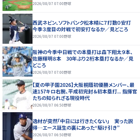
2026/08/07 07:00
野球
西武ネビン、ソフトバンク松本晴に７打数０安打
今季３度目の対戦で初安打なるか／見どころ
2026/08/07 07:00
野球
阪神の今季中日戦での本塁打は森下翔太９本、
佐藤輝明８本 30年ぶり２桁本塁打なるか／見
どころ
2026/08/07 07:00
野球
【夏の甲子園2026】大阪桐蔭初優勝メンバー、最
速157キロ右腕、平成初完封＆初本塁打... 指揮官
たちの知られざる現役時代
2026/08/07 06:50
野球
逸材が突然「中日には行きたくない」 実った説
得…エース誕生の裏にあった“駆け引き”
2026/08/07 06:50
野球