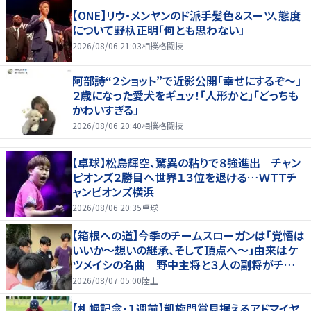
【ONE】リウ・メンヤンのド派手髪色＆スーツ、態度
について野杁正明「何とも思わない」
2026/08/06 21:03
相撲格闘技
阿部詩“２ショット”で近影公開「幸せにするぞ〜」
２歳になった愛犬をギュッ！「人形かと」「どっちも
かわいすぎる」
2026/08/06 20:40
相撲格闘技
【卓球】松島輝空、驚異の粘りで８強進出 チャン
ピオンズ２勝目へ世界１３位を退ける…ＷＴＴチ
ャンピオンズ横浜
2026/08/06 20:35
卓球
【箱根への道】今季のチームスローガンは「覚悟は
いいか～想いの継承、そして頂点へ～」由来はケ
ツメイシの名曲 野中主将と３人の副将がチーム
を引っ張る…夏合宿特集第１弾、国学院大
2026/08/07 05:00
陸上
【札幌記念・１週前】凱旋門賞見据えるアドマイヤ