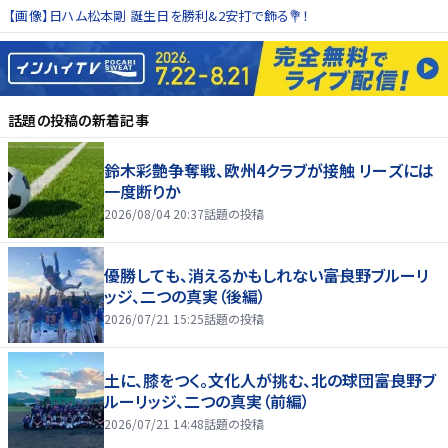
【画像】日ハム松本剛 誕生日を勝利&2安打で飾る💐！
話題の投稿
の新着記事
鈴木彩艶争奪戦、欧州4クラブが接触 リーズには
一度断りか
2026/08/04 20:37
話題の投稿
優勝しても、消えるかもしれない――富良野ブルーリ
ッジ、二つの真実（後編）
2026/07/21 15:25
話題の投稿
土に、膝をつく。文化人が挑む、北の球団――富良野ブ
ルーリッジ、二つの真実（前編）
2026/07/21 14:48
話題の投稿