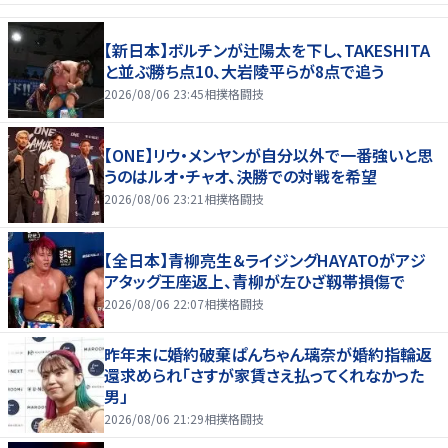
【新日本】ボルチンが辻陽太を下し、TAKESHITA
と並ぶ勝ち点10、大岩陵平らが8点で追う
2026/08/06 23:45
相撲格闘技
【ONE】リウ・メンヤンが自分以外で一番強いと思
うのはルオ・チャオ、決勝での対戦を希望
2026/08/06 23:21
相撲格闘技
【全日本】青柳亮生＆ライジングHAYATOがアジ
アタッグ王座返上、青柳が左ひざ靱帯損傷で
2026/08/06 22:07
相撲格闘技
昨年末に婚約破棄ぱんちゃん璃奈が婚約指輪返
還求められ「さすが家賃さえ払ってくれなかった
男」
2026/08/06 21:29
相撲格闘技