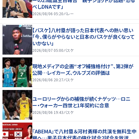
ーの25歳誕生日報告 親子ショットが話題「恐る
べしDNAです」
2026/08/06 05:20
バレー
【バスケ】八村塁が語った日本代表への熱い思い
「今、僕らがやらないと日本のバスケが良くなって
いかない」
2026/08/07 05:00
バスケ
現地メディアの企画“オフ補強格付け”、第2弾が
公開…レイカーズ、ウルブズの評価は
2026/08/06 20:27
バスケ
ユーロリーグからの補強が続くナゲッツ…ロニ
ー・ウォーカー四世と1年契約に合意
2026/08/06 19:43
バスケ
『ABEMA』で八村塁＆河村勇輝の共演を無料生中
継へ…男子日本代表の強化試合2試合を放送