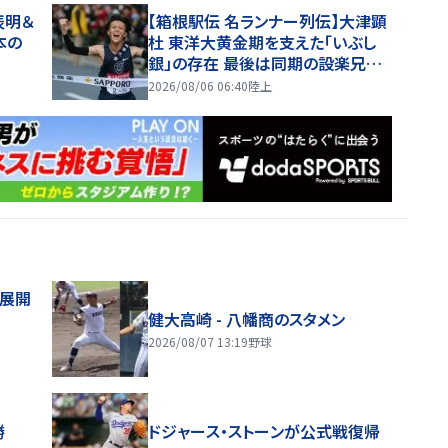
表明＆
【箱根駅伝 名ランナー列伝】大津顕
本の
杜 東洋大黄金期を支えた「いぶし
銀」の存在 最後は同期の設楽兄弟
も受賞できなかった金栗杯に輝く
2026/08/06 06:40
陸上
舗展開
健大高崎 - 八幡商のスタメン
2026/08/07 13:19
野球
勝
ドジャース・ストーンが公式戦復帰