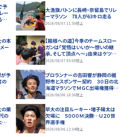
で予
大漁旗バトンに長崎・奈留島でリレ
レー
ーマラソン 78人が63キロ走る
る…
2026/08/07 11:30
陸上
大の本
【箱根への道】今季のチームスロー
０メー
ガンは「覚悟はいいか～想いの継
承、そして頂点へ～」由来はケツメ
イシの名曲 野中主将と３人の副
2026/08/07 05:00
陸上
将がチームを引っ張る…夏合宿特
集第１弾、国学院大
樹が予
プロランナーの吉田響が静岡の裾
者の
野市とスポンサー契約 ３０日の北
海道マラソンでＭＧＣ出場権獲得狙
う
2026/08/06 18:30
陸上
大の栗
早大の注目ルーキー・増子陽太は
代の
欠場に ５０００Ｍ決勝…Ｕ２０世
太は
界選手権
2026/08/06 12:34
陸上