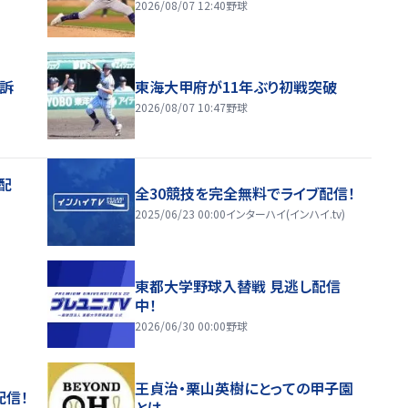
2026/08/07 12:40
野球
訴
東海大甲府が11年ぶり初戦突破
2026/08/07 10:47
野球
配
全30競技を完全無料でライブ配信！
2025/06/23 00:00
インターハイ(インハイ.tv)
東都大学野球入替戦 見逃し配信
中！
2026/06/30 00:00
野球
王貞治・栗山英樹にとっての甲子園
配信！
とは