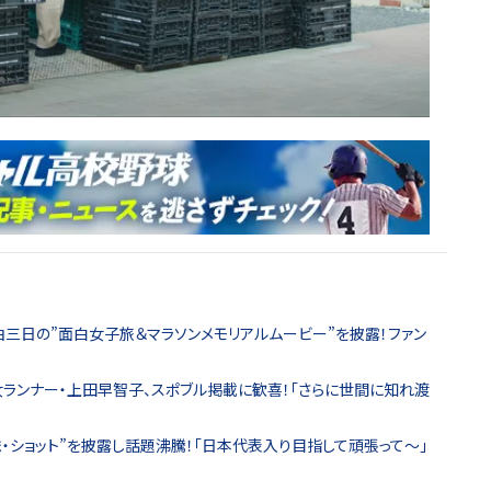
泊三日の”面白女子旅＆マラソンメモリアルムービー”を披露！ファン
女ランナー・上田早智子、スポブル掲載に歓喜！「さらに世間に知れ渡
・ショット”を披露し話題沸騰！「日本代表入り目指して頑張って～」