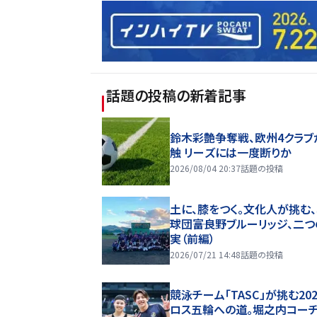
話題の投稿
の新着記事
鈴木彩艶争奪戦、欧州4クラブ
触 リーズには一度断りか
2026/08/04 20:37
話題の投稿
土に、膝をつく。文化人が挑む
球団――富良野ブルーリッジ、二
実（前編）
2026/07/21 14:48
話題の投稿
競泳チーム「TASC」が挑む20
ロス五輪への道。堀之内コー