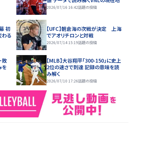
2026/07/16 16:42
話題の投稿
幕 初
【UFC】朝倉海の次戦が決定 上海
変わる
でアオリチロンと対戦
2026/07/14 15:19
話題の投稿
ー敗
【MLB】大谷翔平「300-150」に史上
みを
2位の速さで到達 記録の意味を読
み解く
2026/07/10 17:26
話題の投稿