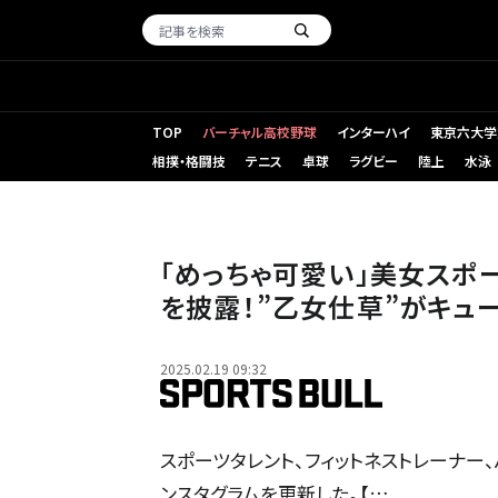
TOP
バーチャル高校野球
インターハイ
東京六大学
相撲・格闘技
テニス
卓球
ラグビー
陸上
水泳
「めっちゃ可愛い」美女スポ
を披露！”乙女仕草”がキュ
2025.02.19 09:32
スポーツタレント、フィットネストレーナー
ンスタグラムを更新した。【…