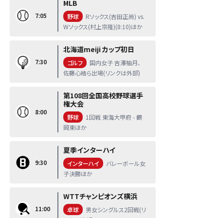
MLB
7:05
野球
Rソックス(吉田正尚) vs.
Wソックス(村上宗隆)(8:10)ほか
北海道meiji カップ初日
7:30
ゴルフ
国内女子 吉澤柚月、
佐藤心結ら出場(リンクは外部)
第108回全国高校野球選手
権大会
8:00
野球
1回戦 東海大甲府 - 鶴
岡東ほか
夏季インターハイ
9:30
インターハイ
バレーボール女
子決勝ほか
WTTチャンピオンズ横浜
11:00
卓球
男女シングルス2回戦(リ