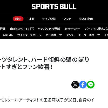
競技
速報
ライブ配信
マンガ
見逃し動画
野球
dodaSPORTS
センバツ高校野球
高校サッカー
バーチャル春高バ
（新しいタブで開く）
ABEMA
ウインタースポーツ
パラスポーツ
ダンス
モータースポーツ
そ
ーツタレント、ハード傾斜の壁のぼり
ートすぎとファン歓喜！
、パルクールアーティストの田辺莉咲子が18日、自身のイ