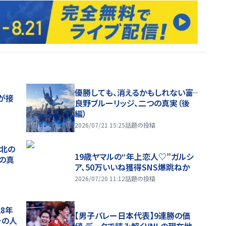
優勝しても、消えるかもしれない――富
が接
良野ブルーリッジ、二つの真実（後
編）
2026/07/21 15:25
話題の投稿
、北の
19歳ヤマルの“年上恋人♡”ガルシ
つの真
ア、50万いいね獲得SNS爆跳ねか
2026/07/20 11:12
話題の投稿
28年
【男子バレー日本代表】9連勝の価
チの人
値 データで読み解くVNLの現在地