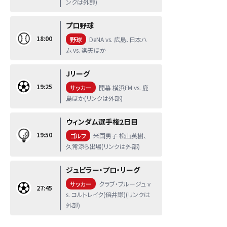
ンクは外部)
プロ野球
18:00
野球
DeNA vs. 広島、日本ハ
ム vs. 楽天ほか
Jリーグ
19:25
サッカー
開幕 横浜FM vs. 鹿
島ほか(リンクは外部)
ウィンダム選手権2日目
19:50
ゴルフ
米国男子 松山英樹、
久常涼ら出場(リンクは外部)
ジュピラー・プロ・リーグ
サッカー
クラブ・ブルージュ v
27:45
s. コルトレイク(倍井謙)(リンクは
外部)