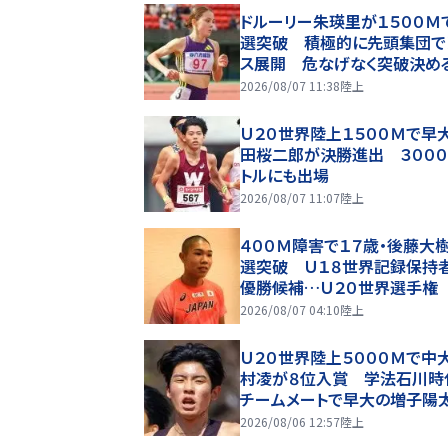
ドルーリー朱瑛里が１５００Ｍ
選突破 積極的に先頭集団で
ス展開 危なげなく突破決め
Ｕ２０世界選手権
2026/08/07 11:38
陸上
Ｕ２０世界陸上１５００Ｍで早
田桜二郎が決勝進出 ３００
トルにも出場
2026/08/07 11:07
陸上
４００Ｍ障害で１７歳・後藤大
選突破 Ｕ１８世界記録保持
優勝候補…Ｕ２０世界選手権
2026/08/07 04:10
陸上
Ｕ２０世界陸上５０００Ｍで中
村凌が８位入賞 学法石川時
チームメートで早大の増子陽
欠場
2026/08/06 12:57
陸上