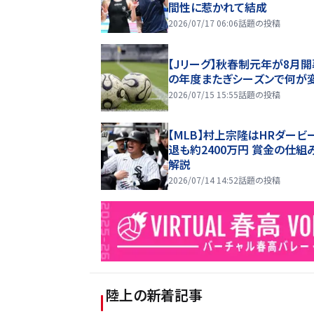
間性に惹かれて結成
2026/07/17 06:06
話題の投稿
【Jリーグ】秋春制元年が8月開
の年度またぎシーズンで何が
2026/07/15 15:55
話題の投稿
【MLB】村上宗隆はHRダービ
退も約2400万円 賞金の仕組
解説
2026/07/14 14:52
話題の投稿
陸上
の新着記事