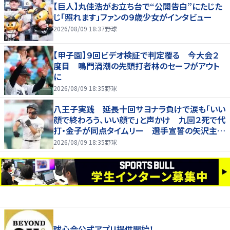
【巨人】丸佳浩がお立ち台で“公開告白”にたじた
じ「照れます」ファンの９歳少女がインタビュー
2026/08/09 18:37
野球
【甲子園】９回ビデオ検証で判定覆る 今大会２
度目 鳴門渦潮の先頭打者林のセーフがアウト
に
2026/08/09 18:35
野球
八王子実践 延長十回サヨナラ負けで涙も「いい
顔で終わろう、いい顔で」と声かけ 九回２死で代
打・金子が同点タイムリー 選手宣誓の矢沢主将
は大号泣
2026/08/09 18:35
野球
球心会公式アプリ提供開始！