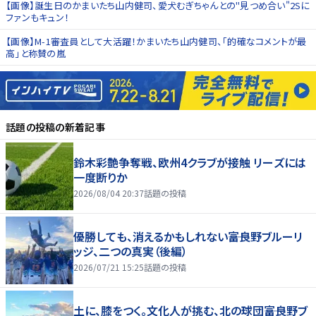
【画像】誕生日のかまいたち山内健司、愛犬むぎちゃんとの"見つめ合い"2Sに
ファンもキュン！
【画像】M-1審査員として大活躍！かまいたち山内健司、「的確なコメントが最
高」と称賛の嵐
話題の投稿
の新着記事
鈴木彩艶争奪戦、欧州4クラブが接触 リーズには
一度断りか
2026/08/04 20:37
話題の投稿
優勝しても、消えるかもしれない――富良野ブルーリ
ッジ、二つの真実（後編）
2026/07/21 15:25
話題の投稿
土に、膝をつく。文化人が挑む、北の球団――富良野ブ