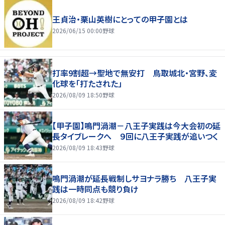
王貞治・栗山英樹にとっての甲子園とは
2026/06/15 00:00
野球
打率9割超→聖地で無安打 鳥取城北・宮野、変
化球を「打たされた」
2026/08/09 18:50
野球
【甲子園】鳴門渦潮－八王子実践は今大会初の延
長タイブレークへ ９回に八王子実践が追いつく
2026/08/09 18:43
野球
鳴門渦潮が延長戦制しサヨナラ勝ち 八王子実
践は一時同点も競り負け
2026/08/09 18:42
野球