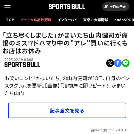
今日の予定
TOP
バーチャル高校野球
インターハイ
東京六大学野球
dodaSPO
（新しいタブ
「立ち尽くしました」かまいたち山内健司が痛
恨のミス⁉ドハマり中の"アレ"買いに行くも
お店はお休み
2025.02.19 04:08
お笑いコンビ「かまいたち」の山内健司が18日、自身のイン
スタグラムを更新。【画像】「漬物屋に即リピート！」かまい
たち山内…
記事全文を見る
話題の投稿
ライフスタイル