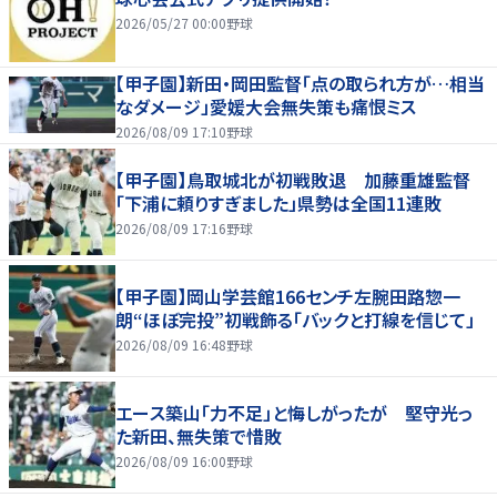
2026/05/27 00:00
野球
【甲子園】新田・岡田監督「点の取られ方が…相当
なダメージ」愛媛大会無失策も痛恨ミス
2026/08/09 17:10
野球
【甲子園】鳥取城北が初戦敗退 加藤重雄監督
「下浦に頼りすぎました」県勢は全国11連敗
2026/08/09 17:16
野球
【甲子園】岡山学芸館166センチ左腕田路惣一
朗“ほぼ完投”初戦飾る「バックと打線を信じて」
2026/08/09 16:48
野球
エース築山「力不足」と悔しがったが 堅守光っ
た新田、無失策で惜敗
2026/08/09 16:00
野球