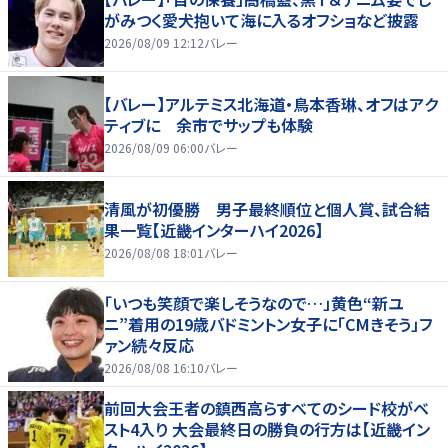
がみつく愛犬抱いて海に入るオフショなど披露
2026/08/09 12:12
バレー
【バレー】アルテミス北海道・鳥本香琳、オフはアク
ティブに 余市でサップも体験
2026/08/09 06:00
バレー
清風が初優勝 男子最終順位と個人賞、試合結
果一覧【近畿インターハイ2026】
2026/08/08 18:01
バレー
「いつも笑顔で楽しそうなので…」黄色“新ユ
ニ”着用の19歳バドミントン女子に「CMきそう」フ
ァン続々反応
2026/08/08 16:10
バレー
前回大会王者の鎮西高らすべてのシード校がベ
スト4入り 大会最終日の勝負の行方は【近畿イン