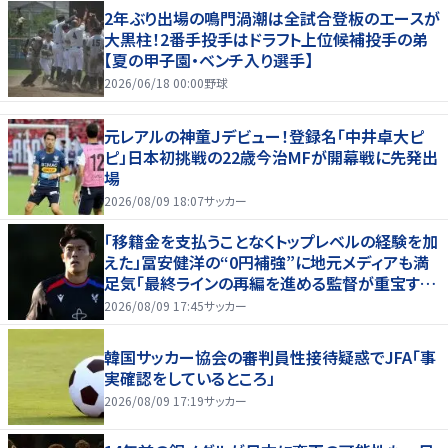
2年ぶり出場の鳴門渦潮は全試合登板のエースが
大黒柱！2番手投手はドラフト上位候補投手の弟
【夏の甲子園・ベンチ入り選手】
2026/06/18 00:00
野球
元レアルの神童Ｊデビュー！登録名「中井卓大ピ
ピ」日本初挑戦の22歳今治MFが開幕戦に先発出
場
2026/08/09 18:07
サッカー
「移籍金を支払うことなくトップレベルの経験を加
えた」冨安健洋の“0円補強”に地元メディアも満
足気「最終ラインの再編を進める監督が重宝する
柔軟性を備えている」
2026/08/09 17:45
サッカー
韓国サッカー協会の審判員性接待疑惑でJFA「事
実確認をしているところ」
2026/08/09 17:19
サッカー