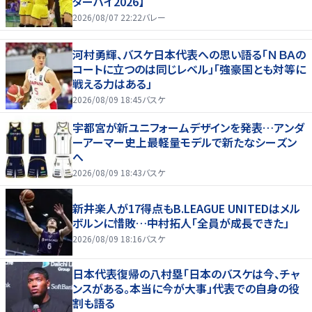
ターハイ2026】
2026/08/07 22:22
バレー
河村勇輝、バスケ日本代表への思い語る「ＮＢＡの
コートに立つのは同じレベル」「強豪国とも対等に
戦える力はある」
2026/08/09 18:45
バスケ
宇都宮が新ユニフォームデザインを発表…アンダ
ーアーマー史上最軽量モデルで新たなシーズン
へ
2026/08/09 18:43
バスケ
新井楽人が17得点もB.LEAGUE UNITEDはメル
ボルンに惜敗…中村拓人「全員が成長できた」
2026/08/09 18:16
バスケ
日本代表復帰の八村塁「日本のバスケは今、チャ
ンスがある。本当に今が大事」代表での自身の役
割も語る