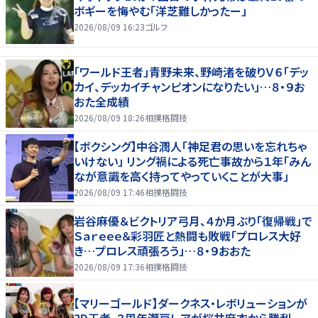
ボギーを悔やむ「洋芝難しかったー」
2026/08/09 16:23
ゴルフ
「ワールド王者」青野未来、野崎渚を破りＶ６「デッ
カイ、デッカイチャンピオンになりたい」…８・９お
おた全成績
2026/08/09 18:26
相撲格闘技
【ボクシング】中谷潤人「神足君の思いを忘れちゃ
いけない」 リング禍による死亡事故から１年「みん
なが意識を高く持ってやっていくことが大事」
2026/08/09 17:46
相撲格闘技
岩谷麻優＆ビクトリア弓月、４か月ぶり「復帰戦」で
Ｓａｒｅｅｅ＆彩羽匠と熱闘も敗戦「プロレス大好
き…プロレス頑張ろう」…８・９おおた
2026/08/09 17:36
相撲格闘技
【マリーゴールド】ダークネス・レボリューションが
3D王者、３周年瀬戸レアが桜井麻衣から勝利