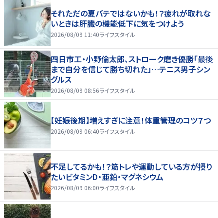
それただの夏バテではないかも！？疲れが取れな
いときは肝臓の機能低下に気をつけよう
2026/08/09 11:40
ライフスタイル
四日市工・小野倫太郎、ストローク磨き優勝「最後
まで自分を信じて勝ち切れた」…テニス男子シン
グルス
2026/08/09 08:56
ライフスタイル
【妊娠後期】増えすぎに注意！体重管理のコツ７つ
2026/08/09 06:40
ライフスタイル
不足してるかも！？筋トレや運動している方が摂り
たいビタミンD・亜鉛・マグネシウム
2026/08/09 06:00
ライフスタイル