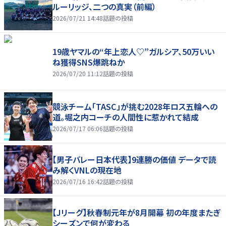
ルーリッジ、二つの真実（前編）
2026/07/21 14:48
話題の投稿
19歳ヤマルの“年上恋人♡”ガルシア、50万いい
ね獲得SNS爆跳ねか
2026/07/20 11:12
話題の投稿
競泳チーム「TASC」が挑む2028年ロス五輪への
道。堀之内コーチの人間性に惹かれて結成
2026/07/17 06:06
話題の投稿
【男子バレー日本代表】9連勝の価値 データで読
み解くVNLの現在地
2026/07/16 16:42
話題の投稿
【Jリーグ】秋春制元年が8月開幕 初の年度またぎ
シーズンで何が変わる