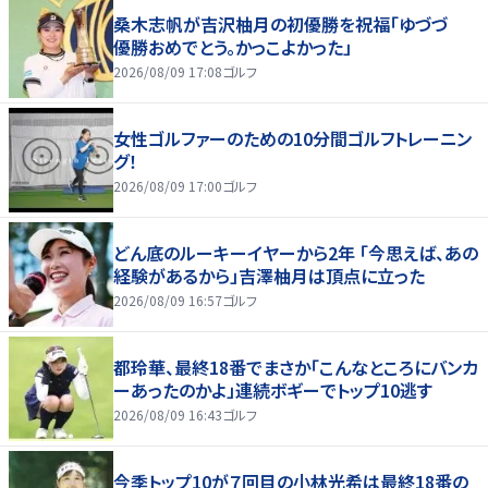
桑木志帆が吉沢柚月の初優勝を祝福「ゆづづ
優勝おめでとう。かっこよかった」
2026/08/09 17:08
ゴルフ
女性ゴルファーのための10分間ゴルフトレーニン
グ！
2026/08/09 17:00
ゴルフ
どん底のルーキーイヤーから2年 「今思えば、あの
経験があるから」吉澤柚月は頂点に立った
2026/08/09 16:57
ゴルフ
都玲華、最終18番でまさか「こんなところにバンカ
ーあったのかよ」連続ボギーでトップ10逃す
2026/08/09 16:43
ゴルフ
今季トップ10が７回目の小林光希は最終18番の