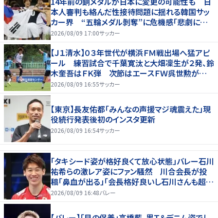
14年前の銅メダルが日本に変更の可能性も 日
本人審判も絡んだ性接待問題に揺れる韓国サッ
カー界 “五輪メダル剝奪”に危機感「悲劇に見
舞われる」
2026/08/09 17:00
サッカー
【Ｊ１清水】０３年世代が横浜ＦＭ戦出場へ猛アピ
ール 練習試合で千葉寛汰と大畑凜生が２発、鈴
木奎吾はＦＫ弾 次節はエースＦＷ呉世勲が出
場停止
2026/08/09 16:55
サッカー
【東京】長友佑都「みんなの声援マジ魂震えた」現
役続行発表後初のインスタ更新
2026/08/09 16:54
サッカー
「タキシード姿が格好良くて放心状態」バレー石川
祐希らの激レア姿にファン騒然 川合会長が投
稿「鼻血が出る」「会長格好良いし石川さんも超格
好いい」
2026/08/09 16:48
バレー
【バレー】「目の保養」高橋藍、黒Ｔ＆デニム姿でし