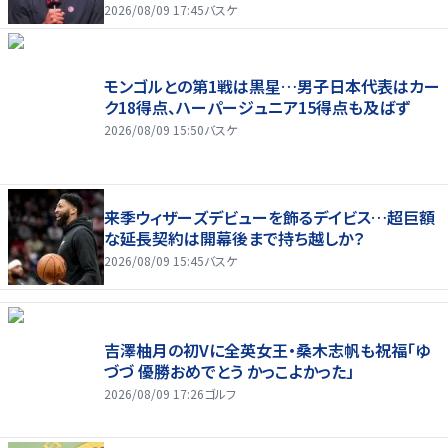
2026/08/09 17:45
バスケ
モンゴルとの第1戦は黒星…男子日本代表はカー
ク18得点、ハーパージュニア15得点も及ばず
2026/08/09 15:50
バスケ
来季ウィザーズデビューを飾るデイビス…超巨額
な延長契約は開幕後まで持ち越しか？
2026/08/09 15:45
バスケ
吉澤柚月の初Vに全英女王・桑木志帆も祝福「ゆ
づづ 優勝おめでとう かっこよかった」
2026/08/09 17:26
ゴルフ