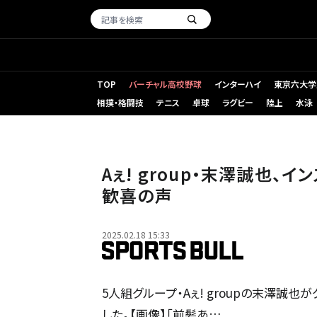
TOP
バーチャル高校野球
インターハイ
東京六大学
相撲・格闘技
テニス
卓球
ラグビー
陸上
水泳
Aぇ! group・末澤誠也
歓喜の声
2025.02.18 15:33
5人組グループ・Aぇ! groupの末澤誠
した。【画像】「前髪あ…