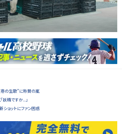
“圧巻の生歌”に称賛の嵐
妖精ですか...」
、最新ショットにファン困惑