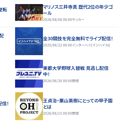
マリノス三井寺真 歴代2位の年少ゴ
逆転
ール
2026/08/08 06:00
サッカー
配
全30競技を完全無料でライブ配信！
2025/06/22 00:00
インターハイ(インハイ.tv)
東都大学野球入替戦 見逃し配信
中！
2026/06/30 00:00
野球
王貞治・栗山英樹にとっての甲子園
配信！
とは
2026/06/15 00:00
野球