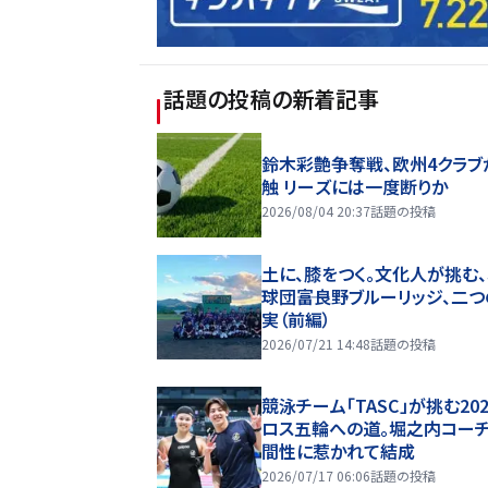
話題の投稿
の新着記事
鈴木彩艶争奪戦、欧州4クラブ
触 リーズには一度断りか
2026/08/04 20:37
話題の投稿
土に、膝をつく。文化人が挑む
球団――富良野ブルーリッジ、二
実（前編）
2026/07/21 14:48
話題の投稿
競泳チーム「TASC」が挑む20
ロス五輪への道。堀之内コー
間性に惹かれて結成
2026/07/17 06:06
話題の投稿