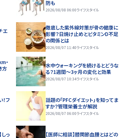
防も
2026/08/08 06:00
ライフスタイル
徹底した紫外線対策が骨の健康に
チエ
影響？日焼け止めとビタミンD不足
の関係とは
2026/08/07 11:40
ライフスタイル
m・
水中ウォーキングを続けるとどうな
き方
る？1週間～3ヶ月の変化と効果
2026/08/07 10:34
ライフスタイル
い！フ
話題の「PFCダイエット」を知ってま
すか？管理栄養士が解説
2026/08/07 06:00
ライフスタイル
】しっ
【医師に相談】膝関節血腫とはどの