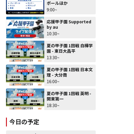
ボールほか
9:00~
応援甲子園 Supported
by au
10:30~
夏の甲子園 1回戦 白樺学
園 - 東日大昌平
13:30~
夏の甲子園 1回戦 日本文
理 - 大分商
16:00~
夏の甲子園 1回戦 英明 -
関東第一
18:30~
今日の予定