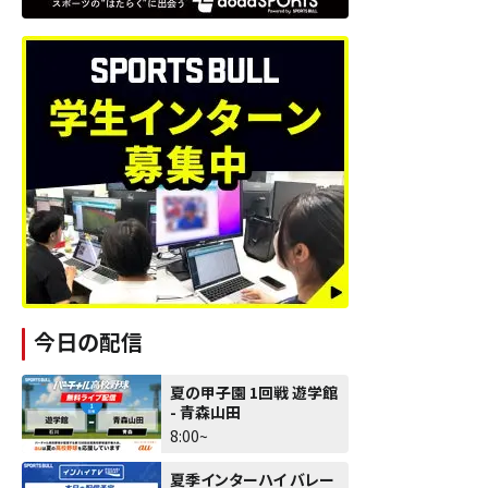
今日の配信
夏の甲子園 1回戦 遊学館
- 青森山田
8:00~
夏季インターハイ バレー