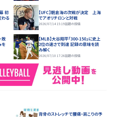
幕 初
【UFC】朝倉海の次戦が決定 上海
変わる
でアオリチロンと対戦
2026/07/14 15:19
話題の投稿
ー敗
【MLB】大谷翔平「300-150」に史上
みを
2位の速さで到達 記録の意味を読
み解く
2026/07/10 17:26
話題の投稿
背骨のストレッチで腰痛・肩こりの予