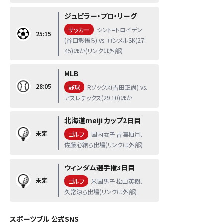
ジュピラー・プロ・リーグ
サッカー
シント=トロイデン
25:15
(谷口彰悟ら) vs. ロンメルSK(27:
45)ほか(リンクは外部)
MLB
28:05
野球
Rソックス(吉田正尚) vs.
アスレチックス(29:10)ほか
北海道meiji カップ2日目
未定
ゴルフ
国内女子 吉澤柚月、
佐藤心結ら出場(リンクは外部)
ウィンダム選手権3日目
未定
ゴルフ
米国男子 松山英樹、
久常涼ら出場(リンクは外部)
スポーツブル 公式SNS