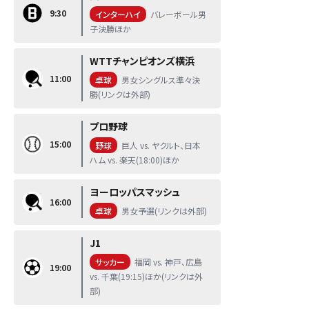
9:30
インターハイ
バレーボール男
子決勝ほか
WTTチャンピオンズ横浜
11:00
卓球
男女シングルス準々決
勝(リンクは外部)
プロ野球
15:00
野球
巨人 vs. ヤクルト、日本
ハム vs. 楽天(18:00)ほか
ヨーロッパスマッシュ
16:00
卓球
男女予選(リンクは外部)
J1
サッカー
福岡 vs. 神戸、広島
19:00
vs. 千葉(19:15)ほか(リンクは外
部)