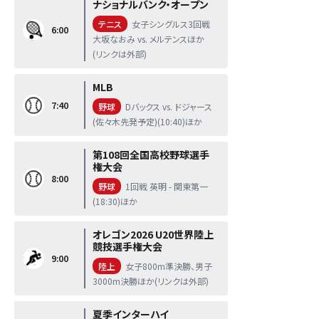
ナショナルバンク・オープン
テニス
女子シングルス3回戦
6:00
大坂なおみ vs. メルテンスほか
(リンクは外部)
MLB
7:40
野球
Dバックス vs. ドジャース
(佐々木先発予定)(10:40)ほか
第108回全国高校野球選手
権大会
8:00
野球
1回戦 英明 - 関東第一
(18:30)ほか
オレゴン2026 U20世界陸上
競技選手権大会
9:00
陸上
女子800m準決勝、男子
3000m決勝ほか(リンクは外部)
夏季インターハイ