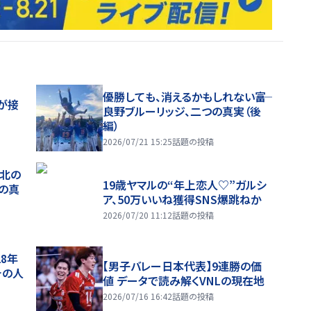
優勝しても、消えるかもしれない――富
が接
良野ブルーリッジ、二つの真実（後
編）
2026/07/21 15:25
話題の投稿
、北の
19歳ヤマルの“年上恋人♡”ガルシ
つの真
ア、50万いいね獲得SNS爆跳ねか
2026/07/20 11:12
話題の投稿
28年
【男子バレー日本代表】9連勝の価
チの人
値 データで読み解くVNLの現在地
2026/07/16 16:42
話題の投稿