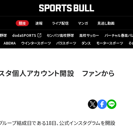
競技
速報
ライブ配信
マンガ
見逃し動画
野球
dodaSPORTS
センバツ高校野球
高校サッカー
バーチャル春高バ
（新しいタブで開く）
ABEMA
ウインタースポーツ
パラスポーツ
ダンス
モータースポーツ
そ
、インスタ個人アカウント開設 ファンから
也がグループ結成日である18日、公式インスタグラムを開設