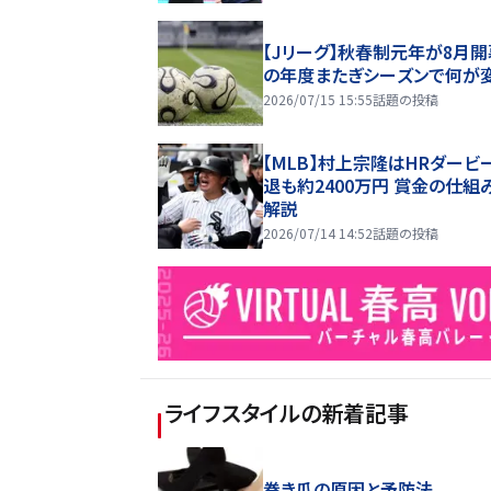
【Jリーグ】秋春制元年が8月開
の年度またぎシーズンで何が
2026/07/15 15:55
話題の投稿
【MLB】村上宗隆はHRダービ
退も約2400万円 賞金の仕組
解説
2026/07/14 14:52
話題の投稿
ライフスタイル
の新着記事
巻き爪の原因と予防法