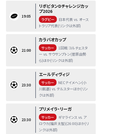
リポビタンDチャレンジカッ
プ2026
19:05
ラグビー
日本代表 vs. オース
トラリア代表(リンクは外部)
カラバオカップ
サッカー
1回戦 コルチェスタ
21:00
ー vs. サウサンプトン(菅原由勢
ら)ほか(リンクは外部)
エールディヴィジ
サッカー
NECナイメヘン(小
23:30
川航基) vs. テルスターほか(リン
クは外部)
プリメイラ・リーガ
サッカー
ギマラインス vs. ア
23:30
ロウカ(福井太智)(26:00)ほか(リ
ンクは外部)