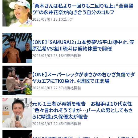
「桑木さんは私より一回りも二回りも上」“全英帰
り”の永井花奈が向き合う自分のゴルフ
2026/08/07 19:10
ゴルフ
【ONE】「SAMURAI2」山本歩夢VS平山諒中止、笠
原弘希VS塩川琉斗は契約体重で開催
2026/08/07 23:18
相撲格闘技
【ONE】スーパーレックがまさかの右ひざ負傷でダ
ヤカエフにTKO負け、４連敗で正念場
2026/08/07 22:57
相撲格闘技
元Ｋ-１王者が再婚を報告 お相手は１０代女性
「色々言われそうですが…」「一人の男としてもさ
らに精進」久保優太が報告
2026/08/07 22:45
相撲格闘技