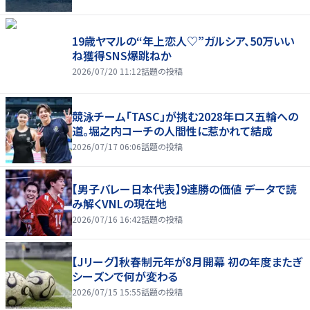
19歳ヤマルの“年上恋人♡”ガルシア、50万いい
ね獲得SNS爆跳ねか
2026/07/20 11:12
話題の投稿
競泳チーム「TASC」が挑む2028年ロス五輪への
道。堀之内コーチの人間性に惹かれて結成
2026/07/17 06:06
話題の投稿
【男子バレー日本代表】9連勝の価値 データで読
み解くVNLの現在地
2026/07/16 16:42
話題の投稿
【Jリーグ】秋春制元年が8月開幕 初の年度またぎ
シーズンで何が変わる
2026/07/15 15:55
話題の投稿