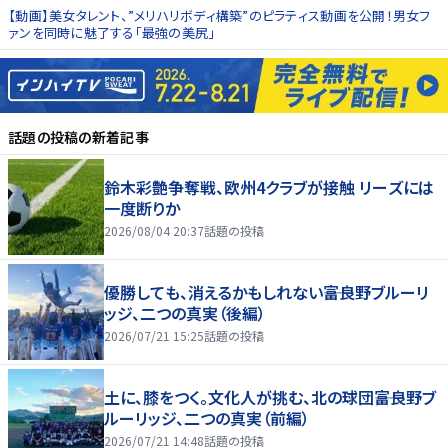
【動画】美女タレント、”メリハリボディ構築”のピラティス動画を公開！男女フ
ァンを同時に魅了する「最強の美尻」
話題の投稿
の新着記事
鈴木彩艶争奪戦、欧州4クラブが接触 リーズには
一度断りか
2026/08/04 20:37
話題の投稿
優勝しても、消えるかもしれない――富良野ブルーリ
ッジ、二つの真実（後編）
2026/07/21 15:25
話題の投稿
土に、膝をつく。文化人が挑む、北の球団――富良野ブ
ルーリッジ、二つの真実（前編）
2026/07/21 14:48
話題の投稿