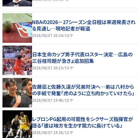
NBAの2026－27シーズン全日程は来週発表され
る見通し…現地記者が報道
2026/08/07 20:24
バスケ
日本生命カップ男子代表ロスター決定…広島の
三谷桂司朗が急きょ追加招集
2026/08/07 20:15
バスケ
佐藤凪と佐藤久遠が兄弟対決へ…弟は八村から
の手紙で発奮「虎のように立ち向かっていけたら」
2026/08/07 19:46
バスケ
レブロンPG起用の可能性をシクサーズ指揮官が
語る「彼は味方を生かす能力に長けている」
2026/08/07 19:38
バスケ