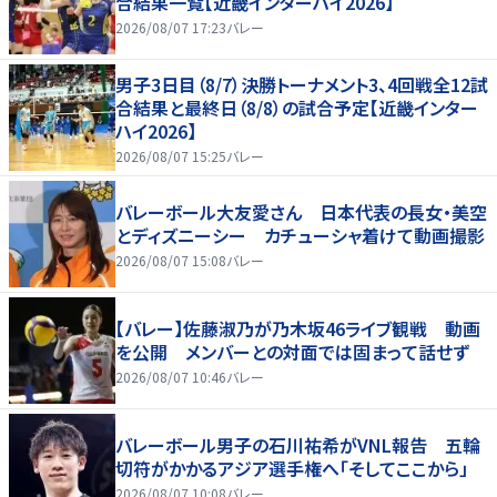
合結果一覧【近畿インターハイ2026】
2026/08/07 17:23
バレー
男子3日目（8/7）決勝トーナメント3、4回戦全12試
合結果と最終日（8/8）の試合予定【近畿インター
ハイ2026】
2026/08/07 15:25
バレー
バレーボール大友愛さん 日本代表の長女・美空
とディズニーシー カチューシャ着けて動画撮影
2026/08/07 15:08
バレー
【バレー】佐藤淑乃が乃木坂46ライブ観戦 動画
を公開 メンバーとの対面では固まって話せず
2026/08/07 10:46
バレー
バレーボール男子の石川祐希がVNL報告 五輪
切符がかかるアジア選手権へ「そしてここから」
2026/08/07 10:08
バレー