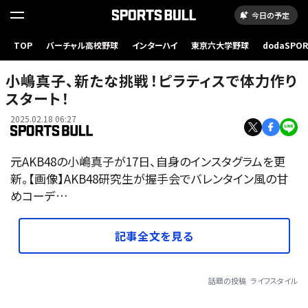
今日の予定
TOP
バーチャル高校野球
インターハイ
東京六大学野球
dodaSPO
（新しいタブ
小嶋真子、新たな挑戦！ピラティスで体力作り
スタート！
2025.02.18 06:27
元AKB48の小嶋真子が17日、自身のインスタグラムを更
新。【画像】AKB48研究生が握手会でバレンタイン風の甘
めコーデ…
記事全文を見る
話題の投稿
ライフスタイル