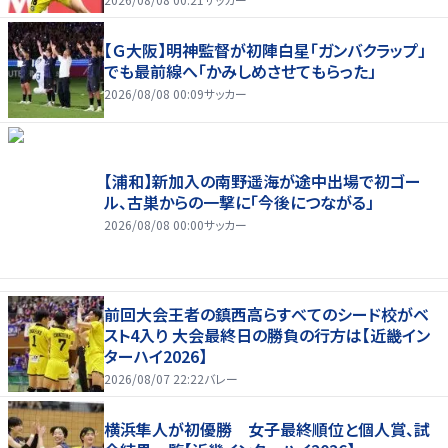
【Ｇ大阪】明神監督が初陣白星「ガンバクラップ」
でも最前線へ「かみしめさせてもらった」
2026/08/08 00:09
サッカー
【浦和】新加入の南野遥海が途中出場で初ゴー
ル、古巣からの一撃に「今後につながる」
2026/08/08 00:00
サッカー
前回大会王者の鎮西高らすべてのシード校がベ
スト4入り 大会最終日の勝負の行方は【近畿イン
ターハイ2026】
2026/08/07 22:22
バレー
横浜隼人が初優勝 女子最終順位と個人賞、試