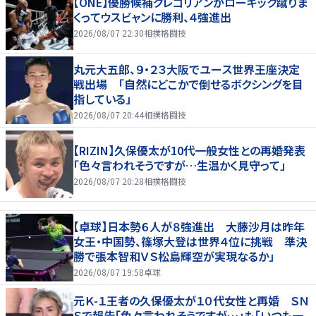
【ONE】優勝候補グレゴリアンがローキック蹴りま
くってウスビャンに勝利、４強進出
2026/08/07 22:30
相撲格闘技
丸元大五郎、９・２３大阪でユース世界王座決定
戦出場 「自然にどこかで倒せるボクシングを目
指している」
2026/08/07 20:44
相撲格闘技
【RIZIN】久保優太が10代一般女性との再婚発表
「色々言われそうですが…生温かく見守って」
2026/08/07 20:28
相撲格闘技
【卓球】日本勢６人が８強進出 大藤沙月は昨年
女王・中国勢、篠塚大登は世界４位に挑戦 準決
勝で張本智和ＶＳ松島輝空が実現なるか」
2026/08/07 19:58
卓球
元Ｋ-１王者の久保優太が１０代女性と再婚 ＳＮ
Ｓで報告「色々言われそうですが…」も「いつも一