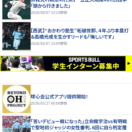
「頭から行きました」
2026/08/07 23:10
野球
【西武】“おかわり塾生”柘植世那、４年ぶり本塁打
＆高橋光成を生かすリードも「悔しいです」
2026/08/07 23:09
野球
球心会公式アプリ提供開始！
2026/05/27 00:00
野球
｢苦いデビュー戦になった｣立命館宇治vs有明戦
で聖地初ジャッジの女性審判、6回に自ら判定覆