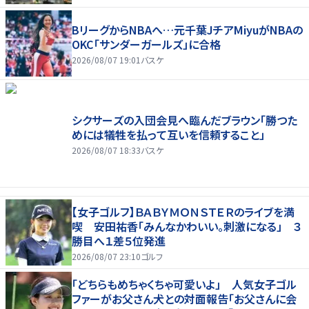
BリーグからNBAへ…元千葉JチアMiyuがNBAの
OKC「サンダーガールズ」に合格
2026/08/07 19:01
バスケ
シクサーズの入団会見へ臨んだブラウン「勝つた
めには犠牲を払って互いを信頼すること」
2026/08/07 18:33
バスケ
【女子ゴルフ】ＢＡＢＹＭＯＮＳＴＥＲのライブを満
喫 安田祐香「みんなかわいい。刺激になる」 ３
勝目へ１差５位発進
2026/08/07 23:10
ゴルフ
「どちらもめちゃくちゃ可愛いよ」 人気女子ゴル
ファーがお父さん犬との対面報告「お父さんに会