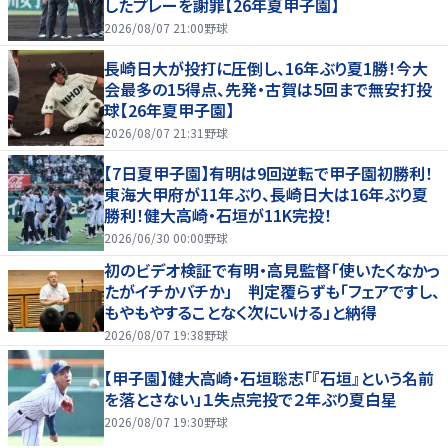
したプレーを謝罪【26年夏甲子園】
2026/08/07 21:00
野球
長崎日大が投打に圧倒し、16年ぶり夏1勝！今大
会最多の15得点、先発・古賀は5回まで無安打投
球【26年夏甲子園】
2026/08/07 21:31
野球
【7日夏甲子園】有明は9回逆転で甲子園初勝利！
東海大甲府が11年ぶり、長崎日大は16年ぶり夏
勝利！健大高崎・石垣が11K完投！
2026/06/30 00:00
野球
初のビデオ検証で有明・高見監督「使いたくなかっ
たがイチかバチか」 判定覆らずも「フェアですし、
もやもやすることなく次にいける」と納得
2026/08/07 19:38
野球
【甲子園】健大高崎・石垣聡志「『石垣』という名前
を落とさない」１失点完投で２年ぶり夏白星
2026/08/07 19:30
野球