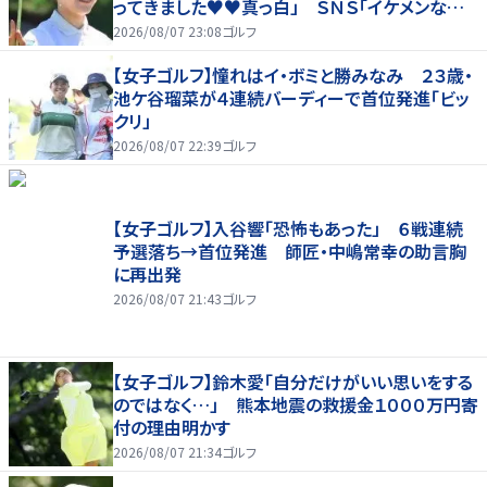
ってきました♥♥真っ白」 ＳＮＳ「イケメンなお
父さん」「白戸家入りするんですか？」
2026/08/07 23:08
ゴルフ
【女子ゴルフ】憧れはイ・ボミと勝みなみ ２３歳・
池ケ谷瑠菜が４連続バーディーで首位発進「ビッ
クリ」
2026/08/07 22:39
ゴルフ
【女子ゴルフ】入谷響「恐怖もあった」 ６戦連続
予選落ち→首位発進 師匠・中嶋常幸の助言胸
に再出発
2026/08/07 21:43
ゴルフ
【女子ゴルフ】鈴木愛「自分だけがいい思いをする
のではなく…」 熊本地震の救援金１０００万円寄
付の理由明かす
2026/08/07 21:34
ゴルフ