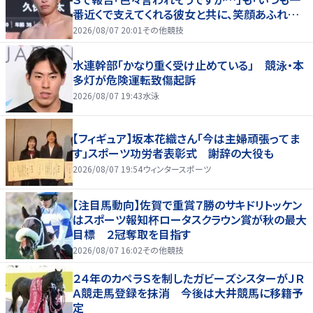
番近くで支えてくれる彼女と共に、笑顔あふれる
家庭を築いていきたい」
2026/08/07 20:01
その他競技
水連幹部「かなり重く受け止めている」 競泳・本
多灯が危険運転致傷起訴
2026/08/07 19:43
水泳
【フィギュア】坂本花織さん「今は主婦頑張ってま
す」スポーツ功労者表彰式 謝辞の大役も
2026/08/07 19:54
ウィンタースポーツ
【注目馬動向】佐賀で重賞７勝のサキドリトッケン
はスポーツ報知杯ロータスクラウン賞が秋の最大
目標 ２冠奪取を目指す
2026/08/07 16:02
その他競技
２４年のカペラＳを制したガビーズシスターがＪＲ
Ａ競走馬登録を抹消 今後は大井競馬に移籍予
定