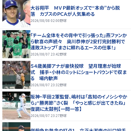
大谷翔平 ＭＶＰ最新オッズで“本命”から脱
落 カブスのＰＣＡが人気集める
2026/08/08 02:00
野球
「チーム全体をその背中で引っ張った」燕ファンか
ら歓喜の声続々 奥川恭伸が2安打完封勝利で
連敗ストップ「まさに頼れるエースの仕事！」
2026/08/07 23:42
野球
５４歳美脚アナが豪快投球 望月理恵が始球
式 捕手・小林のミットにショートバウンドで収ま
る 場内歓声
2026/08/07 23:32
野球
阪神・平田２軍監督、嶋村は「高知のイノシシやか
ら」“勝男節”さく裂 「やっと感じが出てきたね」
復調に太鼓判【一問一答】
2026/08/07 23:27
野球
併殺免れ執念の打点1 立正大淞南の川口投手