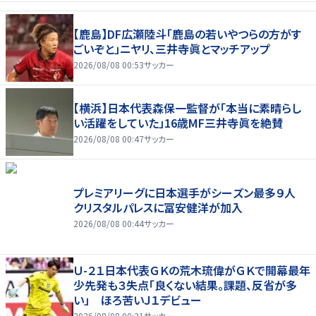
【鹿島】DF広瀬陸斗「鹿島の若いやつらの方がす
ごいぞと」ニヤリ、三井寺眞とマッチアップ
2026/08/08 00:53
サッカー
【横浜】日本代表森保一監督が「本当に素晴らし
い活躍をしていた」16歳MF三井寺眞を絶賛
2026/08/08 00:47
サッカー
プレミアリーグに日本選手がシーズン最多９人
クリスタルパレスに冨安健洋が加入
2026/08/08 00:44
サッカー
Ｕ-２１日本代表ＧＫの荒木琉偉がＧＫで開幕最年
少先発も３失点「良くない結果。課題、反省が多
い」 ほろ苦いＪ１デビュー
2026/08/08 00:21
サッカー