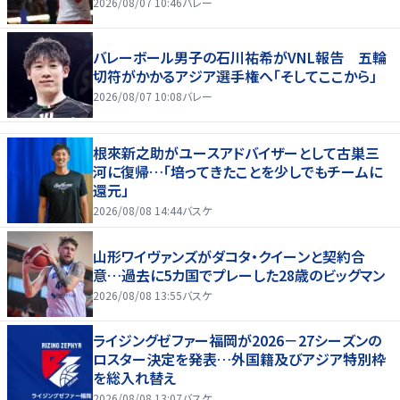
2026/08/07 10:46
バレー
バレーボール男子の石川祐希がVNL報告 五輪
切符がかかるアジア選手権へ「そしてここから」
2026/08/07 10:08
バレー
根來新之助がユースアドバイザーとして古巣三
河に復帰…「培ってきたことを少しでもチームに
還元」
2026/08/08 14:44
バスケ
山形ワイヴァンズがダコタ・クイーンと契約合
意…過去に5カ国でプレーした28歳のビッグマン
2026/08/08 13:55
バスケ
ライジングゼファー福岡が2026－27シーズンの
ロスター決定を発表…外国籍及びアジア特別枠
を総入れ替え
2026/08/08 13:07
バスケ