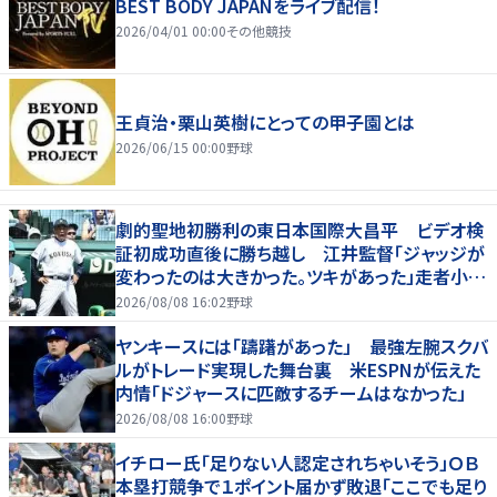
BEST BODY JAPANをライブ配信！
2026/04/01 00:00
その他競技
王貞治・栗山英樹にとっての甲子園とは
2026/06/15 00:00
野球
劇的聖地初勝利の東日本国際大昌平 ビデオ検
証初成功直後に勝ち越し 江井監督「ジャッジが
変わったのは大きかった。ツキがあった」走者小内
は「自信があってセーフになってくれと」
2026/08/08 16:02
野球
ヤンキースには「躊躇があった」 最強左腕スクバ
ルがトレード実現した舞台裏 米ESPNが伝えた
内情「ドジャースに匹敵するチームはなかった」
2026/08/08 16:00
野球
イチロー氏「足りない人認定されちゃいそう」ＯＢ
本塁打競争で１ポイント届かず敗退「ここでも足り