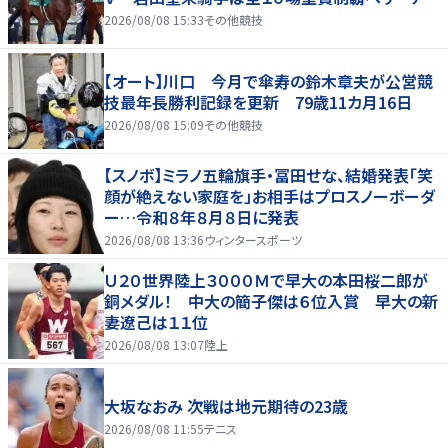
2026/08/08 15:33
その他競技
【オート】川口 今月で傘寿の鈴木章夫が公営競
技最年長勝利記録を更新 79歳11カ月16日
2026/08/08 15:09
その他競技
【スノボ】ミラノ五輪旗手・冨田せな、結婚発表「笑
顔が絶えない家庭を」お相手はプロスノーボーダ
ー…令和８年８月８日に発表
2026/08/08 13:36
ウィンタースポーツ
Ｕ２０世界陸上３０００Ｍで早大の本田桜二郎が
銅メダル！ 中大の簡子傑は６位入賞 早大の新
妻遼己は１１位
2026/08/08 13:07
陸上
大坂なおみ 次戦は地元期待の23歳
2026/08/08 11:55
テニス