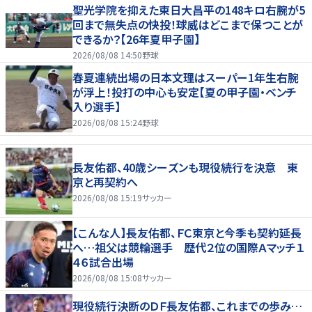
聖光学院を抑えた東日大昌平の148キロ右腕が5
回まで無失点の快投！球威はどこまで保つことが
できるか？【26年夏甲子園】
2026/08/08 14:50
野球
春夏連続出場の日本文理はスーパー1年生右腕
が浮上！投打の中心も安定【夏の甲子園・ベンチ
入り選手】
2026/08/08 15:24
野球
長友佑都、40歳シーズンも現役続行を決意 東
京と再契約へ
2026/08/08 15:19
サッカー
【こんな人】長友佑都、ＦＣ東京と今季も契約延長
へ…祖父は競輪選手 歴代２位の国際Ａマッチ１
４６試合出場
2026/08/08 15:08
サッカー
現役続行決断のＤＦ長友佑都、これまでの歩み…