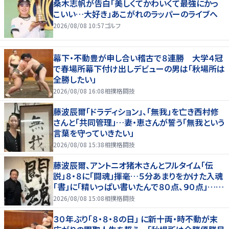
桑木志帆が告白「美しくてかわいくて最強にかっ
こいい…大好き」あこがれのラッパーのライブへ
2026/08/08 10:57
ゴルフ
幕下・不動豊が申し合い稽古で８連勝 大学４冠
で春場所幕下付け出しデビューの男は「秋場所は
全勝したい」
2026/08/08 16:08
相撲格闘技
藤波辰爾「ドラディション」、「無我」を亡き西村修
さんと「共同管理」…妻・恵さんが誓う「無我という
言葉を守っていきたい」
2026/08/08 15:38
相撲格闘技
藤波辰爾、アントニオ猪木さんとフルタイム「伝
説」８・８に「闘魂」揮毫…５分あまりをかけた入魂
「書」に「精いっぱい書いたんで８０点、９０点」…
「人間・藤波辰爾展」開催
2026/08/08 15:08
相撲格闘技
３０年ぶり「８・８・８の日」 に新十両・時不動が末