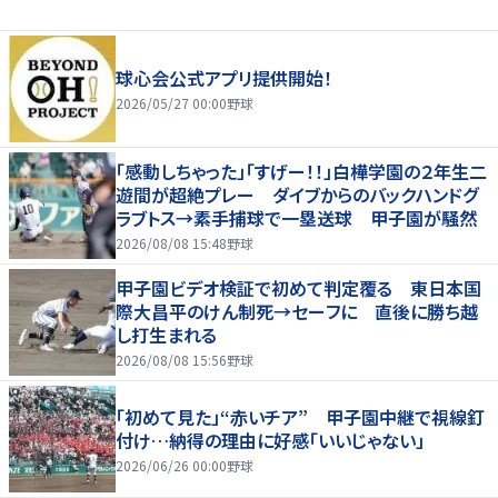
球心会公式アプリ提供開始！
2026/05/27 00:00
野球
「感動しちゃった」「すげー！！」白樺学園の２年生二
遊間が超絶プレー ダイブからのバックハンドグ
ラブトス→素手捕球で一塁送球 甲子園が騒然
2026/08/08 15:48
野球
甲子園ビデオ検証で初めて判定覆る 東日本国
際大昌平のけん制死→セーフに 直後に勝ち越
し打生まれる
2026/08/08 15:56
野球
「初めて見た」“赤いチア” 甲子園中継で視線釘
付け…納得の理由に好感「いいじゃない」
2026/06/26 00:00
野球