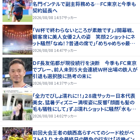
名門インテルで副主将務める…ＦＣ東京と今季も
契約延長へ
2026/08/08 14:57
サッカー
「Ｗ杯で終わらないところが素敵です」Ｊ開幕戦、
観客席に美人女優２人の姿 笑顔２ショットにネ
ット騒然「なぬ！？普通の席で」「めちゃめちゃ最上
級に可愛すぎ」
2026/08/08 14:47
サッカー
ＤＦ長友佑都が現役続行を決断 今季もＦＣ東京
でプレー、前人未到５大会連続Ｗ杯出場の鉄人が
引退も選択肢に熟考の末に
2026/08/08 14:37
サッカー
「全力でびしょ濡れに！！」２８歳サッカー日本代表
美女、猛暑ディズニー満喫姿に反響「顔面も髪の
毛も犠牲にして」ずぶ濡れショットに騒然「水も滴
る」「女優さんかと」
2026/08/08 14:02
サッカー
前回大会王者の鎮西高らすべてのシード校がベ
スト4入り 大会最終日の勝負の行方は【近畿イン