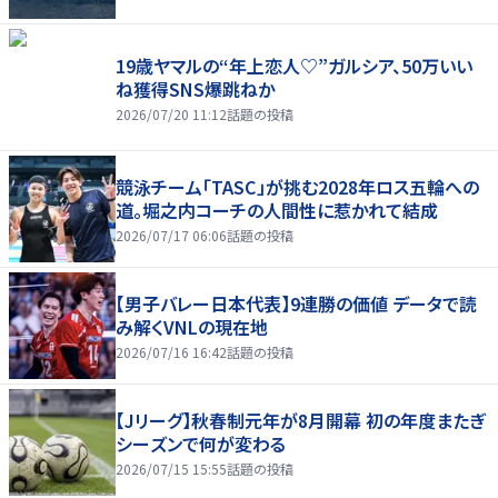
19歳ヤマルの“年上恋人♡”ガルシア、50万いい
ね獲得SNS爆跳ねか
2026/07/20 11:12
話題の投稿
競泳チーム「TASC」が挑む2028年ロス五輪への
道。堀之内コーチの人間性に惹かれて結成
2026/07/17 06:06
話題の投稿
【男子バレー日本代表】9連勝の価値 データで読
み解くVNLの現在地
2026/07/16 16:42
話題の投稿
【Jリーグ】秋春制元年が8月開幕 初の年度またぎ
シーズンで何が変わる
2026/07/15 15:55
話題の投稿