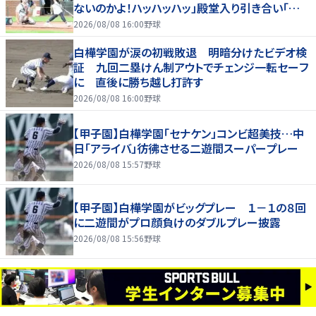
ないのかよ！ハッハッハッ」殿堂入り引き合い「誰か
に分析してもらわないと」
2026/08/08 16:00
野球
白樺学園が涙の初戦敗退 明暗分けたビデオ検
証 九回二塁けん制アウトでチェンジ一転セーフ
に 直後に勝ち越し打許す
2026/08/08 16:00
野球
【甲子園】白樺学園「セナケン」コンビ超美技…中
日「アライバ」彷彿させる二遊間スーパープレー
2026/08/08 15:57
野球
【甲子園】白樺学園がビッグプレー １－１の８回
に二遊間がプロ顔負けのダブルプレー披露
2026/08/08 15:56
野球