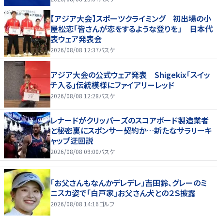
【アジア大会】スポーツクライミング 初出場の小
屋松恋「皆さんが恋をするような登りを」 日本代
表ウェア発表会
2026/08/08 12:37
バスケ
アジア大会の公式ウェア発表 Shigekix「スイッ
チ入る」伝統模様にファイアリーレッド
2026/08/08 12:28
バスケ
レナードがクリッパーズのスコアボード製造業者
と秘密裏にスポンサー契約か‬…新たなサラリーキ
ャップ迂回説
2026/08/08 09:00
バスケ
「お父さんもなんかデレデレ」吉田鈴、グレーのミ
ニスカ姿で「白戸家」お父さん犬との２Ｓ披露
2026/08/08 14:16
ゴルフ