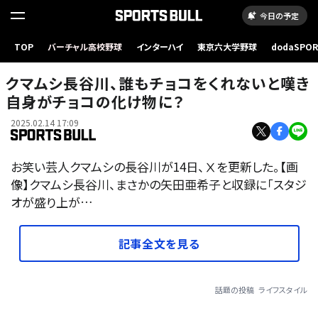
今日の予定
TOP
バーチャル高校野球
インターハイ
東京六大学野球
dodaSPO
（新しいタブ
クマムシ長谷川、誰もチョコをくれないと嘆き
自身がチョコの化け物に？
2025.02.14 17:09
お笑い芸人クマムシの長谷川が14日、Ⅹを更新した。【画
像】クマムシ長谷川、まさかの矢田亜希子と収録に「スタジ
オが盛り上が…
記事全文を見る
話題の投稿
ライフスタイル