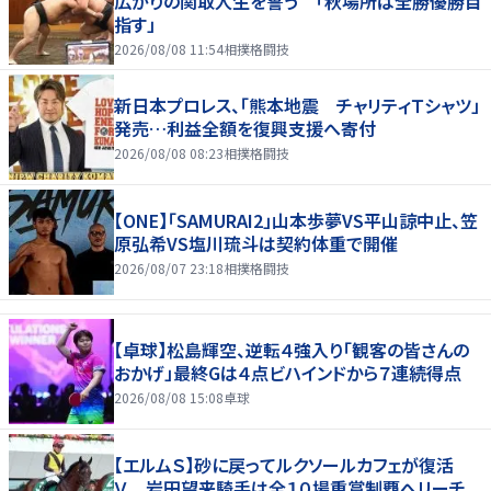
広がりの関取人生を誓う 「秋場所は全勝優勝目
指す」
2026/08/08 11:54
相撲格闘技
新日本プロレス、「熊本地震 チャリティＴシャツ」
発売…利益全額を復興支援へ寄付
2026/08/08 08:23
相撲格闘技
【ONE】「SAMURAI2」山本歩夢VS平山諒中止、笠
原弘希VS塩川琉斗は契約体重で開催
2026/08/07 23:18
相撲格闘技
【卓球】松島輝空、逆転４強入り「観客の皆さんの
おかげ」最終Gは４点ビハインドから７連続得点
2026/08/08 15:08
卓球
【エルムＳ】砂に戻ってルクソールカフェが復活
Ｖ 岩田望来騎手は全１０場重賞制覇へリーチ