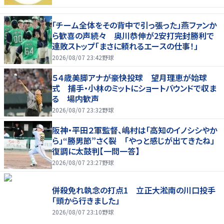
「チーム全体をその背中で引っ張った」燕ファンか
ら歓喜の声続々 奥川恭伸が2安打完封勝利で
連敗ストップ「まさに頼れるエースの仕事！」
2026/08/07 23:42
野球
５４歳美脚アナが豪快投球 望月理恵が始球
式 捕手・小林のミットにショートバウンドで収ま
る 場内歓声
2026/08/07 23:32
野球
阪神・平田２軍監督、嶋村は「高知のイノシシやか
ら」“勝男節”さく裂 「やっと感じが出てきたね」
復調に太鼓判【一問一答】
2026/08/07 23:27
野球
併殺免れ執念の打点1 立正大淞南の川口投手
「頭から行きました」
2026/08/07 23:10
野球