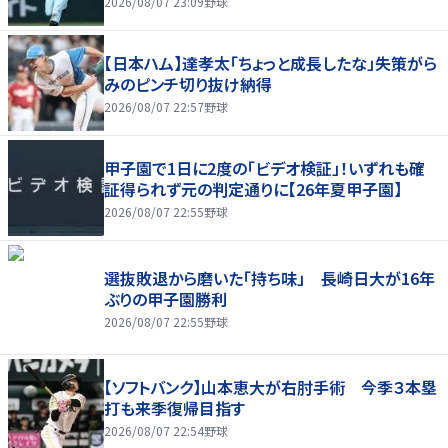
2026/08/07 23:09
野球
【日本ハム】達孝太「ちょっと成長したな」失策がら
みのピンチ切り抜け納得
2026/08/07 22:57
野球
甲子園で1日に2度の「ビデオ検証」！いずれも確
証得られず元の判定通りに【26年夏甲子園】
2026/08/07 22:55
野球
選抜敗退から磨いた「持ち味」 長崎日大が16年
ぶりの甲子園勝利
2026/08/07 22:55
野球
【ソフトバンク】山本恵大が右肘手術 今季３本塁
打も来季復帰目指す
2026/08/07 22:54
野球