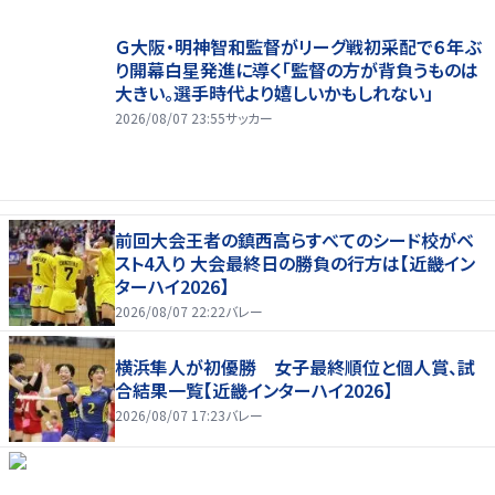
Ｇ大阪・明神智和監督がリーグ戦初采配で６年ぶ
り開幕白星発進に導く「監督の方が背負うものは
大きい。選手時代より嬉しいかもしれない」
2026/08/07 23:55
サッカー
前回大会王者の鎮西高らすべてのシード校がベ
スト4入り 大会最終日の勝負の行方は【近畿イン
ターハイ2026】
2026/08/07 22:22
バレー
横浜隼人が初優勝 女子最終順位と個人賞、試
合結果一覧【近畿インターハイ2026】
2026/08/07 17:23
バレー