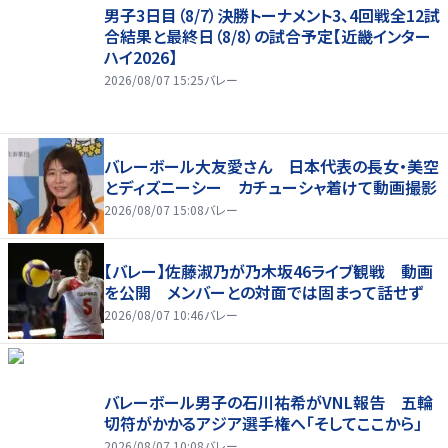
男子3日目（8/7）決勝トーナメント3、4回戦全12試
合結果と最終日（8/8）の試合予定【近畿インター
ハイ2026】
2026/08/07 15:25
バレー
バレーボール大友愛さん 日本代表の長女・美空
とディズニーシー カチューシャ着けて動画撮影
2026/08/07 15:08
バレー
【バレー】佐藤淑乃が乃木坂46ライブ観戦 動画
を公開 メンバーとの対面では固まって話せず
2026/08/07 10:46
バレー
バレーボール男子の石川祐希がVNL報告 五輪
切符がかかるアジア選手権へ「そしてここから」
2026/08/07 10:08
バレー