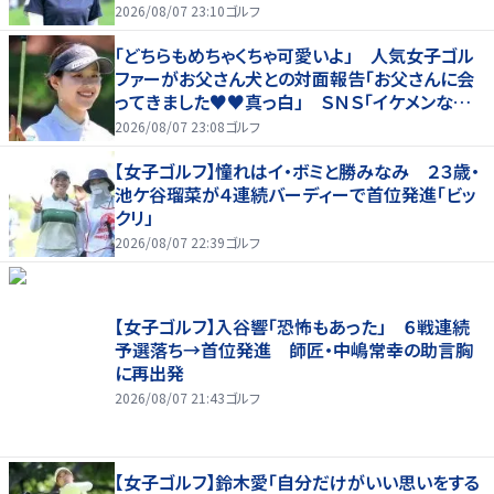
2026/08/07 23:10
ゴルフ
「どちらもめちゃくちゃ可愛いよ」 人気女子ゴル
ファーがお父さん犬との対面報告「お父さんに会
ってきました♥♥真っ白」 ＳＮＳ「イケメンなお
父さん」「白戸家入りするんですか？」
2026/08/07 23:08
ゴルフ
【女子ゴルフ】憧れはイ・ボミと勝みなみ ２３歳・
池ケ谷瑠菜が４連続バーディーで首位発進「ビッ
クリ」
2026/08/07 22:39
ゴルフ
【女子ゴルフ】入谷響「恐怖もあった」 ６戦連続
予選落ち→首位発進 師匠・中嶋常幸の助言胸
に再出発
2026/08/07 21:43
ゴルフ
【女子ゴルフ】鈴木愛「自分だけがいい思いをする