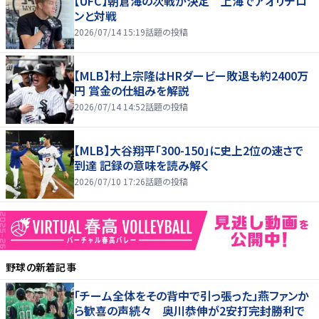
【UFC】朝倉海の次戦が決定 上海でアオリチロ
ンと対戦
2026/07/14 15:19
話題の投稿
【MLB】村上宗隆はHRダービー敗退も約2400万
円 賞金の仕組みを解説
2026/07/14 14:52
話題の投稿
【MLB】大谷翔平「300-150」に史上2位の速さで
到達 記録の意味を読み解く
2026/07/10 17:26
話題の投稿
野球
の新着記事
「チーム全体をその背中で引っ張った」燕ファンか
ら歓喜の声続々 奥川恭伸が2安打完封勝利で