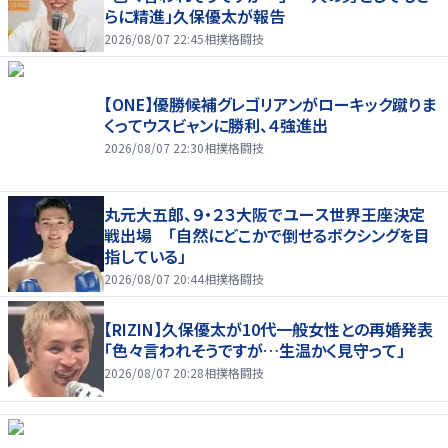
らに精進」久保優太が報告
2026/08/07 22:45
相撲格闘技
【ONE】優勝候補グレゴリアンがローキック蹴りま
くってウスビャンに勝利、４強進出
2026/08/07 22:30
相撲格闘技
丸元大五郎、９・２３大阪でユース世界王座決定
戦出場 「自然にどこかで倒せるボクシングを目
指している」
2026/08/07 20:44
相撲格闘技
【RIZIN】久保優太が10代一般女性との再婚発表
「色々言われそうですが…生温かく見守って」
2026/08/07 20:28
相撲格闘技