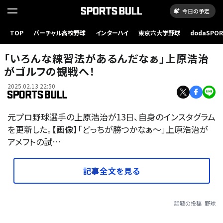
今日の予定
TOP
バーチャル高校野球
インターハイ
東京六大学野球
dodaSPO
（新しいタブ
「いろんな練習法があるんだなぁ」上原浩治
がゴルフの観戦へ！
2025.02.13 22:50
元プロ野球選手の上原浩治が13日、自身のインスタグラム
を更新した。【画像】「どっちが勝つかなぁ〜」上原浩治が
アメフトの試…
記事全文を見る
話題の投稿
野球