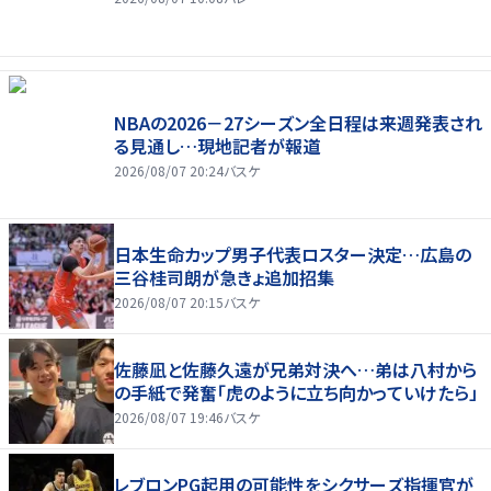
NBAの2026－27シーズン全日程は来週発表され
る見通し…現地記者が報道
2026/08/07 20:24
バスケ
日本生命カップ男子代表ロスター決定…広島の
三谷桂司朗が急きょ追加招集
2026/08/07 20:15
バスケ
佐藤凪と佐藤久遠が兄弟対決へ…弟は八村から
の手紙で発奮「虎のように立ち向かっていけたら」
2026/08/07 19:46
バスケ
レブロンPG起用の可能性をシクサーズ指揮官が