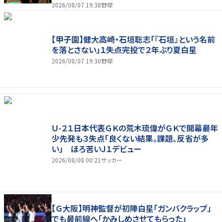
2026/08/07 19:38
野球
【甲子園】健大高崎・石垣聡志「『石垣』という名前
を落とさない」１失点完投で２年ぶり夏白星
2026/08/07 19:30
野球
Ｕ-２１日本代表ＧＫの荒木琉偉がＧＫで開幕最年
少先発も３失点「良くない結果。課題、反省が多
い」 ほろ苦いＪ１デビュー
2026/08/08 00:21
サッカー
【Ｇ大阪】明神監督が初陣白星「ガンバクラップ」
でも最前線へ「かみしめさせてもらった」