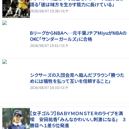
語る「彼は味方を生かす能力に長けている」
2026/08/07 19:38
バスケ
BリーグからNBAへ…元千葉JチアMiyuがNBAの
OKC「サンダーガールズ」に合格
2026/08/07 19:01
バスケ
シクサーズの入団会見へ臨んだブラウン「勝つた
めには犠牲を払って互いを信頼すること」
2026/08/07 18:33
バスケ
【女子ゴルフ】ＢＡＢＹＭＯＮＳＴＥＲのライブを満
喫 安田祐香「みんなかわいい。刺激になる」 ３
勝目へ１差５位発進