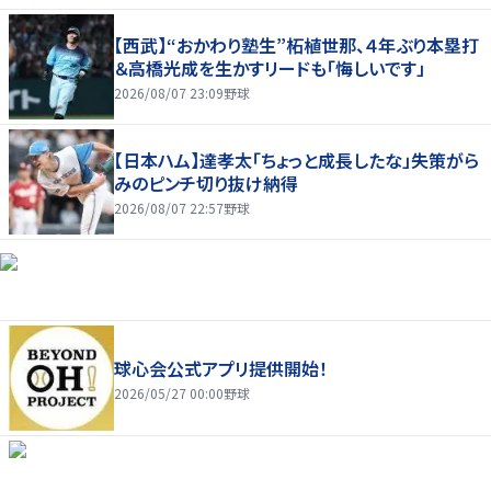
【西武】“おかわり塾生”柘植世那、４年ぶり本塁打
＆高橋光成を生かすリードも「悔しいです」
2026/08/07 23:09
野球
【日本ハム】達孝太「ちょっと成長したな」失策がら
みのピンチ切り抜け納得
2026/08/07 22:57
野球
球心会公式アプリ提供開始！
2026/05/27 00:00
野球