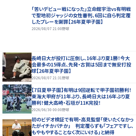
｢苦いデビュー戦になった｣立命館宇治vs有明戦
で聖地初ジャッジの女性審判、6回に自ら判定覆
したプレーを謝罪【26年夏甲子園】
2026/08/07 21:00
野球
長崎日大が投打に圧倒し、16年ぶり夏1勝！今大
会最多の15得点、先発・古賀は5回まで無安打投
球【26年夏甲子園】
2026/08/07 21:31
野球
【7日夏甲子園】有明は9回逆転で甲子園初勝利！
東海大甲府が11年ぶり、長崎日大は16年ぶり夏
勝利！健大高崎・石垣が11K完投！
2026/06/30 00:00
野球
初のビデオ検証で有明・高見監督「使いたくなかっ
たがイチかバチか」 判定覆らずも「フェアですし、
もやもやすることなく次にいける」と納得