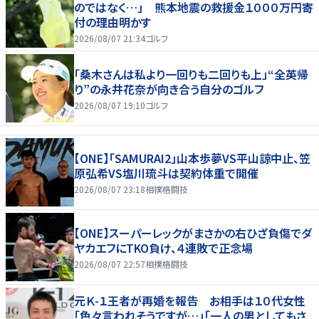
のではなく…」 熊本地震の救援金１０００万円寄
付の理由明かす
2026/08/07 21:34
ゴルフ
「桑木さんは私より一回りも二回りも上」“全英帰
り”の永井花奈が向き合う自分のゴルフ
2026/08/07 19:10
ゴルフ
【ONE】「SAMURAI2」山本歩夢VS平山諒中止、笠
原弘希VS塩川琉斗は契約体重で開催
2026/08/07 23:18
相撲格闘技
【ONE】スーパーレックがまさかの右ひざ負傷でダ
ヤカエフにTKO負け、４連敗で正念場
2026/08/07 22:57
相撲格闘技
元Ｋ-１王者が再婚を報告 お相手は１０代女性
「色々言われそうですが…」「一人の男としてもさ