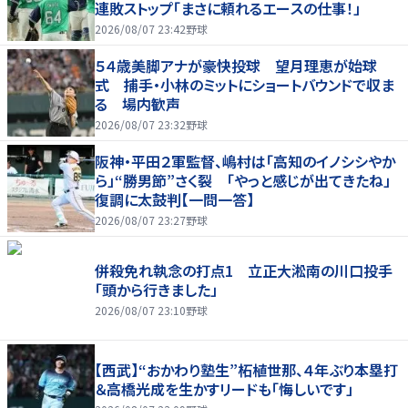
連敗ストップ「まさに頼れるエースの仕事！」
2026/08/07 23:42
野球
５４歳美脚アナが豪快投球 望月理恵が始球
式 捕手・小林のミットにショートバウンドで収ま
る 場内歓声
2026/08/07 23:32
野球
阪神・平田２軍監督、嶋村は「高知のイノシシやか
ら」“勝男節”さく裂 「やっと感じが出てきたね」
復調に太鼓判【一問一答】
2026/08/07 23:27
野球
併殺免れ執念の打点1 立正大淞南の川口投手
「頭から行きました」
2026/08/07 23:10
野球
【西武】“おかわり塾生”柘植世那、４年ぶり本塁打
＆高橋光成を生かすリードも「悔しいです」