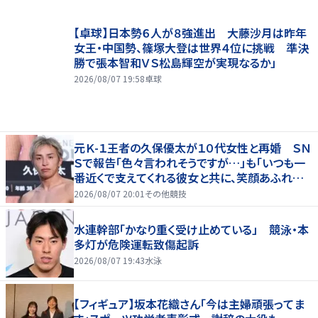
【卓球】日本勢６人が８強進出 大藤沙月は昨年
女王・中国勢、篠塚大登は世界４位に挑戦 準決
勝で張本智和ＶＳ松島輝空が実現なるか」
2026/08/07 19:58
卓球
元Ｋ-１王者の久保優太が１０代女性と再婚 ＳＮ
Ｓで報告「色々言われそうですが…」も「いつも一
番近くで支えてくれる彼女と共に、笑顔あふれる
家庭を築いていきたい」
2026/08/07 20:01
その他競技
水連幹部「かなり重く受け止めている」 競泳・本
多灯が危険運転致傷起訴
2026/08/07 19:43
水泳
【フィギュア】坂本花織さん「今は主婦頑張ってま