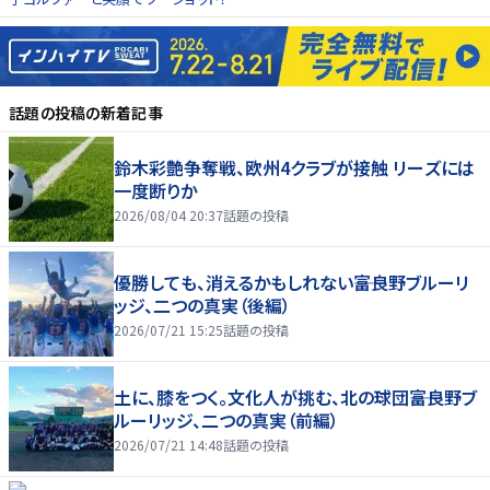
話題の投稿
の新着記事
鈴木彩艶争奪戦、欧州4クラブが接触 リーズには
一度断りか
2026/08/04 20:37
話題の投稿
優勝しても、消えるかもしれない――富良野ブルーリ
ッジ、二つの真実（後編）
2026/07/21 15:25
話題の投稿
土に、膝をつく。文化人が挑む、北の球団――富良野ブ
ルーリッジ、二つの真実（前編）
2026/07/21 14:48
話題の投稿