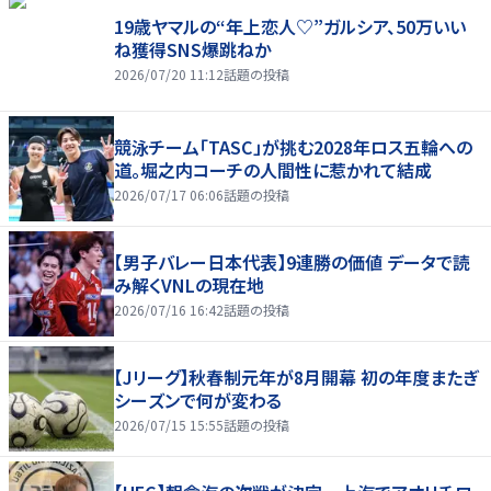
19歳ヤマルの“年上恋人♡”ガルシア、50万いい
ね獲得SNS爆跳ねか
2026/07/20 11:12
話題の投稿
競泳チーム「TASC」が挑む2028年ロス五輪への
道。堀之内コーチの人間性に惹かれて結成
2026/07/17 06:06
話題の投稿
【男子バレー日本代表】9連勝の価値 データで読
み解くVNLの現在地
2026/07/16 16:42
話題の投稿
【Jリーグ】秋春制元年が8月開幕 初の年度またぎ
シーズンで何が変わる
2026/07/15 15:55
話題の投稿