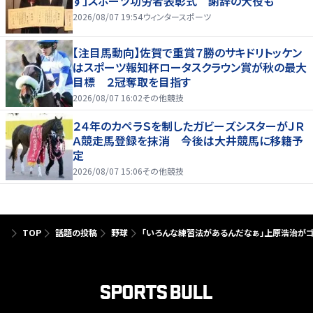
す」スポーツ功労者表彰式 謝辞の大役も
2026/08/07 19:54
ウィンタースポーツ
【注目馬動向】佐賀で重賞７勝のサキドリトッケン
はスポーツ報知杯ロータスクラウン賞が秋の最大
目標 ２冠奪取を目指す
2026/08/07 16:02
その他競技
２４年のカペラＳを制したガビーズシスターがＪＲ
Ａ競走馬登録を抹消 今後は大井競馬に移籍予
定
2026/08/07 15:06
その他競技
TOP
話題の投稿
野球
「いろんな練習法があるんだなぁ」上原浩治が