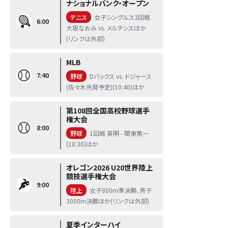
ナショナルバンク・オープン
テニス
女子シングルス3回戦
6:00
大坂なおみ vs. メルテンスほか
(リンクは外部)
MLB
7:40
野球
Dバックス vs. ドジャース
(佐々木先発予定)(10:40)ほか
第108回全国高校野球選手
権大会
8:00
野球
1回戦 英明 - 関東第一
(18:30)ほか
オレゴン2026 U20世界陸上
競技選手権大会
9:00
陸上
女子800m準決勝、男子
3000m決勝ほか(リンクは外部)
夏季インターハイ