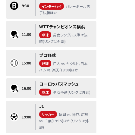
9:30
インターハイ
バレーボール男
子決勝ほか
WTTチャンピオンズ横浜
11:00
卓球
男女シングルス準々決
勝(リンクは外部)
プロ野球
15:00
野球
巨人 vs. ヤクルト、日本
ハム vs. 楽天(18:00)ほか
ヨーロッパスマッシュ
16:00
卓球
男女予選(リンクは外部)
J1
サッカー
福岡 vs. 神戸、広島
19:00
vs. 千葉(19:15)ほか(リンクは外
部)