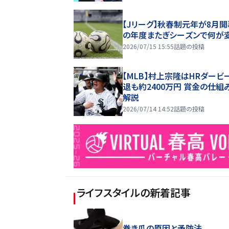
【Jリーグ】秋春制元年が8月開
の年度またぎシーズンで何が
2026/07/15 15:55
話題の投稿
【MLB】村上宗隆はHRダービ
退も約2400万円 賞金の仕組
解説
2026/07/14 14:52
話題の投稿
ライフスタイル
の新着記事
巻き爪の原因と予防法