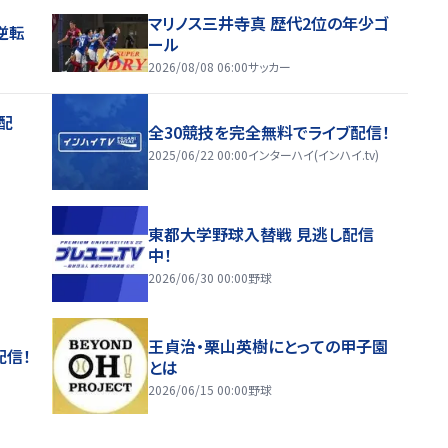
マリノス三井寺真 歴代2位の年少ゴ
逆転
ール
2026/08/08 06:00
サッカー
配
全30競技を完全無料でライブ配信！
2025/06/22 00:00
インターハイ(インハイ.tv)
東都大学野球入替戦 見逃し配信
中！
2026/06/30 00:00
野球
王貞治・栗山英樹にとっての甲子園
配信！
とは
2026/06/15 00:00
野球