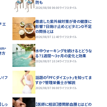
防も
2026/08/08 06:00
ライフスタイル
徹底した紫外線対策が骨の健康に
チエ
影響？日焼け止めとビタミンD不足
の関係とは
2026/08/07 11:40
ライフスタイル
m・
水中ウォーキングを続けるとどうな
き方
る？1週間～3ヶ月の変化と効果
2026/08/07 10:34
ライフスタイル
い！フ
話題の「PFCダイエット」を知ってま
すか？管理栄養士が解説
2026/08/07 06:00
ライフスタイル
】しっ
【医師に相談】膝関節血腫とはどの