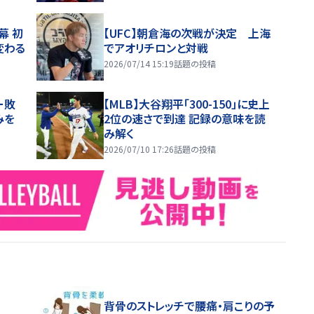
幕 初
【UFC】朝倉海の次戦が決定 上海
変わる
でアオリチロンと対戦
2026/07/14 15:19
話題の投稿
ー敗
【MLB】大谷翔平「300-150」に史上
みを
2位の速さで到達 記録の意味を読
み解く
2026/07/10 17:26
話題の投稿
背骨のストレッチで腰痛・肩こりの予