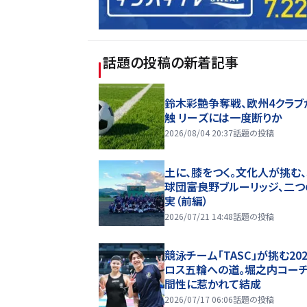
話題の投稿
の新着記事
鈴木彩艶争奪戦、欧州4クラブ
触 リーズには一度断りか
2026/08/04 20:37
話題の投稿
土に、膝をつく。文化人が挑む
球団――富良野ブルーリッジ、二
実（前編）
2026/07/21 14:48
話題の投稿
競泳チーム「TASC」が挑む20
ロス五輪への道。堀之内コー
間性に惹かれて結成
2026/07/17 06:06
話題の投稿