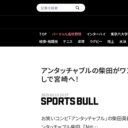
TOP
バーチャル高校野球
インターハイ
東京六大学
相撲・格闘技
テニス
卓球
ラグビー
陸上
水泳
アンタッチャブルの柴田が
しで宮崎へ！
2025.02.13 22:37
お笑いコンビ「アンタッチャブル」の柴田英
ンタッチャブル柴田、『NH…