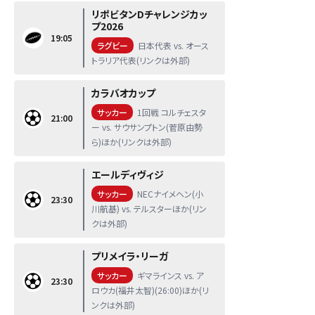
リポビタンDチャレンジカッ
プ2026
19:05
ラグビー
日本代表 vs. オース
トラリア代表(リンクは外部)
カラバオカップ
サッカー
1回戦 コルチェスタ
21:00
ー vs. サウサンプトン(菅原由勢
ら)ほか(リンクは外部)
エールディヴィジ
サッカー
NECナイメヘン(小
23:30
川航基) vs. テルスターほか(リン
クは外部)
プリメイラ・リーガ
サッカー
ギマラインス vs. ア
23:30
ロウカ(福井太智)(26:00)ほか(リ
ンクは外部)