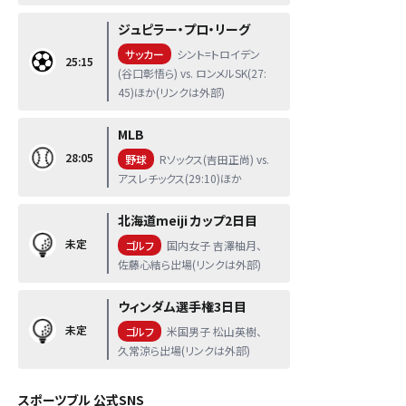
ジュピラー・プロ・リーグ
サッカー
シント=トロイデン
25:15
(谷口彰悟ら) vs. ロンメルSK(27:
45)ほか(リンクは外部)
MLB
28:05
野球
Rソックス(吉田正尚) vs.
アスレチックス(29:10)ほか
北海道meiji カップ2日目
未定
ゴルフ
国内女子 吉澤柚月、
佐藤心結ら出場(リンクは外部)
ウィンダム選手権3日目
未定
ゴルフ
米国男子 松山英樹、
久常涼ら出場(リンクは外部)
スポーツブル 公式SNS