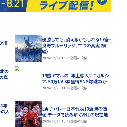
優勝しても、消えるかもしれない――富
が接
良野ブルーリッジ、二つの真実（後
編）
2026/07/21 15:25
話題の投稿
、北の
19歳ヤマルの“年上恋人♡”ガルシ
つの真
ア、50万いいね獲得SNS爆跳ねか
2026/07/20 11:12
話題の投稿
28年
【男子バレー日本代表】9連勝の価
チの人
値 データで読み解くVNLの現在地
2026/07/16 16:42
話題の投稿