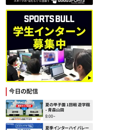
今日の配信
夏の甲子園 1回戦 遊学館
- 青森山田
8:00~
夏季インターハイ バレー