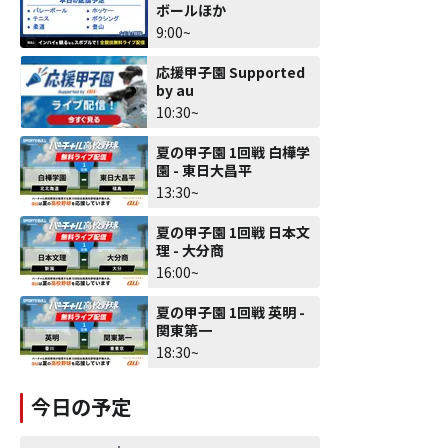
ボールほか
9:00~
応援甲子園 Supported
by au
10:30~
夏の甲子園 1回戦 白樺学
園 - 東日大昌平
13:30~
夏の甲子園 1回戦 日本文
理 - 大分商
16:00~
夏の甲子園 1回戦 英明 -
関東第一
18:30~
今日の予定