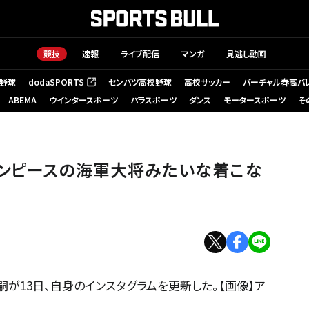
競技
速報
ライブ配信
マンガ
見逃し動画
野球
dodaSPORTS
センバツ高校野球
高校サッカー
バーチャル春高バ
（新しいタブで開く）
ABEMA
ウインタースポーツ
パラスポーツ
ダンス
モータースポーツ
そ
ワンピースの海軍大将みたいな着こな
嗣が13日、自身のインスタグラムを更新した。【画像】ア