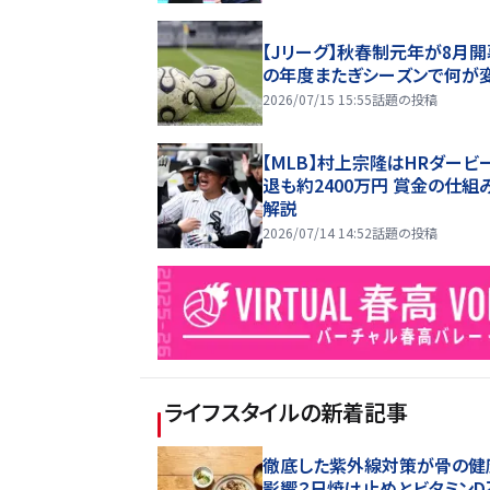
【Jリーグ】秋春制元年が8月開
の年度またぎシーズンで何が
2026/07/15 15:55
話題の投稿
【MLB】村上宗隆はHRダービ
退も約2400万円 賞金の仕組
解説
2026/07/14 14:52
話題の投稿
ライフスタイル
の新着記事
徹底した紫外線対策が骨の健
影響？日焼け止めとビタミンD