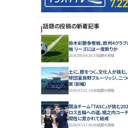
話題の投稿
の新着記事
鈴木彩艶争奪戦、欧州4クラブ
触 リーズには一度断りか
2026/08/04 20:37
話題の投稿
土に、膝をつく。文化人が挑む
球団――富良野ブルーリッジ、二
実（前編）
2026/07/21 14:48
話題の投稿
競泳チーム「TASC」が挑む20
ロス五輪への道。堀之内コー
間性に惹かれて結成
2026/07/17 06:06
話題の投稿