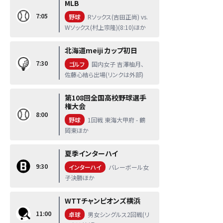
MLB
7:05
野球
Rソックス(吉田正尚) vs.
Wソックス(村上宗隆)(8:10)ほか
北海道meiji カップ初日
7:30
ゴルフ
国内女子 吉澤柚月、
佐藤心結ら出場(リンクは外部)
第108回全国高校野球選手
権大会
8:00
野球
1回戦 東海大甲府 - 鶴
岡東ほか
夏季インターハイ
9:30
インターハイ
バレーボール女
子決勝ほか
WTTチャンピオンズ横浜
11:00
卓球
男女シングルス2回戦(リ