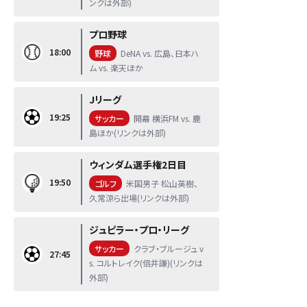
ンクは外部)
プロ野球
18:00
野球
DeNA vs. 広島、日本ハ
ム vs. 楽天ほか
Jリーグ
19:25
サッカー
開幕 横浜FM vs. 鹿
島ほか(リンクは外部)
ウィンダム選手権2日目
19:50
ゴルフ
米国男子 松山英樹、
久常涼ら出場(リンクは外部)
ジュピラー・プロ・リーグ
サッカー
クラブ・ブルージュ v
27:45
s. コルトレイク(倍井謙)(リンクは
外部)