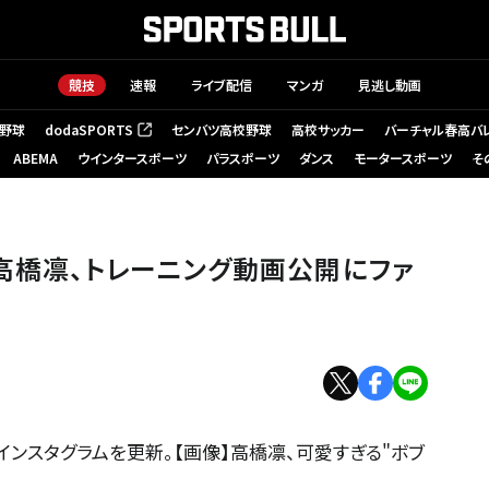
競技
速報
ライブ配信
マンガ
見逃し動画
野球
dodaSPORTS
センバツ高校野球
高校サッカー
バーチャル春高バ
（新しいタブで開く）
ABEMA
ウインタースポーツ
パラスポーツ
ダンス
モータースポーツ
そ
」高橋凛、トレーニング動画公開にファ
インスタグラムを更新。【画像】高橋凛、可愛すぎる"ボブ