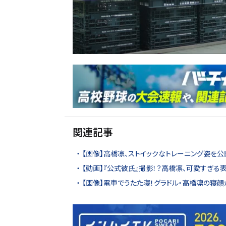
関連記事
【画像】高橋凛、ストイックなトレーニング姿を公
【動画】『公式彼氏』撮影！？高橋凛、可愛すぎる
【画像】電車でうたた寝！グラドル・高橋凛の寝顔