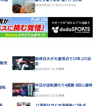
2026/08/06 17:30
ライフスタイル
長崎日大が大量得点で15年ぶり白
般販売
星
2026/08/07 21:29
野球
中日が逆転勝ちで4連勝 9回に適時
逆転
打
2026/08/07 21:01
野球
得
J1浦和はサビオ退場後に2失点