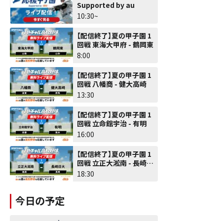
Supported by au
10:30~
【配信終了】夏の甲子園 1
回戦 東海大甲府 - 鶴岡東
8:00
【配信終了】夏の甲子園 1
回戦 八幡商 - 健大高崎
13:30
【配信終了】夏の甲子園 1
回戦 立命館宇治 - 有明
16:00
【配信終了】夏の甲子園 1
回戦 立正大淞南 - 長崎日
大
18:30
今日の予定