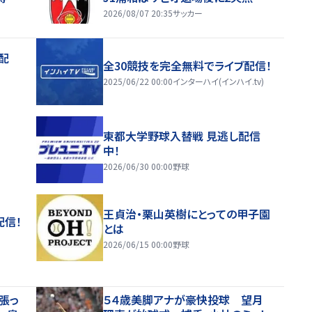
2026/08/07 20:35
サッカー
配
全30競技を完全無料でライブ配信！
2025/06/22 00:00
インターハイ(インハイ.tv)
東都大学野球入替戦 見逃し配信
中！
2026/06/30 00:00
野球
王貞治・栗山英樹にとっての甲子園
配信！
とは
2026/06/15 00:00
野球
張っ
５４歳美脚アナが豪快投球 望月