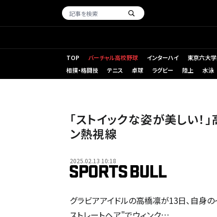
TOP
バーチャル高校野球
インターハイ
東京六大学
相撲・格闘技
テニス
卓球
ラグビー
陸上
水泳
「ストイックな姿が美しい！
ン熱視線
2025.02.13 10:18
グラビアアイドルの高橋凛が13日、自身の
ストレートヘア"でウィンク…