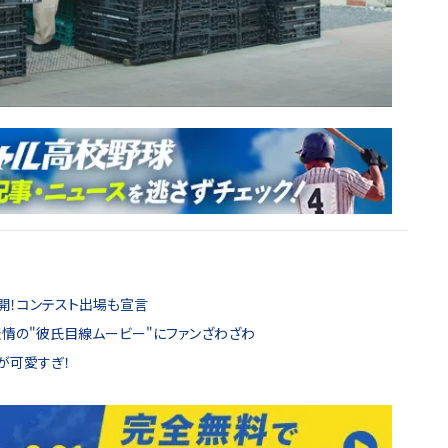
開！コンテスト出場も宣言
表情の"彼氏目線ムービー"にファンざわざわ
が可愛すぎ！