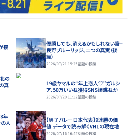
優勝しても、消えるかもしれない――富
が接
良野ブルーリッジ、二つの真実（後
編）
2026/07/21 15:25
話題の投稿
、北の
19歳ヤマルの“年上恋人♡”ガルシ
つの真
ア、50万いいね獲得SNS爆跳ねか
2026/07/20 11:12
話題の投稿
28年
【男子バレー日本代表】9連勝の価
チの人
値 データで読み解くVNLの現在地
2026/07/16 16:42
話題の投稿