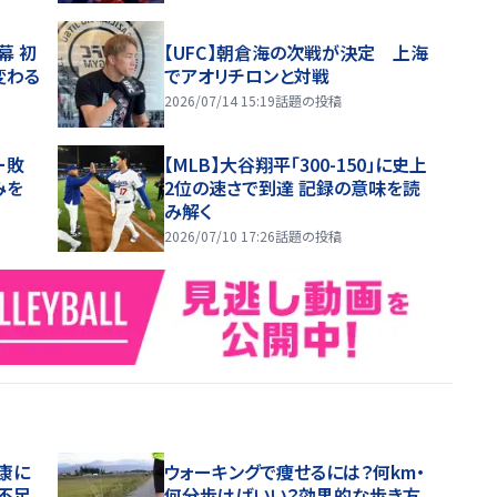
幕 初
【UFC】朝倉海の次戦が決定 上海
変わる
でアオリチロンと対戦
2026/07/14 15:19
話題の投稿
ー敗
【MLB】大谷翔平「300-150」に史上
みを
2位の速さで到達 記録の意味を読
み解く
2026/07/10 17:26
話題の投稿
康に
ウォーキングで痩せるには？何km・
不足
何分歩けばいい？効果的な歩き方