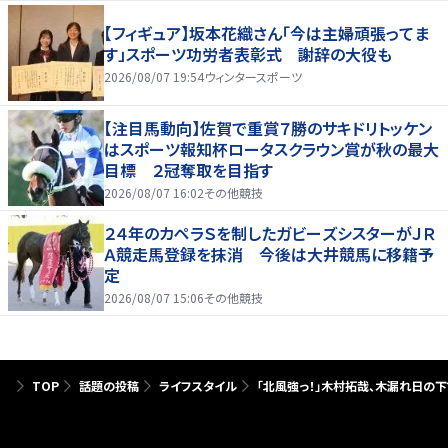
【フィギュア】坂本花織さん「今は主婦頑張ってま
す」スポーツ功労者表彰式 謝辞の大役も
2026/08/07 19:54
ウィンタースポーツ
【注目馬動向】佐賀で重賞７勝のサキドリトッケン
はスポーツ報知杯ロータスクラウン賞が秋の最大
目標 ２冠奪取を目指す
2026/08/07 16:02
その他競技
２４年のカペラＳを制したガビーズシスターがＪＲ
Ａ競走馬登録を抹消 今後は大井競馬に移籍予
定
2026/08/07 15:06
その他競技
TOP
話題の投稿
ライフスタイル
「北風強っ！」木村拓哉、木漏れ日の