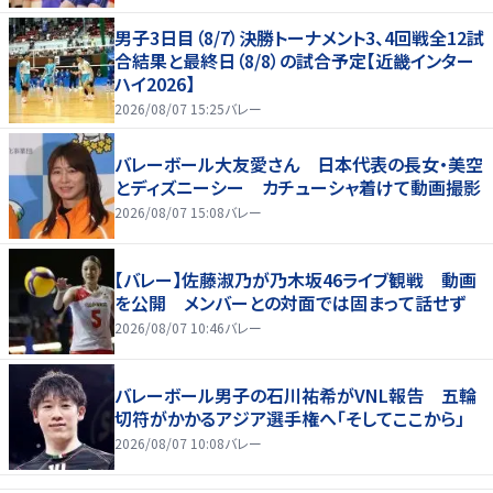
男子3日目（8/7）決勝トーナメント3、4回戦全12試
合結果と最終日（8/8）の試合予定【近畿インター
ハイ2026】
2026/08/07 15:25
バレー
バレーボール大友愛さん 日本代表の長女・美空
とディズニーシー カチューシャ着けて動画撮影
2026/08/07 15:08
バレー
【バレー】佐藤淑乃が乃木坂46ライブ観戦 動画
を公開 メンバーとの対面では固まって話せず
2026/08/07 10:46
バレー
バレーボール男子の石川祐希がVNL報告 五輪
切符がかかるアジア選手権へ「そしてここから」
2026/08/07 10:08
バレー