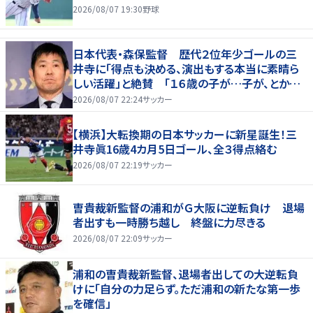
2026/08/07 19:30
野球
日本代表・森保監督 歴代２位年少ゴールの三
井寺に「得点も決める、演出もする本当に素晴ら
しい活躍」と絶賛 「１６歳の子が…子が、とかっ
て言ったら本当に失礼ですね」と自省
2026/08/07 22:24
サッカー
【横浜】大転換期の日本サッカーに新星誕生！三
井寺眞16歳4カ月5日ゴール、全３得点絡む
2026/08/07 22:19
サッカー
曺貴裁新監督の浦和がＧ大阪に逆転負け 退場
者出すも一時勝ち越し 終盤に力尽きる
2026/08/07 22:09
サッカー
浦和の曺貴裁新監督、退場者出しての大逆転負
けに「自分の力足らず。ただ浦和の新たな第一歩
を確信」