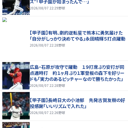
ス”「甲子園が始まったんで…」
2026/08/07 22:29
野球
【甲子園】有明、劇的逆転星で熊本に勇気届けた
「自分がしっかり決めてやる」永田晴輝５打点躍動
2026/08/07 22:28
野球
広島・石原が攻守で躍動 １９打席ぶり安打が同
点適時打 約１ヶ月ぶり１軍登板の森下を好リー
ドも「実力のあるピッチャーなので勝ちたかった」
2026/08/07 22:28
野球
【甲子園】長崎日大の小池郁 先発古賀友樹の好
投感謝「いいリズムで入れた」
2026/08/07 22:26
野球