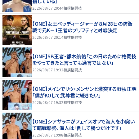
指している」
2026/08/07 20:44
相撲格闘技
【ONE】女王ペッディージャーが８月28日の防衛
戦で元K－1王者のプリフティと対戦決定
2026/08/07 20:14
相撲格闘技
【ONE】SB王者・都木航佑「この日のために格闘技
をやってきたと言っても過言ではない」
2026/08/07 19:32
相撲格闘技
【ONE】メインでリウ・メンヤンと激突する野杁正明
「僕がKOして武尊君に続きたい」
2026/08/07 19:32
相撲格闘技
【ONE】シアサラニがフェイスオフで海人を小突い
て臨戦態勢、海人は「倒して勝つだけです」
2026/08/07 19:08
相撲格闘技