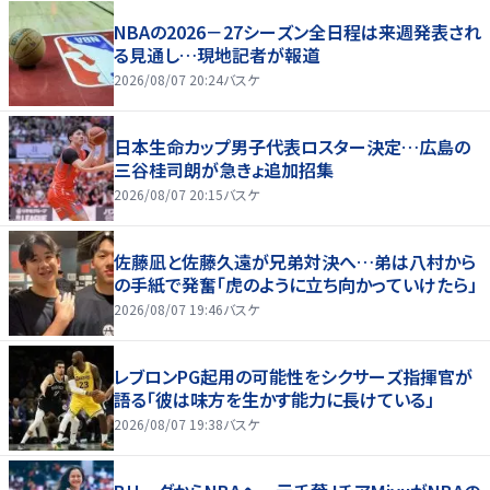
NBAの2026－27シーズン全日程は来週発表され
る見通し…現地記者が報道
2026/08/07 20:24
バスケ
日本生命カップ男子代表ロスター決定…広島の
三谷桂司朗が急きょ追加招集
2026/08/07 20:15
バスケ
佐藤凪と佐藤久遠が兄弟対決へ…弟は八村から
の手紙で発奮「虎のように立ち向かっていけたら」
2026/08/07 19:46
バスケ
レブロンPG起用の可能性をシクサーズ指揮官が
語る「彼は味方を生かす能力に長けている」
2026/08/07 19:38
バスケ