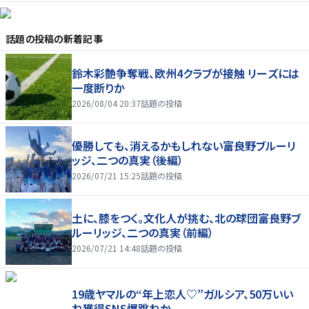
話題の投稿
の新着記事
鈴木彩艶争奪戦、欧州4クラブが接触 リーズには
一度断りか
2026/08/04 20:37
話題の投稿
優勝しても、消えるかもしれない――富良野ブルーリ
ッジ、二つの真実（後編）
2026/07/21 15:25
話題の投稿
土に、膝をつく。文化人が挑む、北の球団――富良野ブ
ルーリッジ、二つの真実（前編）
2026/07/21 14:48
話題の投稿
19歳ヤマルの“年上恋人♡”ガルシア、50万いい
ね獲得SNS爆跳ねか