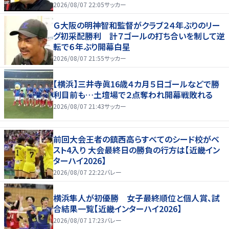
2026/08/07 22:05
サッカー
Ｇ大阪の明神智和監督がクラブ２４年ぶりのリー
グ初采配勝利 計７ゴールの打ち合いを制して逆
転で６年ぶり開幕白星
2026/08/07 21:55
サッカー
【横浜】三井寺眞16歳４カ月５日ゴールなどで勝
利目前も…土壇場で２点奪われ開幕戦敗れる
2026/08/07 21:43
サッカー
前回大会王者の鎮西高らすべてのシード校がベ
スト4入り 大会最終日の勝負の行方は【近畿イン
ターハイ2026】
2026/08/07 22:22
バレー
横浜隼人が初優勝 女子最終順位と個人賞、試
合結果一覧【近畿インターハイ2026】
2026/08/07 17:23
バレー