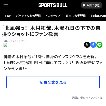
今日の予定
TOP
バーチャル高校野球
インターハイ
東京六大学野球
dodaSPO
（新しいタブ
「北風強っ！」木村拓哉、木漏れ日の下での自
撮りショットにファン歓喜
2025.02.13 10:18
俳優の木村拓哉が13日、自身のインスタグラムを更新。
【画像】木村拓哉「明日に向けてスッキリ！」近況報告にファ
ンから反響！…
記事全文を見る
話題の投稿
ライフスタイル