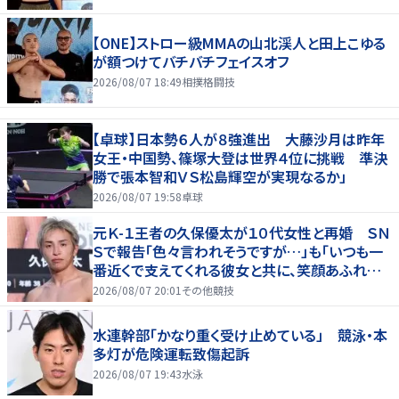
【ONE】ストロー級MMAの山北渓人と田上こゆる
が額つけてバチバチフェイスオフ
2026/08/07 18:49
相撲格闘技
【卓球】日本勢６人が８強進出 大藤沙月は昨年
女王・中国勢、篠塚大登は世界４位に挑戦 準決
勝で張本智和ＶＳ松島輝空が実現なるか」
2026/08/07 19:58
卓球
元Ｋ-１王者の久保優太が１０代女性と再婚 ＳＮ
Ｓで報告「色々言われそうですが…」も「いつも一
番近くで支えてくれる彼女と共に、笑顔あふれる
家庭を築いていきたい」
2026/08/07 20:01
その他競技
水連幹部「かなり重く受け止めている」 競泳・本
多灯が危険運転致傷起訴
2026/08/07 19:43
水泳