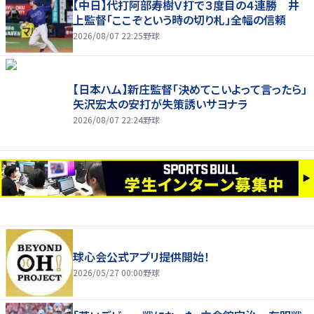
【中日】代打阿部寿樹Ｖ打で３度目の４連勝 井
上監督「ここぞという時の切り札」全幅の信頼
2026/08/07 22:25
野球
【日本ハム】新庄監督「決めてこいよって言ったら」
矢沢宏太の安打が失策誘いサヨナラ
2026/08/07 22:24
野球
球心会公式アプリ提供開始！
2026/05/27 00:00
野球