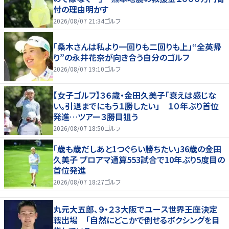
付の理由明かす
2026/08/07 21:34
ゴルフ
「桑木さんは私より一回りも二回りも上」“全英帰
り”の永井花奈が向き合う自分のゴルフ
2026/08/07 19:10
ゴルフ
【女子ゴルフ】３６歳・金田久美子「衰えは感じな
い。引退までにもう１勝したい」 １０年ぶり首位
発進…ツアー３勝目狙う
2026/08/07 18:50
ゴルフ
「歳も歳だしあと1つぐらい勝ちたい」36歳の金田
久美子 プロアマ通算553試合で10年ぶり5度目の
首位発進
2026/08/07 18:27
ゴルフ
丸元大五郎、９・２３大阪でユース世界王座決定
戦出場 「自然にどこかで倒せるボクシングを目