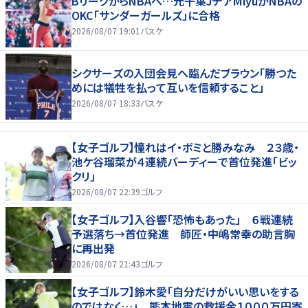
BリーグからNBAへ…元千葉JチアMiyuがNBAの
OKC「サンダーガールズ」に合格
2026/08/07 19:01
バスケ
シクサーズの入団会見へ臨んだブラウン「勝つた
めには犠牲を払って互いを信頼すること」
2026/08/07 18:33
バスケ
【女子ゴルフ】憧れはイ・ボミと勝みなみ ２３歳・
池ケ谷瑠菜が４連続バーディーで首位発進「ビッ
クリ」
2026/08/07 22:39
ゴルフ
【女子ゴルフ】入谷響「恐怖もあった」 ６戦連続
予選落ち→首位発進 師匠・中嶋常幸の助言胸
に再出発
2026/08/07 21:43
ゴルフ
【女子ゴルフ】鈴木愛「自分だけがいい思いをする
のではなく…」 熊本地震の救援金１０００万円寄