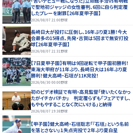
｢苦いデビュー戦になった｣立命館宇治vs有明戦
で聖地初ジャッジの女性審判、6回に自ら判定覆
したプレーを謝罪【26年夏甲子園】
2026/08/07 21:00
野球
長崎日大が投打に圧倒し、16年ぶり夏1勝！今大
会最多の15得点、先発・古賀は5回まで無安打投
球【26年夏甲子園】
2026/08/07 21:31
野球
【7日夏甲子園】有明は9回逆転で甲子園初勝利！
東海大甲府が11年ぶり、長崎日大は16年ぶり夏
勝利！健大高崎・石垣が11K完投！
2026/06/30 00:00
野球
初のビデオ検証で有明・高見監督「使いたくなかっ
たがイチかバチか」 判定覆らずも「フェアですし、
もやもやすることなく次にいける」と納得
2026/08/07 19:38
野球
【甲子園】健大高崎・石垣聡志「『石垣』という名前
を落とさない」１失点完投で２年ぶり夏白星