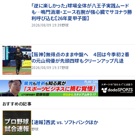
「逆に楽しかった」球場全体が八王子実践ムード
も…鳴門渦潮・エース右腕が強心臓でサヨナラ勝
利呼び込む【26年夏甲子園】
2026/08/09 19:39
野球
【阪神】無得点のまま中盤へ ４回は今季初２番
の元山飛優が先頭四球もクリーンアップ凡退
2026/08/09 19:37
野球
おすすめの記事
【速報】西武 vs. ソフトバンクほか
野球