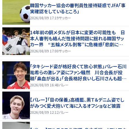
韓国サッカー協会の審判員性接待疑惑でJFA「事
実確認をしているところ」
2026/08/09 17:19
サッカー
14年前の銅メダルが日本に変更の可能性も 日
本人審判も絡んだ性接待問題に揺れる韓国サッ
カー界 “五輪メダル剝奪”に危機感「悲劇に見
舞われる」
2026/08/09 17:00
サッカー
「タキシード姿が格好良くて放心状態」バレー石川
祐希らの激レア姿にファン騒然 川合会長が投
稿「鼻血が出る」「会長格好良いし石川さんも超格
好いい」
2026/08/09 16:48
バレー
【バレー】「目の保養」高橋藍、黒Ｔ＆デニム姿でし
がみつく愛犬抱いて海に入るオフショなど披露
2026/08/09 12:12
バレー