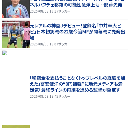
ネルバフチェ移籍の可能性急浮上も…開幕先発
2026/08/09 19:17
サッカー
元レアルの神童Ｊデビュー！登録名「中井卓大ピ
ピ」日本初挑戦の22歳今治MFが開幕戦に先発出
場
2026/08/09 18:07
サッカー
「移籍金を支払うことなくトップレベルの経験を加
えた」冨安健洋の“0円補強”に地元メディアも満
足気「最終ラインの再編を進める監督が重宝する
柔軟性を備えている」
2026/08/09 17:45
サッカー