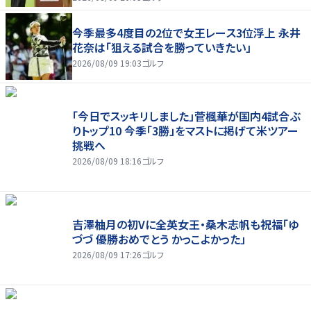
今季最多4度目の2位で女王レース3位浮上 永井
花奈は「狙える試合を勝っていきたい」
2026/08/09 19:03
ゴルフ
「今日でスッキリしました」菅楓華が国内4試合ぶ
りトップ10 今季「3勝」をマストに掲げて米ツアー
挑戦へ
2026/08/09 18:16
ゴルフ
吉澤柚月の初Vに全英女王・桑木志帆も祝福「ゆ
づづ 優勝おめでとう かっこよかった」
2026/08/09 17:26
ゴルフ