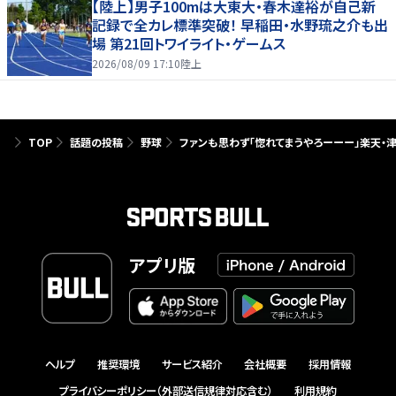
【陸上】男子100mは大東大・春木達裕が自己新
記録で全カレ標準突破！ 早稲田・水野琉之介も出
場 第21回トワイライト・ゲームス
2026/08/09 17:10
陸上
TOP
話題の投稿
野球
ファンも思わず「惚れてまうやろーーー」楽天・
アプリ版
ヘルプ
推奨環境
サービス紹介
会社概要
採用情報
プライバシーポリシー（外部送信規律対応含む）
利用規約