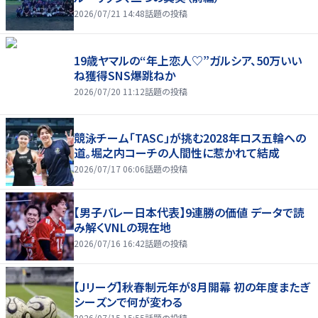
2026/07/21 14:48
話題の投稿
19歳ヤマルの“年上恋人♡”ガルシア、50万いい
ね獲得SNS爆跳ねか
2026/07/20 11:12
話題の投稿
競泳チーム「TASC」が挑む2028年ロス五輪への
道。堀之内コーチの人間性に惹かれて結成
2026/07/17 06:06
話題の投稿
【男子バレー日本代表】9連勝の価値 データで読
み解くVNLの現在地
2026/07/16 16:42
話題の投稿
【Jリーグ】秋春制元年が8月開幕 初の年度またぎ
シーズンで何が変わる
2026/07/15 15:55
話題の投稿