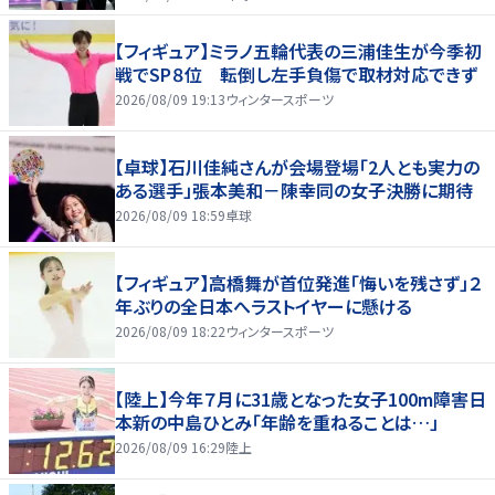
【フィギュア】ミラノ五輪代表の三浦佳生が今季初
戦でSP８位 転倒し左手負傷で取材対応できず
2026/08/09 19:13
ウィンタースポーツ
【卓球】石川佳純さんが会場登場「2人とも実力の
ある選手」張本美和－陳幸同の女子決勝に期待
2026/08/09 18:59
卓球
【フィギュア】高橋舞が首位発進「悔いを残さず」２
年ぶりの全日本へラストイヤーに懸ける
2026/08/09 18:22
ウィンタースポーツ
【陸上】今年７月に31歳となった女子100m障害日
本新の中島ひとみ「年齢を重ねることは…」
2026/08/09 16:29
陸上