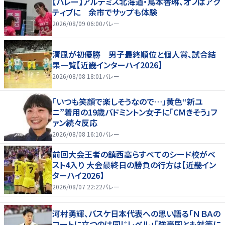
【バレー】アルテミス北海道・鳥本香琳、オフはアク
ティブに 余市でサップも体験
2026/08/09 06:00
バレー
清風が初優勝 男子最終順位と個人賞、試合結
果一覧【近畿インターハイ2026】
2026/08/08 18:01
バレー
「いつも笑顔で楽しそうなので…」黄色“新ユ
ニ”着用の19歳バドミントン女子に「CMきそう」フ
ァン続々反応
2026/08/08 16:10
バレー
前回大会王者の鎮西高らすべてのシード校がベ
スト4入り 大会最終日の勝負の行方は【近畿イン
ターハイ2026】
2026/08/07 22:22
バレー
河村勇輝、バスケ日本代表への思い語る「ＮＢＡの
コートに立つのは同じレベル」「強豪国とも対等に