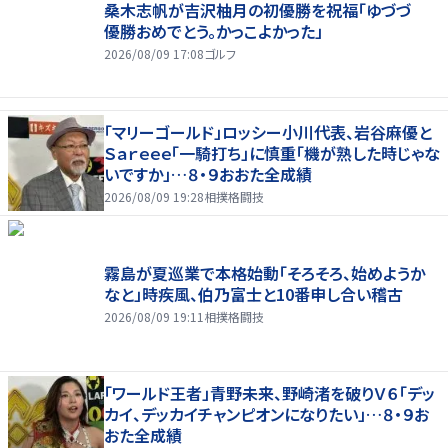
桑木志帆が吉沢柚月の初優勝を祝福「ゆづづ
優勝おめでとう。かっこよかった」
2026/08/09 17:08
ゴルフ
「マリーゴールド」ロッシー小川代表、岩谷麻優と
Ｓａｒｅｅｅ「一騎打ち」に慎重「機が熟した時じゃな
いですか」…８・９おおた全成績
2026/08/09 19:28
相撲格闘技
霧島が夏巡業で本格始動「そろそろ、始めようか
なと」時疾風、伯乃富士と10番申し合い稽古
2026/08/09 19:11
相撲格闘技
「ワールド王者」青野未来、野崎渚を破りＶ６「デッ
カイ、デッカイチャンピオンになりたい」…８・９お
おた全成績