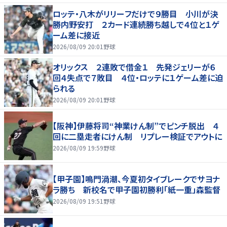
ロッテ・八木がリリーフだけで９勝目 小川が決
勝内野安打 ２カード連続勝ち越しで４位と１ゲ
ーム差に接近
2026/08/09 20:01
野球
オリックス ２連敗で借金１ 先発ジェリーが６
回４失点で７敗目 ４位・ロッテに１ゲーム差に迫
られる
2026/08/09 20:01
野球
【阪神】伊藤将司“神業けん制”でピンチ脱出 ４
回に二塁走者にけん制 リプレー検証でアウトに
2026/08/09 19:59
野球
【甲子園】鳴門渦潮、今夏初タイブレークでサヨナ
ラ勝ち 新校名で甲子園初勝利「紙一重」森監督
2026/08/09 19:51
野球