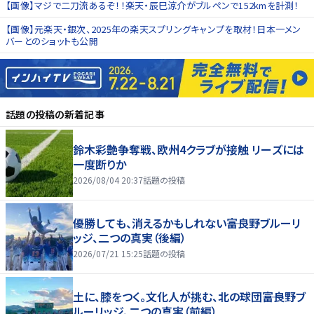
【画像】マジで二刀流あるぞ！！楽天・辰巳涼介がブルペンで152kmを計測！
【画像】元楽天・銀次、2025年の楽天スプリングキャンプを取材！日本一メン
バーとのショットも公開
話題の投稿
の新着記事
鈴木彩艶争奪戦、欧州4クラブが接触 リーズには
一度断りか
2026/08/04 20:37
話題の投稿
優勝しても、消えるかもしれない――富良野ブルーリ
ッジ、二つの真実（後編）
2026/07/21 15:25
話題の投稿
土に、膝をつく。文化人が挑む、北の球団――富良野ブ
ルーリッジ、二つの真実（前編）