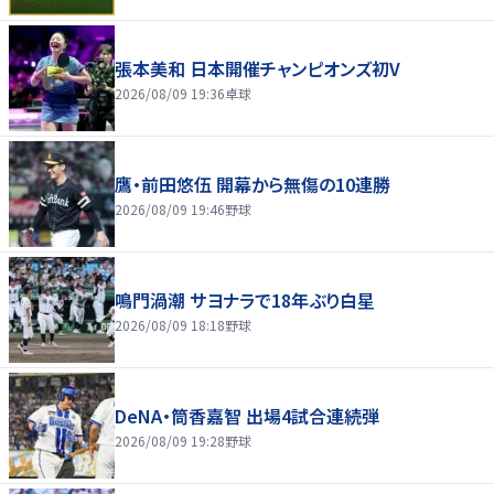
張本美和 日本開催チャンピオンズ初V
2026/08/09 19:36
卓球
鷹・前田悠伍 開幕から無傷の10連勝
2026/08/09 19:46
野球
鳴門渦潮 サヨナラで18年ぶり白星
2026/08/09 18:18
野球
DeNA・筒香嘉智 出場4試合連続弾
2026/08/09 19:28
野球