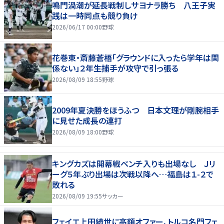
鳴門渦潮が延長戦制しサヨナラ勝ち 八王子実
践は一時同点も競り負け
2026/06/17 00:00
野球
花巻東・斎藤蒼梧「グラウンドに入ったら学年は関
係ない」２年生捕手が攻守で引っ張る
2026/08/09 18:55
野球
2009年夏決勝をほうふつ 日本文理が剛腕相手
に見せた成長の連打
2026/08/09 18:00
野球
キングカズは開幕戦ベンチ入りも出場なし Ｊリ
ーグ５年ぶり出場は次戦以降へ…福島は１-２で
敗れる
2026/08/09 19:55
サッカー
フェイエ上田綺世に高額オファー、トルコ名門フェ