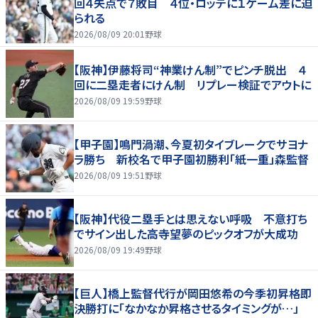
回４失点で７敗目 ４位・ロッテに１ゲーム差に迫
られる
2026/08/09 20:01
野球
【阪神】伊藤将司“神業けん制”でピンチ脱出 ４
回に二塁走者にけん制 リプレー検証でアウトに
2026/08/09 19:59
野球
【甲子園】鳴門渦潮、今夏初タイブレークでサヨナ
ラ勝ち 新校名で甲子園初勝利「紙一重」森監督
2026/08/09 19:51
野球
【阪神】代役二塁手とは思えない呼吸 不意打ち
でサイン出した高寺望夢のピックオフが大成功
2026/08/09 19:49
野球
【巨人】橋上監督代行が岡田悠希の今季初昇格即
決勝打に「なかなか昇格させるタイミングが…」