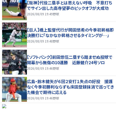
【阪神】代役二塁手とは思えない呼吸 不意打ち
でサイン出した高寺望夢のピックオフが大成功
2026/08/09 19:49
野球
【巨人】橋上監督代行が岡田悠希の今季初昇格即
決勝打に「なかなか昇格させるタイミングが…」
2026/08/09 19:48
野球
【ソフトバンク】前田悠伍二塁すら踏ませぬ投球で
開幕から無傷の10連勝 近藤健介24号ソロ
2026/08/09 19:46
野球
広島・鈴木健矢が６回２安打１失点の好投 援護
なく今季初勝利ならずも床田登録抹消で巡ってき
た機会で期待に応える
2026/08/09 19:46
野球