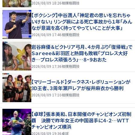
2026/08/09 18:26
相撲格闘技
【ボクシング】中谷潤人「神足君の思いを忘れちゃ
いけない」 リング禍による死亡事故から１年「みん
なが意識を高く持ってやっていくことが大事」
2026/08/09 17:46
相撲格闘技
岩谷麻優＆ビクトリア弓月、４か月ぶり「復帰戦」で
Ｓａｒｅｅｅ＆彩羽匠と熱闘も敗戦「プロレス大好
き…プロレス頑張ろう」…８・９おおた
2026/08/09 17:36
相撲格闘技
【マリーゴールド】ダークネス・レボリューションが
3D王者、３周年瀬戸レアが桜井麻衣から勝利
2026/08/09 17:10
相撲格闘技
【卓球】張本美和、日本開催のチャンピオンズ初制
覇 決勝で昨年女王の中国選手に４-２…ＷＴＴ
チャンピオンズ横浜
2026/08/09 19:36
卓球