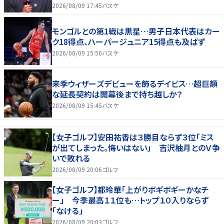
2026/08/09 17:45
バスケ
モンゴルとの第1戦は黒星…男子日本代表はカー
ク18得点、ハーパージュニア15得点も及ばず
2026/08/09 15:50
バスケ
来季ウィザーズデビューを飾るデイビス…超巨額
な延長契約は開幕後まで持ち越しか？
2026/08/09 15:45
バスケ
【女子ゴルフ】安田祐香は３勝目ならず３位「ミス
が出てしまった。悔いはない」 吉沢柚月とのＶ争
いで敗れる
2026/08/09 20:06
ゴルフ
【女子ゴルフ】都玲華「上がりボギボギーかなチ
ー」 今季最高１１位も…トップ１０入りならず
「なける」
2026/08/09 20:03
ゴルフ