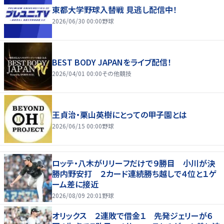
東都大学野球入替戦 見逃し配信中！
2026/06/30 00:00
野球
BEST BODY JAPANをライブ配信！
2026/04/01 00:00
その他競技
王貞治・栗山英樹にとっての甲子園とは
2026/06/15 00:00
野球
ロッテ・八木がリリーフだけで９勝目 小川が決
勝内野安打 ２カード連続勝ち越しで４位と１ゲ
ーム差に接近
2026/08/09 20:01
野球
オリックス ２連敗で借金１ 先発ジェリーが６