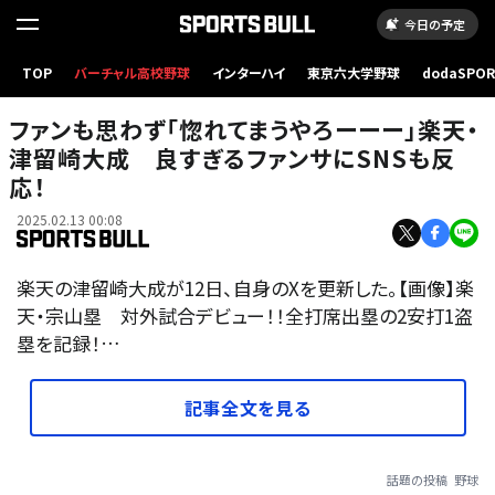
今日の予定
TOP
バーチャル高校野球
インターハイ
東京六大学野球
dodaSPO
（新しいタブ
ファンも思わず「惚れてまうやろーーー」楽天・
津留崎大成 良すぎるファンサにSNSも反
応！
2025.02.13 00:08
楽天の津留崎大成が12日、自身のXを更新した。【画像】楽
天・宗山塁 対外試合デビュー！！全打席出塁の2安打1盗
塁を記録！…
記事全文を見る
話題の投稿
野球