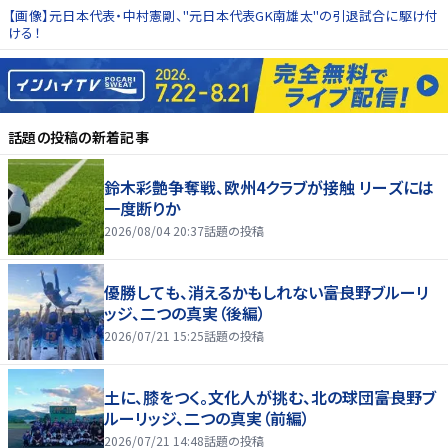
【画像】元日本代表・中村憲剛、"元日本代表GK南雄太"の引退試合に駆け付
ける！
話題の投稿
の新着記事
鈴木彩艶争奪戦、欧州4クラブが接触 リーズには
一度断りか
2026/08/04 20:37
話題の投稿
優勝しても、消えるかもしれない――富良野ブルーリ
ッジ、二つの真実（後編）
2026/07/21 15:25
話題の投稿
土に、膝をつく。文化人が挑む、北の球団――富良野ブ
ルーリッジ、二つの真実（前編）
2026/07/21 14:48
話題の投稿