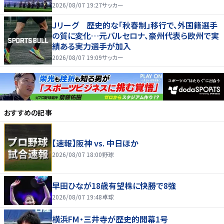
2026/08/07 19:27
サッカー
Ｊリーグ 歴史的な「秋春制」移行で、外国籍選手
の質に変化…元バルセロナ、豪州代表ら欧州で実
績ある実力選手が加入
2026/08/07 19:09
サッカー
おすすめの記事
【速報】阪神 vs. 中日ほか
2026/08/07 18:00
野球
早田ひなが18歳有望株に快勝で8強
2026/08/07 19:48
卓球
横浜FM・三井寺が歴史的開幕1号