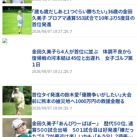
「歳も歳だしあと1つぐらい勝ちたい」36歳の金田
久美子 プロアマ通算553試合で10年ぶり5度目の
首位発進
2026/08/07 18:27
ゴルフ
金田久美子ら４人が首位に並ぶ 体調不良から
復帰戦の河本結は45位と出遅れ 女子ゴルフ第
１日
2026/08/07 18:11
ゴルフ
首位タイ発進の鈴木愛「優勝争いがしたい」大会
前に熊本の被災地へ1000万円の救援金贈る
2026/08/07 18:06
ゴルフ
金田久美子「あんびりーばぼー」 歴代５０位、通
算５００試合出場 ５０１試合目は好発進「嫌だっ
たゴルフが最近は楽しいかも」「もう少し？頑張り