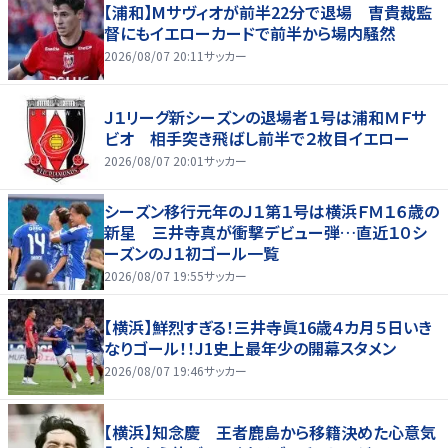
【浦和】Mサヴィオが前半22分で退場 曺貴裁監
督にもイエローカードで前半から場内騒然
2026/08/07 20:11
サッカー
Ｊ１リーグ新シーズンの退場者１号は浦和ＭＦサ
ビオ 相手突き飛ばし前半で２枚目イエロー
2026/08/07 20:01
サッカー
シーズン移行元年のＪ１第１号は横浜ＦＭ１６歳の
新星 三井寺真が衝撃デビュー弾…直近１０シ
ーズンのＪ１初ゴール一覧
2026/08/07 19:55
サッカー
【横浜】鮮烈すぎる！三井寺眞16歳４カ月５日いき
なりゴール！！J1史上最年少の開幕スタメン
2026/08/07 19:46
サッカー
【横浜】知念慶 王者鹿島から移籍決めた心意気