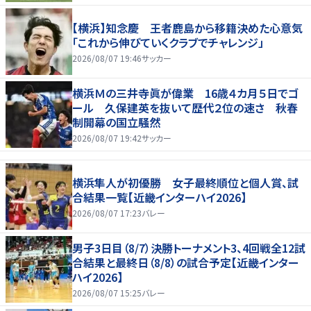
【横浜】知念慶 王者鹿島から移籍決めた心意気
「これから伸びていくクラブでチャレンジ」
2026/08/07 19:46
サッカー
横浜Ｍの三井寺眞が偉業 16歳４カ月５日でゴ
ール 久保建英を抜いて歴代２位の速さ 秋春
制開幕の国立騒然
2026/08/07 19:42
サッカー
横浜隼人が初優勝 女子最終順位と個人賞、試
合結果一覧【近畿インターハイ2026】
2026/08/07 17:23
バレー
男子3日目（8/7）決勝トーナメント3、4回戦全12試
合結果と最終日（8/8）の試合予定【近畿インター
ハイ2026】
2026/08/07 15:25
バレー