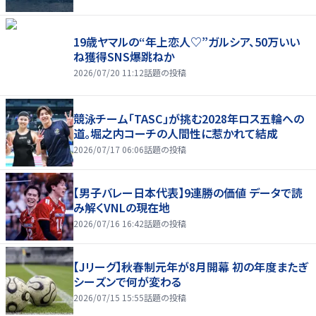
19歳ヤマルの“年上恋人♡”ガルシア、50万いい
ね獲得SNS爆跳ねか
2026/07/20 11:12
話題の投稿
競泳チーム「TASC」が挑む2028年ロス五輪への
道。堀之内コーチの人間性に惹かれて結成
2026/07/17 06:06
話題の投稿
【男子バレー日本代表】9連勝の価値 データで読
み解くVNLの現在地
2026/07/16 16:42
話題の投稿
【Jリーグ】秋春制元年が8月開幕 初の年度またぎ
シーズンで何が変わる
2026/07/15 15:55
話題の投稿