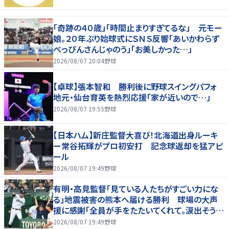
「奇跡の４０歳」「時間止まりすぎてるな」 元モー
娘。２０年ぶり始球式にＳＮＳ反響「あいかわらず
べっぴんさんじゃのう」「お美しかった…」
2026/08/07 20:04
野球
【卓球】張本智和 勝利後に野球スイングパフォ
地元・仙台育英を熱烈応援「家が近いので…」
2026/08/07 19:55
野球
【日本ハム】新庄監督大喜び！北海道出身ルーキ
ー常谷拓輝がプロ初安打 記念球返却を猛アピ
ール
2026/08/07 19:49
野球
有明・高見監督「見ている人たちがすごい力にな
る」地震被害の熊本へ届ける勝利 球場の大声
援に感謝「全員が手をたたいてくれて。涙出そう
に」
2026/08/07 19:49
野球