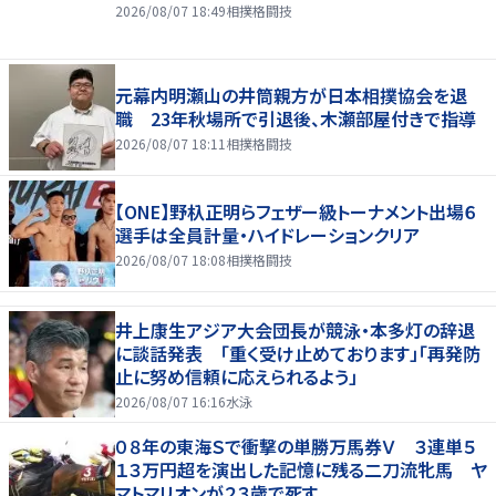
2026/08/07 18:49
相撲格闘技
元幕内明瀬山の井筒親方が日本相撲協会を退
職 23年秋場所で引退後、木瀬部屋付きで指導
2026/08/07 18:11
相撲格闘技
【ONE】野杁正明らフェザー級トーナメント出場６
選手は全員計量・ハイドレーションクリア
2026/08/07 18:08
相撲格闘技
井上康生アジア大会団長が競泳・本多灯の辞退
に談話発表 「重く受け止めております」「再発防
止に努め信頼に応えられるよう」
2026/08/07 16:16
水泳
０８年の東海Ｓで衝撃の単勝万馬券Ｖ ３連単５
１３万円超を演出した記憶に残る二刀流牝馬 ヤ
マトマリオンが２３歳で死す