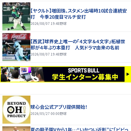
【ヤクルト】増田珠、スタメン出場時10試合連続安
打 今季20度目マルチ安打
2026/08/07 19:48
野球
【西武】球界史上唯一の「４文字＆４文字」柘植世
那が４年ぶり本塁打 人気ドラマ由来の名前
2026/08/07 19:48
野球
球心会公式アプリ提供開始！
2026/05/27 00:00
野球
夏の甲子園Vから1年…“いかつい近影”に「ビビっ