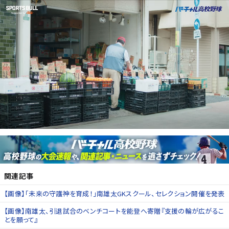
関連記事
【画像】「未来の守護神を育成！」南雄太GKスクール、セレクション開催を発表
【画像】南雄太、引退試合のベンチコートを能登へ寄贈『支援の輪が広がるこ
とを願って』