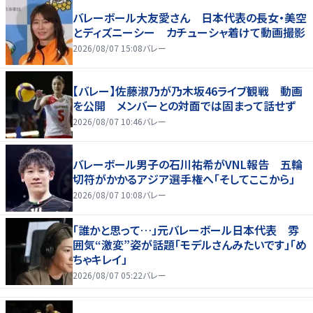
バレーボール大友愛さん 日本代表の長女・美空
とディズニーシー カチューシャ着けて動画撮影
2026/08/07 15:08
バレー
【バレー】佐藤淑乃が乃木坂46ライブ観戦 動画
を公開 メンバーとの対面では固まって話せず
2026/08/07 10:46
バレー
バレーボール男子の石川祐希がVNL報告 五輪
切符がかかるアジア選手権へ「そしてここから」
2026/08/07 10:08
バレー
「誰かと思って…」元バレーボール日本代表 雰
囲気“激変”姿が話題「モデルさんみたいです」「め
ちゃキレイ」
2026/08/07 05:22
バレー