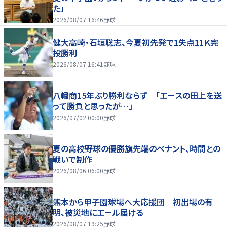
た」
2026/08/07 16:46
野球
健大高崎・石垣聡志、今夏初先発で1失点11Ｋ完
投勝利
2026/08/07 16:41
野球
八幡商15年ぶり勝利ならず 「エースの田上を送
って勝負と思ったが…」
2026/07/02 00:00
野球
夏の高校野球の優勝旗先端のペナント、時間との
戦いで制作
2026/08/06 06:00
野球
熊本から甲子園球場へ大応援団 初出場の有
明、被災地にエール届ける
2026/08/07 19:25
野球