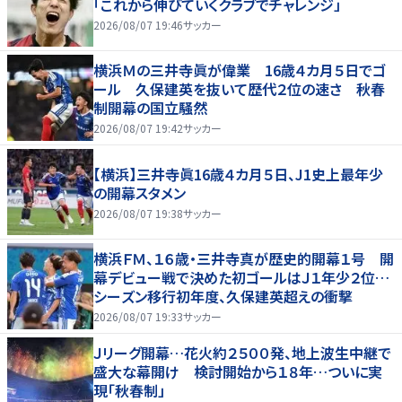
「これから伸びていくクラブでチャレンジ」
2026/08/07 19:46
サッカー
横浜Ｍの三井寺眞が偉業 16歳４カ月５日でゴ
ール 久保建英を抜いて歴代２位の速さ 秋春
制開幕の国立騒然
2026/08/07 19:42
サッカー
【横浜】三井寺眞16歳４カ月５日、J1史上最年少
の開幕スタメン
2026/08/07 19:38
サッカー
横浜ＦＭ、１６歳・三井寺真が歴史的開幕１号 開
幕デビュー戦で決めた初ゴールはＪ１年少２位…
シーズン移行初年度、久保建英超えの衝撃
2026/08/07 19:33
サッカー
Ｊリーグ開幕…花火約２５００発、地上波生中継で
盛大な幕開け 検討開始から１８年…ついに実
現「秋春制」