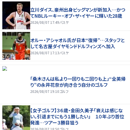
立川ダイス、豪州出身ビッグマンが新加入…かつ
てNBLルーキー・オブ・ザ・イヤーに輝いた28歳
2026/08/07 17:49
バスケ
オルー・アシャオル氏が日本“復帰”…スタッフと
して名古屋ダイヤモンドドルフィンズへ加入
2026/08/07 17:13
バスケ
「桑木さんは私より一回りも二回りも上」“全英帰
り”の永井花奈が向き合う自分のゴルフ
2026/08/07 19:10
ゴルフ
【女子ゴルフ】３６歳・金田久美子「衰えは感じな
い。引退までにもう１勝したい」 １０年ぶり首位
発進…ツアー３勝目狙う
2026/08/07 18:50
ゴルフ