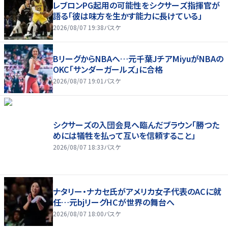
レブロンPG起用の可能性をシクサーズ指揮官が
語る「彼は味方を生かす能力に長けている」
2026/08/07 19:38
バスケ
BリーグからNBAへ…元千葉JチアMiyuがNBAの
OKC「サンダーガールズ」に合格
2026/08/07 19:01
バスケ
シクサーズの入団会見へ臨んだブラウン「勝つた
めには犠牲を払って互いを信頼すること」
2026/08/07 18:33
バスケ
ナタリー・ナカセ氏がアメリカ女子代表のACに就
任…元bjリーグHCが世界の舞台へ
2026/08/07 18:00
バスケ