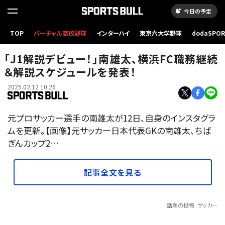
今日の予定
TOP
バーチャル高校野球
インターハイ
東京六大学野球
dodaSPO
（新しいタブ
「J1解説デビュー！」南雄太、横浜FC職務継続
＆解説スケジュールを発表！
2025.02.12 10:26
元プロサッカー選手の南雄太が12日、自身のインスタグラ
ムを更新。【画像】元サッカー日本代表GKの南雄太、ちば
ぎんカップ2…
記事全文を見る
話題の投稿
サッカー