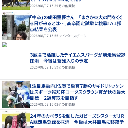
2026/08/07 16:39
その他競技
「中卒」の成田童夢さん 「まさか東大の門をくぐ
る日が来るとは…」高卒認定試験に挑戦！ＡＩ採
点結果を公表
2026/08/07 15:55
ウィンタースポーツ
３厩舎で活躍したテイエムスパーダが競走馬登録
抹消 今後は繁殖入りの予定
2026/08/07 15:59
その他競技
【注目馬動向】佐賀で重賞７勝のサキドリトッケン
はスポーツ報知杯ロータスクラウン賞が秋の最大
目標 ２冠奪取を目指す
2026/08/07 16:02
その他競技
２４年のカペラＳを制したガビーズシスターがＪＲ
Ａ競走馬登録を抹消 今後は大井競馬に移籍予
定