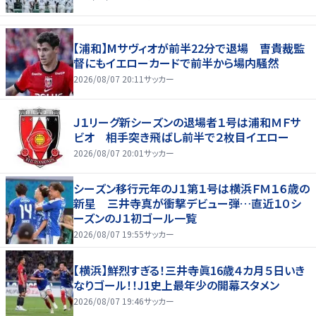
【浦和】Mサヴィオが前半22分で退場 曺貴裁監
督にもイエローカードで前半から場内騒然
2026/08/07 20:11
サッカー
Ｊ１リーグ新シーズンの退場者１号は浦和ＭＦサ
ビオ 相手突き飛ばし前半で２枚目イエロー
2026/08/07 20:01
サッカー
シーズン移行元年のＪ１第１号は横浜ＦＭ１６歳の
新星 三井寺真が衝撃デビュー弾…直近１０シ
ーズンのＪ１初ゴール一覧
2026/08/07 19:55
サッカー
【横浜】鮮烈すぎる！三井寺眞16歳４カ月５日いき
なりゴール！！J1史上最年少の開幕スタメン
2026/08/07 19:46
サッカー