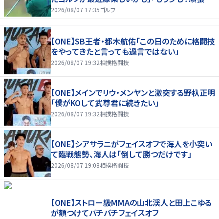
たいな」
2026/08/07 17:35
ゴルフ
【ONE】SB王者・都木航佑「この日のために格闘技
をやってきたと言っても過言ではない」
2026/08/07 19:32
相撲格闘技
【ONE】メインでリウ・メンヤンと激突する野杁正明
「僕がKOして武尊君に続きたい」
2026/08/07 19:32
相撲格闘技
【ONE】シアサラニがフェイスオフで海人を小突い
て臨戦態勢、海人は「倒して勝つだけです」
2026/08/07 19:08
相撲格闘技
【ONE】ストロー級MMAの山北渓人と田上こゆる
が額つけてバチバチフェイスオフ