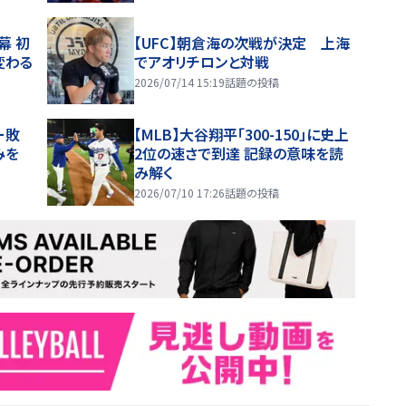
幕 初
【UFC】朝倉海の次戦が決定 上海
変わる
でアオリチロンと対戦
2026/07/14 15:19
話題の投稿
ー敗
【MLB】大谷翔平「300-150」に史上
みを
2位の速さで到達 記録の意味を読
み解く
2026/07/10 17:26
話題の投稿