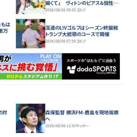
細くて」 ヴィトンのピアス＆個性的
ネイルで登場→「結構、珍しいと思
2026/08/06 09:35
ゴルフ
います」
」もは
混迷のLIVゴルフはシーズン終盤戦
策万
トランプ大統領のコースで開催
2026/08/06 07:50
ゴルフ
の対
森保監督 横浜FM-鹿島を現地視察
へ
2026/08/06 12:35
サッカー