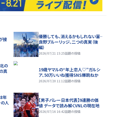
優勝しても、消えるかもしれない――富
が接
良野ブルーリッジ、二つの真実（後
編）
2026/07/21 15:25
話題の投稿
、北の
19歳ヤマルの“年上恋人♡”ガルシ
つの真
ア、50万いいね獲得SNS爆跳ねか
2026/07/20 11:12
話題の投稿
28年
【男子バレー日本代表】9連勝の価
チの人
値 データで読み解くVNLの現在地
2026/07/16 16:42
話題の投稿