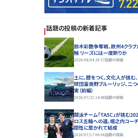
話題の投稿
の新着記事
鈴木彩艶争奪戦、欧州4クラブ
触 リーズには一度断りか
2026/08/04 20:37
話題の投稿
土に、膝をつく。文化人が挑む
球団――富良野ブルーリッジ、二
実（前編）
2026/07/21 14:48
話題の投稿
競泳チーム「TASC」が挑む20
ロス五輪への道。堀之内コー
間性に惹かれて結成
2026/07/17 06:06
話題の投稿