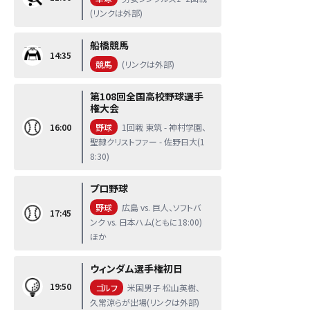
(リンクは外部)
船橋競馬
14:35
競馬
(リンクは外部)
第108回全国高校野球選手
権大会
16:00
野球
1回戦 東筑 - 神村学園、
聖隷クリストファー - 佐野日大(1
8:30)
プロ野球
野球
広島 vs. 巨人、ソフトバ
17:45
ンク vs. 日本ハム(ともに18:00)
ほか
ウィンダム選手権初日
19:50
ゴルフ
米国男子 松山英樹、
久常涼らが出場(リンクは外部)