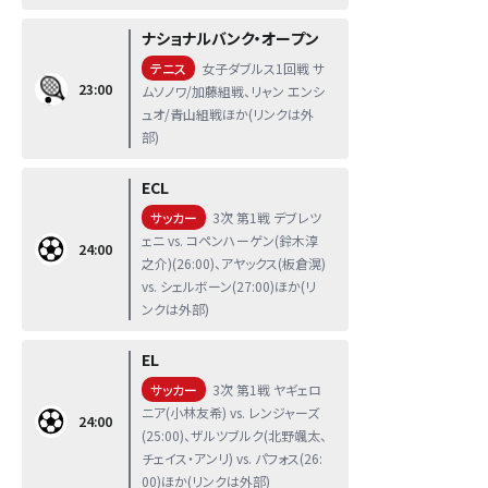
ナショナルバンク・オープン
テニス
女子ダブルス1回戦 サ
23:00
ムソノワ/加藤組戦、リャン エンシ
ュオ/青山組戦ほか(リンクは外
部)
ECL
サッカー
3次 第1戦 デブレツ
ェニ vs. コペンハーゲン(鈴木淳
24:00
之介)(26:00)、アヤックス(板倉滉)
vs. シェルボーン(27:00)ほか(リ
ンクは外部)
EL
サッカー
3次 第1戦 ヤギェロ
ニア(小林友希) vs. レンジャーズ
24:00
(25:00)、ザルツブルク(北野颯太、
チェイス・アンリ) vs. パフォス(26:
00)ほか(リンクは外部)