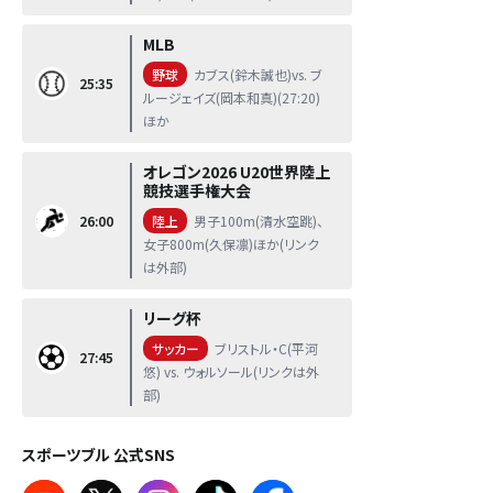
MLB
野球
カブス(鈴木誠也)vs. ブ
25:35
ルージェイズ(岡本和真)(27:20)
ほか
オレゴン2026 U20世界陸上
競技選手権大会
26:00
陸上
男子100m(清水空跳)、
女子800m(久保凛)ほか(リンク
は外部)
リーグ杯
サッカー
ブリストル・C(平河
27:45
悠) vs. ウォルソール(リンクは外
部)
スポーツブル 公式SNS