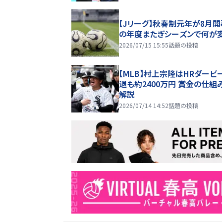
【Jリーグ】秋春制元年が8月開
の年度またぎシーズンで何が
2026/07/15 15:55
話題の投稿
【MLB】村上宗隆はHRダービ
退も約2400万円 賞金の仕組
解説
2026/07/14 14:52
話題の投稿