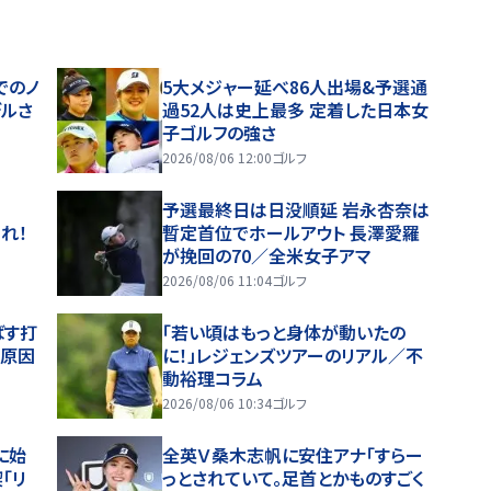
でのノ
5大メジャー延べ86人出場&予選通
デルさ
過52人は史上最多 定着した日本女
子ゴルフの強さ
2026/08/06 12:00
ゴルフ
予選最終日は日没順延 岩永杏奈は
れ！
暫定首位でホールアウト 長澤愛羅
が挽回の70／全米女子アマ
2026/08/06 11:04
ゴルフ
ばす打
「若い頃はもっと身体が動いたの
い原因
に！」レジェンズツアーのリアル／不
動裕理コラム
2026/08/06 10:34
ゴルフ
に始
全英Ｖ桑木志帆に安住アナ「すらー
「リ
っとされていて。足首とかものすごく