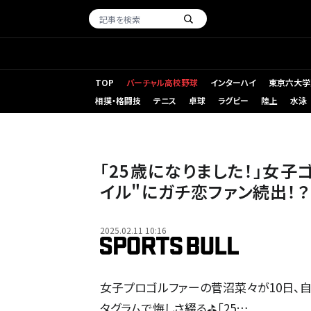
TOP
バーチャル高校野球
インターハイ
東京六大学
相撲・格闘技
テニス
卓球
ラグビー
陸上
水泳
「25歳になりました！」女子
イル"にガチ恋ファン続出！？
2025.02.11 10:16
女子プロゴルファーの菅沼菜々が10日、自
タグラムで悔しさ綴る⛳️「25…