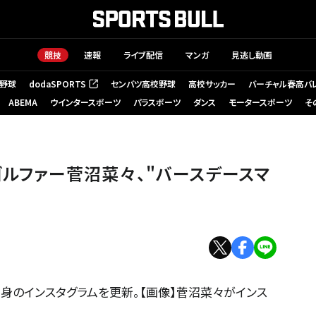
競技
速報
ライブ配信
マンガ
見逃し動画
野球
dodaSPORTS
センバツ高校野球
高校サッカー
バーチャル春高バ
（新しいタブで開く）
ABEMA
ウインタースポーツ
パラスポーツ
ダンス
モータースポーツ
そ
ゴルファー菅沼菜々、"バースデースマ
身のインスタグラムを更新。【画像】菅沼菜々がインス