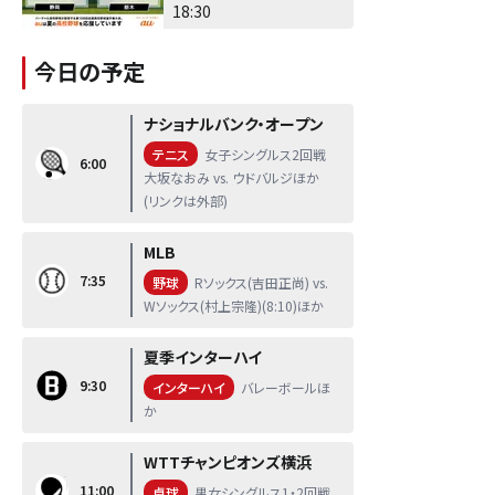
18:30
今日の予定
ナショナルバンク・オープン
テニス
女子シングルス2回戦
6:00
大坂なおみ vs. ウドバルジほか
(リンクは外部)
MLB
7:35
野球
Rソックス(吉田正尚) vs.
Wソックス(村上宗隆)(8:10)ほか
夏季インターハイ
9:30
インターハイ
バレーボールほ
か
WTTチャンピオンズ横浜
11:00
卓球
男女シングルス1・2回戦