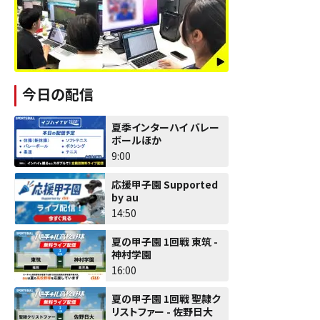
今日の配信
夏季インターハイ バレー
ボールほか
9:00
応援甲子園 Supported
by au
14:50
夏の甲子園 1回戦 東筑 -
神村学園
16:00
夏の甲子園 1回戦 聖隷ク
リストファー - 佐野日大