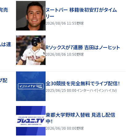
完売
ヌートバー 移籍後初安打がタイム
リー
2026/08/06 11:55
野球
ムは連
Rソックスが7連勝 吉田はノーヒット
2026/08/06 10:50
野球
ブ配
全30競技を完全無料でライブ配信！
2025/06/25 00:00
インターハイ(インハイ.tv)
東都大学野球入替戦 見逃し配信
中！
2026/06/30 00:00
野球