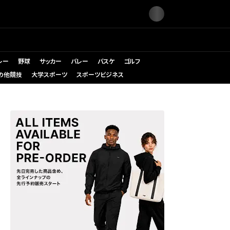
レー
野球
サッカー
バレー
バスケ
ゴルフ
の他競技
大学スポーツ
スポーツビジネス