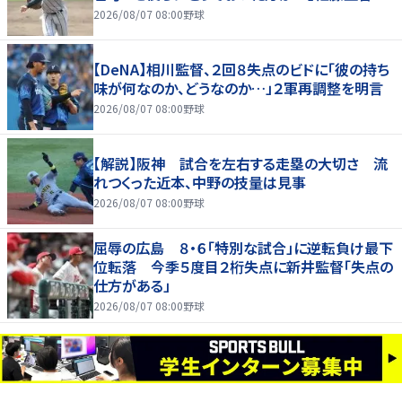
2026/08/07 08:00
野球
【DeNA】相川監督、２回８失点のビドに「彼の持ち
味が何なのか、どうなのか…」２軍再調整を明言
2026/08/07 08:00
野球
【解説】阪神 試合を左右する走塁の大切さ 流
れつくった近本、中野の技量は見事
2026/08/07 08:00
野球
屈辱の広島 ８・６「特別な試合」に逆転負け最下
位転落 今季５度目２桁失点に新井監督「失点の
仕方がある」
2026/08/07 08:00
野球