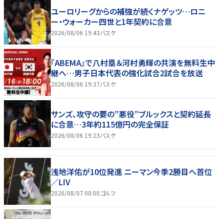
ユーロリーグからの補強が続くナゲッツ…ロニ
ー・ウォーカー四世と1年契約に合意
2026/08/06 19:43
バスケ
『ABEMA』で八村塁＆河村勇輝の共演を無料生中
継へ…男子日本代表の強化試合2試合を放送
2026/08/06 19:37
バスケ
サンズ、攻守の要の”悪役”ブルックスと契約延長
に合意…3年約115億円の完全保証
2026/08/06 19:23
バスケ
浅地洋佑が10位発進 ニーマン今季2勝目へ首位
／LIV
2026/08/07 08:00
ゴルフ