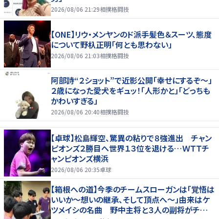
2026/08/06 21:29
相撲格闘技
【ONE】リウ・メンヤンのド派手髪色＆スーツ、態度
について野杁正明「何とも思わない」
2026/08/06 21:03
相撲格闘技
阿部詩“２ショット”で近影公開「幸せにするぞ〜」
２歳になった愛犬をギュッ！「人形かと」「どっちも
かわいすぎる」
2026/08/06 20:40
相撲格闘技
【卓球】松島輝空、驚異の粘りで８強進出 チャン
ピオンズ２勝目へ世界１３位を退ける…ＷＴＴチ
ャンピオンズ横浜
2026/08/06 20:35
卓球
【箱根への道】今季のチームスローガンは「覚悟は
いいか～想いの継承、そして頂点へ～」由来はケ
ツメイシの名曲 野中主将と３人の副将がチーム