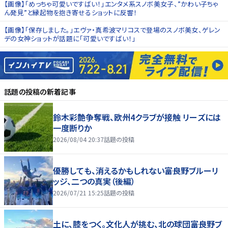
【画像】「めっちゃ可愛いですばい！」エンタメ系スノボ美女子、”かわい子ちゃ
ん発見”と縁起物を抱き寄せるショットに反響！
【画像】「保存しました。」エヴァ・真希波マリコスで登場のスノボ美女、ゲレン
デの女神ショットが話題に「可愛いですばい！」
話題の投稿
の新着記事
鈴木彩艶争奪戦、欧州4クラブが接触 リーズには
一度断りか
2026/08/04 20:37
話題の投稿
優勝しても、消えるかもしれない――富良野ブルーリ
ッジ、二つの真実（後編）
2026/07/21 15:25
話題の投稿
土に、膝をつく。文化人が挑む、北の球団――富良野ブ