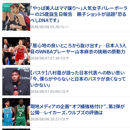
「やっぱ美人はママ譲り～」人気女子バレーボーラ
ーの25歳誕生日報告 親子ショットが話題「恐る
べしDNAです」
2026/08/06 05:20
バレー
「居心地の良いところから抜け出す」…日本人5人
目のWNBAプレーヤー山本麻衣の挑戦の原動力
2026/08/07 07:30
バスケ
【バスケ】八村塁が語った日本代表への熱い思い
「今、僕らがやらないと日本のバスケが良くなって
いかない」
2026/08/07 05:00
バスケ
現地メディアの企画“オフ補強格付け”、第2弾が
公開…レイカーズ、ウルブズの評価は
2026/08/06 20:27
バスケ