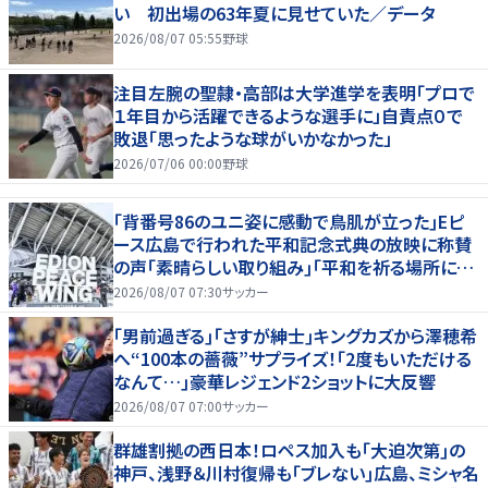
い 初出場の63年夏に見せていた／データ
2026/08/07 05:55
野球
注目左腕の聖隷・高部は大学進学を表明「プロで
１年目から活躍できるような選手に」自責点０で
敗退「思ったような球がいかなかった」
2026/07/06 00:00
野球
｢背番号86のユニ姿に感動で鳥肌が立った｣Eピ
ース広島で行われた平和記念式典の放映に称賛
の声｢素晴らしい取り組み｣｢平和を祈る場所に相
応しい｣
2026/08/07 07:30
サッカー
｢男前過ぎる｣｢さすが紳士｣キングカズから澤穂希
へ“100本の薔薇”サプライズ！｢2度もいただける
なんて…｣豪華レジェンド2ショットに大反響
2026/08/07 07:00
サッカー
群雄割拠の西日本！ロペス加入も｢大迫次第｣の
神戸、浅野＆川村復帰も｢ブレない｣広島、ミシャ名