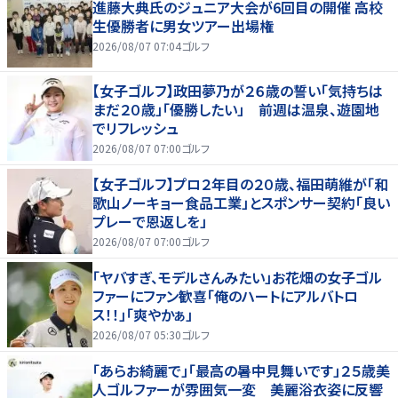
進藤大典氏のジュニア大会が6回目の開催 高校
生優勝者に男女ツアー出場権
2026/08/07 07:04
ゴルフ
【女子ゴルフ】政田夢乃が２６歳の誓い「気持ちは
まだ２０歳」「優勝したい」 前週は温泉、遊園地
でリフレッシュ
2026/08/07 07:00
ゴルフ
【女子ゴルフ】プロ２年目の２０歳、福田萌維が「和
歌山ノーキョー食品工業」とスポンサー契約「良い
プレーで恩返しを」
2026/08/07 07:00
ゴルフ
「ヤバすぎ、モデルさんみたい」お花畑の女子ゴル
ファーにファン歓喜「俺のハートにアルバトロ
ス！！」「爽やかぁ」
2026/08/07 05:30
ゴルフ
「あらお綺麗で」「最高の暑中見舞いです」２５歳美
人ゴルファーが雰囲気一変 美麗浴衣姿に反響