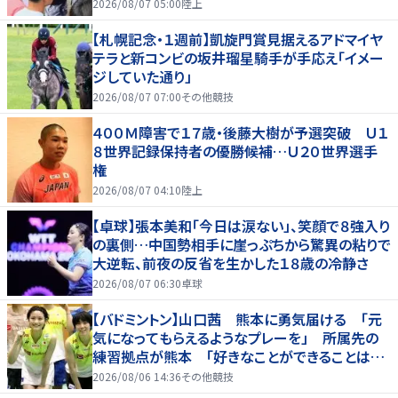
を引っ張る…夏合宿特集第１弾、国学院大
2026/08/07 05:00
陸上
【札幌記念・１週前】凱旋門賞見据えるアドマイヤ
テラと新コンビの坂井瑠星騎手が手応え「イメー
ジしていた通り」
2026/08/07 07:00
その他競技
４００Ｍ障害で１７歳・後藤大樹が予選突破 Ｕ１
８世界記録保持者の優勝候補…Ｕ２０世界選手
権
2026/08/07 04:10
陸上
【卓球】張本美和「今日は涙ない」、笑顔で８強入り
の裏側…中国勢相手に崖っぷちから驚異の粘りで
大逆転、前夜の反省を生かした１８歳の冷静さ
2026/08/07 06:30
卓球
【バドミントン】山口茜 熊本に勇気届ける 「元
気になってもらえるようなプレーを」 所属先の
練習拠点が熊本 「好きなことができることは当
たり前じゃない」
2026/08/06 14:36
その他競技