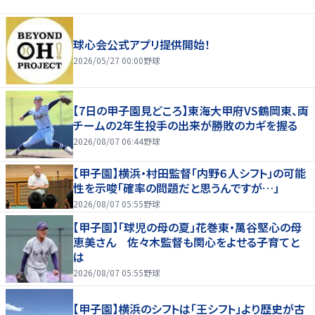
球心会公式アプリ提供開始！
2026/05/27 00:00
野球
【7日の甲子園見どころ】東海大甲府VS鶴岡東、両
チームの2年生投手の出来が勝敗のカギを握る
2026/08/07 06:44
野球
【甲子園】横浜・村田監督「内野６人シフト」の可能
性を示唆「確率の問題だと思うんですが…」
2026/08/07 05:55
野球
【甲子園】「球児の母の夏」花巻東・萬谷堅心の母
恵美さん 佐々木監督も関心をよせる子育てと
は
2026/08/07 05:55
野球
【甲子園】横浜のシフトは「王シフト」より歴史が古