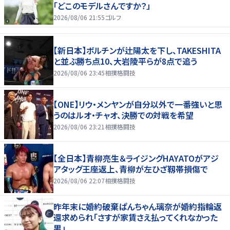
「どこのモデルさんですか？」
2026/08/06 21:55
ゴルフ
【新日本】ボルチンが辻陽太を下し、TAKESHITA
と並ぶ勝ち点10、大岩陵平らが8点で追う
2026/08/06 23:45
相撲格闘技
【ONE】リウ・メンヤンが自分以外で一番強いと思
うのはルオ・チャオ、決勝での対戦を希望
2026/08/06 23:21
相撲格闘技
【全日本】青柳亮生＆ライジングHAYATOがアジ
アタッグ王座返上、青柳が左ひざ靱帯損傷で
2026/08/06 22:07
相撲格闘技
昨年末に婚約破棄ぱんちゃん璃奈が婚約指輪返
還求められ「さすが家賃さえ払ってくれなかった
男」