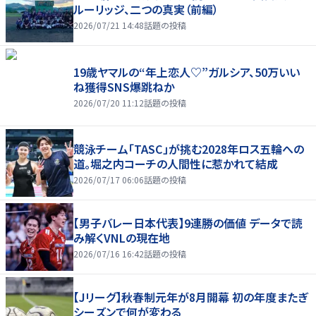
ルーリッジ、二つの真実（前編）
2026/07/21 14:48
話題の投稿
19歳ヤマルの“年上恋人♡”ガルシア、50万いい
ね獲得SNS爆跳ねか
2026/07/20 11:12
話題の投稿
競泳チーム「TASC」が挑む2028年ロス五輪への
道。堀之内コーチの人間性に惹かれて結成
2026/07/17 06:06
話題の投稿
【男子バレー日本代表】9連勝の価値 データで読
み解くVNLの現在地
2026/07/16 16:42
話題の投稿
【Jリーグ】秋春制元年が8月開幕 初の年度またぎ
シーズンで何が変わる