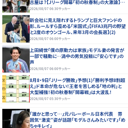
古屋は？【Jリーグ開幕｢初の秋春制｣の大激論】
(2)
2026/08/07 06:30
サッカー
新会社に見え隠れするトランプと巨大ファンドの
影、ルールすら歪める｢米国式｣【FIFA3兆円の野望
と2度のオウンゴール、来年3月の会長選】(2)
2026/08/07 06:00
サッカー
上田綺世「僕の原動力は家族」モデル妻の発言が
一部で騒動に…渦中の男気投稿に「安心です」の
声
2026/08/07 06:00
サッカー
8月8・9日｢Jリーグ勝敗｣予想(1)｢勝利予想8割超
え｣ド本命が危ない！王者を苦しめる｢地の利｣と
大型補強！初の秋春制｢開幕戦｣は大波乱！
2026/08/07 05:30
サッカー
「誰かと思って…」元バレーボール日本代表 雰
囲気“激変”姿が話題「モデルさんみたいです」「め
ちゃキレイ」