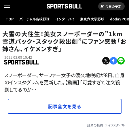
今日の予定
TOP
バーチャル高校野球
インターハイ
東京六大学野球
dodaSPO
（新しいタブ
大雪の大往生！美女スノーボーダーの”1km
雪道バック・スタック救出劇”にファン感動「お
姉さん、イケメンすぎ」
2025.02.09 19:42
スノーボーダー、サーファー女子の渡久地咲紀が8日、自身
のインスタグラムを更新した。【動画】「可愛すぎて注文殺
到してるのか…
記事全文を見る
話題の投稿
ライフスタイル