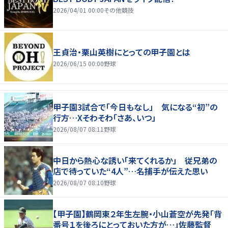
2026/04/01 00:00
その他競技
王貞治・栗山英樹にとっての甲子園とは
2026/06/15 00:00
野球
甲子園3試合で「今日もなし」 気になる“初”の
行方…Xそわそわ「さあ、いつ」
2026/08/07 08:11
野球
中日から熱心な誘い「来てくれるか」 従兄弟の
店で待っていた“4人”…名捕手が伝えた思い
2026/08/07 08:10
野球
【甲子園】鶴岡東２年生左腕・小山蒼空が先発「背
番号１を後ろにとっておいた方が…」佐藤監督