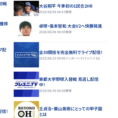
初戦
大谷翔平 今季初の1試合2HR
2026/08/06 06:07
野球
来獲得
卓球・張本智和 大会V2へ快勝発進
2026/08/06 06:00
卓球
ブ配
全30競技を完全無料でライブ配信！
2025/06/25 00:00
インターハイ(インハイ.tv)
東都大学野球入替戦 見逃し配信
中！
2026/06/30 00:00
野球
王貞治・栗山英樹にとっての甲子園
配信！
とは