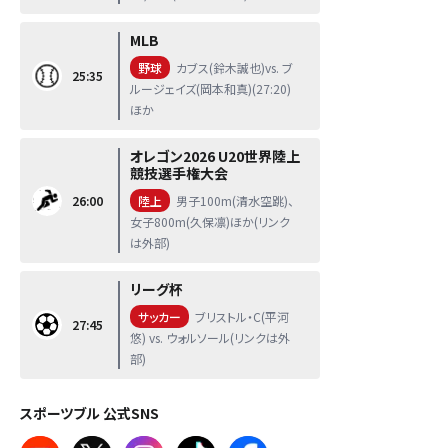
MLB
野球
カブス(鈴木誠也)vs. ブ
25:35
ルージェイズ(岡本和真)(27:20)
ほか
オレゴン2026 U20世界陸上
競技選手権大会
26:00
陸上
男子100m(清水空跳)、
女子800m(久保凛)ほか(リンク
は外部)
リーグ杯
サッカー
ブリストル・C(平河
27:45
悠) vs. ウォルソール(リンクは外
部)
スポーツブル 公式SNS