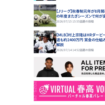
【Jリーグ】秋春制元年が8月開
の年度またぎシーズンで何が
2026/07/15 15:55
話題の投稿
【MLB】村上宗隆はHRダービ
退も約2400万円 賞金の仕組
解説
2026/07/14 14:52
話題の投稿