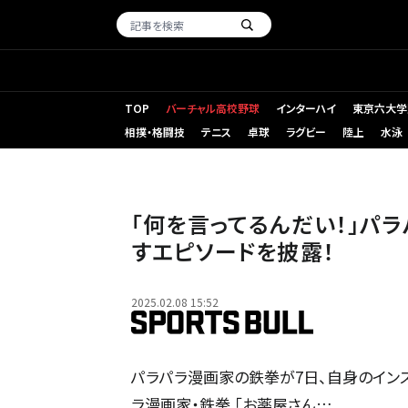
TOP
バーチャル高校野球
インターハイ
東京六大学
相撲・格闘技
テニス
卓球
ラグビー
陸上
水泳
「何を言ってるんだい！」パ
すエピソードを披露！
2025.02.08 15:52
パラパラ漫画家の鉄拳が7日、自身のインス
ラ漫画家・鉄拳 「お薬屋さん…