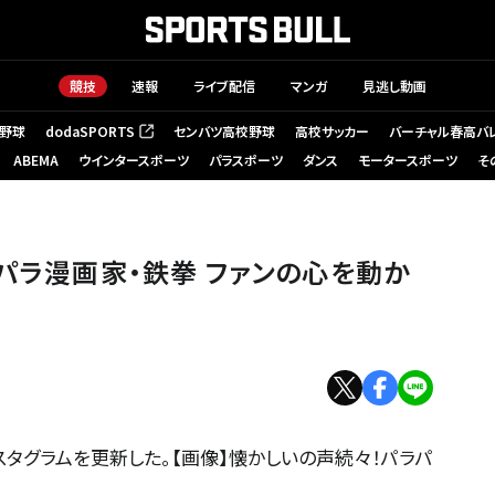
競技
速報
ライブ配信
マンガ
見逃し動画
野球
dodaSPORTS
センバツ高校野球
高校サッカー
バーチャル春高バ
（新しいタブで開く）
ABEMA
ウインタースポーツ
パラスポーツ
ダンス
モータースポーツ
そ
ラパラ漫画家・鉄拳 ファンの心を動か
タグラムを更新した。【画像】懐かしいの声続々！パラパ