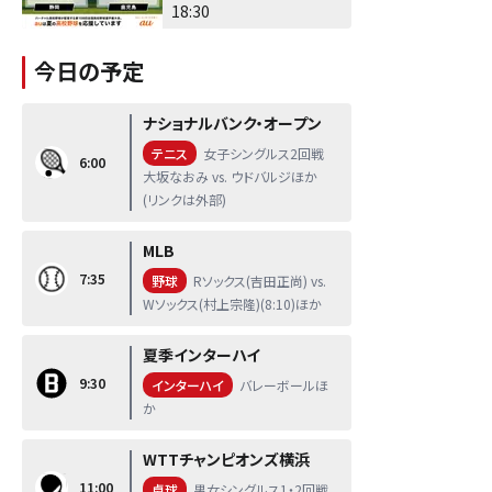
18:30
今日の予定
ナショナルバンク・オープン
テニス
女子シングルス2回戦
6:00
大坂なおみ vs. ウドバルジほか
(リンクは外部)
MLB
7:35
野球
Rソックス(吉田正尚) vs.
Wソックス(村上宗隆)(8:10)ほか
夏季インターハイ
9:30
インターハイ
バレーボールほ
か
WTTチャンピオンズ横浜
11:00
卓球
男女シングルス1・2回戦