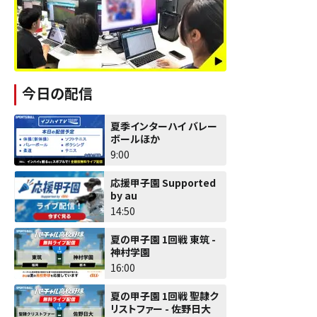
今日の配信
夏季インターハイ バレー
ボールほか
9:00
応援甲子園 Supported
by au
14:50
夏の甲子園 1回戦 東筑 -
神村学園
16:00
夏の甲子園 1回戦 聖隷ク
リストファー - 佐野日大