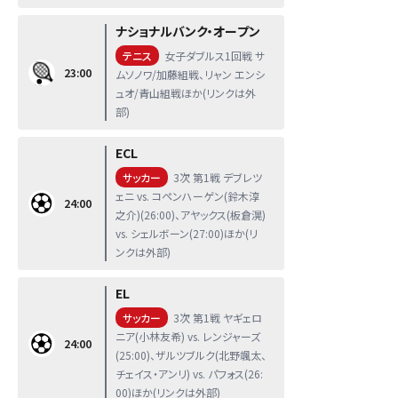
ナショナルバンク・オープン
テニス
女子ダブルス1回戦 サ
23:00
ムソノワ/加藤組戦、リャン エンシ
ュオ/青山組戦ほか(リンクは外
部)
ECL
サッカー
3次 第1戦 デブレツ
ェニ vs. コペンハーゲン(鈴木淳
24:00
之介)(26:00)、アヤックス(板倉滉)
vs. シェルボーン(27:00)ほか(リ
ンクは外部)
EL
サッカー
3次 第1戦 ヤギェロ
ニア(小林友希) vs. レンジャーズ
24:00
(25:00)、ザルツブルク(北野颯太、
チェイス・アンリ) vs. パフォス(26:
00)ほか(リンクは外部)