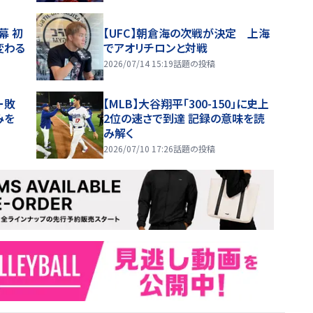
幕 初
【UFC】朝倉海の次戦が決定 上海
変わる
でアオリチロンと対戦
2026/07/14 15:19
話題の投稿
ー敗
【MLB】大谷翔平「300-150」に史上
みを
2位の速さで到達 記録の意味を読
み解く
2026/07/10 17:26
話題の投稿