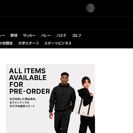
レー
野球
サッカー
バレー
バスケ
ゴルフ
の他競技
大学スポーツ
スポーツビジネス