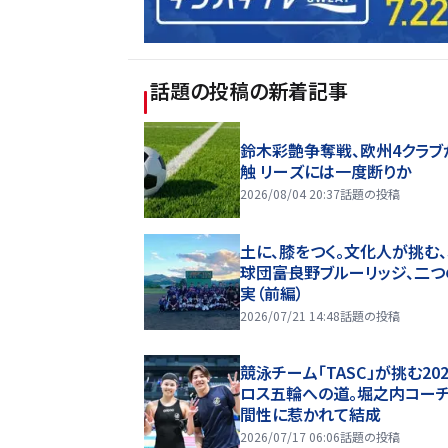
話題の投稿
の新着記事
鈴木彩艶争奪戦、欧州4クラブ
触 リーズには一度断りか
2026/08/04 20:37
話題の投稿
土に、膝をつく。文化人が挑む
球団――富良野ブルーリッジ、二
実（前編）
2026/07/21 14:48
話題の投稿
競泳チーム「TASC」が挑む20
ロス五輪への道。堀之内コー
間性に惹かれて結成
2026/07/17 06:06
話題の投稿