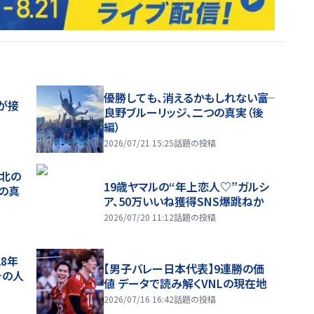
優勝しても、消えるかもしれない――富
が接
良野ブルーリッジ、二つの真実（後
編）
2026/07/21 15:25
話題の投稿
、北の
19歳ヤマルの“年上恋人♡”ガルシ
つの真
ア、50万いいね獲得SNS爆跳ねか
2026/07/20 11:12
話題の投稿
28年
【男子バレー日本代表】9連勝の価
チの人
値 データで読み解くVNLの現在地
2026/07/16 16:42
話題の投稿