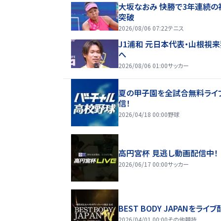
大坂なおみ 快勝で3年連続の
突破
2026/08/06 07:22
テニス
J1浦和 元日本代表・山根視
へ
2026/08/06 01:00
サッカー
夏の甲子園を全試合無料ライ
信！
2026/04/18 00:00
野球
高円宮杯 見逃し動画配信中！
2026/06/17 00:00
サッカー
BEST BODY JAPANをライブ
2026/04/01 00:00
その他競技