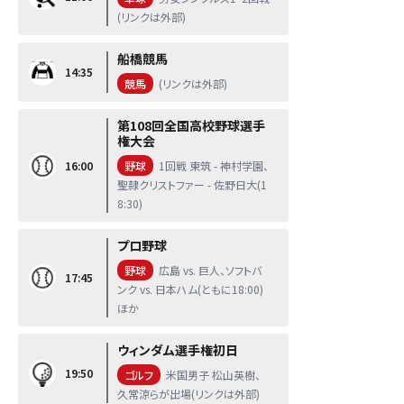
(リンクは外部)
船橋競馬
14:35
競馬
(リンクは外部)
第108回全国高校野球選手
権大会
16:00
野球
1回戦 東筑 - 神村学園、
聖隷クリストファー - 佐野日大(1
8:30)
プロ野球
野球
広島 vs. 巨人、ソフトバ
17:45
ンク vs. 日本ハム(ともに18:00)
ほか
ウィンダム選手権初日
19:50
ゴルフ
米国男子 松山英樹、
久常涼らが出場(リンクは外部)