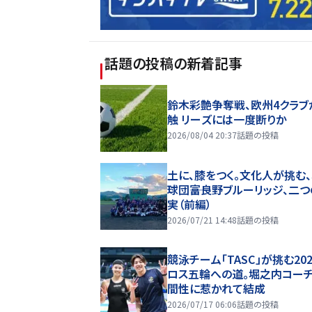
話題の投稿
の新着記事
鈴木彩艶争奪戦、欧州4クラブ
触 リーズには一度断りか
2026/08/04 20:37
話題の投稿
土に、膝をつく。文化人が挑む
球団――富良野ブルーリッジ、二
実（前編）
2026/07/21 14:48
話題の投稿
競泳チーム「TASC」が挑む20
ロス五輪への道。堀之内コー
間性に惹かれて結成
2026/07/17 06:06
話題の投稿