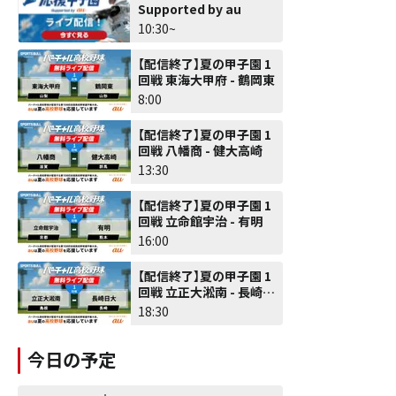
Supported by au
10:30~
【配信終了】夏の甲子園 1
回戦 東海大甲府 - 鶴岡東
8:00
【配信終了】夏の甲子園 1
回戦 八幡商 - 健大高崎
13:30
【配信終了】夏の甲子園 1
回戦 立命館宇治 - 有明
16:00
【配信終了】夏の甲子園 1
回戦 立正大淞南 - 長崎日
大
18:30
今日の予定