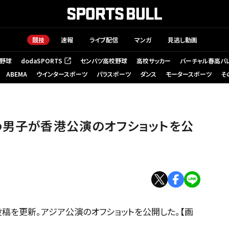
競技
速報
ライブ配信
マンガ
見逃し動画
野球
dodaSPORTS
センバツ高校野球
高校サッカー
バーチャル春高バ
（新しいタブで開く）
ABEMA
ウインタースポーツ
パラスポーツ
ダンス
モータースポーツ
そ
わ男子が香港公演のオフショットを公
稿を更新。アジア公演のオフショットを公開した。【画