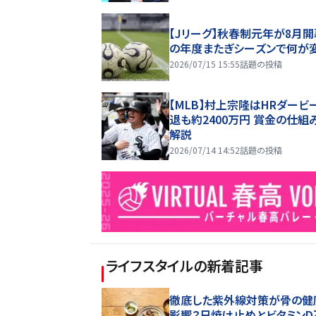
【Jリーグ】秋春制元年が8月開
の年度またぎシーズンで何が
2026/07/15 15:55
話題の投稿
【MLB】村上宗隆はHRダービ
退も約2400万円 賞金の仕組
解説
2026/07/14 14:52
話題の投稿
ライフスタイル
の新着記事
徹底した紫外線対策が骨の健
影響？日焼け止めとビタミンD