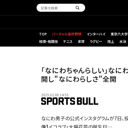
TOP
バーチャル高校野球
インターハイ
東京六大学
相撲・格闘技
テニス
卓球
ラグビー
陸上
水泳
「なにわちゃんらしい」なに
開し"なにわらしさ"全開
2025.02.08 14:55
なにわ男子の公式インスタグラムが7日、投
像】イコラブ・大場花菜の誕生日…