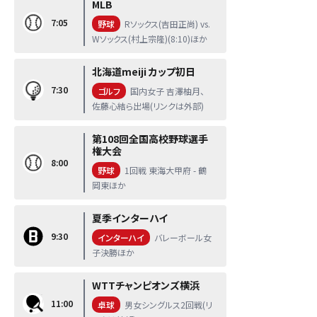
MLB
7:05
野球
Rソックス(吉田正尚) vs.
Wソックス(村上宗隆)(8:10)ほか
北海道meiji カップ初日
7:30
ゴルフ
国内女子 吉澤柚月、
佐藤心結ら出場(リンクは外部)
第108回全国高校野球選手
権大会
8:00
野球
1回戦 東海大甲府 - 鶴
岡東ほか
夏季インターハイ
9:30
インターハイ
バレーボール女
子決勝ほか
WTTチャンピオンズ横浜
11:00
卓球
男女シングルス2回戦(リ