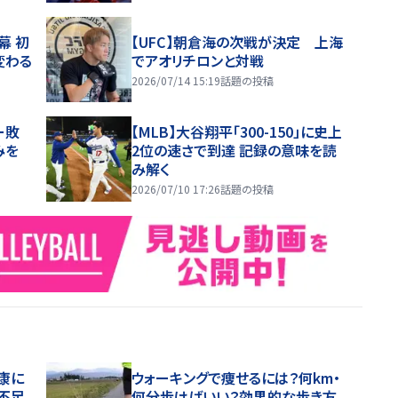
幕 初
【UFC】朝倉海の次戦が決定 上海
変わる
でアオリチロンと対戦
2026/07/14 15:19
話題の投稿
ー敗
【MLB】大谷翔平「300-150」に史上
みを
2位の速さで到達 記録の意味を読
み解く
2026/07/10 17:26
話題の投稿
康に
ウォーキングで痩せるには？何km・
不足
何分歩けばいい？効果的な歩き方