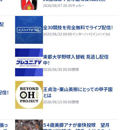
2026/08/07 20:35
サッカー
配
全30競技を完全無料でライブ配信！
2025/06/22 00:00
インターハイ(インハイ.tv)
東都大学野球入替戦 見逃し配信
中！
2026/06/30 00:00
野球
王貞治・栗山英樹にとっての甲子園
配信！
とは
2026/06/15 00:00
野球
張っ
５４歳美脚アナが豪快投球 望月