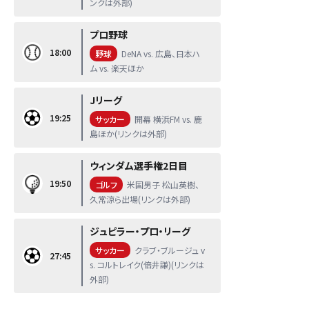
ンクは外部)
プロ野球
18:00
野球
DeNA vs. 広島、日本ハ
ム vs. 楽天ほか
Jリーグ
19:25
サッカー
開幕 横浜FM vs. 鹿
島ほか(リンクは外部)
ウィンダム選手権2日目
19:50
ゴルフ
米国男子 松山英樹、
久常涼ら出場(リンクは外部)
ジュピラー・プロ・リーグ
サッカー
クラブ・ブルージュ v
27:45
s. コルトレイク(倍井謙)(リンクは
外部)