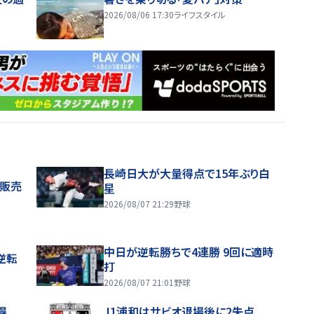
2026/08/06 17:30
ライフスタイル
長崎日大が大量得点で15年ぶり白
般販売
星
2026/08/07 21:29
野球
中日が逆転勝ちで4連勝 9回に適時
逆転
打
2026/08/07 21:01
野球
得
J1浦和はサビオ退場後に2失点