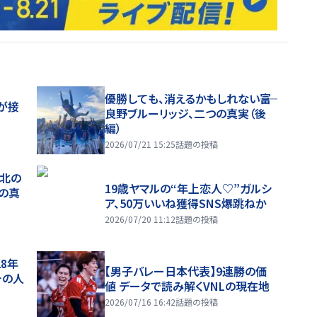
優勝しても、消えるかもしれない――富
が接
良野ブルーリッジ、二つの真実（後
編）
2026/07/21 15:25
話題の投稿
、北の
19歳ヤマルの“年上恋人♡”ガルシ
つの真
ア、50万いいね獲得SNS爆跳ねか
2026/07/20 11:12
話題の投稿
28年
【男子バレー日本代表】9連勝の価
チの人
値 データで読み解くVNLの現在地
2026/07/16 16:42
話題の投稿