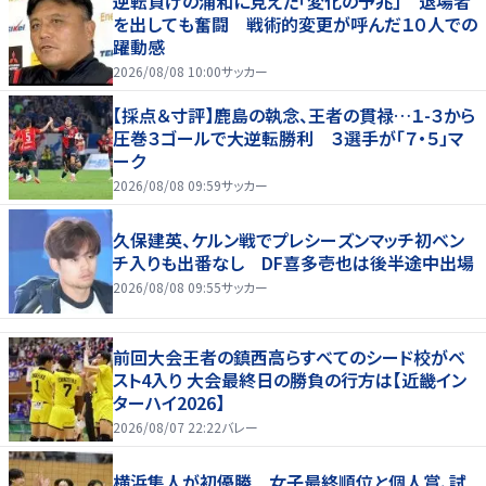
逆転負けの浦和に見えた「変化の予兆」 退場者
を出しても奮闘 戦術的変更が呼んだ１０人での
躍動感
2026/08/08 10:00
サッカー
【採点＆寸評】鹿島の執念、王者の貫禄…１-３から
圧巻３ゴールで大逆転勝利 ３選手が「７・５」マ
ーク
2026/08/08 09:59
サッカー
久保建英、ケルン戦でプレシーズンマッチ初ベン
チ入りも出番なし DF喜多壱也は後半途中出場
2026/08/08 09:55
サッカー
前回大会王者の鎮西高らすべてのシード校がベ
スト4入り 大会最終日の勝負の行方は【近畿イン
ターハイ2026】
2026/08/07 22:22
バレー
横浜隼人が初優勝 女子最終順位と個人賞、試