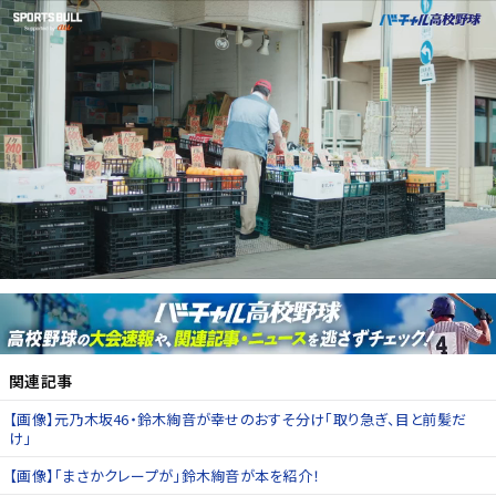
関連記事
【画像】元乃木坂46・鈴木絢音が幸せのおすそ分け「取り急ぎ、目と前髪だ
け」
【画像】「まさかクレープが」鈴木絢音が本を紹介！