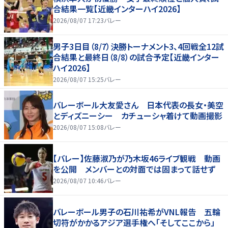
合結果一覧【近畿インターハイ2026】
2026/08/07 17:23
バレー
男子3日目（8/7）決勝トーナメント3、4回戦全12試
合結果と最終日（8/8）の試合予定【近畿インター
ハイ2026】
2026/08/07 15:25
バレー
バレーボール大友愛さん 日本代表の長女・美空
とディズニーシー カチューシャ着けて動画撮影
2026/08/07 15:08
バレー
【バレー】佐藤淑乃が乃木坂46ライブ観戦 動画
を公開 メンバーとの対面では固まって話せず
2026/08/07 10:46
バレー
バレーボール男子の石川祐希がVNL報告 五輪
切符がかかるアジア選手権へ「そしてここから」