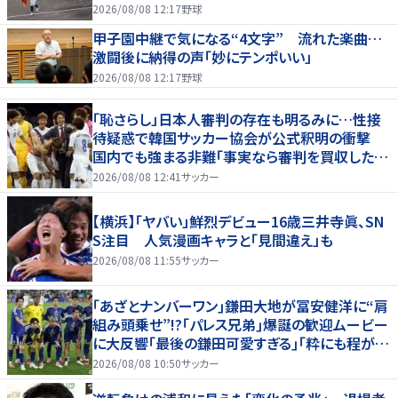
2026/08/08 12:17
野球
甲子園中継で気になる“4文字” 流れた楽曲…
激闘後に納得の声「妙にテンポいい」
2026/08/08 12:17
野球
「恥さらし」日本人審判の存在も明るみに…性接
待疑惑で韓国サッカー協会が公式釈明の衝撃
国内でも強まる非難「事実なら審判を買収したこ
とになる」
2026/08/08 12:41
サッカー
【横浜】「ヤバい」鮮烈デビュー16歳三井寺眞、SN
S注目 人気漫画キャラと「見間違え」も
2026/08/08 11:55
サッカー
｢あざとナンバーワン｣鎌田大地が冨安健洋に“肩
組み頭乗せ”!?｢パレス兄弟｣爆誕の歓迎ムービー
に大反響｢最後の鎌田可愛すぎる｣｢粋にも程があ
る！」
2026/08/08 10:50
サッカー