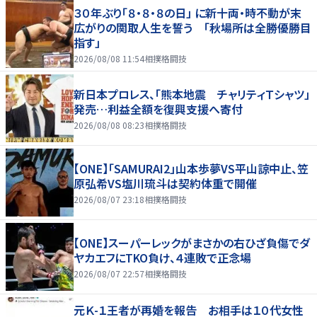
３０年ぶり「８・８・８の日」 に新十両・時不動が末
広がりの関取人生を誓う 「秋場所は全勝優勝目
指す」
2026/08/08 11:54
相撲格闘技
新日本プロレス、「熊本地震 チャリティＴシャツ」
発売…利益全額を復興支援へ寄付
2026/08/08 08:23
相撲格闘技
【ONE】「SAMURAI2」山本歩夢VS平山諒中止、笠
原弘希VS塩川琉斗は契約体重で開催
2026/08/07 23:18
相撲格闘技
【ONE】スーパーレックがまさかの右ひざ負傷でダ
ヤカエフにTKO負け、４連敗で正念場
2026/08/07 22:57
相撲格闘技
元Ｋ-１王者が再婚を報告 お相手は１０代女性