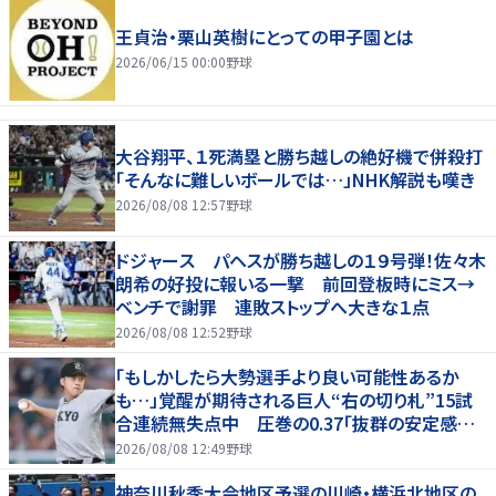
王貞治・栗山英樹にとっての甲子園とは
2026/06/15 00:00
野球
大谷翔平、１死満塁と勝ち越しの絶好機で併殺打
「そんなに難しいボールでは…」NHK解説も嘆き
2026/08/08 12:57
野球
ドジャース パヘスが勝ち越しの１９号弾！佐々木
朗希の好投に報いる一撃 前回登板時にミス→
ベンチで謝罪 連敗ストップへ大きな１点
2026/08/08 12:52
野球
「もしかしたら大勢選手より良い可能性あるか
も…」覚醒が期待される巨人“右の切り札”15試
合連続無失点中 圧巻の0.37「抜群の安定感を
持っている」
2026/08/08 12:49
野球
神奈川秋季大会地区予選の川崎・横浜北地区の