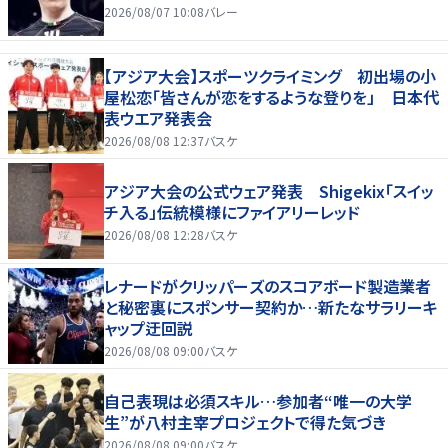
2026/08/07 10:08
バレー
【アジア大会】スポーツクライミング 初出場の小
屋松恋「皆さんが恋をするような登りを」 日本代
表ウエア発表会
2026/08/08 12:37
バスケ
アジア大会の公式ウェア発表 Shigekix「スイッ
チ入る」伝統模様にファイアリーレッド
2026/08/08 12:28
バスケ
レナードがクリッパーズのスコアボード製造業者
と秘密裏にスポンサー契約か‬…新たなサラリーキ
ャップ迂回説
2026/08/08 09:00
バスケ
自己表現は必須スキル…参加者“唯一の大学
生”が八村主宰プロジェクトで得た気づき
2026/08/08 09:00
バスケ