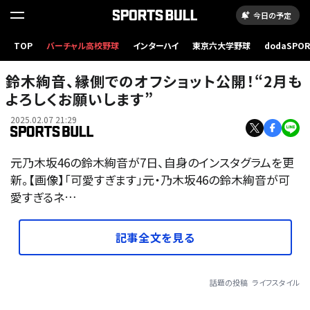
今日の予定
TOP
バーチャル高校野球
インターハイ
東京六大学野球
dodaSPO
（新しいタブ
鈴木絢音、縁側でのオフショット公開！“2月も
よろしくお願いします”
2025.02.07 21:29
元乃木坂46の鈴木絢音が7日、自身のインスタグラムを更
新。【画像】「可愛すぎます」元・乃木坂46の鈴木絢音が可
愛すぎるネ…
記事全文を見る
話題の投稿
ライフスタイル