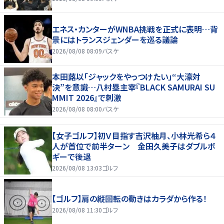
エネス・カンターがWNBA挑戦を正式に表明…背
景にはトランスジェンダーを巡る議論
2026/08/08 08:09
バスケ
本田蕗以「ジャックをやっつけたい」“大濠対
決”を意識…八村塁主宰『BLACK SAMURAI SU
MMIT 2026』で刺激
2026/08/08 08:00
バスケ
【女子ゴルフ】初Ｖ目指す吉沢柚月、小林光希ら４
人が首位で前半ターン 金田久美子はダブルボ
ギーで後退
2026/08/08 13:03
ゴルフ
【ゴルフ】肩の縦回転の動きはカラダから作る！
2026/08/08 11:30
ゴルフ