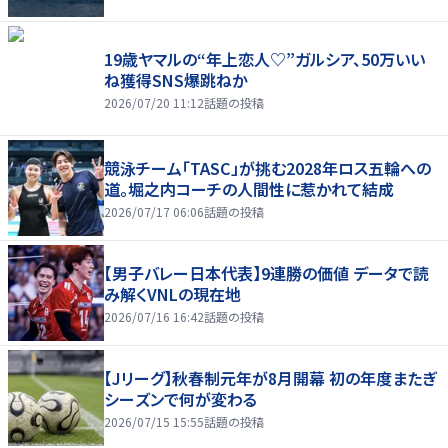
19歳ヤマルの“年上恋人♡”ガルシア、50万いい
ね獲得SNS爆跳ねか
2026/07/20 11:12
話題の投稿
競泳チーム「TASC」が挑む2028年ロス五輪への
道。堀之内コーチの人間性に惹かれて結成
2026/07/17 06:06
話題の投稿
【男子バレー日本代表】9連勝の価値 データで読
み解くVNLの現在地
2026/07/16 16:42
話題の投稿
【Jリーグ】秋春制元年が8月開幕 初の年度またぎ
シーズンで何が変わる
2026/07/15 15:55
話題の投稿