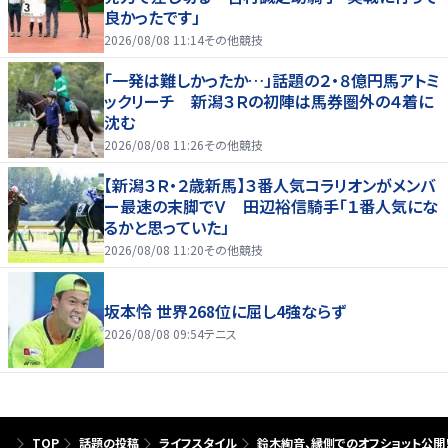
良かったです」
2026/08/08 11:14
その他競技
「一発は難しかったか…」話題の２・８億円馬アトミ
ックリーチ 新潟３Ｒの初陣は馬券圏外の４着に
沈む
2026/08/08 11:26
その他競技
【新潟３Ｒ・２歳新馬】３番人気コラリオンがメンバ
ー最速の末脚でＶ 田辺裕信騎手「１番人気にな
るかと思っていた」
2026/08/08 11:20
その他競技
坂本怜 世界268位に屈し4強ならず
2026/08/08 09:54
テニス
TOP
話題の投稿
ライフスタイル
鈴木絢音、縁側でのオフショット公開！