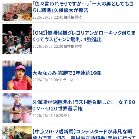
「色々言われそうですが…」「一人の男としてもさ
らに精進」久保優太が報告
2026/08/07 22:45
相撲格闘技
【ONE】優勝候補グレゴリアンがローキック蹴りま
くってウスビャンに勝利、４強進出
2026/08/07 22:30
相撲格闘技
大坂なおみ 完勝で2年連続16強
2026/08/08 08:31
テニス
久保凛が決勝進出！ラスト勝負制した！ 女子８０
０Ｍ…Ｕ２０世界選手権
2026/08/08 10:20
陸上
【中京２Ｒ・２歳新馬】コンテスタードが非凡な瞬
発力で差し切る 吉村誠之助騎手「実戦に行って