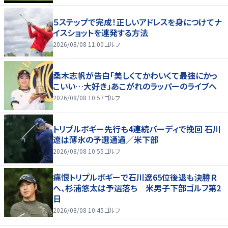
５ステップで完成！正しいアドレスを身につけてナ
イスショットを連発する方法
2026/08/08 11:00
ゴルフ
桑木志帆が告白「美しくてかわいくて最強にかっ
こいい…大好き」あこがれのラッパーのライブへ
2026/08/08 10:57
ゴルフ
トリプルボギー先行も4連続バーディで挽回 石川
遼は薄氷の予選通過／米下部
2026/08/08 10:55
ゴルフ
痛恨トリプルボギーで石川遼65位後退も決勝Ｒ
へ、杉浦悠太は予選落ち 米男子下部ゴルフ第2
日
2026/08/08 10:45
ゴルフ