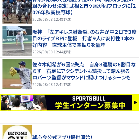
組み合わせ決定！武相と市ケ尾が同ブロックに【2
026年秋高校野球】
2026/08/08 12:49
野球
阪神 「左アキレス腱断裂」の石井が中２日で３度
目のライブＢＰに登板 打者９人に安打性１本の
好内容 直球主体で空振りを量産
2026/08/08 12:44
野球
佐々木朗希が６回２失点 自身３連勝の６勝目な
らず 右足にアクシデントも続投して踏ん張る
ロバーツ監督がマウンドに駆けつけるシーンも
2026/08/08 12:41
野球
球心会公式アプリ提供開始！