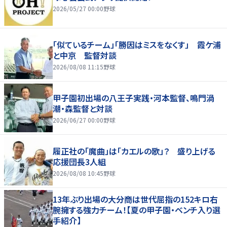
2026/05/27 00:00
野球
「似ているチーム」「勝因はミスをなくす」 霞ケ浦
と中京 監督対談
2026/08/08 11:15
野球
甲子園初出場の八王子実践・河本監督、鳴門渦
潮・森監督と対談
2026/06/27 00:00
野球
履正社の「魔曲」は「カエルの歌」？ 盛り上げる
応援団長3人組
2026/08/08 10:45
野球
13年ぶり出場の大分商は世代屈指の152キロ右
腕擁する強力チーム！【夏の甲子園・ベンチ入り選
手紹介】