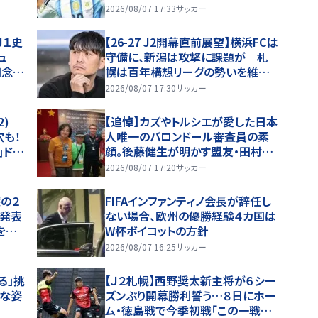
2026/08/07 17:33
サッカー
Ｊ１史
【26-27 J2開幕直前展望】横浜FCは
ュ
守備に、新潟は攻撃に課題が 札
知念
幌は百年構想リーグの勢いを維持
開
できるか(2)
2026/08/07 17:30
サッカー
2)
【追悼】カズやトルシエが愛した日本
穴も！
人唯一のバロンドール審査員の素
｣ドタ
顔。後藤健生が明かす盟友・田村修
を分け
一さん(1)W杯直後のフランス取材
2026/08/07 17:20
サッカー
とオマール海老事件
の２
FIFAインファンティノ会長が辞任し
を発表
ない場合、欧州の優勝経験４カ国は
を踏
W杯ボイコットの方針
いま
2026/08/07 16:25
サッカー
る」挑
【Ｊ２札幌】西野奨太新主将が６シー
んな姿
ズンぶり開幕勝利誓う…８日にホー
ム・徳島戦で今季初戦「この一戦で