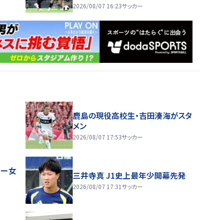
どういうシーズンを歩めるかが決ま
2026/08/07 16:23
サッカー
る」
鹿島の現役高校生・吉田湊海がスタ
メン
2026/08/07 17:53
サッカー
レー女
三井寺真 J1史上最年少開幕先発
2026/08/07 17:31
サッカー