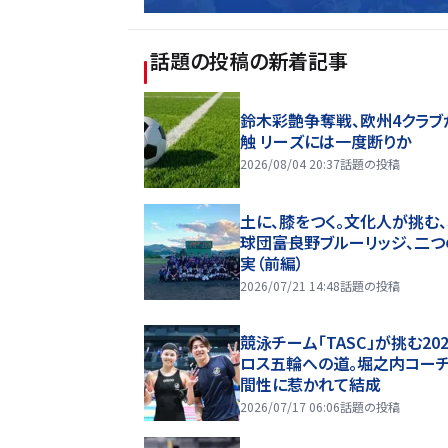
話題の投稿
の新着記事
鈴木彩艶争奪戦、欧州4クラブ
触 リーズには一度断りか
2026/08/04 20:37
話題の投稿
土に、膝をつく。文化人が挑む
球団――富良野ブルーリッジ、二
実（前編）
2026/07/21 14:48
話題の投稿
競泳チーム「TASC」が挑む20
ロス五輪への道。堀之内コー
間性に惹かれて結成
2026/07/17 06:06
話題の投稿