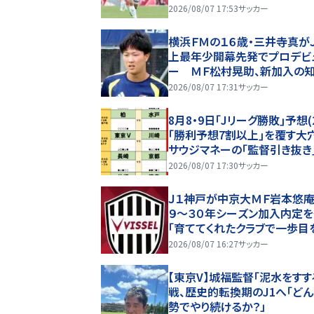
Ｍと激突
2026/08/07 17:53
サッカー
横浜ＦＭの１６歳・三井寺真が
上最年少開幕先発でプロデビ
ー ＭＦ松村晃助、新加入の
慶、ブランコも先発 “６万人
2026/08/07 17:31
サッカー
幕”の鹿島戦
8月8・9日｢Jリーグ勝敗｣予想(
｢勝利予想7割以上｣を覆す大
サウジマネーの｢監督引き抜き
バタ劇と、｢特別な日｣が勝敗
2026/08/07 17:30
サッカー
る！
Ｊ１神戸が中京大ＭＦ岩本悠庵
９～３０年シーズン加入内定
「育ててくれたクラブで一歩目
み出せることを大変嬉しく思
2026/08/07 16:27
サッカー
す」
【東京V】城福監督「泥水をすす
戦、歴史的転換期のJ1へ「ど
勢でやり続けるか？」