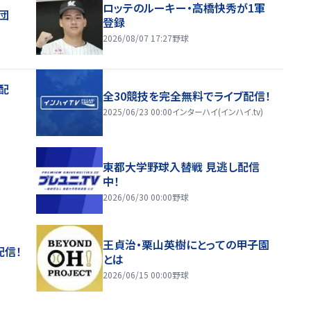
ロッテのルーキー・高橋快秀が1軍
団
登録
2026/08/07 17:27
野球
配
全30競技を完全無料でライブ配信！
2025/06/23 00:00
インターハイ(インハイ.tv)
東都大学野球入替戦 見逃し配信
中！
2026/06/30 00:00
野球
王貞治・栗山英樹にとっての甲子園
配信！
とは
2026/06/15 00:00
野球