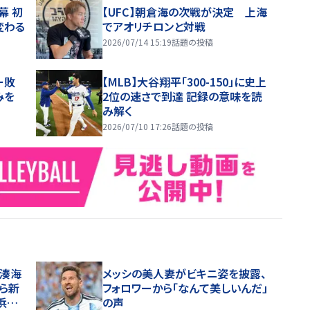
幕 初
【UFC】朝倉海の次戦が決定 上海
変わる
でアオリチロンと対戦
2026/07/14 15:19
話題の投稿
ー敗
【MLB】大谷翔平「300-150」に史上
みを
2位の速さで到達 記録の意味を読
み解く
2026/07/10 17:26
話題の投稿
田湊海
メッシの美人妻がビキニ姿を披露、
ら新
フォロワーから「なんて美しいんだ」
浜Ｆ
の声