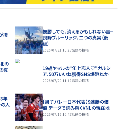
優勝しても、消えるかもしれない――富
が接
良野ブルーリッジ、二つの真実（後
編）
2026/07/21 15:25
話題の投稿
、北の
19歳ヤマルの“年上恋人♡”ガルシ
つの真
ア、50万いいね獲得SNS爆跳ねか
2026/07/20 11:12
話題の投稿
28年
【男子バレー日本代表】9連勝の価
チの人
値 データで読み解くVNLの現在地
2026/07/16 16:42
話題の投稿