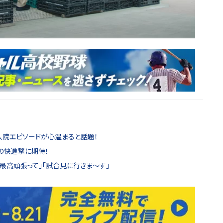
入院エピソードが心温まると話題！
の快進撃に期待！
「最高頑張って」「試合見に行きま〜す」