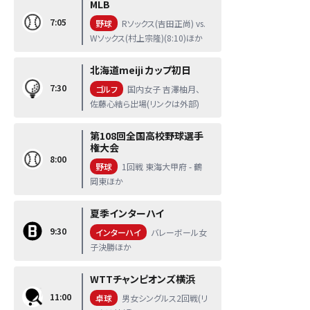
MLB
7:05
野球
Rソックス(吉田正尚) vs.
Wソックス(村上宗隆)(8:10)ほか
北海道meiji カップ初日
7:30
ゴルフ
国内女子 吉澤柚月、
佐藤心結ら出場(リンクは外部)
第108回全国高校野球選手
権大会
8:00
野球
1回戦 東海大甲府 - 鶴
岡東ほか
夏季インターハイ
9:30
インターハイ
バレーボール女
子決勝ほか
WTTチャンピオンズ横浜
11:00
卓球
男女シングルス2回戦(リ