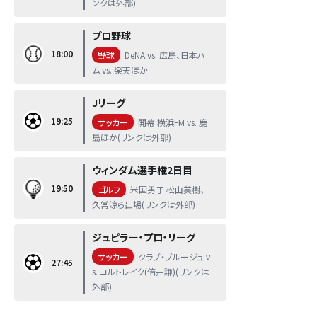
ンクは外部)
プロ野球
18:00
野球
DeNA vs. 広島、日本ハ
ム vs. 楽天ほか
Jリーグ
19:25
サッカー
開幕 横浜FM vs. 鹿
島ほか(リンクは外部)
ウィンダム選手権2日目
19:50
ゴルフ
米国男子 松山英樹、
久常涼ら出場(リンクは外部)
ジュピラー・プロ・リーグ
サッカー
クラブ・ブルージュ v
27:45
s. コルトレイク(倍井謙)(リンクは
外部)