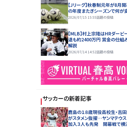
【Jリーグ】秋春制元年が8月開
の年度またぎシーズンで何が
2026/07/15 15:55
話題の投稿
【MLB】村上宗隆はHRダービ
退も約2400万円 賞金の仕組
解説
2026/07/14 14:52
話題の投稿
サッカー
の新着記事
鹿島の１８歳現役高校生・吉
がスタメン抜擢…ヤンマテウス
加入３人も先発 開幕戦で横