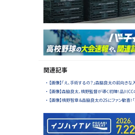
関連記事
【画像】「え、手術するの？」森脇良太の前向きな
【画像】森脇良太、槙野監督が導く初陣！品川CC
【画像】槙野智章＆森脇良太の2Sにファン歓喜！