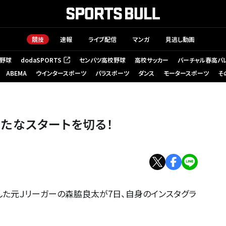
競技
速報
ライブ配信
マンガ
見逃し動画
野球
dodaSPORTS
センバツ高校野球
高校サッカー
バーチャル春高バ
（新しいタブで開く）
ABEMA
ウインタースポーツ
パラスポーツ
ダンス
モータースポーツ
そ
たなスタートを切る！
した元Ｊリーガーの森脇良太が7日、自身のインスタグラ