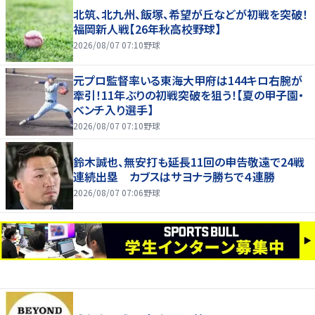
北筑、北九州、飯塚、希望が丘などが初戦を突破！
福岡新人戦【26年秋高校野球】
2026/08/07 07:10
野球
元プロ監督率いる東海大甲府は144キロ右腕が
牽引！11年ぶりの初戦突破を狙う！【夏の甲子園・
ベンチ入り選手】
2026/08/07 07:10
野球
鈴木誠也、無安打も延長11回の申告敬遠で24戦
連続出塁 カブスはサヨナラ勝ちで４連勝
2026/08/07 07:06
野球