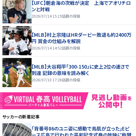
【UFC】朝倉海の次戦が決定 上海でアオリチロ
ンと対戦
2026/07/14 15:19
話題の投稿
【MLB】村上宗隆はHRダービー敗退も約2400万
円 賞金の仕組みを解説
2026/07/14 14:52
話題の投稿
【MLB】大谷翔平「300-150」に史上2位の速さで
到達 記録の意味を読み解く
2026/07/10 17:26
話題の投稿
サッカー
の新着記事
｢背番号86のユニ姿に感動で鳥肌が立った｣Eピ
ース広島で行われた平和記念式典の放映に称賛