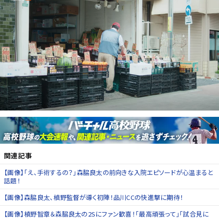
関連記事
【画像】「え、手術するの？」森脇良太の前向きな入院エピソードが心温まると
話題！
【画像】森脇良太、槙野監督が導く初陣！品川CCの快進撃に期待！
【画像】槙野智章＆森脇良太の2Sにファン歓喜！「最高頑張って」「試合見に