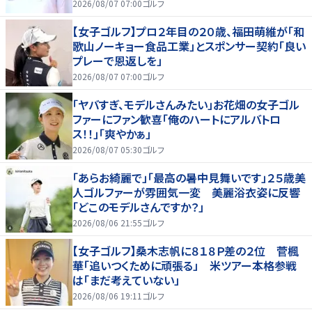
2026/08/07 07:00
ゴルフ
【女子ゴルフ】プロ２年目の２０歳、福田萌維が「和
歌山ノーキョー食品工業」とスポンサー契約「良い
プレーで恩返しを」
2026/08/07 07:00
ゴルフ
「ヤバすぎ、モデルさんみたい」お花畑の女子ゴル
ファーにファン歓喜「俺のハートにアルバトロ
ス！！」「爽やかぁ」
2026/08/07 05:30
ゴルフ
「あらお綺麗で」「最高の暑中見舞いです」２５歳美
人ゴルファーが雰囲気一変 美麗浴衣姿に反響
「どこのモデルさんですか？」
2026/08/06 21:55
ゴルフ
【女子ゴルフ】桑木志帆に８１８Ｐ差の２位 菅楓
華「追いつくために頑張る」 米ツアー本格参戦
は「まだ考えていない」
2026/08/06 19:11
ゴルフ