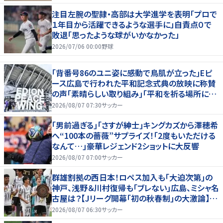
注目左腕の聖隷・高部は大学進学を表明「プロで
１年目から活躍できるような選手に」自責点０で
敗退「思ったような球がいかなかった」
2026/07/06 00:00
野球
｢背番号86のユニ姿に感動で鳥肌が立った｣Eピ
ース広島で行われた平和記念式典の放映に称賛
の声｢素晴らしい取り組み｣｢平和を祈る場所に相
応しい｣
2026/08/07 07:30
サッカー
｢男前過ぎる｣｢さすが紳士｣キングカズから澤穂希
へ“100本の薔薇”サプライズ！｢2度もいただける
なんて…｣豪華レジェンド2ショットに大反響
2026/08/07 07:00
サッカー
群雄割拠の西日本！ロペス加入も｢大迫次第｣の
神戸、浅野＆川村復帰も｢ブレない｣広島、ミシャ名
古屋は？【Jリーグ開幕｢初の秋春制｣の大激論】
(2)
2026/08/07 06:30
サッカー