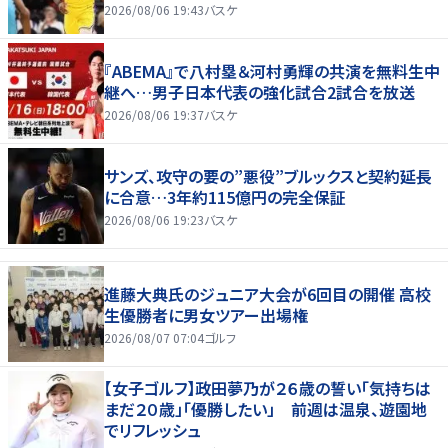
2026/08/06 19:43
バスケ
『ABEMA』で八村塁＆河村勇輝の共演を無料生中
継へ…男子日本代表の強化試合2試合を放送
2026/08/06 19:37
バスケ
サンズ、攻守の要の”悪役”ブルックスと契約延長
に合意…3年約115億円の完全保証
2026/08/06 19:23
バスケ
進藤大典氏のジュニア大会が6回目の開催 高校
生優勝者に男女ツアー出場権
2026/08/07 07:04
ゴルフ
【女子ゴルフ】政田夢乃が２６歳の誓い「気持ちは
まだ２０歳」「優勝したい」 前週は温泉、遊園地
でリフレッシュ