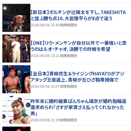
【新日本】ボルチンが辻陽太を下し、TAKESHITA
と並ぶ勝ち点10、大岩陵平らが8点で追う
2026/08/06 23:45
相撲格闘技
【ONE】リウ・メンヤンが自分以外で一番強いと思
うのはルオ・チャオ、決勝での対戦を希望
2026/08/06 23:21
相撲格闘技
【全日本】青柳亮生＆ライジングHAYATOがアジ
アタッグ王座返上、青柳が左ひざ靱帯損傷で
2026/08/06 22:07
相撲格闘技
昨年末に婚約破棄ぱんちゃん璃奈が婚約指輪返
還求められ「さすが家賃さえ払ってくれなかった
男」
2026/08/06 21:29
相撲格闘技