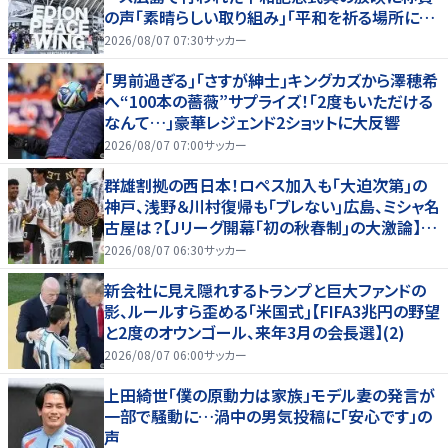
の声｢素晴らしい取り組み｣｢平和を祈る場所に相
応しい｣
2026/08/07 07:30
サッカー
｢男前過ぎる｣｢さすが紳士｣キングカズから澤穂希
へ“100本の薔薇”サプライズ！｢2度もいただける
なんて…｣豪華レジェンド2ショットに大反響
2026/08/07 07:00
サッカー
群雄割拠の西日本！ロペス加入も｢大迫次第｣の
神戸、浅野＆川村復帰も｢ブレない｣広島、ミシャ名
古屋は？【Jリーグ開幕｢初の秋春制｣の大激論】
(2)
2026/08/07 06:30
サッカー
新会社に見え隠れするトランプと巨大ファンドの
影、ルールすら歪める｢米国式｣【FIFA3兆円の野望
と2度のオウンゴール、来年3月の会長選】(2)
2026/08/07 06:00
サッカー
上田綺世「僕の原動力は家族」モデル妻の発言が
一部で騒動に…渦中の男気投稿に「安心です」の
声