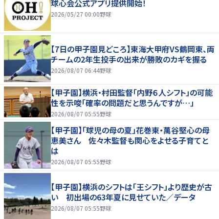
球心会公式アプリ提供開始！
2026/05/27 00:00
野球
【7日の甲子園見どころ】東海大甲府VS鶴岡東、両
チームの2年生投手の出来が勝敗のカギを握る
2026/08/07 06:44
野球
【甲子園】横浜・村田監督「内野６人シフト」の可能
性を示唆「確率の問題だと思うんですが…」
2026/08/07 05:55
野球
【甲子園】「球児の母の夏」花巻東・萬谷堅心の母
恵美さん 佐々木監督も関心をよせる子育てと
は
2026/08/07 05:55
野球
【甲子園】横浜のシフトは「王シフト」より歴史が古
い 初出場の63年夏に見せていた／データ
2026/08/07 05:55
野球