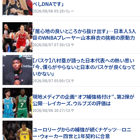
べしDNAです」
2026/08/06 05:20
バレー
「居心地の良いところから抜け出す」…日本人5人
目のWNBAプレーヤー山本麻衣の挑戦の原動力
2026/08/07 07:30
バスケ
【バスケ】八村塁が語った日本代表への熱い思い
「今、僕らがやらないと日本のバスケが良くなって
いかない」
2026/08/07 05:00
バスケ
現地メディアの企画“オフ補強格付け”、第2弾が
公開…レイカーズ、ウルブズの評価は
2026/08/06 20:27
バスケ
ユーロリーグからの補強が続くナゲッツ…ロニ
ー・ウォーカー四世と1年契約に合意