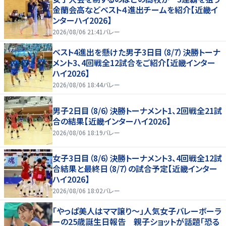
金蘭会高などベスト４進出チームを紹介【近畿イ
ンターハイ2026】
2026/08/06 21:41
バレー
ベスト4進出を懸けた男子3日目（8/7）決勝トーナ
メント3、4回戦全12試合をご紹介【近畿インター
ハイ2026】
2026/08/06 18:44
バレー
男子2日目（8/6）決勝トーナメント1、2回戦全21試
合の結果【近畿インターハイ2026】
2026/08/06 18:19
バレー
女子3日目（8/6）決勝トーナメント3、4回戦全12試
合結果と最終日（8/7）の試合予定【近畿インター
ハイ2026】
2026/08/06 18:02
バレー
「やっぱ美人はママ譲り～」人気女子バレーボーラ
ーの25歳誕生日報告 親子ショットが話題「恐る