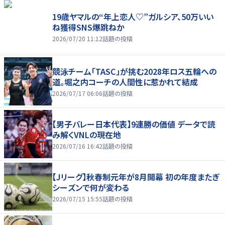
19歳ヤマルの“年上恋人♡”ガルシア、50万いい
ね獲得SNS爆跳ねか
2026/07/20 11:12
話題の投稿
競泳チーム「TASC」が挑む2028年ロス五輪への
道。堀之内コーチの人間性に惹かれて結成
2026/07/17 06:06
話題の投稿
【男子バレー日本代表】9連勝の価値 データで読
み解くVNLの現在地
2026/07/16 16:42
話題の投稿
【Jリーグ】秋春制元年が8月開幕 初の年度またぎ
シーズンで何が変わる
2026/07/15 15:55
話題の投稿