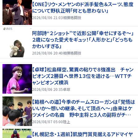
【ONE】リウ・メンヤンのド派手髪色＆スーツ、態度
について野杁正明「何とも思わない」
2026/08/06 21:03
相撲格闘技
阿部詩“２ショット”で近影公開「幸せにするぞ〜」
２歳になった愛犬をギュッ！「人形かと」「どっちも
かわいすぎる」
2026/08/06 20:40
相撲格闘技
【卓球】松島輝空、驚異の粘りで８強進出 チャン
ピオンズ２勝目へ世界１３位を退ける…ＷＴＴチ
ャンピオンズ横浜
2026/08/06 20:35
卓球
【箱根への道】今季のチームスローガンは「覚悟は
いいか～想いの継承、そして頂点へ～」由来はケ
ツメイシの名曲 野中主将と３人の副将がチーム
を引っ張る…夏合宿特集第１弾、国学院大
2026/08/07 05:00
陸上
【札幌記念・１週前】凱旋門賞見据えるアドマイヤ