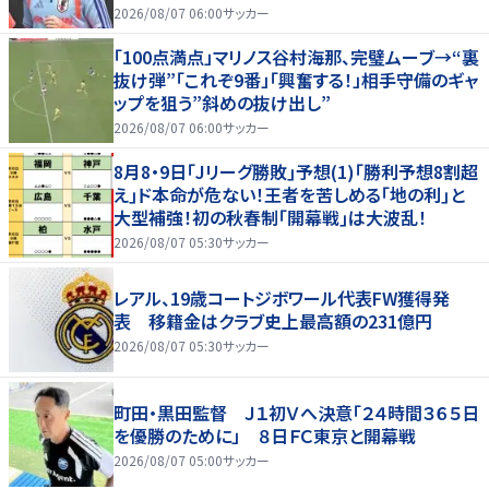
2026/08/07 06:00
サッカー
「100点満点」マリノス谷村海那、完璧ムーブ→“裏
抜け弾”「これぞ9番」「興奮する！」相手守備のギャ
ップを狙う”斜めの抜け出し”
2026/08/07 06:00
サッカー
8月8・9日｢Jリーグ勝敗｣予想(1)｢勝利予想8割超
え｣ド本命が危ない！王者を苦しめる｢地の利｣と
大型補強！初の秋春制｢開幕戦｣は大波乱！
2026/08/07 05:30
サッカー
レアル、19歳コートジボワール代表FW獲得発
表 移籍金はクラブ史上最高額の231億円
2026/08/07 05:30
サッカー
町田・黒田監督 Ｊ１初Ｖへ決意「２４時間３６５日
を優勝のために」 ８日ＦＣ東京と開幕戦
2026/08/07 05:00
サッカー