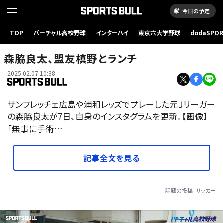
今日の予定
TOP
バーチャル高校野球
インターハイ
東京六大学野球
dodaSPO
（新しいタブ
森脇良太、盟友槙野とランチ
2025.02.07 10:38
サンフレッチェ広島や浦和レッズでプレーした元Ｊリーガー
の森脇良太が7日、自身のインスタグラムを更新。【画像】
「無事に手術…
記事全文を見る
話題の投稿
サッカー