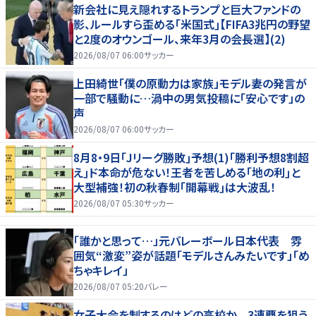
新会社に見え隠れするトランプと巨大ファンドの
影、ルールすら歪める｢米国式｣【FIFA3兆円の野望
と2度のオウンゴール、来年3月の会長選】(2)
2026/08/07 06:00
サッカー
上田綺世「僕の原動力は家族」モデル妻の発言が
一部で騒動に…渦中の男気投稿に「安心です」の
声
2026/08/07 06:00
サッカー
8月8・9日｢Jリーグ勝敗｣予想(1)｢勝利予想8割超
え｣ド本命が危ない！王者を苦しめる｢地の利｣と
大型補強！初の秋春制｢開幕戦｣は大波乱！
2026/08/07 05:30
サッカー
「誰かと思って…」元バレーボール日本代表 雰
囲気“激変”姿が話題「モデルさんみたいです」「め
ちゃキレイ」
2026/08/07 05:20
バレー
女子大会を制するのはどの高校か 3連覇を狙う