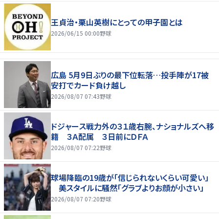
王貞治・栗山英樹にとっての甲子園とは
2026/06/15 00:00
野球
広島 5月9日ぶりの最下位転落…投手陣が17被
安打でカード負け越し
2026/08/07 07:43
野球
ドジャース戦力外の３１歳右腕、ナショナルズへ移
籍 ３Ａ配属 ３日前にＤＦＡ
2026/08/07 07:22
野球
球場降臨の19歳が「信じられないくらい可愛い」
美スタイルに騒然「グラブよりお顔が小さい」
2026/08/07 07:20
野球