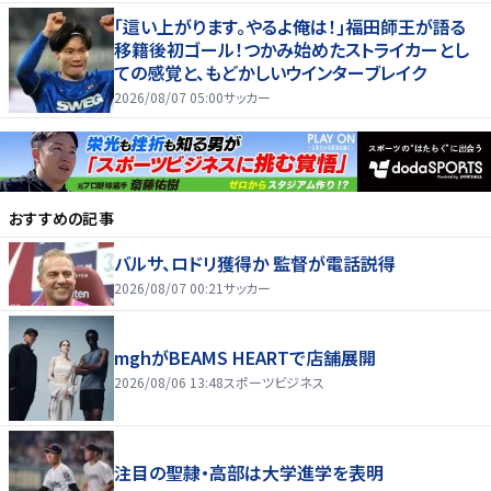
｢這い上がります。やるよ俺は！｣福田師王が語る
移籍後初ゴール！つかみ始めたストライカーとし
ての感覚と、もどかしいウインターブレイク
2026/08/07 05:00
サッカー
おすすめの記事
バルサ、ロドリ獲得か 監督が電話説得
2026/08/07 00:21
サッカー
mghがBEAMS HEARTで店舗展開
2026/08/06 13:48
スポーツビジネス
注目の聖隷・高部は大学進学を表明