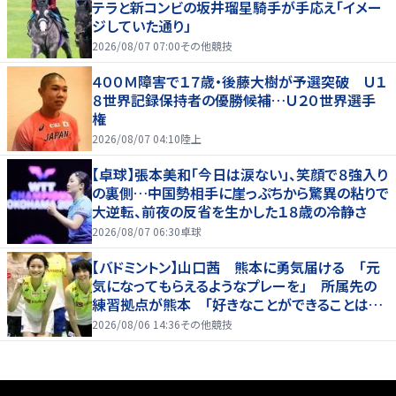
テラと新コンビの坂井瑠星騎手が手応え「イメー
ジしていた通り」
2026/08/07 07:00
その他競技
４００Ｍ障害で１７歳・後藤大樹が予選突破 Ｕ１
８世界記録保持者の優勝候補…Ｕ２０世界選手
権
2026/08/07 04:10
陸上
【卓球】張本美和「今日は涙ない」、笑顔で８強入り
の裏側…中国勢相手に崖っぷちから驚異の粘りで
大逆転、前夜の反省を生かした１８歳の冷静さ
2026/08/07 06:30
卓球
【バドミントン】山口茜 熊本に勇気届ける 「元
気になってもらえるようなプレーを」 所属先の
練習拠点が熊本 「好きなことができることは当
たり前じゃない」
2026/08/06 14:36
その他競技