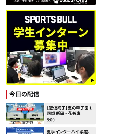
今日の配信
【配信終了】夏の甲子園 1
回戦 新田 - 花巻東
8:00~
夏季インターハイ 柔道、