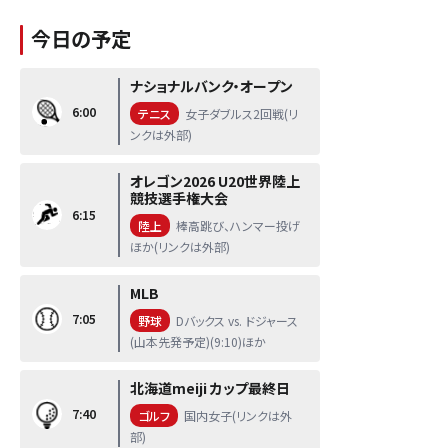
今日の予定
ナショナルバンク・オープン
6:00
テニス
女子ダブルス2回戦(リ
ンクは外部)
オレゴン2026 U20世界陸上
競技選手権大会
6:15
陸上
棒高跳び、ハンマー投げ
ほか(リンクは外部)
MLB
7:05
野球
Dバックス vs. ドジャース
(山本先発予定)(9:10)ほか
北海道meiji カップ最終日
7:40
ゴルフ
国内女子(リンクは外
部)