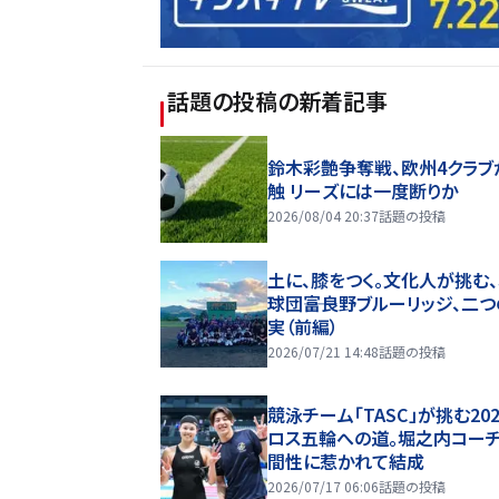
話題の投稿
の新着記事
鈴木彩艶争奪戦、欧州4クラブ
触 リーズには一度断りか
2026/08/04 20:37
話題の投稿
土に、膝をつく。文化人が挑む
球団――富良野ブルーリッジ、二
実（前編）
2026/07/21 14:48
話題の投稿
競泳チーム「TASC」が挑む20
ロス五輪への道。堀之内コー
間性に惹かれて結成
2026/07/17 06:06
話題の投稿