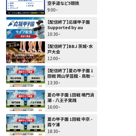
空手道など5競技
9:00~
【配信終了】応援甲子園
Supported by au
10:30~
【配信終了】BBJ 茨城・水
戸大会
12:00~
【配信終了】夏の甲子園 1
回戦 岡山学芸館 - 鳥取城
北
13:30~
夏の甲子園 1回戦 鳴門渦
潮 - 八王子実践
16:00~
夏の甲子園 1回戦 中京 -
霞ケ浦
18:30~