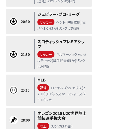
辺 剛)ほか(リンクは外部)
ジュピラー・プロ・リーグ
20:30
サッカー
ヘント(伊藤敦樹) vs.
メヘレンほか(リンクは外部)
スコティッシュプレミアシッ
プ
21:30
サッカー
キルマーノック vs. セ
ルティック(旗手怜央)ほか(リンク
は外部)
MLB
野球
ロイヤルズ vs. カブス(2
25:15
7:10)、Dバックス vs. ドジャース(2
9:10)ほか
オレゴン2026 U20世界陸上
競技選手権大会
28:00
陸上
(リンクは外部)