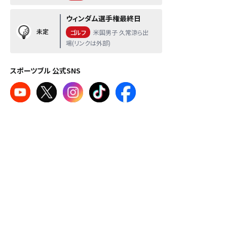
ウィンダム選手権最終日
未定
ゴルフ
米国男子 久常涼ら出
場(リンクは外部)
スポーツブル 公式SNS