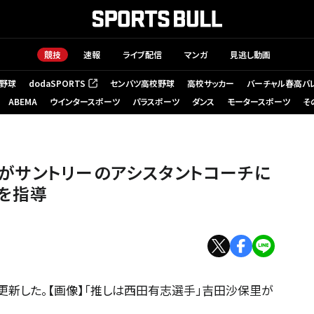
競技
速報
ライブ配信
マンガ
見逃し動画
野球
dodaSPORTS
センバツ高校野球
高校サッカー
バーチャル春高バ
（新しいタブで開く）
ABEMA
ウインタースポーツ
パラスポーツ
ダンス
モータースポーツ
そ
がサントリーのアシスタントコーチに
を指導
更新した。【画像】「推しは西田有志選手」吉田沙保里が