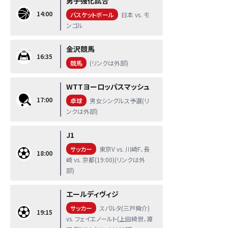
男子強化試合
14:00
バスケットボール
日本 vs. モ
ンゴル
金沢競馬
16:35
競馬
(リンクは外部)
WTTヨーロッパスマッシュ
17:00
卓球
男女シングルス予選(リ
ンクは外部)
J1
サッカー
東京V vs. 川崎F、長
18:00
崎 vs. 京都(19:00)(リンクは外
部)
エールディヴィジ
サッカー
スパルタ(三戸舜介)
19:15
vs. フェイエノールト(上田綺世、渡