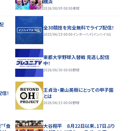
横浜
2026/08/09 08:00
卓球
配
全30競技を完全無料でライブ配信！
2025/06/19 00:00
インターハイ(インハイ.tv)
東都大学野球入替戦 見逃し配信
中！
2026/06/30 00:00
野球
王貞治・栗山英樹にとっての甲子園
配信！
とは
2026/06/15 00:00
野球
”「食
大谷翔平 ８月22日以来、17日ぶり