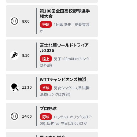
第108回全国高校野球選手
権大会
8:00
野球
1回戦 新田 - 花巻東ほ
か
富士北麓ワールドトライア
ル2026
9:10
陸上
男子100mほか(リンク
は外部)
WTTチャンピオンズ横浜
11:30
卓球
男女シングルス準決勝・
決勝(リンクは外部)
プロ野球
14:00
野球
ロッテ vs. オリックス(17:
00)、阪神 vs. 中日(18:00)ほか