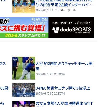
8）の試合予定【近畿インターハイ20
26】
2026/08/07 15:25
バレーボール
クス
大谷 約2週間ぶりキャッチボール実
施
2026/08/09 07:38
野球
68歳
DeNA 筒香サヨナラ弾で３位浮上
2026/08/09 00:23
野球
つら
男女日本勢4人が準決勝進出 WTT