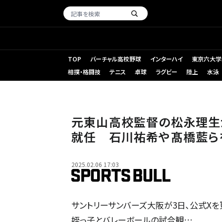
TOP
バーチャル高校野球
インターハイ
東京六大学
相撲・格闘技
テニス
卓球
ラグビー
陸上
水泳
元東山高校監督の松永理生
就任 石川祐希や髙橋藍ら
2025.02.06 17:03
サントリーサンバーズ大阪が3日、公式Xを
姪っ子とバレーボールの試合観…