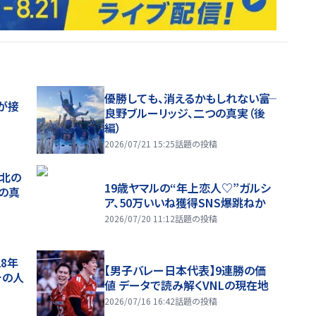
優勝しても、消えるかもしれない――富
が接
良野ブルーリッジ、二つの真実（後
編）
2026/07/21 15:25
話題の投稿
、北の
19歳ヤマルの“年上恋人♡”ガルシ
つの真
ア、50万いいね獲得SNS爆跳ねか
2026/07/20 11:12
話題の投稿
28年
【男子バレー日本代表】9連勝の価
チの人
値 データで読み解くVNLの現在地
2026/07/16 16:42
話題の投稿