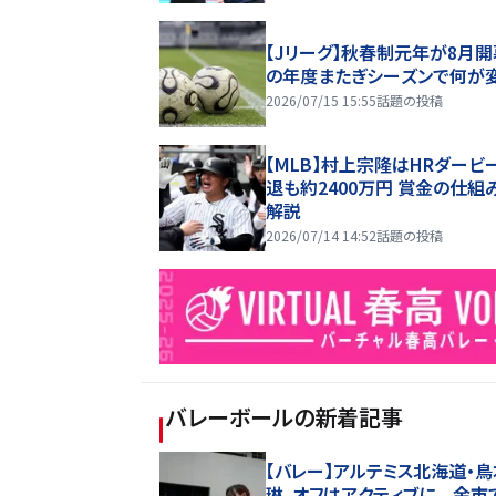
【Jリーグ】秋春制元年が8月開
の年度またぎシーズンで何が
2026/07/15 15:55
話題の投稿
【MLB】村上宗隆はHRダービ
退も約2400万円 賞金の仕組
解説
2026/07/14 14:52
話題の投稿
バレーボール
の新着記事
【バレー】アルテミス北海道・
琳、オフはアクティブに 余市