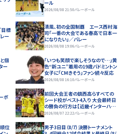
ール
2026/08/08 21:50
バレーボール
清風、初の全国制覇 エース西村海
「目標
司「一番の大会である春高で日本一
バレー
になりたい」／バレー
2026/08/08 19:06
バレーボール
と個
「いつも笑顔で楽しそうなので…」黄
ター
色“新ユニ”着用の19歳バドミントン
女子に「CMきそう」ファン続々反応
2026/08/08 16:10
バレーボール
前回大会王者の鎮西高らすべての
レーボ
シード校がベスト4入り 大会最終日
の勝負の行方は【近畿インターハイ
2026】
2026/08/07 22:22
バレーボール
順位
男子3日目（8/7）決勝トーナメント
イン
3、4回戦全12試合結果と最終日（8/