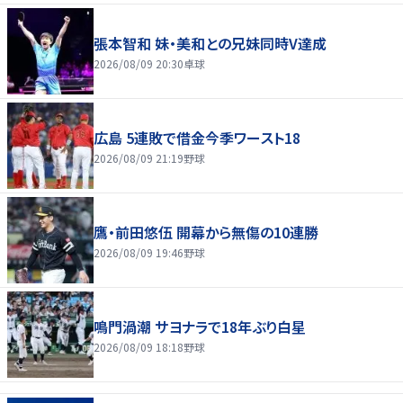
張本智和 妹・美和との兄妹同時V達成
2026/08/09 20:30
卓球
広島 5連敗で借金今季ワースト18
2026/08/09 21:19
野球
鷹・前田悠伍 開幕から無傷の10連勝
2026/08/09 19:46
野球
鳴門渦潮 サヨナラで18年ぶり白星
2026/08/09 18:18
野球