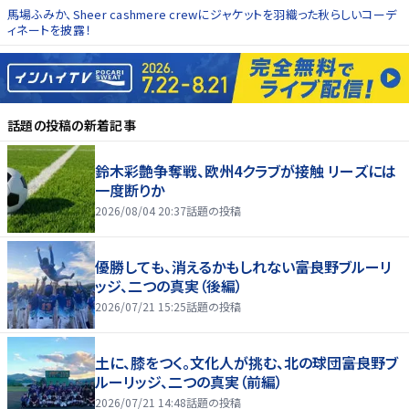
馬場ふみか、Sheer cashmere crewにジャケットを羽織った秋らしいコーデ
ィネートを披露！
話題の投稿
の新着記事
鈴木彩艶争奪戦、欧州4クラブが接触 リーズには
一度断りか
2026/08/04 20:37
話題の投稿
優勝しても、消えるかもしれない――富良野ブルーリ
ッジ、二つの真実（後編）
2026/07/21 15:25
話題の投稿
土に、膝をつく。文化人が挑む、北の球団――富良野ブ
ルーリッジ、二つの真実（前編）
2026/07/21 14:48
話題の投稿