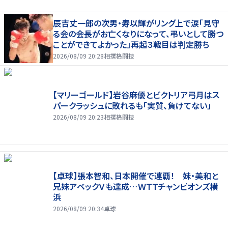
辰吉丈一郎の次男・寿以輝がリング上で涙「見守
る会の会長がお亡くなりになって、弔いとして勝つ
ことができてよかった」再起３戦目は判定勝ち
2026/08/09 20:28
相撲格闘技
【マリーゴールド】岩谷麻優とビクトリア弓月はス
パークラッシュに敗れるも「実質、負けてない」
2026/08/09 20:23
相撲格闘技
【卓球】張本智和、日本開催で連覇！ 妹・美和と
兄妹アベックＶも達成…ＷＴＴチャンピオンズ横
浜
2026/08/09 20:34
卓球