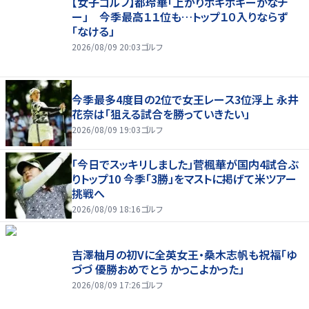
【女子ゴルフ】都玲華「上がりボギボギーかなチ
ー」 今季最高１１位も…トップ１０入りならず
「なける」
2026/08/09 20:03
ゴルフ
今季最多4度目の2位で女王レース3位浮上 永井
花奈は「狙える試合を勝っていきたい」
2026/08/09 19:03
ゴルフ
「今日でスッキリしました」菅楓華が国内4試合ぶ
りトップ10 今季「3勝」をマストに掲げて米ツアー
挑戦へ
2026/08/09 18:16
ゴルフ
吉澤柚月の初Vに全英女王・桑木志帆も祝福「ゆ
づづ 優勝おめでとう かっこよかった」
2026/08/09 17:26
ゴルフ