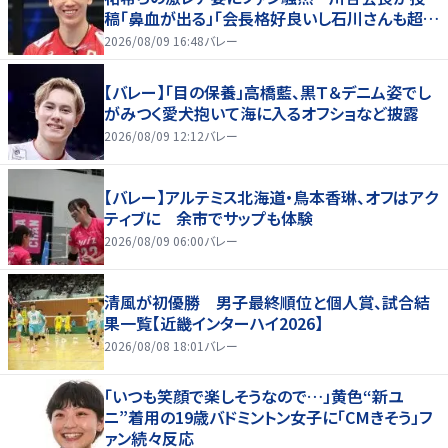
稿「鼻血が出る」「会長格好良いし石川さんも超格
好いい」
2026/08/09 16:48
バレー
【バレー】「目の保養」高橋藍、黒Ｔ＆デニム姿でし
がみつく愛犬抱いて海に入るオフショなど披露
2026/08/09 12:12
バレー
【バレー】アルテミス北海道・鳥本香琳、オフはアク
ティブに 余市でサップも体験
2026/08/09 06:00
バレー
清風が初優勝 男子最終順位と個人賞、試合結
果一覧【近畿インターハイ2026】
2026/08/08 18:01
バレー
「いつも笑顔で楽しそうなので…」黄色“新ユ
ニ”着用の19歳バドミントン女子に「CMきそう」フ
ァン続々反応