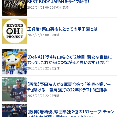
BEST BODY JAPANをライブ配信！
2026/04/01 00:00
その他競技
王貞治・栗山英樹にとっての甲子園とは
2026/06/15 00:00
野球
【DeNA】ドラ４片山皓心が２勝目「新たな自信に
なって、これからにつながると思います」と気合
2026/08/09 22:29
野球
【西武】野田海人が３軍夏合宿で「美唄卒業アー
チ」架ける 強肩強打の22年ドラフト3位捕手
2026/08/09 22:28
野球
【阪神】岩崎優、球団単独２位の131セーブ「チャン