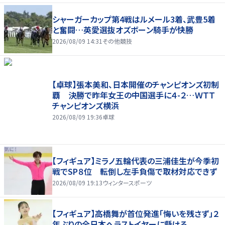
シャーガーカップ第4戦はルメール3着、武豊5着
と奮闘…英愛選抜オズボーン騎手が快勝
2026/08/09 14:31
その他競技
【卓球】張本美和、日本開催のチャンピオンズ初制
覇 決勝で昨年女王の中国選手に４-２…ＷＴＴ
チャンピオンズ横浜
2026/08/09 19:36
卓球
【フィギュア】ミラノ五輪代表の三浦佳生が今季初
戦でSP８位 転倒し左手負傷で取材対応できず
2026/08/09 19:13
ウィンタースポーツ
【フィギュア】高橋舞が首位発進「悔いを残さず」２
年ぶりの全日本へラストイヤーに懸ける