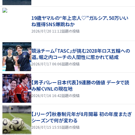
19歳ヤマルの“年上恋人♡”ガルシア、50万いい
ね獲得SNS爆跳ねか
2026/07/20 11:12
話題の投稿
競泳チーム「TASC」が挑む2028年ロス五輪への
道。堀之内コーチの人間性に惹かれて結成
2026/07/17 06:06
話題の投稿
【男子バレー日本代表】9連勝の価値 データで読
み解くVNLの現在地
2026/07/16 16:42
話題の投稿
【Jリーグ】秋春制元年が8月開幕 初の年度またぎ
シーズンで何が変わる
2026/07/15 15:55
話題の投稿