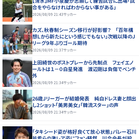
【清水】MF小泉慶が志願して練習試合に出場「試
合をやらなければわからない事がある」
2026/08/09 21:43
サッカー
カズ、秋春制シーズン移行が好影響？ 「百年構
想Ｌから新たにという感じでもない」次戦以降のＪ
リーグ９年ぶりゴール期待
2026/08/09 21:37
サッカー
上田綺世のポストプレーから先制点 フェイエノ
ールトは１－０白星発進 渡辺剛は負傷でベンチ
外
2026/08/09 21:34
サッカー
26歳Ｊリーガーが結婚発表 純白ドレス妻と顔出
し2ショット「美男美女」「韓流スター」の声
2026/08/09 21:34
サッカー
「タキシード姿が格好良くて放心状態」バレー石川
祐希らの激レア姿にファン騒然 川合会長が投