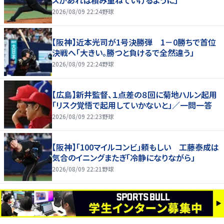
スがあれば積み重ねていけるように」
2026/08/09 22:24
野球
【阪神】近本光司が1号決勝弾 1－0勝ちで首位
決戦へ「大きい。勝つと負けるで全然違う」
2026/08/09 22:24
野球
【広島】新井監督、１点差の８回に菊地ハルン起用
「リスク覚悟で起用していかないと」／一問一答
2026/08/09 22:23
野球
【阪神】「100マイルコンビ」頼もしい 工藤泰成は
気合のイニングまたぎ「冷静になりながら」
2026/08/09 22:21
野球