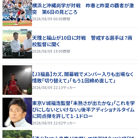
横浜と沖縄尚学が対戦 昨春と昨夏の覇者が激
突 第6日の見どころ
2026/08/09 00:00
野球
天理と福山が10日に対戦 警戒する選手は？両
校監督に聞く
2026/08/09 19:00
野球
【J3福島】カズ、開幕戦でメンバー入りも出場なく
惜敗「切り替えて」「もう１回締め直して」
2026/08/09 22:13
サッカー
東京Ｖ城福浩監督「未熟さが出たかな」「これを学
びにしないといけない」後半アディショナルタイム
に同点弾を許して１-１ドロー
2026/08/09 22:02
サッカー