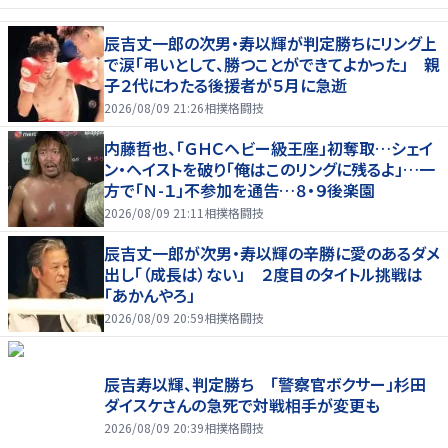
辰吉丈一郎の次男・寿以輝が判定勝ちにリング上
で涙「弔いとして、勝つことができてよかった」 親
子２代にわたる後援者が５月に急逝
2026/08/09 21:26
相撲格闘技
内藤哲也、「ＧＨＣヘビー級王座」初奪取…シェイ
ン・ヘイストを破り「俺はこのリングに残るよ」…一
方で「Ｎ-１」不参加を通告…８・９後楽園
2026/08/09 21:11
相撲格闘技
辰吉丈一郎が次男・寿以輝の辛勝に愛のあるダメ
出し「（成長は）ない」 ２度目のタイトル挑戦は
「あかんやろ」
2026/08/09 20:59
相撲格闘技
辰吉寿以輝、判定勝ち 「警察官ボクサー」杉田
ダイスケさんの急死で対戦相手が変更も
2026/08/09 20:39
相撲格闘技