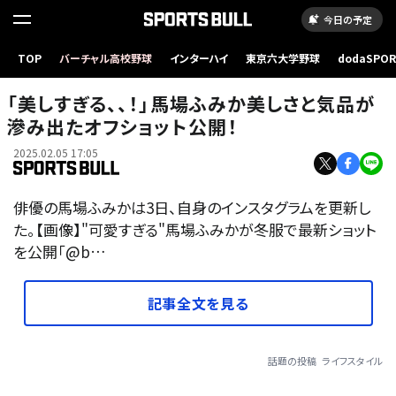
今日の予定
TOP
バーチャル高校野球
インターハイ
東京六大学野球
dodaSPO
（新しいタブ
「美しすぎる、、！」馬場ふみか美しさと気品が
滲み出たオフショット公開！
2025.02.05 17:05
俳優の馬場ふみかは3日、自身のインスタグラムを更新し
た。【画像】"可愛すぎる"馬場ふみかが冬服で最新ショット
を公開「@b…
記事全文を見る
話題の投稿
ライフスタイル