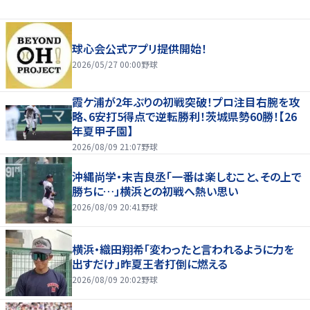
球心会公式アプリ提供開始！
2026/05/27 00:00
野球
霞ケ浦が2年ぶりの初戦突破！プロ注目右腕を攻
略、6安打5得点で逆転勝利！茨城県勢60勝！【26
年夏甲子園】
2026/08/09 21:07
野球
沖縄尚学・末吉良丞「一番は楽しむこと、その上で
勝ちに…」横浜との初戦へ熱い思い
2026/08/09 20:41
野球
横浜・織田翔希「変わったと言われるように力を
出すだけ」昨夏王者打倒に燃える
2026/08/09 20:02
野球