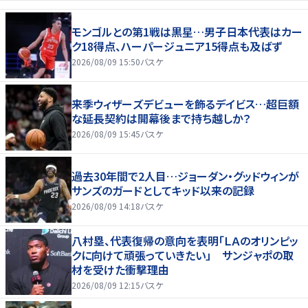
モンゴルとの第1戦は黒星…男子日本代表はカー
ク18得点、ハーパージュニア15得点も及ばず
2026/08/09 15:50
バスケ
来季ウィザーズデビューを飾るデイビス…超巨額
な延長契約は開幕後まで持ち越しか？
2026/08/09 15:45
バスケ
過去30年間で2人目…ジョーダン・グッドウィンが
サンズのガードとしてキッド以来の記録
2026/08/09 14:18
バスケ
八村塁、代表復帰の意向を表明「ＬＡのオリンピッ
クに向けて頑張っていきたい」 サンジャポの取
材を受けた衝撃理由
2026/08/09 12:15
バスケ