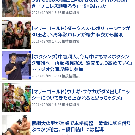
き…プロレス頑張ろう」…８・９おおた
2026/08/09 17:36
相撲格闘技
【マリーゴールド】ダークネス・レボリューションが
3D王者、３周年瀬戸レアが桜井麻衣から勝利
2026/08/09 17:10
相撲格闘技
【ボクシング】中谷潤人、今月中にもマスボクシン
グ開始へ 再起戦見据え「感覚をより高めていく」
…ラジオ公開収録に参加
2026/08/09 16:41
相撲格闘技
【マリーゴールド】ウナギ・サヤカがダメ出し「ロッ
シーについてきたら上がれると思っちゃダメ」
2026/08/09 16:26
相撲格闘技
横綱大の里が巡業で本格調整 竜電に胸を借り
ぶつかり稽古、三段目結山には指導