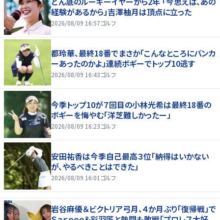
どん底のルーキーイヤーから2年 「今思えば、あの
経験があるから」吉澤柚月は頂点に立った
2026/08/09 16:57
ゴルフ
都玲華、最終18番でまさか「こんなところにバンカ
ーあったのかよ」連続ボギーでトップ10逃す
2026/08/09 16:43
ゴルフ
今季トップ10が７回目の小林光希は最終18番の
ボギーを悔やむ「洋芝難しかったー」
2026/08/09 16:23
ゴルフ
安田祐香は今季自己最高３位「納得はいかない
が、やるべきことはできた」
2026/08/09 16:01
ゴルフ
岩谷麻優＆ビクトリア弓月、４か月ぶり「復帰戦」で
Ｓａｒｅｅｅ＆彩羽匠と熱闘も敗戦「プロレス大好