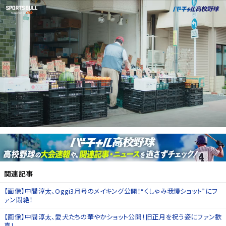
関連記事
【画像】中間淳太、Oggi3月号のメイキング公開！“くしゃみ我慢ショット”にフ
ァン悶絶！
【画像】中間淳太、愛犬たちの華やかショット公開！旧正月を祝う姿にファン歓
喜！