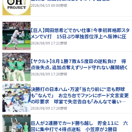
2026/06/15 00:00
野球
【巨人】岡田悠希どでかい仕事！今季初昇格即スタ
メンでＶ打 15日ぶり単独首位浮上へ阪神に圧
2026/08/09 17:21
野球
【ヤクルト】８月１勝７敗＆５度目の逆転負け 得
点後失点、追加点奪えずリード守れない展開続く
2026/08/09 17:20
野球
決勝打の日本ハム・万波「当たり前に“恋も野球
も”なんで」 お立ち台でファンにボード文言変更
の珍要求 球宴で失恋告白も「みんなで暑い夏
にしましょう！」
2026/08/09 17:20
野球
巨人が２連勝でカード勝ち越し 貯金１１に 六
回に集中打で４得点逆転 小笠原が２勝目