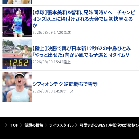
【卓球】張本美和＆智和、兄妹同時Ｖへ チャンピ
オンズ以上に格付けされる大会では初快挙なる
か
2026/08/09 17:20
卓球
【陸上】決勝で再び日本新12秒62の中島ひとみ
「やっと出せた」向かい風でも予選と同タイムＶ
2026/08/09 15:42
陸上
シフィオンテク 逆転勝ちで雪辱
2026/08/09 14:28
テニス
TOP
話題の投稿
ライフスタイル
可愛すぎるWEST.中間淳太が拗ね