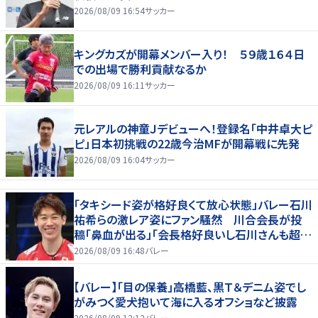
2026/08/09 16:54
サッカー
キングカズが開幕メンバー入り！ ５９歳１６４日
での出場で勝利貢献なるか
2026/08/09 16:11
サッカー
元レアルの神童Ｊデビューへ！登録名「中井卓大ピ
ピ」日本初挑戦の22歳今治MFが開幕戦に先発
2026/08/09 16:04
サッカー
「タキシード姿が格好良くて放心状態」バレー石川
祐希らの激レア姿にファン騒然 川合会長が投
稿「鼻血が出る」「会長格好良いし石川さんも超格
好いい」
2026/08/09 16:48
バレー
【バレー】「目の保養」高橋藍、黒Ｔ＆デニム姿でし
がみつく愛犬抱いて海に入るオフショなど披露
2026/08/09 12:12
バレー