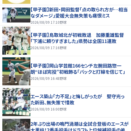
【甲子園】新田・岡田監督「点の取られ方が…相当
なダメージ」愛媛大会無失策も痛恨ミス
2026/08/09 17:10
野球
【甲子園】鳥取城北が初戦敗退 加藤重雄監督
「下浦に頼りすぎました」県勢は全国11連敗
2026/08/09 17:16
野球
【甲子園】岡山学芸館166センチ左腕田路惣一
朗“ほぼ完投”初戦飾る「バックと打線を信じて」
2026/08/09 16:48
野球
エース築山「力不足」と悔しがったが 堅守光っ
た新田、無失策で惜敗
2026/08/09 16:00
野球
2年ぶり出場の鳴門渦潮は全試合登板のエースが
大黒柱！2番手投手はドラフト上位候補投手の弟