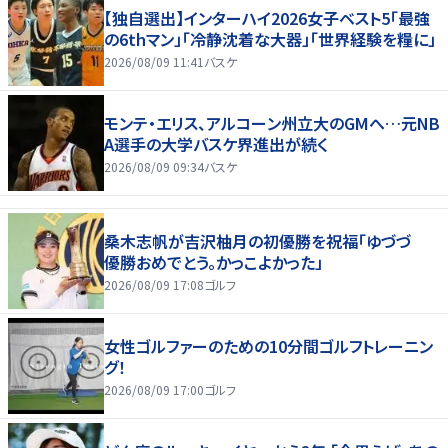
【独自選出】インターハイ2026女子ベスト5「最強
の6thマン」「冷静沈着な大器」「世界経験を糧に」
2026/08/09 11:41
バスケ
モンテ・エリス、アルコーン州立大のGMへ…元NB
A選手の大学バスケ界進出が続く
2026/08/09 09:34
バスケ
桑木志帆が吉沢柚月の初優勝を祝福「ゆづづ
優勝おめでとう。かっこよかった」
2026/08/09 17:08
ゴルフ
女性ゴルファーのための10分間ゴルフトレーニン
グ！
2026/08/09 17:00
ゴルフ