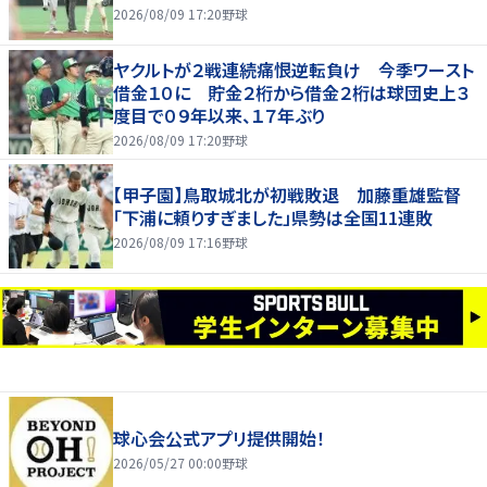
2026/08/09 17:20
野球
ヤクルトが２戦連続痛恨逆転負け 今季ワースト
借金１０に 貯金２桁から借金２桁は球団史上３
度目で０９年以来、１７年ぶり
2026/08/09 17:20
野球
【甲子園】鳥取城北が初戦敗退 加藤重雄監督
「下浦に頼りすぎました」県勢は全国11連敗
2026/08/09 17:16
野球
球心会公式アプリ提供開始！
2026/05/27 00:00
野球