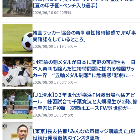
【夏の甲子園・ベンチ入り選手】
2026/06/18 00:00
野球
韓国サッカー協会の審判員性接待疑惑でJFA「事
実確認をしているところ」
2026/08/09 17:19
サッカー
14年前の銅メダルが日本に変更の可能性も 日
本人審判も絡んだ性接待問題に揺れる韓国サッ
カー界 “五輪メダル剝奪”に危機感「悲劇に見
舞われる」
2026/08/09 17:00
サッカー
【Ｊ１清水】０３年世代が横浜ＦＭ戦出場へ猛アピ
ール 練習試合で千葉寛汰と大畑凜生が２発、鈴
木奎吾はＦＫ弾 次節はエースＦＷ呉世勲が出
場停止
2026/08/09 16:55
サッカー
【東京】長友佑都「みんなの声援マジ魂震えた」現
役続行発表後初のインスタ更新