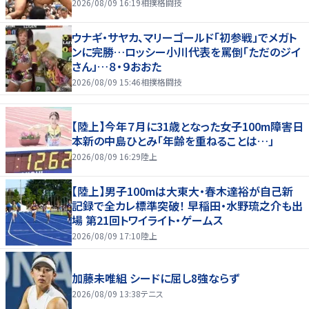
2026/08/09 16:19
相撲格闘技
ウナギ・サヤカ、マリーゴールド「初参戦」でメガト
ンに完勝…ロッシー小川代表を罵倒「ただのジイ
さん」…８・９おおた
2026/08/09 15:46
相撲格闘技
【陸上】今年７月に31歳となった女子100m障害日
本新の中島ひとみ「年齢を重ねることは…」
2026/08/09 16:29
陸上
【陸上】男子100mは大東大・春木達裕が自己新
記録で全カレ標準突破！ 早稲田・水野琉之介も出
場 第21回トワイライト・ゲームス
2026/08/09 17:10
陸上
加藤未唯組 シードに屈し8強ならず
2026/08/09 13:38
テニス