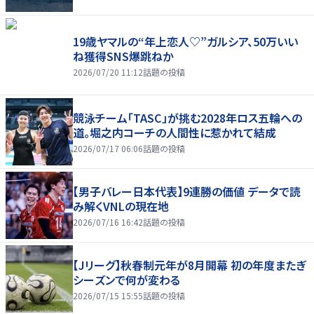
19歳ヤマルの“年上恋人♡”ガルシア、50万いい
ね獲得SNS爆跳ねか
2026/07/20 11:12
話題の投稿
競泳チーム「TASC」が挑む2028年ロス五輪への
道。堀之内コーチの人間性に惹かれて結成
2026/07/17 06:06
話題の投稿
【男子バレー日本代表】9連勝の価値 データで読
み解くVNLの現在地
2026/07/16 16:42
話題の投稿
【Jリーグ】秋春制元年が8月開幕 初の年度またぎ
シーズンで何が変わる
2026/07/15 15:55
話題の投稿