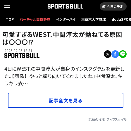
今日の予定
TOP
バーチャル高校野球
インターハイ
東京六大学野球
dodaSPO
（新しいタブ
可愛すぎるWEST.中間淳太が拗ねてる原因
は〇〇〇⁉
2025.02.05 13:31
4日にWEST.の中間淳太が自身のインスタグラムを更新し
た。【画像】「やっと振り向いてくれましたね」中間淳太、キ
ラキラ衣…
記事全文を見る
話題の投稿
ライフスタイル