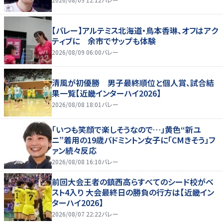
【バレー】アルテミス北海道・鳥本香琳、オフはアク
ティブに 余市でサップも体験
2026/08/09 06:00
バレー
清風が初優勝 男子最終順位と個人賞、試合結
果一覧【近畿インターハイ2026】
2026/08/08 18:01
バレー
「いつも笑顔で楽しそうなので…」黄色“新ユ
ニ”着用の19歳バドミントン女子に「CMきそう」フ
ァン続々反応
2026/08/08 16:10
バレー
前回大会王者の鎮西高らすべてのシード校がベ
スト4入り 大会最終日の勝負の行方は【近畿イン
ターハイ2026】
2026/08/07 22:22
バレー