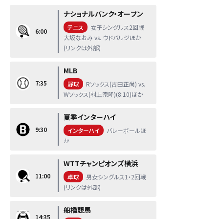
ナショナルバンク・オープン
テニス
女子シングルス2回戦
6:00
大坂なおみ vs. ウドバルジほか
(リンクは外部)
MLB
7:35
野球
Rソックス(吉田正尚) vs.
Wソックス(村上宗隆)(8:10)ほか
夏季インターハイ
9:30
インターハイ
バレーボールほ
か
WTTチャンピオンズ横浜
11:00
卓球
男女シングルス1・2回戦
(リンクは外部)
船橋競馬
14:35