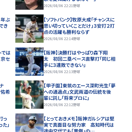
2026/08/06 22:21
野球
３年ぶ
【ソフトバンク】牧原大成「チャンスに
でき
思い切っていくことだけ」３安打２打
点の活躍も勝利ならず
2026/08/06 22:14
野球
トでは
【阪神】決勝打はやっぱり森下翔
」京セ
太 初回二塁ベース直撃打「同じ相
手に３連敗できない」
2026/08/06 22:13
野球
ナ
【甲子園】東筑のエース深町光生「夢
村佑希
への通過点」文武両道の伝統を後
輩に託し「将来プロに」
2026/08/06 22:12
野球
打っ
【とっておきメモ】阪神ガルシアは堅
った」
実で真面目な努力家 高知時代は
途中交代でも「異例」の…