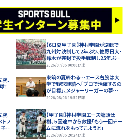
【6日夏甲子園】神村学園が逆転で
九州対決制して2年ぶり、佐野日大・
鈴木が完封で投手戦制し25年ぶり
の夏勝利
2026/07/06 00:00
野球
東筑の夏終わる…エース右腕は大
左腕、
学で野球継続へ「プロで活躍するの
球！
が目標」、メジャーリーガーの夢にも
言及【26年夏甲子園】
2026/08/06 19:52
野球
左腕
【甲子園】神村学園エース龍頭汰
ストフ
樹、５回途中から救援「もう一回チー
甲子
ムに流れをもってこようと」
2026/08/06 20:24
野球