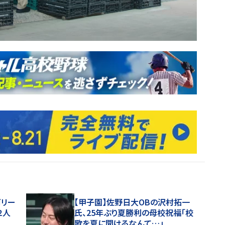
両リー
【甲子園】佐野日大ОBの沢村拓一
２人
氏、25年ぶり夏勝利の母校祝福「校
歌を夏に聞けるなんて…」