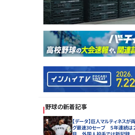
野球
の新着記事
【データ】巨人マルティネスが
グ最速30セーブ ５年連続は
目 外国人投手では新記録