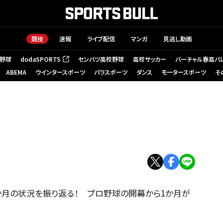
競技
速報
ライブ配信
マンガ
見逃し動画
野球
dodaSPORTS
センバツ高校野球
高校サッカー
バーチャル春高バ
（新しいタブで開く）
ABEMA
ウインタースポーツ
パラスポーツ
ダンス
モータースポーツ
そ
月の状況を振り返る！ プロ野球の開幕から1か月が