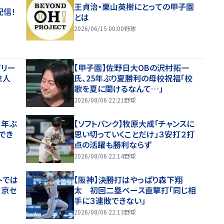
王貞治・栗山英樹にとっての甲子園
配信！
とは
2026/06/15 00:00
野球
両リー
【甲子園】佐野日大ОBの沢村拓一
２人
氏、25年ぶり夏勝利の母校祝福「校
歌を夏に聞けるなんて…」
2026/08/06 22:21
野球
３年ぶ
【ソフトバンク】牧原大成「チャンスに
でき
思い切っていくことだけ」３安打２打
点の活躍も勝利ならず
2026/08/06 22:14
野球
トでは
【阪神】決勝打はやっぱり森下翔
」京セ
太 初回二塁ベース直撃打「同じ相
手に３連敗できない」
2026/08/06 22:13
野球