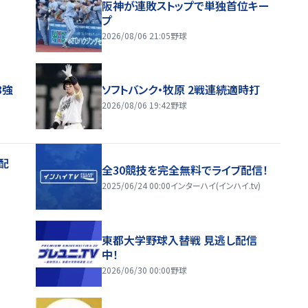
阪神が連敗ストップで単独首位キー
プ
2026/08/06 21:05
野球
8強
ソフトバンク・牧原 2戦連続適時打
2026/08/06 19:42
野球
配
全30競技を完全無料でライブ配信！
2025/06/24 00:00
インターハイ(インハイ.tv)
東都大学野球入替戦 見逃し配信
中！
2026/06/30 00:00
野球