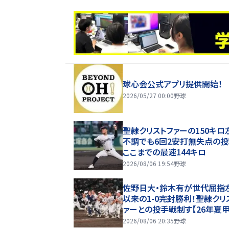
球心会公式アプリ提供開始！
2026/05/27 00:00
野球
聖隷クリストファーの150キロ
不調でも6回2安打無失点の投
ここまでの最速144キロ
2026/08/06 19:54
野球
佐野日大・鈴木有が世代屈指
以来の1-0完封勝利！聖隷クリ
ァーとの投手戦制す【26年夏
園】
2026/08/06 20:35
野球