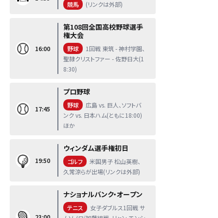
競馬
(リンクは外部)
第108回全国高校野球選手
権大会
16:00
野球
1回戦 東筑 - 神村学園、
聖隷クリストファー - 佐野日大(1
8:30)
プロ野球
野球
広島 vs. 巨人、ソフトバ
17:45
ンク vs. 日本ハム(ともに18:00)
ほか
ウィンダム選手権初日
19:50
ゴルフ
米国男子 松山英樹、
久常涼らが出場(リンクは外部)
ナショナルバンク・オープン
テニス
女子ダブルス1回戦 サ
23:00
ムソノワ/加藤組戦、リャン エンシ