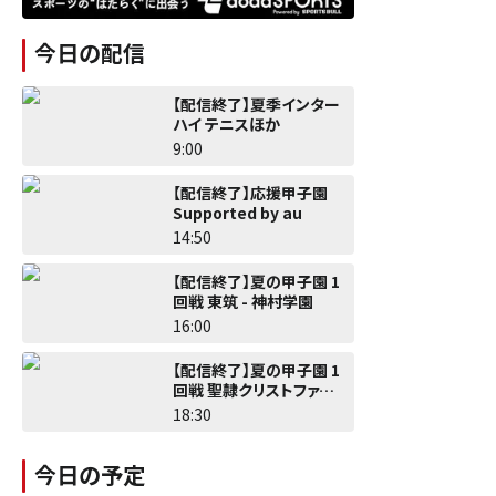
今日の配信
【配信終了】夏季インター
ハイ テニスほか
9:00
【配信終了】応援甲子園
Supported by au
14:50
【配信終了】夏の甲子園 1
回戦 東筑 - 神村学園
16:00
【配信終了】夏の甲子園 1
回戦 聖隷クリストファー -
佐野日大
18:30
今日の予定