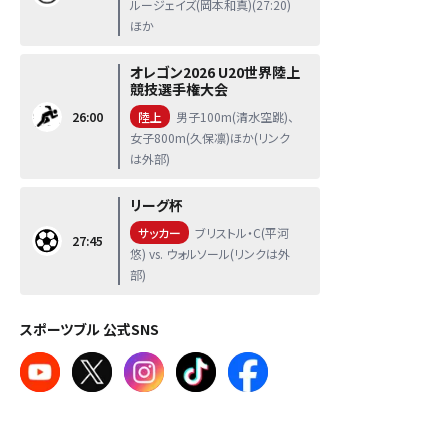
ルージェイズ(岡本和真)(27:20)
ほか
オレゴン2026 U20世界陸上
競技選手権大会
26:00
陸上
男子100m(清水空跳)、
女子800m(久保凛)ほか(リンク
は外部)
リーグ杯
サッカー
ブリストル・C(平河
27:45
悠) vs. ウォルソール(リンクは外
部)
スポーツブル 公式SNS