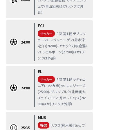
ュオ/青山組戦ほか(リンクは外
部)
ECL
サッカー
3次 第1戦 デブレツ
ェニ vs. コペンハーゲン(鈴木淳
24:00
之介)(26:00)、アヤックス(板倉滉)
vs. シェルボーン(27:00)ほか(リ
ンクは外部)
EL
サッカー
3次 第1戦 ヤギェロ
ニア(小林友希) vs. レンジャーズ
24:00
(25:00)、ザルツブルク(北野颯太、
チェイス・アンリ) vs. パフォス(26:
00)ほか(リンクは外部)
MLB
野球
カブス(鈴木誠也)vs. ブ
25:35