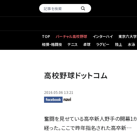
TOP
バーチャル高校野球
インターハイ
東京六大学
相撲・格闘技
テニス
卓球
ラグビー
陸上
水泳
高校野球ドットコム
2016.05.06 13:21
奮闘を見せている高卒新人野手の開幕1か
経った。ここで昨年指名された高卒新…