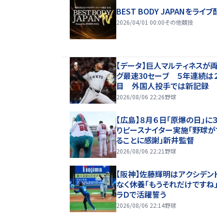
BEST BODY JAPANをライブ
2026/04/01 00:00
その他競技
【データ】巨人マルティネスが
グ最速30セーブ ５年連続は
目 外国人投手では新記録
2026/08/06 22:26
野球
【広島】８月６日「原爆の日」に
りピースナイター実施「野球が
ることに感謝」新井監督
2026/08/06 22:21
野球
【阪神】佐藤輝明はアクシデン
なく休養「もうそれだけですね
ラＤで活躍誓う
2026/08/06 22:14
野球