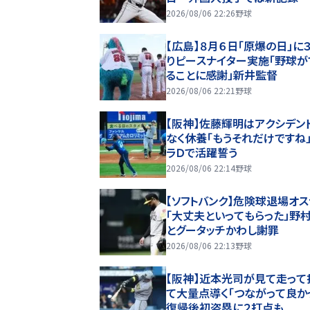
2026/08/06 22:26
野球
【広島】８月６日「原爆の日」に
りピースナイター実施「野球が
ることに感謝」新井監督
2026/08/06 22:21
野球
【阪神】佐藤輝明はアクシデン
なく休養「もうそれだけですね
ラＤで活躍誓う
2026/08/06 22:14
野球
【ソフトバンク】危険球退場オス
「大丈夫といってもらった」野
とグータッチかわし謝罪
2026/08/06 22:13
野球
【阪神】近本光司が見て走って
て大量点導く「つながって良か
復帰後初盗塁に２打点も