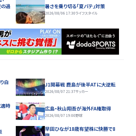
夜の過
暑さを乗り切る「夏バテ」対策
2026/08/06 17:30
ライフスタイル
り白
J1開幕戦 鹿島が後半ATに大逆転
2026/08/07 21:37
サッカー
に適時
広島・秋山翔吾が海外FA権取得
2026/08/07 19:00
野球
早田ひなが18歳有望株に快勝で8
点
強