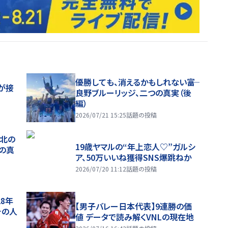
優勝しても、消えるかもしれない――富
が接
良野ブルーリッジ、二つの真実（後
編）
2026/07/21 15:25
話題の投稿
、北の
19歳ヤマルの“年上恋人♡”ガルシ
つの真
ア、50万いいね獲得SNS爆跳ねか
2026/07/20 11:12
話題の投稿
28年
【男子バレー日本代表】9連勝の価
チの人
値 データで読み解くVNLの現在地