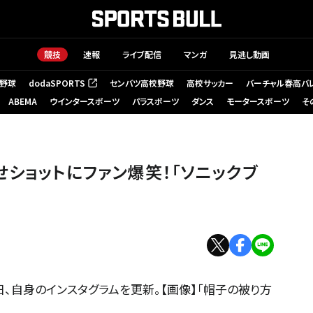
競技
速報
ライブ配信
マンガ
見逃し動画
野球
dodaSPORTS
センバツ高校野球
高校サッカー
バーチャル春高バ
（新しいタブで開く）
ABEMA
ウインタースポーツ
パラスポーツ
ダンス
モータースポーツ
そ
せショットにファン爆笑！「ソニックブ
、自身のインスタグラムを更新。【画像】「帽子の被り方