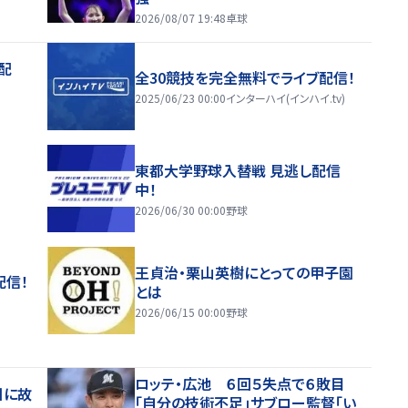
2026/08/07 19:48
卓球
配
全30競技を完全無料でライブ配信！
2025/06/23 00:00
インターハイ(インハイ.tv)
東都大学野球入替戦 見逃し配信
中！
2026/06/30 00:00
野球
王貞治・栗山英樹にとっての甲子園
配信！
とは
2026/06/15 00:00
野球
ロッテ・広池 ６回５失点で６敗目
日に故
「自分の技術不足」サブロー監督「い