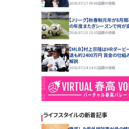
2026/07/17 06:06
話題の投稿
【Jリーグ】秋春制元年が8月開
の年度またぎシーズンで何が
2026/07/15 15:55
話題の投稿
【MLB】村上宗隆はHRダービ
退も約2400万円 賞金の仕組
解説
2026/07/14 14:52
話題の投稿
ライフスタイル
の新着記事
徹底した紫外線対策が骨の健