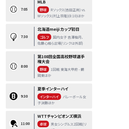
MLB
7:05
野球
Rソックス(吉田正尚) vs.
Wソックス(村上宗隆)(8:10)ほか
北海道meiji カップ初日
7:30
ゴルフ
国内女子 吉澤柚月、
佐藤心結ら出場(リンクは外部)
第108回全国高校野球選手
権大会
8:00
野球
1回戦 東海大甲府 - 鶴
岡東ほか
夏季インターハイ
9:30
インターハイ
バレーボール女
子決勝ほか
WTTチャンピオンズ横浜
11:00
卓球
男女シングルス2回戦(リ