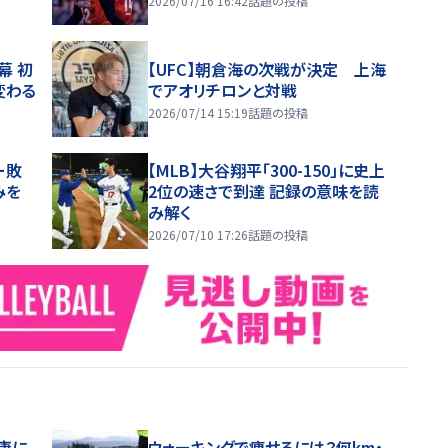
2026/07/16 16:42
話題の投稿
幕 初
【UFC】朝倉海の次戦が決定 上海
変わる
でアオリチロンと対戦
2026/07/14 15:19
話題の投稿
ー敗
【MLB】大谷翔平「300-150」に史上
みを
2位の速さで到達 記録の意味を読
み解く
2026/07/10 17:26
話題の投稿
康に
ウォーキングで痩せるには？何km・