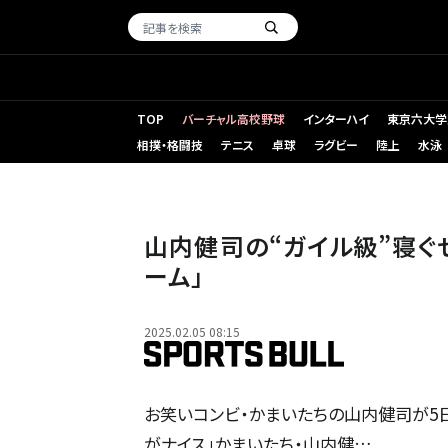
TOP
バーチャル高校野球
インターハイ
東京六大学
相撲・格闘技
テニス
卓球
ラグビー
陸上
水泳
山内健司の“ガイル級”寝ぐ
ーム」
2025.02.05 08:15
お笑いコンビ・かまいたちの山内健司が5日
がナイス」かまいたち・山内健…