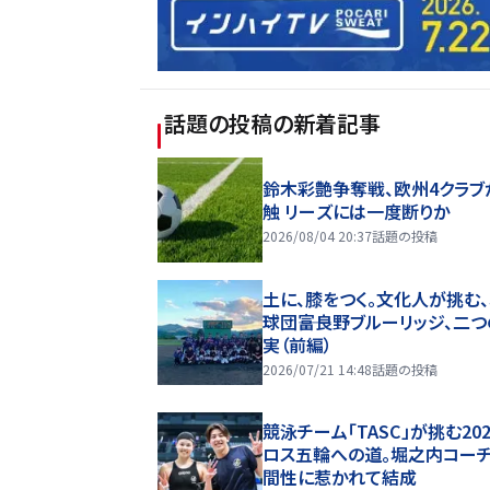
話題の投稿
の新着記事
鈴木彩艶争奪戦、欧州4クラブ
触 リーズには一度断りか
2026/08/04 20:37
話題の投稿
土に、膝をつく。文化人が挑む
球団――富良野ブルーリッジ、二
実（前編）
2026/07/21 14:48
話題の投稿
競泳チーム「TASC」が挑む20
ロス五輪への道。堀之内コー
間性に惹かれて結成