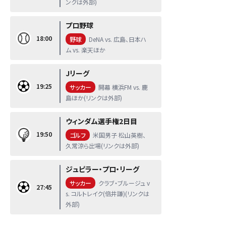
ンクは外部)
プロ野球
18:00
野球
DeNA vs. 広島、日本ハ
ム vs. 楽天ほか
Jリーグ
19:25
サッカー
開幕 横浜FM vs. 鹿
島ほか(リンクは外部)
ウィンダム選手権2日目
19:50
ゴルフ
米国男子 松山英樹、
久常涼ら出場(リンクは外部)
ジュピラー・プロ・リーグ
サッカー
クラブ・ブルージュ v
27:45
s. コルトレイク(倍井謙)(リンクは
外部)