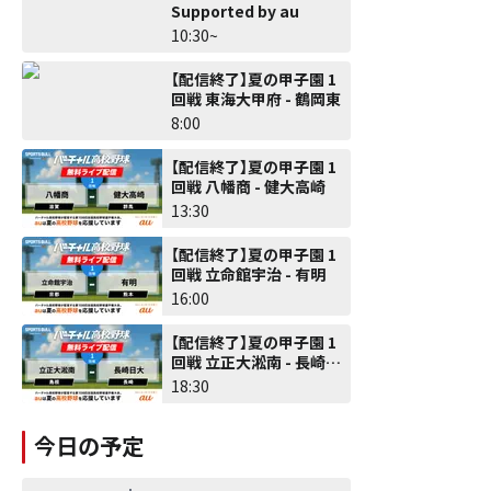
Supported by au
10:30~
【配信終了】夏の甲子園 1
回戦 東海大甲府 - 鶴岡東
8:00
【配信終了】夏の甲子園 1
回戦 八幡商 - 健大高崎
13:30
【配信終了】夏の甲子園 1
回戦 立命館宇治 - 有明
16:00
【配信終了】夏の甲子園 1
回戦 立正大淞南 - 長崎日
大
18:30
今日の予定