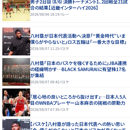
男子2日目（8/6）決勝トーナメント1、2回戦全21試
合の結果【近畿インターハイ2026】
2026/08/06 18:19
バレー
八村塁が日本代表活動へ決意「“黄金時代”いま
僕らがやらないと」ロス五輪は「一番大きな目標」
2026/08/07 11:25
バスケ
八村塁「日本のバスケを強くするために」JBA連携
の経緯明かす…BLACK SAMURAIに有望株17名
が集結
2026/08/07 08:42
バスケ
「居心地の良いところから抜け出す」…日本人5人
目のWNBAプレーヤー山本麻衣の挑戦の原動力
2026/08/07 07:30
バスケ
【バスケ】八村塁が語った日本代表への熱い思い