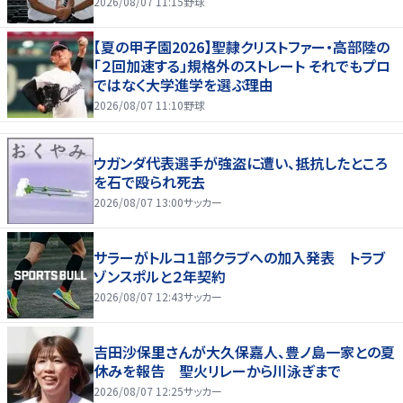
2026/08/07 11:15
野球
【夏の甲子園2026】聖隷クリストファー・高部陸の
「２回加速する」規格外のストレート それでもプロ
ではなく大学進学を選ぶ理由
2026/08/07 11:10
野球
ウガンダ代表選手が強盗に遭い、抵抗したところ
を石で殴られ死去
2026/08/07 13:00
サッカー
サラーがトルコ１部クラブへの加入発表 トラブ
ゾンスポルと２年契約
2026/08/07 12:43
サッカー
吉田沙保里さんが大久保嘉人、豊ノ島一家との夏
休みを報告 聖火リレーから川泳ぎまで
2026/08/07 12:25
サッカー