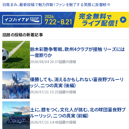
日南まみ、最新投稿で魅力炸裂！ファンを魅了する笑顔に反響続々
話題の投稿
の新着記事
鈴木彩艶争奪戦、欧州4クラブが接触 リーズには
一度断りか
2026/08/04 20:37
話題の投稿
優勝しても、消えるかもしれない――富良野ブルーリ
ッジ、二つの真実（後編）
2026/07/21 15:25
話題の投稿
土に、膝をつく。文化人が挑む、北の球団――富良野ブ
ルーリッジ、二つの真実（前編）
2026/07/21 14:48
話題の投稿