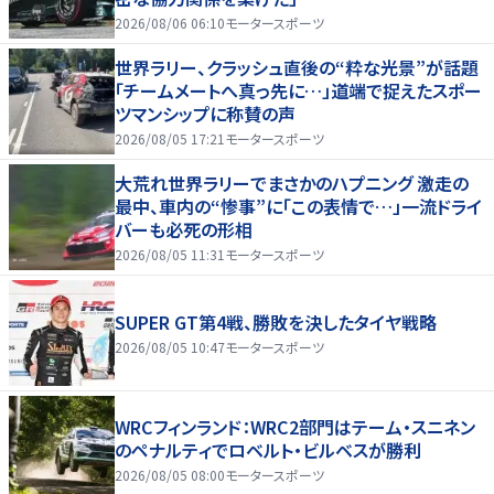
2026/08/06 06:10
モータースポーツ
世界ラリー、クラッシュ直後の“粋な光景”が話題
「チームメートへ真っ先に…」道端で捉えたスポー
ツマンシップに称賛の声
2026/08/05 17:21
モータースポーツ
大荒れ世界ラリーでまさかのハプニング 激走の
最中、車内の“惨事”に「この表情で…」一流ドライ
バーも必死の形相
2026/08/05 11:31
モータースポーツ
SUPER GT第4戦、勝敗を決したタイヤ戦略
2026/08/05 10:47
モータースポーツ
WRCフィンランド：WRC2部門はテーム・スニネン
のペナルティでロベルト・ビルベスが勝利
2026/08/05 08:00
モータースポーツ