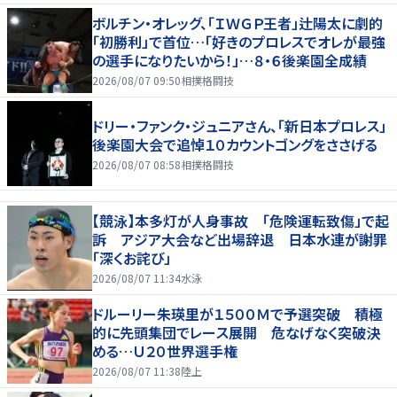
ボルチン・オレッグ、「ＩＷＧＰ王者」辻陽太に劇的
「初勝利」で首位…「好きのプロレスでオレが最強
の選手になりたいから！」…８・６後楽園全成績
2026/08/07 09:50
相撲格闘技
ドリー・ファンク・ジュニアさん、「新日本プロレス」
後楽園大会で追悼１０カウントゴングをささげる
2026/08/07 08:58
相撲格闘技
【競泳】本多灯が人身事故 「危険運転致傷」で起
訴 アジア大会など出場辞退 日本水連が謝罪
「深くお詫び」
2026/08/07 11:34
水泳
ドルーリー朱瑛里が１５００Ｍで予選突破 積極
的に先頭集団でレース展開 危なげなく突破決
める…Ｕ２０世界選手権
2026/08/07 11:38
陸上