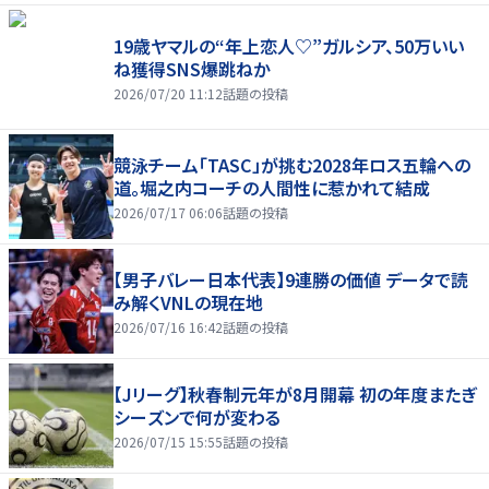
19歳ヤマルの“年上恋人♡”ガルシア、50万いい
ね獲得SNS爆跳ねか
2026/07/20 11:12
話題の投稿
競泳チーム「TASC」が挑む2028年ロス五輪への
道。堀之内コーチの人間性に惹かれて結成
2026/07/17 06:06
話題の投稿
【男子バレー日本代表】9連勝の価値 データで読
み解くVNLの現在地
2026/07/16 16:42
話題の投稿
【Jリーグ】秋春制元年が8月開幕 初の年度またぎ
シーズンで何が変わる
2026/07/15 15:55
話題の投稿