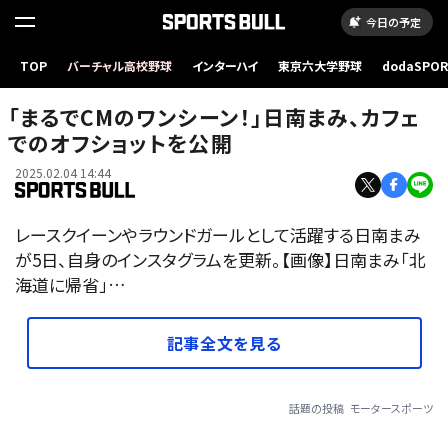
今日の予定
TOP
バーチャル高校野球
インターハイ
東京六大学野球
dodaSPO
（新しいタブ
「まるでCMのワンシーン！」日南まみ、カフェ
でのオフショットを公開
2025.02.04 14:44
レースクイーンやラウンドガールとして活躍する日南まみ
が5日、自身のインスタグラムを更新。【画像】日南まみ「北
海道に帰省」…
記事全文を見る
話題の投稿
モータースポーツ