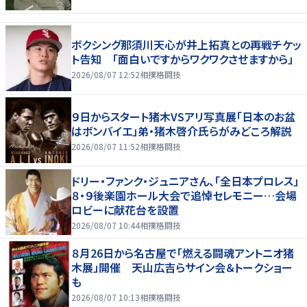
ボクシング那須川天心が井上拓真との再戦チケッ
ト告知 「面白いですからワクワクさせますから」
2026/08/07 12:52
相撲格闘技
９日からスタート猪木VSアリ写真展「日本のお盆
はボンバイエ」弟・猪木啓介氏らがみどころ解説
2026/08/07 11:52
相撲格闘技
ドリー・ファンク・ジュニアさん、「全日本プロレス」
８・９後楽園ホール大会で追悼セレモニー…会場
ロビーに献花台を設置
2026/08/07 10:44
相撲格闘技
８月26日から名古屋で「燃える闘魂アントニオ猪
木展」開催 天山広吉らサイン会＆トークショー
も
2026/08/07 10:13
相撲格闘技