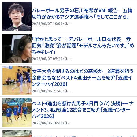
バレーボール男子の石川祐希がVNL報告 五輪
切符がかかるアジア選手権へ「そしてここから」
2026/08/07 10:08
バレー
「誰かと思って…」元バレーボール日本代表 雰
囲気“激変”姿が話題「モデルさんみたいです」「め
ちゃキレイ」
2026/08/07 05:22
バレー
女子大会を制するのはどの高校か 3連覇を狙う
金蘭会高などベスト４進出チームを紹介【近畿イ
ンターハイ2026】
2026/08/06 21:41
バレー
ベスト4進出を懸けた男子3日目（8/7）決勝トーナ
メント3、4回戦全12試合をご紹介【近畿インター
ハイ2026】
2026/08/06 18:44
バレー