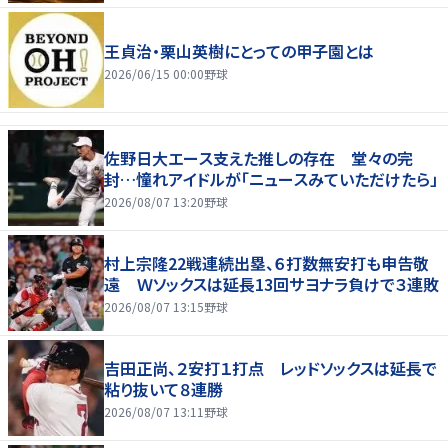
王貞治・栗山英樹にとっての甲子園とは
2026/06/15 00:00
野球
佐野日大エース支えた推しの存在 堂々の完
封…憧れアイドルが「ニュースみていただけたら」
2026/08/07 13:20
野球
村上宗隆22戦連続出塁、６打数無安打も申告敬
遠 Ｗソックスは延長13回サヨナラ負けで３連敗
2026/08/07 13:15
野球
吉田正尚、２安打１打点 レッドソックスは延長で
粘り抜いて８連勝
2026/08/07 13:11
野球