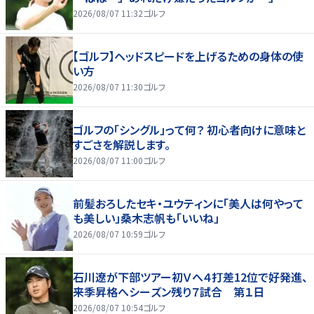
2026/08/07 11:32
ゴルフ
【ゴルフ】ヘッドスピードを上げるための身体の使
い方
2026/08/07 11:30
ゴルフ
ゴルフの「シングル」って何？ 初心者向けに意味と
すごさを解説します。
2026/08/07 11:00
ゴルフ
前髪おろしたセキ・ユウティンに「美人は何やって
も美しい」桑木志帆も「いいね」
2026/08/07 10:59
ゴルフ
石川遼が下部ツアー初Ｖへ４打差12位で好発進、
来季昇格へシーズン残り７試合 第１日
2026/08/07 10:54
ゴルフ