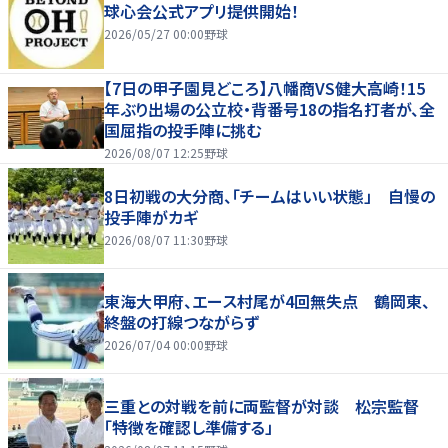
球心会公式アプリ提供開始！
2026/05/27 00:00
野球
【7日の甲子園見どころ】八幡商VS健大高崎！15
年ぶり出場の公立校・背番号18の指名打者が、全
国屈指の投手陣に挑む
2026/08/07 12:25
野球
8日初戦の大分商、「チームはいい状態」 自慢の
投手陣がカギ
2026/08/07 11:30
野球
東海大甲府、エース村尾が4回無失点 鶴岡東、
終盤の打線つながらず
2026/07/04 00:00
野球
三重との対戦を前に両監督が対談 松宗監督
「特徴を確認し準備する」