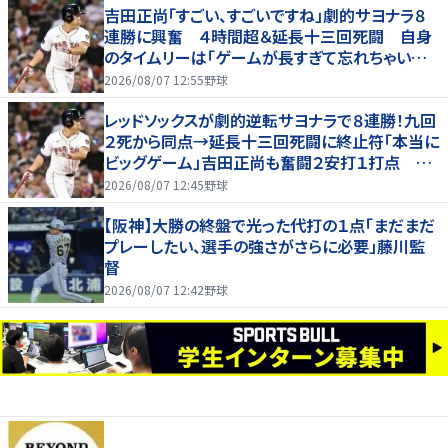
吉田正尚「すごい、すごいですね」劇的サヨナラ８
連勝に興奮 ４時間超＆延長十三回死闘 自身
のタイムリーは「ゲームが長すぎて忘れちゃいまし
た」
2026/08/07 12:55
野球
レッドソックスが劇的逆転サヨナラで８連勝！九回
２死から同点→延長十三回死闘に終止符「本当に
ビッグゲーム」吉田正尚も奮闘２安打１打点 靴
下対決で驚異のスイープ
2026/08/07 12:45
野球
【阪神】大勝の終盤で光った代打の１点「まだまだ
プレーしたい、選手の強さがさらに必要」藤川監
督
2026/08/07 12:42
野球