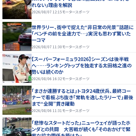
れない」理由を解説
2026/08/07 12:15
モータースポーツ
世界ラリー、街中で捉えた“非日常の光景”話題に
「ベンチの前を全速力で…」実況も思わず驚いた
一コマ
2026/08/07 11:30
モータースポーツ
【スーパーフォーミュラ2026】シーズンは後半戦
へ……ランキングトップを独走する太田格之進の
勢いは続くのか
2026/08/06 16:32
モータースポーツ
「まさか連勝するとは」トヨタ24歳伏兵、最終コー
ナーで看板ぶち抜き「常軌を逸したラリーで」最後
まで“全開”貫き躍動
2026/08/06 11:31
モータースポーツ
「悲惨なスタートだった」ニューウェイが語ったホ
ンダとの共闘 大苦戦が続くも「そのおかげで緊
密な協力関係を築けた」