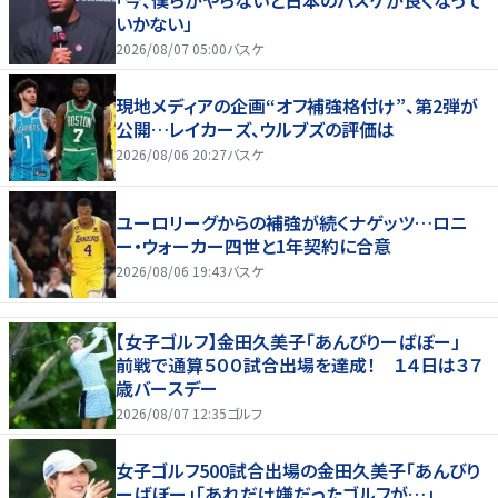
「今、僕らがやらないと日本のバスケが良くなって
いかない」
2026/08/07 05:00
バスケ
現地メディアの企画“オフ補強格付け”、第2弾が
公開…レイカーズ、ウルブズの評価は
2026/08/06 20:27
バスケ
ユーロリーグからの補強が続くナゲッツ…ロニ
ー・ウォーカー四世と1年契約に合意
2026/08/06 19:43
バスケ
【女子ゴルフ】金田久美子「あんびりーばぼー」
前戦で通算５００試合出場を達成！ １４日は３７
歳バースデー
2026/08/07 12:35
ゴルフ
女子ゴルフ500試合出場の金田久美子「あんびり
ーばぼー」「あれだけ嫌だったゴルフが…」