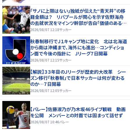
「サノに上限はない」独紙が伝えた“青天井”の移
籍金額は？ リバプールが関心を示す佐野海舟
の去就状況をマインツ幹部が告白「価値のあるも
のになる」
2026/08/07 12:18
サッカー
秋春制移行でＪ１キャンプ地に変化 北は北海道
から南は沖縄まで、海外にも進出…コンディショ
ン面で今後の指針に Jリーグ７日開幕
2026/08/07 12:15
サッカー
【解説】３３年目のＪリーグが歴史的大改革 シー
ズン移行「秋春制」で日本サッカーは何が変わる
のか…７日開幕
2026/08/07 12:05
サッカー
【バレー】佐藤淑乃が乃木坂46ライブ観戦 動画
を公開 メンバーとの対面では固まって話せず
2026/08/07 10:46
バレー