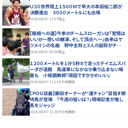
Ｕ２０世界陸上１５００Ｍで早大の本田桜二郎が
決勝進出 ３０００メートルにも出場
2026/08/07 11:07
陸上
【箱根への道】今季のチームスローガンは「覚悟は
いいか～想いの継承、そして頂点へ～」由来はケ
ツメイシの名曲 野中主将と３人の副将がチーム
を引っ張る…夏合宿特集第１弾、国学院大
2026/08/07 05:00
陸上
１２００メートルを１分５秒８で走ったテイエムスパ
ーダが退厩 馬運車になかなか乗り込まない場
面も 小椋調教師「頑固ですがかわいい」
2026/08/07 11:13
その他競技
【ＰＯＧ談義】藤田オーナーが“連チャン”目指す期
待馬が登場 「今週の狙いは？」現場記者が推し
馬をジャッジ
2026/08/07 11:30
その他競技