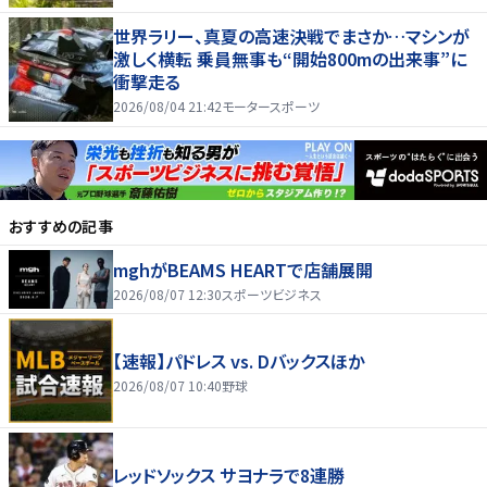
世界ラリー、真夏の高速決戦でまさか…マシンが
激しく横転 乗員無事も“開始800mの出来事”に
衝撃走る
2026/08/04 21:42
モータースポーツ
おすすめの記事
mghがBEAMS HEARTで店舗展開
2026/08/07 12:30
スポーツビジネス
【速報】パドレス vs. Dバックスほか
2026/08/07 10:40
野球
レッドソックス サヨナラで8連勝