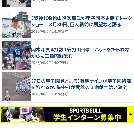
【阪神】OB桧山進次郎氏が甲子園歴史館でトーク
ショー ８月30日、巨人戦前に展望など語る
2026/08/07 14:38
野球
岡本和真４打数１安打１四球 バットを折られな
がらも二塁内野安打
2026/08/07 14:27
野球
【7日の甲子園見どころ】有明ナインが甲子園初陣
を飾れるか、集中打が武器の立命館宇治と激突
2026/08/07 14:26
野球