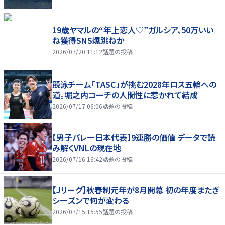
19歳ヤマルの“年上恋人♡”ガルシア、50万いい
ね獲得SNS爆跳ねか
2026/07/20 11:12
話題の投稿
競泳チーム「TASC」が挑む2028年ロス五輪への
道。堀之内コーチの人間性に惹かれて結成
2026/07/17 06:06
話題の投稿
【男子バレー日本代表】9連勝の価値 データで読
み解くVNLの現在地
2026/07/16 16:42
話題の投稿
【Jリーグ】秋春制元年が8月開幕 初の年度またぎ
シーズンで何が変わる
2026/07/15 15:55
話題の投稿