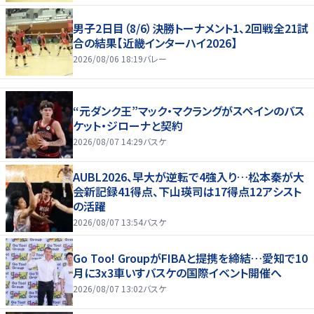
男子2日目（8/6）決勝トーナメント1、2回戦全21試
合の結果【近畿インターハイ2026】
2026/08/06 18:19
バレー
“元ダンク王”マック・マクラングがスペインのバス
ケット・ジローナと契約
2026/08/07 14:29
バスケ
AUBL2026、早大が逆転で4強入り…松本秦が大
会新記録41得点、下山瑛司は17得点12アシスト
の活躍
2026/08/07 13:54
バスケ
Go Too! GroupがFIBAと提携を締結…愛知で10
月に3x3車いすバスケの国際イベント開催へ
2026/08/07 13:02
バスケ