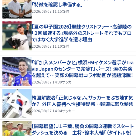
「特徴を確認し準備する」
2026/08/07 11:15
野球
【夏の甲子園2026】聖隷クリストファー・高部陸の
「２回加速する」規格外のストレート それでもプロ
ではなく大学進学を選ぶ理由
2026/08/07 11:10
野球
｢新加入メンバーかと｣横浜FMイケメン選手がTra
vis Japanのセンターで完璧TJポーズ！ 涙の共演
を越えて…笑顔の開幕戦コラボ動画が話題沸騰！
2026/08/07 14:30
サッカー
韓国解説者「正気じゃない。サッカーをぶち壊す気
か？」外国人審判へ性接待疑惑…報道に怒り爆発
2026/08/07 14:04
サッカー
【開幕展望】Ｊ１千葉、勝負の開幕３連戦でスタート
ダッシュを決める 主将・鈴木大輔「（タイトルを）