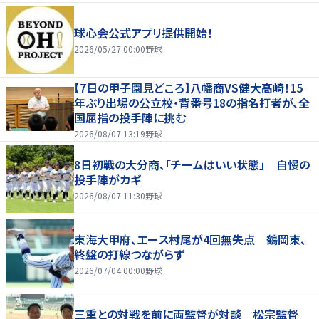
球心会公式アプリ提供開始！
2026/05/27 00:00
野球
【7日の甲子園見どころ】八幡商VS健大高崎！15
年ぶり出場の公立校・背番号18の指名打者が、全
国屈指の投手陣に挑む
2026/08/07 13:19
野球
8日初戦の大分商、「チームはいい状態」 自慢の
投手陣がカギ
2026/08/07 11:30
野球
東海大甲府、エース村尾が4回無失点 鶴岡東、
終盤の打線つながらず
2026/07/04 00:00
野球
三重との対戦を前に両監督が対談 松宗監督