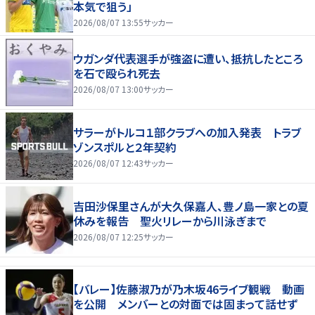
本気で狙う」
2026/08/07 13:55
サッカー
ウガンダ代表選手が強盗に遭い、抵抗したところ
を石で殴られ死去
2026/08/07 13:00
サッカー
サラーがトルコ１部クラブへの加入発表 トラブ
ゾンスポルと２年契約
2026/08/07 12:43
サッカー
吉田沙保里さんが大久保嘉人、豊ノ島一家との夏
休みを報告 聖火リレーから川泳ぎまで
2026/08/07 12:25
サッカー
【バレー】佐藤淑乃が乃木坂46ライブ観戦 動画
を公開 メンバーとの対面では固まって話せず