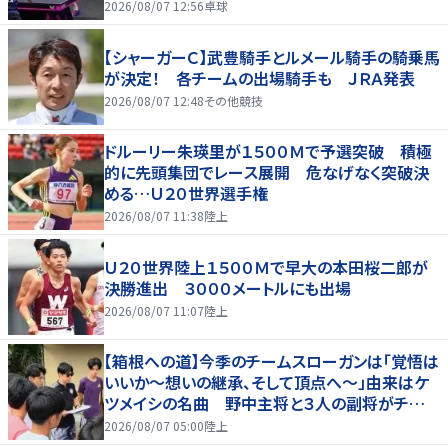
2026/08/07 12:56
卓球
【シャーガーＣ】武豊騎手とルメール騎手の騎乗馬
が決定！ 各チームの出場騎手も ＪＲＡ発表
2026/08/07 12:48
その他競技
ドルーリー朱瑛里が１５００Ｍで予選突破 積極
的に先頭集団でレース展開 危なげなく突破決
める…Ｕ２０世界選手権
2026/08/07 11:38
陸上
Ｕ２０世界陸上１５００Ｍで早大の本田桜二郎が
決勝進出 ３０００メートルにも出場
2026/08/07 11:07
陸上
【箱根への道】今季のチームスローガンは「覚悟は
いいか～想いの継承、そして頂点へ～」由来はケ
ツメイシの名曲 野中主将と３人の副将がチーム
を引っ張る…夏合宿特集第１弾、国学院大
2026/08/07 05:00
陸上