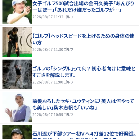
女子ゴルフ500試合出場の金田久美子「あんびり
ーばぼー」「あれだけ嫌だったゴルフが…」
2026/08/07 11:32
ゴルフ
【ゴルフ】ヘッドスピードを上げるための身体の使
い方
2026/08/07 11:30
ゴルフ
ゴルフの「シングル」って何？ 初心者向けに意味と
すごさを解説します。
2026/08/07 11:00
ゴルフ
前髪おろしたセキ・ユウティンに「美人は何やって
も美しい」桑木志帆も「いいね」
2026/08/07 10:59
ゴルフ
石川遼が下部ツアー初Ｖへ４打差12位で好発進、