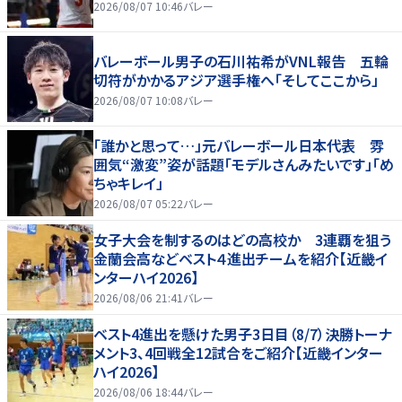
2026/08/07 10:46
バレー
バレーボール男子の石川祐希がVNL報告 五輪
切符がかかるアジア選手権へ「そしてここから」
2026/08/07 10:08
バレー
「誰かと思って…」元バレーボール日本代表 雰
囲気“激変”姿が話題「モデルさんみたいです」「め
ちゃキレイ」
2026/08/07 05:22
バレー
女子大会を制するのはどの高校か 3連覇を狙う
金蘭会高などベスト４進出チームを紹介【近畿イ
ンターハイ2026】
2026/08/06 21:41
バレー
ベスト4進出を懸けた男子3日目（8/7）決勝トーナ
メント3、4回戦全12試合をご紹介【近畿インター
ハイ2026】
2026/08/06 18:44
バレー