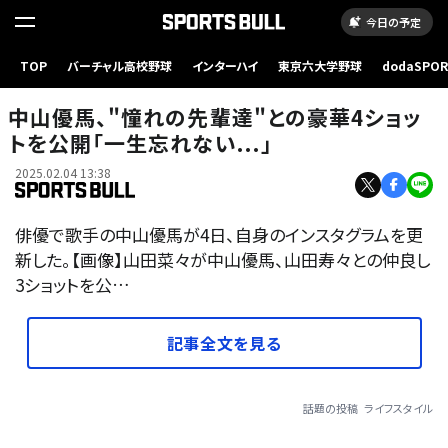
今日の予定
TOP
バーチャル高校野球
インターハイ
東京六大学野球
dodaSPO
（新しいタブ
中山優馬、"憧れの先輩達"との豪華4ショッ
トを公開「一生忘れない...」
2025.02.04 13:38
俳優で歌手の中山優馬が4日、自身のインスタグラムを更
新した。【画像】山田菜々が中山優馬、山田寿々との仲良し
3ショットを公…
記事全文を見る
話題の投稿
ライフスタイル