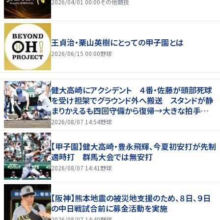
2026/04/01 00:00
その他競技
王貞治・栗山英樹にとっての甲子園とは
2026/06/15 00:00
野球
健大高崎にアクシデント ４番・佐藤が頭部死球
を受け担架でグラウンド外へ搬送 スタンドが静
まりかえるも四回守備から復帰→大きな拍手
五回に一挙６点
2026/08/07 14:54
野球
【甲子園】健大高崎・豊永飛輝、今夏初安打が先制
適時打 群馬大会では無安打
2026/08/07 14:41
野球
【阪神】熊本地震の被災地支援のため、８日、９日
の中日戦試合前に募金活動を実施
2026/08/07 14:40
野球