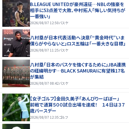
B.LEAGUE UNITEDが豪州遠征…NBLの強豪を
相手に53点差で大敗、中村拓人「悔しい気持ちが
一番強い」
2026/08/07 12:50
バスケ
八村塁が日本代表活動へ決意「“黄金時代”いま
僕らがやらないと」ロス五輪は「一番大きな目標」
2026/08/07 11:25
バスケ
八村塁「日本のバスケを強くするために」JBA連携
の経緯明かす…BLACK SAMURAIに有望株17名
が集結
2026/08/07 08:42
バスケ
【女子ゴルフ】金田久美子「あんびりーばぼー」
前戦で通算５００試合出場を達成！ １４日は３７
歳バースデー
2026/08/07 12:35
ゴルフ