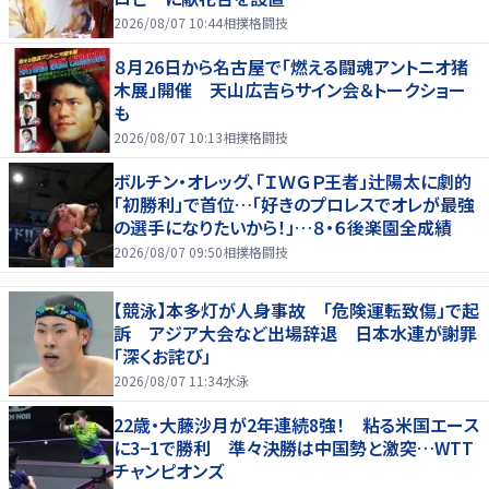
2026/08/07 10:44
相撲格闘技
８月26日から名古屋で「燃える闘魂アントニオ猪
木展」開催 天山広吉らサイン会＆トークショー
も
2026/08/07 10:13
相撲格闘技
ボルチン・オレッグ、「ＩＷＧＰ王者」辻陽太に劇的
「初勝利」で首位…「好きのプロレスでオレが最強
の選手になりたいから！」…８・６後楽園全成績
2026/08/07 09:50
相撲格闘技
【競泳】本多灯が人身事故 「危険運転致傷」で起
訴 アジア大会など出場辞退 日本水連が謝罪
「深くお詫び」
2026/08/07 11:34
水泳
22歳・大藤沙月が2年連続8強！ 粘る米国エース
に3−1で勝利 準々決勝は中国勢と激突…WTT
チャンピオンズ