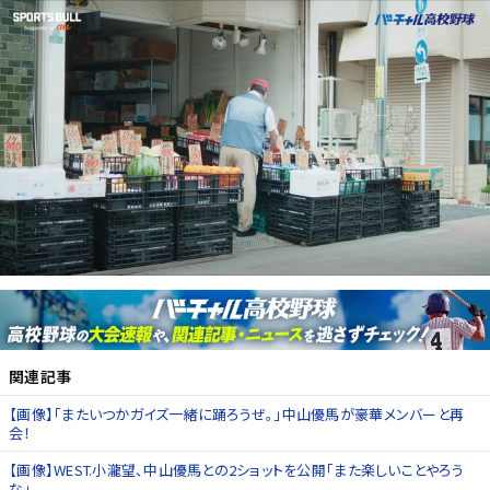
関連記事
【画像】「またいつかガイズ一緒に踊ろうぜ。」中山優馬が豪華メンバーと再
会！
【画像】WEST.小瀧望、中山優馬との2ショットを公開「また楽しいことやろう
な」