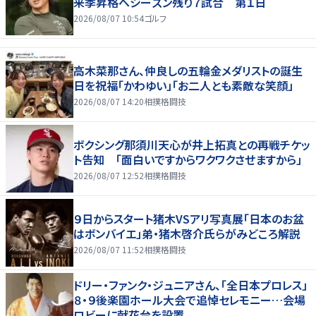
来季昇格へシーズン残り７試合 第１日
2026/08/07 10:54
ゴルフ
高木菜那さん、仲良しの五輪金メダリストの誕生
日を祝福「かわゆい」「お二人とも素敵な笑顔」
2026/08/07 14:20
相撲格闘技
ボクシング那須川天心が井上拓真との再戦チケッ
ト告知 「面白いですからワクワクさせますから」
2026/08/07 12:52
相撲格闘技
９日からスタート猪木VSアリ写真展「日本のお盆
はボンバイエ」弟・猪木啓介氏らがみどころ解説
2026/08/07 11:52
相撲格闘技
ドリー・ファンク・ジュニアさん、「全日本プロレス」
８・９後楽園ホール大会で追悼セレモニー…会場
ロビーに献花台を設置