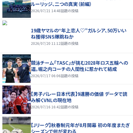
ルーリッジ、二つの真実（前編）
2026/07/21 14:48
話題の投稿
19歳ヤマルの“年上恋人♡”ガルシア、50万いい
ね獲得SNS爆跳ねか
2026/07/20 11:12
話題の投稿
競泳チーム「TASC」が挑む2028年ロス五輪への
道。堀之内コーチの人間性に惹かれて結成
2026/07/17 06:06
話題の投稿
【男子バレー日本代表】9連勝の価値 データで読
み解くVNLの現在地
2026/07/16 16:42
話題の投稿
【Jリーグ】秋春制元年が8月開幕 初の年度またぎ
シーズンで何が変わる