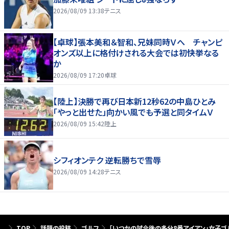
2026/08/09 13:38
テニス
【卓球】張本美和＆智和、兄妹同時Ｖへ チャンピ
オンズ以上に格付けされる大会では初快挙なる
か
2026/08/09 17:20
卓球
【陸上】決勝で再び日本新12秒62の中島ひとみ
「やっと出せた」向かい風でも予選と同タイムＶ
2026/08/09 15:42
陸上
シフィオンテク 逆転勝ちで雪辱
2026/08/09 14:28
テニス
TOP
話題の投稿
ゴルフ
「いつかの試合後の多分8番アイアン」女子ゴ