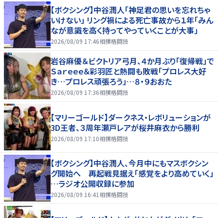
【ボクシング】中谷潤人「神足君の思いを忘れちゃ
いけない」 リング禍による死亡事故から１年「みん
なが意識を高く持ってやっていくことが大事」
2026/08/09 17:46
相撲格闘技
岩谷麻優＆ビクトリア弓月、４か月ぶり「復帰戦」で
Ｓａｒｅｅｅ＆彩羽匠と熱闘も敗戦「プロレス大好
き…プロレス頑張ろう」…８・９おおた
2026/08/09 17:36
相撲格闘技
【マリーゴールド】ダークネス・レボリューションが
3D王者、３周年瀬戸レアが桜井麻衣から勝利
2026/08/09 17:10
相撲格闘技
【ボクシング】中谷潤人、今月中にもマスボクシン
グ開始へ 再起戦見据え「感覚をより高めていく」
…ラジオ公開収録に参加
2026/08/09 16:41
相撲格闘技