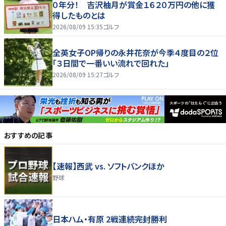
０年分！ 吉沢柚月が賞金１６２０万円の他に獲
得したものとは
2026/08/09 15:35
ゴルフ
全英女子OP帰りの永井花奈が今季４度目の２位
「３日間で一番いい流れで回れた」
2026/08/09 15:27
ゴルフ
おすすめの記事
【速報】西武 vs. ソフトバンクほか
野球
日本ハム・有原 2戦連続完封勝利