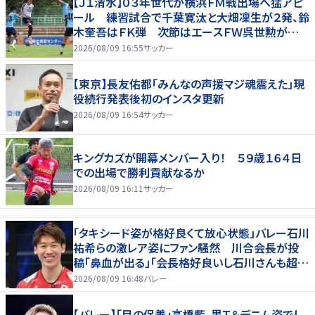
【Ｊ１清水】０３年世代が横浜ＦＭ戦出場へ猛アピ
ール 練習試合で千葉寛汰と大畑凜生が２発、鈴
木奎吾はＦＫ弾 次節はエースＦＷ呉世勲が出
場停止
2026/08/09 16:55
サッカー
【東京】長友佑都「みんなの声援マジ魂震えた」現
役続行発表後初のインスタ更新
2026/08/09 16:54
サッカー
キングカズが開幕メンバー入り！ ５９歳１６４日
での出場で勝利貢献なるか
2026/08/09 16:11
サッカー
「タキシード姿が格好良くて放心状態」バレー石川
祐希らの激レア姿にファン騒然 川合会長が投
稿「鼻血が出る」「会長格好良いし石川さんも超格
好いい」
2026/08/09 16:48
バレー
【バレー】「目の保養」高橋藍、黒Ｔ＆デニム姿でし