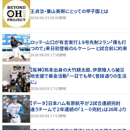
王貞治・栗山英樹にとっての甲子園とは
2026/06/15 00:00
野球
ロッテ・山口が有言実行１９号先制２ラン「僕も打
つので」来日初登板のルケーシーと試合前に約束
2026/08/09 17:58
野球
【阪神】熊本出身の大竹耕太郎、伊原陵人ら被災
地支援で募金活動「一日でも早く普段通りの生活
に」
2026/08/09 17:53
野球
【データ】日本ハム有原航平が２試合連続完封
違うチームで２年連続の「１－０完封」は26年ぶり
2026/08/09 17:52
野球