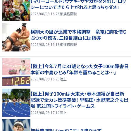
【マリーゴールド】ウナギ・サヤカがダメ出し「ロッ
シーについてきたら上がれると思っちゃダメ」
2026/08/09 16:26
相撲格闘技
横綱大の里が巡業で本格調整 竜電に胸を借り
ぶつかり稽古、三段目結山には指導
2026/08/09 16:19
相撲格闘技
【陸上】今年７月に31歳となった女子100m障害日
本新の中島ひとみ「年齢を重ねることは…」
2026/08/09 16:29
陸上
【陸上】男子100mは大東大・春木達裕が自己新
記録で全カレ標準突破！ 早稲田・水野琉之介も出
場 第21回トワイライト・ゲームス
2026/08/09 17:10
陸上
加藤未唯組 シードに屈し8強ならず