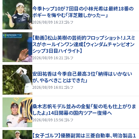
今季トップ10が７回目の小林光希は最終18番の
ボギーを悔やむ「洋芝難しかったー」
2026/08/09 16:23
ゴルフ
【動画】松山英樹の芸術的フロップショット！J.スミ
スがホールインワン達成【ウィンダムチャンピオン
シップ3日目ハイライト】
2026/08/09 16:21
ゴルフ
安田祐香は今季自己最高３位「納得はいかない
が、やるべきことはできた」
2026/08/09 16:01
ゴルフ
桑木志帆モデル並みの金髪「髪の毛も仕上がりま
したよ」14日開幕の国内ツアー復帰へ
2026/08/09 15:56
ゴルフ
【女子ゴルフ】優勝副賞は三菱自動車、明治製品１