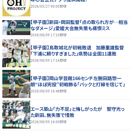
2026/05/27 00:00
野球
【甲子園】新田・岡田監督「点の取られ方が…相当
なダメージ」愛媛大会無失策も痛恨ミス
2026/08/09 17:10
野球
【甲子園】鳥取城北が初戦敗退 加藤重雄監督
「下浦に頼りすぎました」県勢は全国11連敗
2026/08/09 17:16
野球
【甲子園】岡山学芸館166センチ左腕田路惣一
朗“ほぼ完投”初戦飾る「バックと打線を信じて」
2026/08/09 16:48
野球
エース築山「力不足」と悔しがったが 堅守光っ
た新田、無失策で惜敗
2026/08/09 16:00
野球