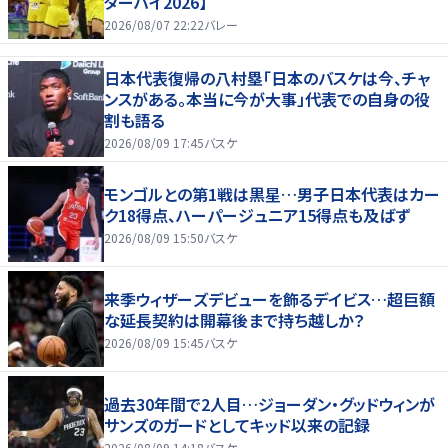
ターハイ2026】
2026/08/07 22:22
バレー
日本代表復帰の八村塁「日本のバスケは今、チャ
ンスがある。本当に今が大事」代表での自身の役
割も語る
2026/08/09 17:45
バスケ
モンゴルとの第1戦は黒星…男子日本代表はカー
ク18得点、ハーパージュニア15得点も及ばず
2026/08/09 15:50
バスケ
来季ウィザーズデビューを飾るデイビス…超巨額
な延長契約は開幕後まで持ち越しか？
2026/08/09 15:45
バスケ
過去30年間で2人目…ジョーダン・グッドウィンが
サンズのガードとしてキッド以来の記録
2026/08/09 14:18
バスケ