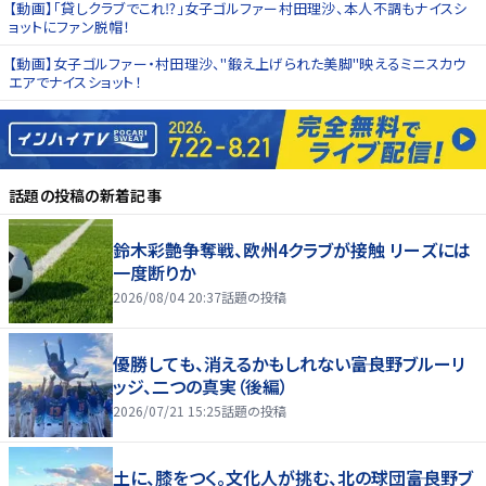
【動画】「貸しクラブでこれ⁉」女子ゴルファー村田理沙、本人不調もナイスシ
ョットにファン脱帽！
【動画】女子ゴルファー・村田理沙、"鍛え上げられた美脚"映えるミニスカウ
エアでナイスショット！
話題の投稿
の新着記事
鈴木彩艶争奪戦、欧州4クラブが接触 リーズには
一度断りか
2026/08/04 20:37
話題の投稿
優勝しても、消えるかもしれない――富良野ブルーリ
ッジ、二つの真実（後編）
2026/07/21 15:25
話題の投稿
土に、膝をつく。文化人が挑む、北の球団――富良野ブ