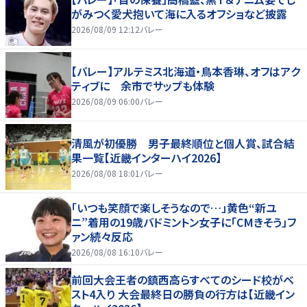
がみつく愛犬抱いて海に入るオフショなど披露
2026/08/09 12:12
バレー
【バレー】アルテミス北海道・鳥本香琳、オフはアク
ティブに 余市でサップも体験
2026/08/09 06:00
バレー
清風が初優勝 男子最終順位と個人賞、試合結
果一覧【近畿インターハイ2026】
2026/08/08 18:01
バレー
「いつも笑顔で楽しそうなので…」黄色“新ユ
ニ”着用の19歳バドミントン女子に「CMきそう」フ
ァン続々反応
2026/08/08 16:10
バレー
前回大会王者の鎮西高らすべてのシード校がベ
スト4入り 大会最終日の勝負の行方は【近畿イン