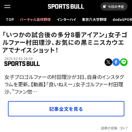
今日の予定
TOP
バーチャル高校野球
インターハイ
東京六大学野球
dodaSPO
（新しいタブ
「いつかの試合後の多分8番アイアン」女子ゴ
ルファー村田理沙、お気にの黒ミニスカウエ
アでナイスショット！
2025.02.03 20:50
女子プロゴルファーの村田理沙が3日、自身のインスタグ
ラムを更新。【動画】「良いねえー」女子ゴルファー村田理
沙、"ファン惚…
記事全文を見る
話題の投稿
ゴルフ