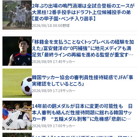
2年ぶり出場の鳴門渦潮は全試合登板のエースが
大黒柱！2番手投手はドラフト上位候補投手の弟
【夏の甲子園・ベンチ入り選手】
2026/06/18 00:00
野球
「移籍金を支払うことなくトップレベルの経験を加
えた」冨安健洋の“0円補強”に地元メディアも満
足気「最終ラインの再編を進める監督が重宝する
柔軟性を備えている」
2026/08/09 17:45
サッカー
韓国サッカー協会の審判員性接待疑惑でJFA「事
実確認をしているところ」
2026/08/09 17:19
サッカー
14年前の銅メダルが日本に変更の可能性も 日
本人審判も絡んだ性接待問題に揺れる韓国サッ
カー界 “五輪メダル剝奪”に危機感「悲劇に見
舞われる」
2026/08/09 17:00
サッカー