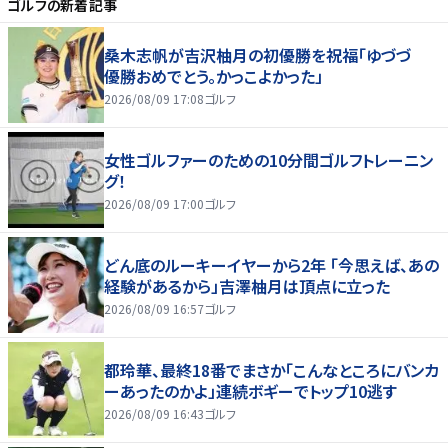
ゴルフ
の新着記事
桑木志帆が吉沢柚月の初優勝を祝福「ゆづづ
優勝おめでとう。かっこよかった」
2026/08/09 17:08
ゴルフ
女性ゴルファーのための10分間ゴルフトレーニン
グ！
2026/08/09 17:00
ゴルフ
どん底のルーキーイヤーから2年 「今思えば、あの
経験があるから」吉澤柚月は頂点に立った
2026/08/09 16:57
ゴルフ
都玲華、最終18番でまさか「こんなところにバンカ
ーあったのかよ」連続ボギーでトップ10逃す
2026/08/09 16:43
ゴルフ