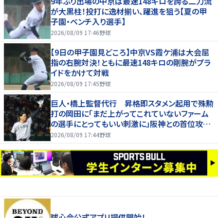
9年ぶり出場の中京は最速148キロを誇る二刀流
が大黒柱！投打に逸材揃い、躍進を狙う【夏の甲
子園・ベンチ入り選手】
2026/08/09 17:46
野球
【9日の甲子園見どころ】中京VS霞ケ浦は大会屈
指の右腕対決！ともに最速148キロの剛腕がプラ
イドをかけて対戦
2026/08/09 17:45
野球
巨人・橋上監督代行 昇格即スタメン起用で殊勲
打の岡田に「まだ上がってこれていないファーム
の選手にとってもいい刺激に」阪神との首位攻防
３連戦へ「まずはカード勝ち越しを」
2026/08/09 17:44
野球
球心会公式アプリ提供開始！