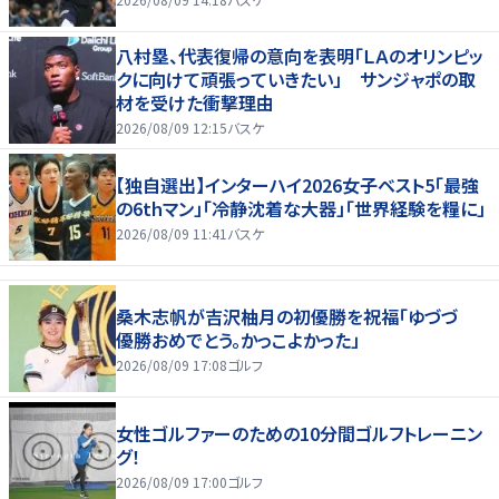
八村塁、代表復帰の意向を表明「ＬＡのオリンピッ
クに向けて頑張っていきたい」 サンジャポの取
材を受けた衝撃理由
2026/08/09 12:15
バスケ
【独自選出】インターハイ2026女子ベスト5「最強
の6thマン」「冷静沈着な大器」「世界経験を糧に」
2026/08/09 11:41
バスケ
桑木志帆が吉沢柚月の初優勝を祝福「ゆづづ
優勝おめでとう。かっこよかった」
2026/08/09 17:08
ゴルフ
女性ゴルファーのための10分間ゴルフトレーニン
グ！
2026/08/09 17:00
ゴルフ