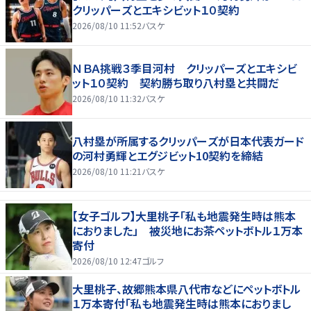
クリッパーズとエキシビット１０契約
2026/08/10 11:52
バスケ
ＮＢＡ挑戦３季目河村 クリッパーズとエキシビ
ット１０契約 契約勝ち取り八村塁と共闘だ
2026/08/10 11:32
バスケ
八村塁が所属するクリッパーズが日本代表ガード
の河村勇輝とエグジビット10契約を締結
2026/08/10 11:21
バスケ
【女子ゴルフ】大里桃子「私も地震発生時は熊本
におりました」 被災地にお茶ペットボトル１万本
寄付
2026/08/10 12:47
ゴルフ
大里桃子、故郷熊本県八代市などにペットボトル
１万本寄付「私も地震発生時は熊本におりまし