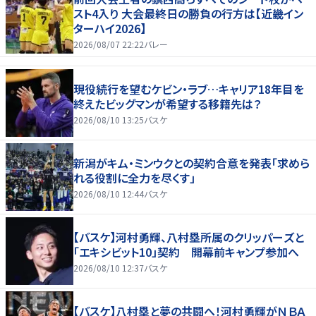
スト4入り 大会最終日の勝負の行方は【近畿イン
ターハイ2026】
2026/08/07 22:22
バレー
現役続行を望むケビン・ラブ…キャリア18年目を
終えたビッグマンが希望する移籍先は？
2026/08/10 13:25
バスケ
新潟がキム・ミンウクとの契約合意を発表「求めら
れる役割に全力を尽くす」
2026/08/10 12:44
バスケ
【バスケ】河村勇輝、八村塁所属のクリッパーズと
「エキシビット10」契約 開幕前キャンプ参加へ
2026/08/10 12:37
バスケ
【バスケ】八村塁と夢の共闘へ！河村勇輝がＮＢＡ