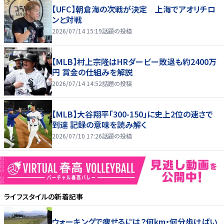
【UFC】朝倉海の次戦が決定 上海でアオリチロ
ンと対戦
2026/07/14 15:19
話題の投稿
【MLB】村上宗隆はHRダービー敗退も約2400万
円 賞金の仕組みを解説
2026/07/14 14:52
話題の投稿
【MLB】大谷翔平「300-150」に史上2位の速さで
到達 記録の意味を読み解く
2026/07/10 17:26
話題の投稿
ライフスタイル
の新着記事
ウォーキングで痩せるには？何km・何分歩けばい