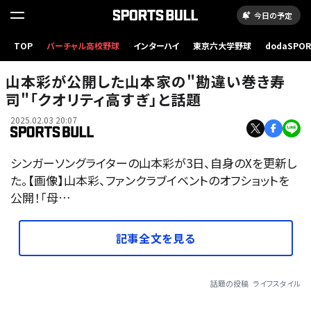
今日の予定
TOP
バーチャル高校野球
インターハイ
東京六大学野球
dodaSPO
（新しいタブ
山本彩が公開した山本家の"勘違い巻き寿
司"「クオリティ高すぎ」と話題
2025.02.03 20:07
シンガーソングライターの山本彩が3日、自身のXを更新し
た。【画像】山本彩、ファンクラブイベントのオフショットを
公開！「母…
記事全文を見る
話題の投稿
ライフスタイル