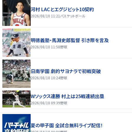
河村 LACとエグジビット10契約
2026/08/10 11:21
バスケットボール
明徳義塾・馬淵史郎監督 引き際を言及
2026/08/10 11:58
野球
日南学園 劇的サヨナラで初戦突破
2026/08/10 10:24
野球
Wソックス連勝 村上は25戦連続出塁
2026/08/10 09:39
野球
夏の甲子園 全試合無料ライブ配信！
2026/04/10 00:00
野球