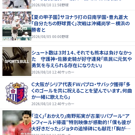
淵節”炸裂
2026/08/10 11:58
野球
【夏の甲子園】サヨナラ打の日南学園・豊丸蒼大
「自分たちの野球貫く」次戦は沖縄尚学－横浜の
勝者と
2026/08/05 00:00
野球
シュート数は３対１４、それでも熊本は負けなかっ
た 守護神・佐藤史騎が好守連発「県民に元気や
勇気を与えられる存在になりたい」
2026/08/10 12:40
サッカー
Ｃ大阪がシリア代表ＦＷパブロ・サバック獲得「多
くのゴールを共に祝えることを望んでいます。何曲
か一緒に歌えたら」
2026/08/10 12:40
サッカー
｢泣く｣｢おかえり｣南野拓実が古巣リバプール“ア
ンフィールド帰還”特別映像が感動的！｢僕も彼が
大好きだった｣ジョタの追悼碑にも献花！｢胸が熱
くなります…｣