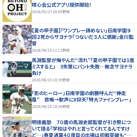
球心会公式アプリ提供開始！
2026/05/27 00:00
野球
【夏の甲子園】「ワンプレー諦めない」日南学園９
回２死からサヨナラ「つないだ３人に感謝」金川監
督
2026/08/10 11:12
野球
馬淵監督が悔やんだ“流れ”「夏の甲子園では1度
ミスすると」 3失策にバント失敗…無念サヨナラ
負け
2026/08/10 10:39
野球
「影のヒーロー」日南学園の劇勝呼んだ“神走
塁” 悲鳴→歓声にX仰天「特大ファインプレー」
2026/08/10 10:56
野球
明徳義塾 ７０歳の馬淵史郎監督が引き際につ
いて語る「学校はやれと言ってくれてるんですけ
ど…」春夏通算４０度目の出場は初戦突破も“馬