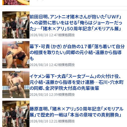
前田日明、アントニオ猪木さんが抱いた「ＵＷＦ」
への姿勢に思いをはせる「俺らはジョーカーだっ
た」…「猪木×アリ」５０周年記念「メモリアル展」
2026/08/10 12:47
相撲格闘技
幕下・可貴（かき）が白熱の１７番「落ち着いて自分
の相撲を取りたい」同郷の元小結・遠藤から指導
も
2026/08/10 12:42
相撲格闘技
イケメン幕下・大森「スー女ブーム」の火付け役、
元小結・遠藤から指導を受け連勝…石川・穴水町
の同郷、金沢学院大付高の先輩後輩
2026/08/10 12:39
相撲格闘技
藤原喜明、「猪木×アリ」５０周年記念「メモリアル
展」で歴史的一戦は「本当の意味での真剣勝負」
2026/08/10 12:21
相撲格闘技