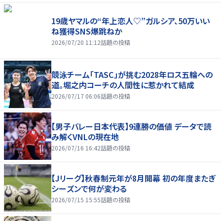
19歳ヤマルの“年上恋人♡”ガルシア、50万いい
ね獲得SNS爆跳ねか
2026/07/20 11:12
話題の投稿
競泳チーム「TASC」が挑む2028年ロス五輪への
道。堀之内コーチの人間性に惹かれて結成
2026/07/17 06:06
話題の投稿
【男子バレー日本代表】9連勝の価値 データで読
み解くVNLの現在地
2026/07/16 16:42
話題の投稿
【Jリーグ】秋春制元年が8月開幕 初の年度またぎ
シーズンで何が変わる
2026/07/15 15:55
話題の投稿