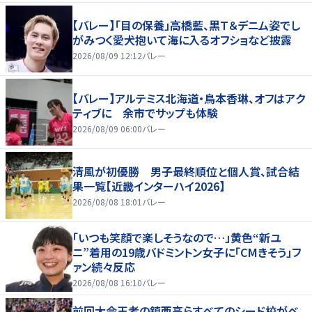
【バレー】「目の保養」高橋藍、黒Ｔ＆デニム姿でし
がみつく愛犬抱いて海に入るオフショなど披露
2026/08/09 12:12
バレー
【バレー】アルテミス北海道・鳥本香琳、オフはアク
ティブに 余市でサップも体験
2026/08/09 06:00
バレー
清風が初優勝 男子最終順位と個人賞、試合結
果一覧【近畿インターハイ2026】
2026/08/08 18:01
バレー
「いつも笑顔で楽しそうなので…」黄色“新ユ
ニ”着用の19歳バドミントン女子に「CMきそう」フ
ァン続々反応
2026/08/08 16:10
バレー
前回大会王者の鎮西高らすべてのシード校がベ