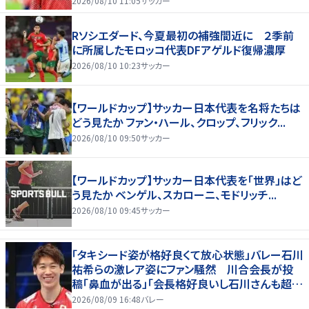
2026/08/10 11:05
サッカー
Rソシエダード、今夏最初の補強間近に ２季前
に所属したモロッコ代表DFアゲルド復帰濃厚
2026/08/10 10:23
サッカー
【ワールドカップ】サッカー日本代表を名将たちは
どう見たか ファン・ハール、クロップ、フリック...
2026/08/10 09:50
サッカー
【ワールドカップ】サッカー日本代表を「世界」はど
う見たか ベンゲル、スカローニ、モドリッチ...
2026/08/10 09:45
サッカー
「タキシード姿が格好良くて放心状態」バレー石川
祐希らの激レア姿にファン騒然 川合会長が投
稿「鼻血が出る」「会長格好良いし石川さんも超格
好いい」
2026/08/09 16:48
バレー