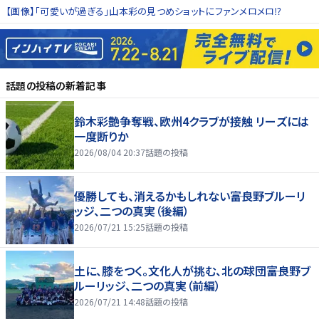
【画像】「可愛いが過ぎる」山本彩の見つめショットにファンメロメロ⁉
話題の投稿
の新着記事
鈴木彩艶争奪戦、欧州4クラブが接触 リーズには
一度断りか
2026/08/04 20:37
話題の投稿
優勝しても、消えるかもしれない――富良野ブルーリ
ッジ、二つの真実（後編）
2026/07/21 15:25
話題の投稿
土に、膝をつく。文化人が挑む、北の球団――富良野ブ
ルーリッジ、二つの真実（前編）
2026/07/21 14:48
話題の投稿