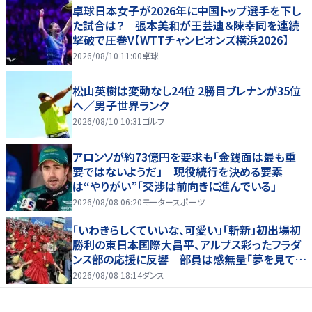
卓球日本女子が2026年に中国トップ選手を下し
た試合は？ 張本美和が王芸迪＆陳幸同を連続
撃破で圧巻V【WTTチャンピオンズ横浜2026】
2026/08/10 11:00
卓球
松山英樹は変動なし24位 2勝目ブレナンが35位
へ／男子世界ランク
2026/08/10 10:31
ゴルフ
アロンソが約73億円を要求も「金銭面は最も重
要ではないようだ」 現役続行を決める要素
は“やりがい”「交渉は前向きに進んでいる」
2026/08/08 06:20
モータースポーツ
「いわきらしくていいな、可愛い」「斬新」初出場初
勝利の東日本国際大昌平、アルプス彩ったフラダ
ンス部の応援に反響 部員は感無量「夢を見てい
るよう」
2026/08/08 18:14
ダンス