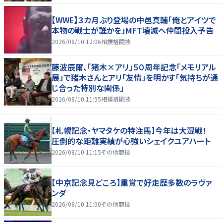
【WWE】３カ月ぶり登場の中邑真輔「俺とアイツで
本物の戦士が誰かを」MFT壊滅へ仲間投入予告
2026/08/10 12:06
相撲格闘技
藤波辰爾、「猪木×アリ」５０周年記念「メモリアル
展」で猪木さんとアリ「友情」を明かす「気持ちが通
じ合った特別な関係」
2026/08/10 11:55
相撲格闘技
【札幌記念・ヤマタケの特注馬】今年は大混戦！
圧倒的な距離実績が心強いシェイクユアハート
2026/08/10 11:15
その他競技
【中京記念見どころ】重賞で好走歴多数のラヴァ
ンダ
2026/08/10 11:00
その他競技