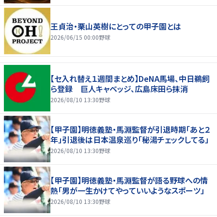
王貞治・栗山英樹にとっての甲子園とは
2026/06/15 00:00
野球
【セ入れ替え１週間まとめ】DeNA馬場、中日鵜飼
ら登録 巨人キャベッジ、広島床田ら抹消
2026/08/10 13:30
野球
【甲子園】明徳義塾・馬淵監督が引退時期「あと２
年」引退後は日本温泉巡り「秘湯チェックしてる」
2026/08/10 13:30
野球
【甲子園】明徳義塾・馬淵監督が語る野球への情
熱「男が一生かけてやっていいようなスポーツ」
2026/08/10 13:30
野球