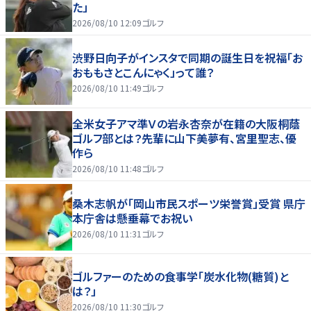
た」
2026/08/10 12:09
ゴルフ
渋野日向子がインスタで同期の誕生日を祝福「お
おももさとこんにゃく」って誰？
2026/08/10 11:49
ゴルフ
全米女子アマ準Ｖの岩永杏奈が在籍の大阪桐蔭
ゴルフ部とは？先輩に山下美夢有、宮里聖志、優
作ら
2026/08/10 11:48
ゴルフ
桑木志帆が「岡山市民スポーツ栄誉賞」受賞 県庁
本庁舎は懸垂幕でお祝い
2026/08/10 11:31
ゴルフ
ゴルファーのための食事学「炭水化物(糖質)と
は？」
2026/08/10 11:30
ゴルフ