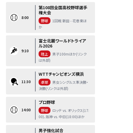
第108回全国高校野球選手
権大会
8:00
野球
1回戦 新田 - 花巻東ほ
か
富士北麓ワールドトライア
ル2026
9:10
陸上
男子100mほか(リンク
は外部)
WTTチャンピオンズ横浜
11:30
卓球
男女シングルス準決勝・
決勝(リンクは外部)
プロ野球
14:00
野球
ロッテ vs. オリックス(17:
00)、阪神 vs. 中日(18:00)ほか
男子強化試合