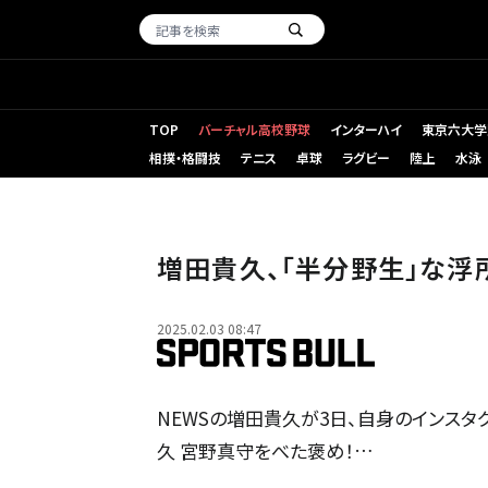
TOP
バーチャル高校野球
インターハイ
東京六大学
相撲・格闘技
テニス
卓球
ラグビー
陸上
水泳
増田貴久、「半分野生」な浮
2025.02.03 08:47
NEWSの増田貴久が3日、自身のインスタグ
久 宮野真守をべた褒め！…