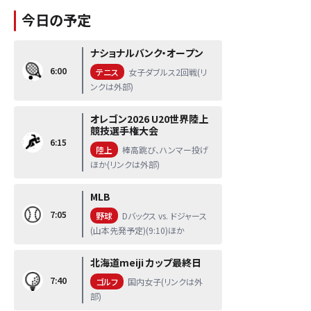
今日の予定
ナショナルバンク・オープン
6:00
テニス
女子ダブルス2回戦(リ
ンクは外部)
オレゴン2026 U20世界陸上
競技選手権大会
6:15
陸上
棒高跳び、ハンマー投げ
ほか(リンクは外部)
MLB
7:05
野球
Dバックス vs. ドジャース
(山本先発予定)(9:10)ほか
北海道meiji カップ最終日
7:40
ゴルフ
国内女子(リンクは外
部)