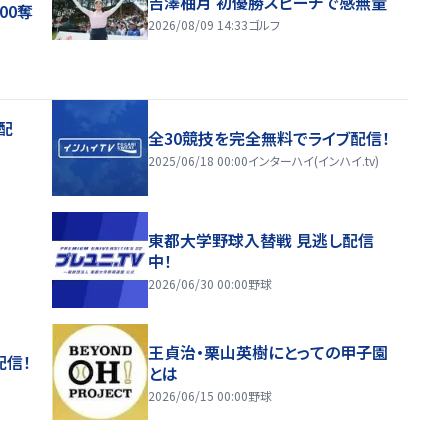
吉澤柚月 初優勝スピーチで感無量
00奪
2026/08/09 14:33
ゴルフ
配
全30競技を完全無料でライブ配信！
2025/06/18 00:00
インターハイ(インハイ.tv)
東都大学野球入替戦 見逃し配信
中！
2026/06/30 00:00
野球
王貞治・栗山英樹にとっての甲子園
配信！
とは
2026/06/15 00:00
野球