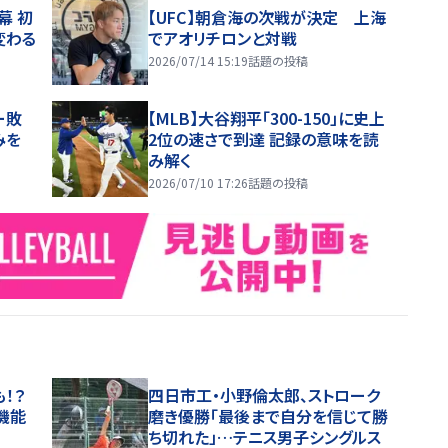
幕 初
【UFC】朝倉海の次戦が決定 上海
変わる
でアオリチロンと対戦
2026/07/14 15:19
話題の投稿
ー敗
【MLB】大谷翔平「300-150」に史上
みを
2位の速さで到達 記録の意味を読
み解く
2026/07/10 17:26
話題の投稿
！？
四日市工・小野倫太郎、ストローク
機能
磨き優勝「最後まで自分を信じて勝
ち切れた」…テニス男子シングルス