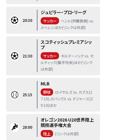
ジュピラー・プロ・リーグ
20:30
サッカー
ヘント(伊藤敦樹) vs.
メヘレンほか(リンクは外部)
スコティッシュプレミアシッ
プ
21:30
サッカー
キルマーノック vs. セ
ルティック(旗手怜央)ほか(リンク
は外部)
MLB
野球
ロイヤルズ vs. カブス(2
25:15
7:10)、Dバックス vs. ドジャース(2
9:10)ほか
オレゴン2026 U20世界陸上
競技選手権大会
28:00
陸上
(リンクは外部)