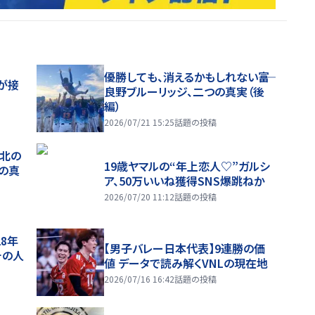
優勝しても、消えるかもしれない――富
が接
良野ブルーリッジ、二つの真実（後
編）
2026/07/21 15:25
話題の投稿
、北の
19歳ヤマルの“年上恋人♡”ガルシ
つの真
ア、50万いいね獲得SNS爆跳ねか
2026/07/20 11:12
話題の投稿
28年
【男子バレー日本代表】9連勝の価
チの人
値 データで読み解くVNLの現在地
2026/07/16 16:42
話題の投稿