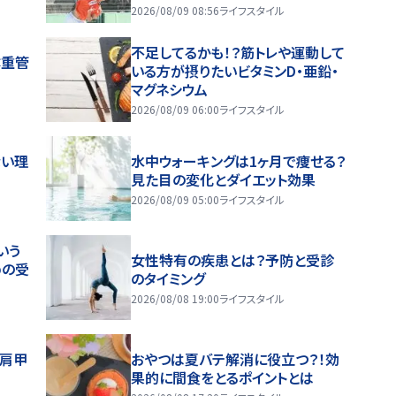
2026/08/09 08:56
ライフスタイル
不足してるかも！？筋トレや運動して
体重管
いる方が摂りたいビタミンD・亜鉛・
マグネシウム
2026/08/09 06:00
ライフスタイル
ない理
水中ウォーキングは1ヶ月で痩せる？
見た目の変化とダイエット効果
2026/08/09 05:00
ライフスタイル
いう
女性特有の疾患とは？予防と受診
めの受
のタイミング
2026/08/08 19:00
ライフスタイル
～肩甲
おやつは夏バテ解消に役立つ？！効
果的に間食をとるポイントとは