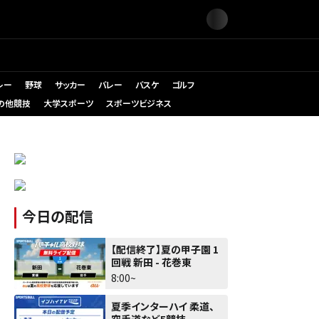
レー
野球
サッカー
バレー
バスケ
ゴルフ
の他競技
大学スポーツ
スポーツビジネス
今日の配信
【配信終了】夏の甲子園 1
回戦 新田 - 花巻東
8:00~
夏季インターハイ 柔道、
空手道など5競技