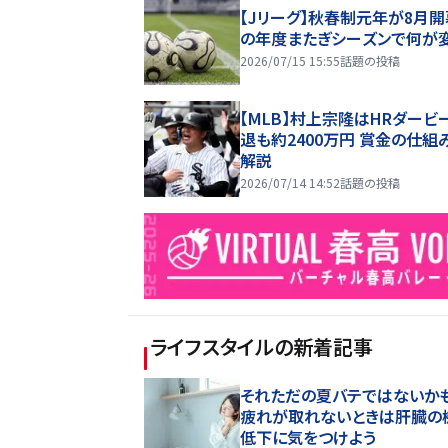
【Jリーグ】秋春制元年が8月開
の年度またぎシーズンで何が
2026/07/15 15:55
話題の投稿
【MLB】村上宗隆はHRダービ
退も約2400万円 賞金の仕組
解説
2026/07/14 14:52
話題の投稿
ライフスタイル
の新着記事
それただの夏バテではないかも
疲れが取れないときは肝臓の
低下に気をつけよう