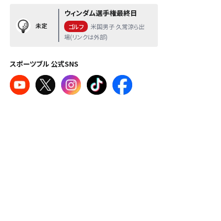
ウィンダム選手権最終日
未定
ゴルフ
米国男子 久常涼ら出
場(リンクは外部)
スポーツブル 公式SNS