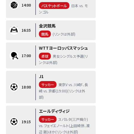
14:00
バスケットボール
日本 vs. モ
ンゴル
金沢競馬
16:35
競馬
(リンクは外部)
WTTヨーロッパスマッシュ
17:00
卓球
男女シングルス予選(リ
ンクは外部)
J1
サッカー
東京V vs. 川崎F、長
18:00
崎 vs. 京都(19:00)(リンクは外
部)
エールディヴィジ
サッカー
スパルタ(三戸舜介)
19:15
vs. フェイエノールト(上田綺世、渡
辺 剛)ほか(リンクは外部)