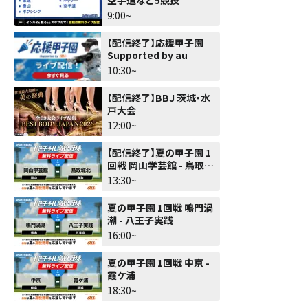
9:00~
【配信終了】応援甲子園
Supported by au
10:30~
【配信終了】BBJ 茨城・水
戸大会
12:00~
【配信終了】夏の甲子園 1
回戦 岡山学芸館 - 鳥取城
北
13:30~
夏の甲子園 1回戦 鳴門渦
潮 - 八王子実践
16:00~
夏の甲子園 1回戦 中京 -
霞ケ浦
18:30~