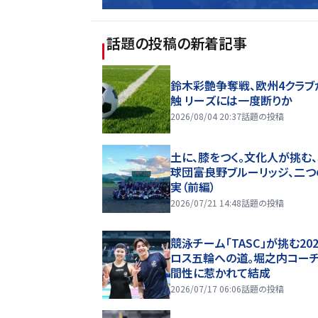
話題の投稿
の新着記事
鈴木彩艶争奪戦、欧州4クラブ
触 リーズには一度断りか
2026/08/04 20:37
話題の投稿
土に、膝をつく。文化人が挑む
球団――富良野ブルーリッジ、二
実（前編）
2026/07/21 14:48
話題の投稿
競泳チーム「TASC」が挑む20
ロス五輪への道。堀之内コー
間性に惹かれて結成
2026/07/17 06:06
話題の投稿