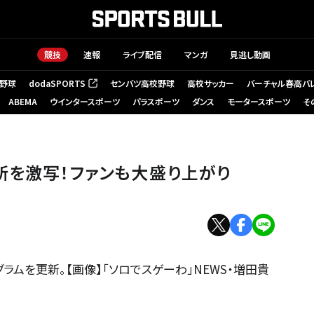
競技
速報
ライブ配信
マンガ
見逃し動画
野球
dodaSPORTS
センバツ高校野球
高校サッカー
バーチャル春高バ
（新しいタブで開く）
ABEMA
ウインタースポーツ
パラスポーツ
ダンス
モータースポーツ
そ
所を激写！ファンも大盛り上がり
ラムを更新。【画像】「ソロでスゲーわ」NEWS・増田貴