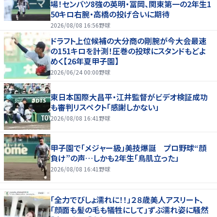
場！センバツ8強の英明・冨岡、関東第一の2年生1
50キロ右腕・高橋の投げ合いに期待
2026/08/08 16:56
野球
ドラフト上位候補の大分商の剛腕が今大会最速
の151キロを計測！圧巻の投球にスタンドもどよ
めく【26年夏甲子園】
2026/06/24 00:00
野球
東日本国際大昌平・江井監督がビデオ検証成功
も審判リスペクト「感謝しかない」
2026/08/08 16:41
野球
甲子園で「メジャー級」美技爆誕 プロ野球“顔
負け”の声…しかも2年生「鳥肌立った」
2026/08/08 16:41
野球
「全力でびしょ濡れに！！」２８歳美人アスリート、
「顔面も髪の毛も犠牲にして」ずぶ濡れ姿に騒然