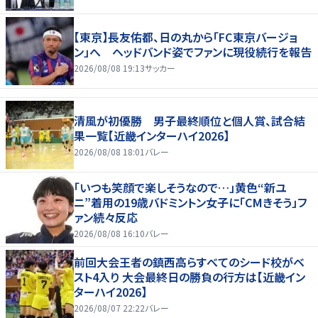
【東京】長友佑都、日の丸から「FC東京バージョ
ン」へ ヘッドバンド姿でファンに現役続行を報告
2026/08/08 19:13
サッカー
清風が初優勝 男子最終順位と個人賞、試合結
果一覧【近畿インターハイ2026】
2026/08/08 18:01
バレー
「いつも笑顔で楽しそうなので…」黄色“新ユ
ニ”着用の19歳バドミントン女子に「CMきそう」フ
ァン続々反応
2026/08/08 16:10
バレー
前回大会王者の鎮西高らすべてのシード校がベ
スト4入り 大会最終日の勝負の行方は【近畿イン
ターハイ2026】
2026/08/07 22:22
バレー