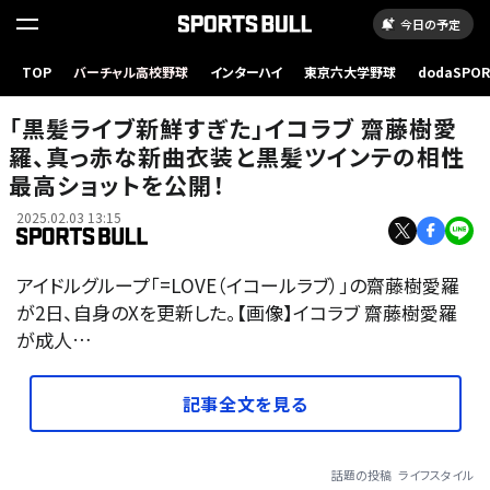
今日の予定
TOP
バーチャル高校野球
インターハイ
東京六大学野球
dodaSPO
（新しいタブ
「黒髪ライブ新鮮すぎた」イコラブ 齋藤樹愛
羅、真っ赤な新曲衣装と黒髪ツインテの相性
最高ショットを公開！
2025.02.03 13:15
アイドルグループ「=LOVE（イコールラブ）」の齋藤樹愛羅
が2日、自身のXを更新した。【画像】イコラブ 齋藤樹愛羅
が成人…
記事全文を見る
話題の投稿
ライフスタイル