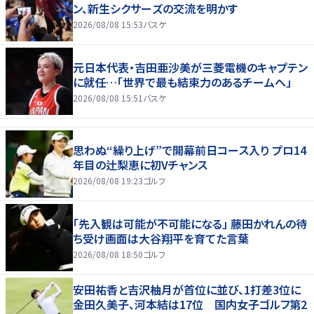
ン、新生シクサーズの交流を明かす
2026/08/08 15:53
バスケ
元日本代表・吉田亜沙美が三菱電機のキャプテン
に就任…「世界で最も結束力のあるチームへ」
2026/08/08 15:51
バスケ
思わぬ“繰り上げ”で開幕前日コース入り プロ14
年目の辻梨恵に初Vチャンス
2026/08/08 19:23
ゴルフ
「先入観は可能が不可能になる」 藤田かれんの待
ち受け画面は大谷翔平を育てた言葉
2026/08/08 18:50
ゴルフ
安田祐香と吉沢柚月が首位に並び、1打差3位に
金田久美子、河本結は17位 国内女子ゴルフ第2