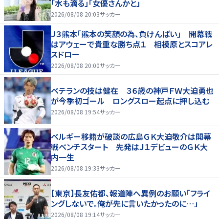
「水も滴る」「女優さんかと」
2026/08/08 20:03
サッカー
Ｊ３熊本「熊本の笑顔の為、負けんばい」 開幕戦
はアウェーで貴重な勝ち点１ 相模原とスコアレ
スドロー
2026/08/08 20:00
サッカー
ベテランの技は健在 ３６歳の神戸ＦＷ大迫勇也
が今季初ゴール ロングスロー起点に押し込む
2026/08/08 19:54
サッカー
ベルギー移籍が破談の広島ＧＫ大迫敬介は開幕
戦ベンチスタート 先発はＪ１デビューのＧＫ大
内一生
2026/08/08 19:33
サッカー
【東京】長友佑都、報道陣へ異例のお願い「フライ
ングしないで。俺が先に言いたかったのに…」
2026/08/08 19:14
サッカー