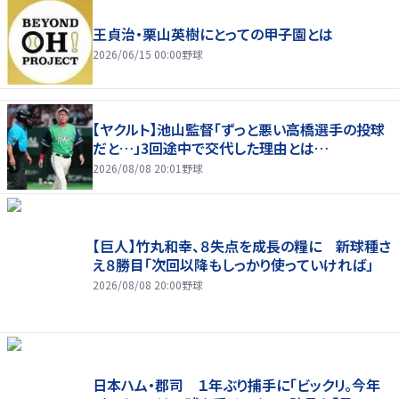
王貞治・栗山英樹にとっての甲子園とは
2026/06/15 00:00
野球
【ヤクルト】池山監督「ずっと悪い高橋選手の投球
だと…」3回途中で交代した理由とは…
2026/08/08 20:01
野球
【巨人】竹丸和幸、８失点を成長の糧に 新球種さ
え８勝目「次回以降もしっかり使っていければ」
2026/08/08 20:00
野球
日本ハム・郡司 １年ぶり捕手に「ビックリ。今年