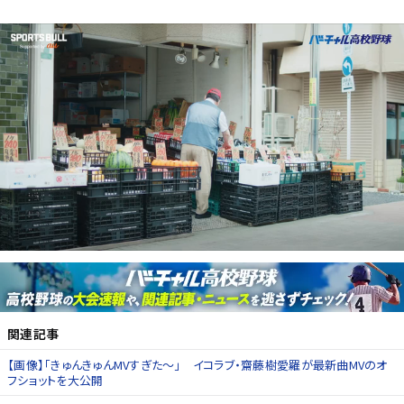
関連記事
【画像】「きゅんきゅんMVすぎた〜」 イコラブ・齋藤樹愛羅が最新曲MVのオ
フショットを大公開