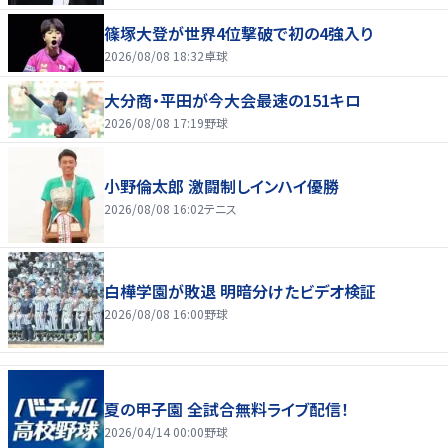
篠塚大登が世界4位撃破で初の4強入り
2026/08/08 18:32
卓球
大分商・平田が今大会最速の151キロ
2026/08/08 17:19
野球
小野倫太郎 激闘制しインハイ優勝
2026/08/08 16:02
テニス
白樺学園が敗退 明暗分けたビデオ検証
2026/08/08 16:00
野球
夏の甲子園 全試合無料ライブ配信！
2026/04/14 00:00
野球