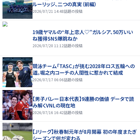
ルーリッジ、二つの真実（前編）
2026/07/21 14:48
話題の投稿
19歳ヤマルの“年上恋人♡”ガルシア、50万いい
ね獲得SNS爆跳ねか
2026/07/20 11:12
話題の投稿
競泳チーム「TASC」が挑む2028年ロス五輪への
道。堀之内コーチの人間性に惹かれて結成
2026/07/17 06:06
話題の投稿
【男子バレー日本代表】9連勝の価値 データで読
み解くVNLの現在地
2026/07/16 16:42
話題の投稿
【Jリーグ】秋春制元年が8月開幕 初の年度またぎ
シーズンで何が変わる