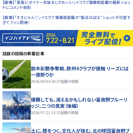
【画像】「黒髪にダイナー衣装まじかわいい」イコラブ齋藤樹愛羅の最新ショッ
トにコメント殺到
【画像】「すきにゃん♡」イコラブ 齋藤樹愛羅の”髪ぽはぽは”ショットが可愛す
ぎてファン悶絶！
話題の投稿
の新着記事
鈴木彩艶争奪戦、欧州4クラブが接触 リーズには
一度断りか
2026/08/04 20:37
話題の投稿
優勝しても、消えるかもしれない――富良野ブルーリ
ッジ、二つの真実（後編）
2026/07/21 15:25
話題の投稿
土に、膝をつく。文化人が挑む、北の球団――富良野ブ