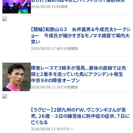
2026/08/08 15:08
卓球
【競輪】和歌山Ｇ３ 糸井嘉男＆今成亮太トークシ
ョー 今成氏が細かすぎるモノマネ披露で場内大
笑い
2026/08/08 17:48
その他競技
障害レースで３騎手が落馬...最後の直線では先
頭と２番手を走っていた馬にアクシデント発生
中京９Ｒの障害オープン
2026/08/08 17:26
その他競技
【ラグビー】２部九州のＦＷ、ヴニランギさんが急
死、２６歳…３日の練習後に熱中症の症状、７日に
亡くなる
2026/08/08 17:30
ラグビー