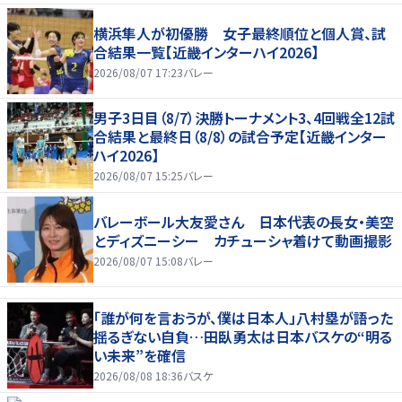
横浜隼人が初優勝 女子最終順位と個人賞、試
合結果一覧【近畿インターハイ2026】
2026/08/07 17:23
バレー
男子3日目（8/7）決勝トーナメント3、4回戦全12試
合結果と最終日（8/8）の試合予定【近畿インター
ハイ2026】
2026/08/07 15:25
バレー
バレーボール大友愛さん 日本代表の長女・美空
とディズニーシー カチューシャ着けて動画撮影
2026/08/07 15:08
バレー
「誰が何を言おうが、僕は日本人」八村塁が語った
揺るぎない自負…田臥勇太は日本バスケの“明る
い未来”を確信
2026/08/08 18:36
バスケ