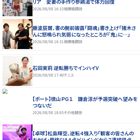
リア 愛妻の手作り参鶏湯で体力回復
2026/08/08 16:33
相撲格闘技
藤波辰爾、書の腕前披露「闘魂」書き上げ「猪木さ
んに怒鳴られ気弱になったところが『鬼』に…」
2026/08/08 16:31
相撲格闘技
石田実莉 逆転勝ちでインハイV
2026/08/08 17:40
テニス
【ボート】徳山ＰＧ１ 鎌倉涼が予選突破へ望みを
つないだ
2026/08/08 18:05
その他競技
【卓球】松島輝空、逆転４強入り「観客の皆さんの
おかげ」最終Gは４点ビハインドから７連続得点