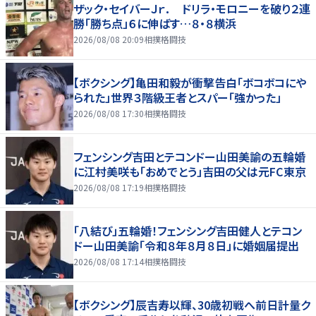
ザック・セイバーＪｒ． ドリラ・モロニーを破り２連
勝「勝ち点」６に伸ばす…８・８横浜
2026/08/08 20:09
相撲格闘技
【ボクシング】亀田和毅が衝撃告白「ボコボコにや
られた」世界３階級王者とスパー「強かった」
2026/08/08 17:30
相撲格闘技
フェンシング吉田とテコンドー山田美諭の五輪婚
に江村美咲も「おめでとう」吉田の父は元FC東京
2026/08/08 17:19
相撲格闘技
「八結び」五輪婚！フェンシング吉田健人とテコン
ドー山田美諭「令和８年８月８日」に婚姻届提出
2026/08/08 17:14
相撲格闘技
【ボクシング】辰吉寿以輝、30歳初戦へ前日計量ク