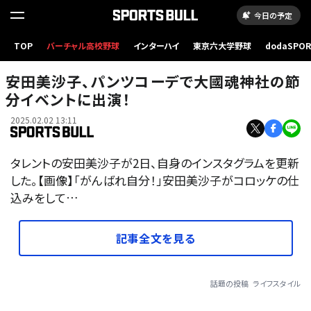
今日の予定
TOP
バーチャル高校野球
インターハイ
東京六大学野球
dodaSPO
（新しいタブ
安田美沙子、パンツコーデで大國魂神社の節
分イベントに出演！
2025.02.02 13:11
タレントの安田美沙子が2日、自身のインスタグラムを更新
した。【画像】「がんばれ自分！」安田美沙子がコロッケの仕
込みをして…
記事全文を見る
話題の投稿
ライフスタイル