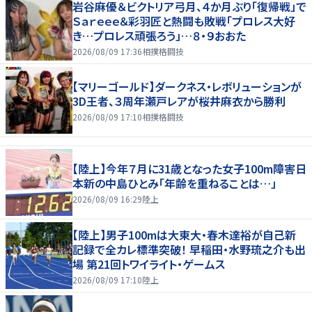
岩谷麻優＆ビクトリア弓月、４か月ぶり「復帰戦」で
Ｓａｒｅｅｅ＆彩羽匠と熱闘も敗戦「プロレス大好
き…プロレス頑張ろう」…８・９おおた
2026/08/09 17:36
相撲格闘技
【マリーゴールド】ダークネス・レボリューションが
3D王者、３周年瀬戸レアが桜井麻衣から勝利
2026/08/09 17:10
相撲格闘技
【陸上】今年７月に31歳となった女子100m障害日
本新の中島ひとみ「年齢を重ねることは…」
2026/08/09 16:29
陸上
【陸上】男子100mは大東大・春木達裕が自己新
記録で全カレ標準突破！ 早稲田・水野琉之介も出
場 第21回トワイライト・ゲームス
2026/08/09 17:10
陸上