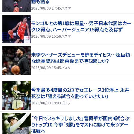
割も語る
2026/08/09 17:45
バスケ
モンゴルとの第1戦は黒星…男子日本代表はカー
ク18得点、ハーパージュニア15得点も及ばず
2026/08/09 15:50
バスケ
来季ウィザーズデビューを飾るデイビス…超巨額
な延長契約は開幕後まで持ち越しか？
2026/08/09 15:45
バスケ
今季最多4度目の2位で女王レース3位浮上 永井
花奈は「狙える試合を勝っていきたい」
2026/08/09 19:03
ゴルフ
「今日でスッキリしました」菅楓華が国内4試合ぶ
りトップ10 今季「3勝」をマストに掲げて米ツアー
挑戦へ