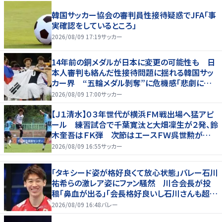
韓国サッカー協会の審判員性接待疑惑でJFA「事
実確認をしているところ」
2026/08/09 17:19
サッカー
14年前の銅メダルが日本に変更の可能性も 日
本人審判も絡んだ性接待問題に揺れる韓国サッ
カー界 “五輪メダル剝奪”に危機感「悲劇に見
舞われる」
2026/08/09 17:00
サッカー
【Ｊ１清水】０３年世代が横浜ＦＭ戦出場へ猛アピ
ール 練習試合で千葉寛汰と大畑凜生が２発、鈴
木奎吾はＦＫ弾 次節はエースＦＷ呉世勲が出
場停止
2026/08/09 16:55
サッカー
「タキシード姿が格好良くて放心状態」バレー石川
祐希らの激レア姿にファン騒然 川合会長が投
稿「鼻血が出る」「会長格好良いし石川さんも超格
好いい」
2026/08/09 16:48
バレー