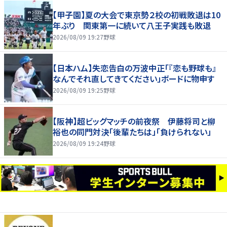
【甲子園】夏の大会で東京勢２校の初戦敗退は10
年ぶり 関東第一に続いて八王子実践も敗退
2026/08/09 19:27
野球
【日本ハム】失恋告白の万波中正「『恋も野球も』
なんでそれ直してきてください」ボードに物申す
2026/08/09 19:25
野球
【阪神】超ビッグマッチの前夜祭 伊藤将司と柳
裕也の同門対決「後輩たちは」「負けられない」
2026/08/09 19:24
野球