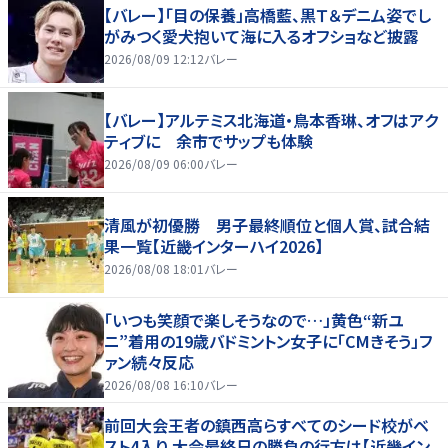
【バレー】「目の保養」高橋藍、黒Ｔ＆デニム姿でし
がみつく愛犬抱いて海に入るオフショなど披露
2026/08/09 12:12
バレー
【バレー】アルテミス北海道・鳥本香琳、オフはアク
ティブに 余市でサップも体験
2026/08/09 06:00
バレー
清風が初優勝 男子最終順位と個人賞、試合結
果一覧【近畿インターハイ2026】
2026/08/08 18:01
バレー
「いつも笑顔で楽しそうなので…」黄色“新ユ
ニ”着用の19歳バドミントン女子に「CMきそう」フ
ァン続々反応
2026/08/08 16:10
バレー
前回大会王者の鎮西高らすべてのシード校がベ
スト4入り 大会最終日の勝負の行方は【近畿イン