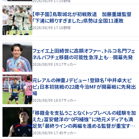
2026/08/09 17:10
野球
【甲子園】鳥取城北が初戦敗退 加藤重雄監督
「下浦に頼りすぎました」県勢は全国11連敗
2026/08/09 17:16
野球
フェイエ上田綺世に高額オファー、トルコ名門フェ
ネルバフチェ移籍の可能性急浮上も…開幕先発
2026/08/09 19:17
サッカー
元レアルの神童Ｊデビュー！登録名「中井卓大ピ
ピ」日本初挑戦の22歳今治MFが開幕戦に先発出
場
2026/08/09 18:07
サッカー
「移籍金を支払うことなくトップレベルの経験を加
えた」冨安健洋の“0円補強”に地元メディアも満
足気「最終ラインの再編を進める監督が重宝する
柔軟性を備えている」
2026/08/09 17:45
サッカー