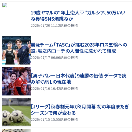
19歳ヤマルの“年上恋人♡”ガルシア、50万いい
ね獲得SNS爆跳ねか
2026/07/20 11:12
話題の投稿
競泳チーム「TASC」が挑む2028年ロス五輪への
道。堀之内コーチの人間性に惹かれて結成
2026/07/17 06:06
話題の投稿
【男子バレー日本代表】9連勝の価値 データで読
み解くVNLの現在地
2026/07/16 16:42
話題の投稿
【Jリーグ】秋春制元年が8月開幕 初の年度またぎ
シーズンで何が変わる
2026/07/15 15:55
話題の投稿