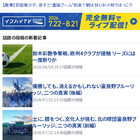
【画像】安田美沙子、息子と“童謡ブーム”到来？ 朝は甘いお汁粉でほっこり
話題の投稿
の新着記事
鈴木彩艶争奪戦、欧州4クラブが接触 リーズには
一度断りか
2026/08/04 20:37
話題の投稿
優勝しても、消えるかもしれない――富良野ブルーリ
ッジ、二つの真実（後編）
2026/07/21 15:25
話題の投稿
土に、膝をつく。文化人が挑む、北の球団――富良野ブ
ルーリッジ、二つの真実（前編）
2026/07/21 14:48
話題の投稿