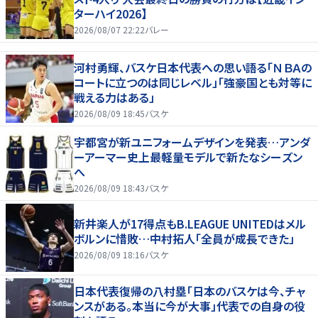
ターハイ2026】
2026/08/07 22:22
バレー
河村勇輝、バスケ日本代表への思い語る「ＮＢＡの
コートに立つのは同じレベル」「強豪国とも対等に
戦える力はある」
2026/08/09 18:45
バスケ
宇都宮が新ユニフォームデザインを発表…アンダ
ーアーマー史上最軽量モデルで新たなシーズン
へ
2026/08/09 18:43
バスケ
新井楽人が17得点もB.LEAGUE UNITEDはメル
ボルンに惜敗…中村拓人「全員が成長できた」
2026/08/09 18:16
バスケ
日本代表復帰の八村塁「日本のバスケは今、チャ
ンスがある。本当に今が大事」代表での自身の役