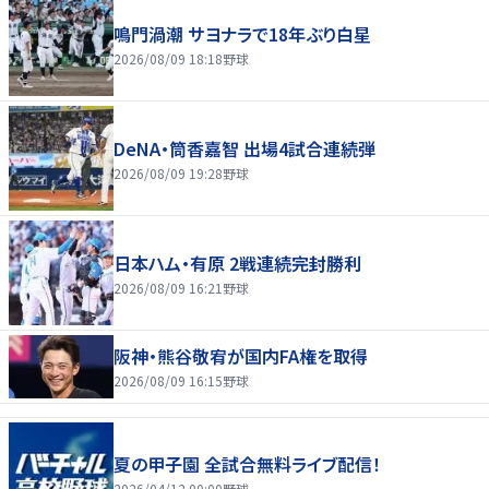
鳴門渦潮 サヨナラで18年ぶり白星
2026/08/09 18:18
野球
DeNA・筒香嘉智 出場4試合連続弾
2026/08/09 19:28
野球
日本ハム・有原 2戦連続完封勝利
2026/08/09 16:21
野球
阪神・熊谷敬宥が国内FA権を取得
2026/08/09 16:15
野球
夏の甲子園 全試合無料ライブ配信！
2026/04/12 00:00
野球