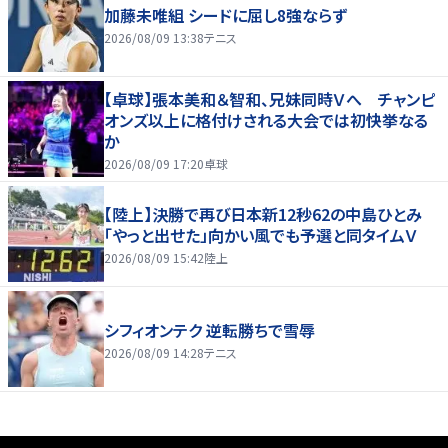
加藤未唯組 シードに屈し8強ならず
2026/08/09 13:38
テニス
【卓球】張本美和＆智和、兄妹同時Ｖへ チャンピ
オンズ以上に格付けされる大会では初快挙なる
か
2026/08/09 17:20
卓球
【陸上】決勝で再び日本新12秒62の中島ひとみ
「やっと出せた」向かい風でも予選と同タイムＶ
2026/08/09 15:42
陸上
シフィオンテク 逆転勝ちで雪辱
2026/08/09 14:28
テニス