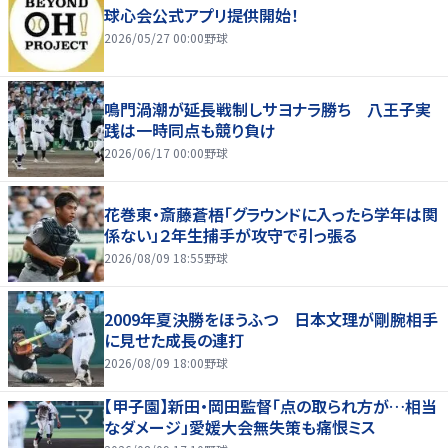
球心会公式アプリ提供開始！
2026/05/27 00:00
野球
鳴門渦潮が延長戦制しサヨナラ勝ち 八王子実
践は一時同点も競り負け
2026/06/17 00:00
野球
花巻東・斎藤蒼梧「グラウンドに入ったら学年は関
係ない」２年生捕手が攻守で引っ張る
2026/08/09 18:55
野球
2009年夏決勝をほうふつ 日本文理が剛腕相手
に見せた成長の連打
2026/08/09 18:00
野球
【甲子園】新田・岡田監督「点の取られ方が…相当
なダメージ」愛媛大会無失策も痛恨ミス