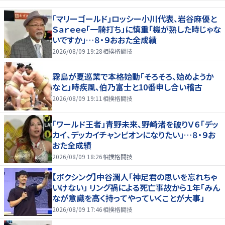
「マリーゴールド」ロッシー小川代表、岩谷麻優と
Ｓａｒｅｅｅ「一騎打ち」に慎重「機が熟した時じゃな
いですか」…８・９おおた全成績
2026/08/09 19:28
相撲格闘技
霧島が夏巡業で本格始動「そろそろ、始めようか
なと」時疾風、伯乃富士と10番申し合い稽古
2026/08/09 19:11
相撲格闘技
「ワールド王者」青野未来、野崎渚を破りＶ６「デッ
カイ、デッカイチャンピオンになりたい」…８・９お
おた全成績
2026/08/09 18:26
相撲格闘技
【ボクシング】中谷潤人「神足君の思いを忘れちゃ
いけない」 リング禍による死亡事故から１年「みん
なが意識を高く持ってやっていくことが大事」
2026/08/09 17:46
相撲格闘技