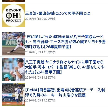
王貞治・栗山英樹にとっての甲子園とは
2026/06/15 00:00
野球
「逆に楽しかった」球場全体が八王子実践ムード
も…鳴門渦潮・エース右腕が強心臓でサヨナラ勝
利呼び込む【26年夏甲子園】
2026/08/09 19:39
野球
八王子実践 サヨナラ負けもナインに甲子園から
大拍手 河本ロバート監督「楽しくいい顔をしてや
れた」【26年夏甲子園】
2026/08/09 19:32
野球
【DeNA】筒香嘉智、出場４試合連続アーチ 先制
弾で先発のルーキー片山皓心を援護
2026/08/09 19:28
野球