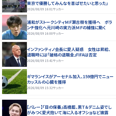
東京で優勝してみんなを喜ばせたいと思った」
2026/08/09 16:01
サッカー
浦和がストークシティＭＦ瀬古樹を獲得へ ボラ
ンチ強化へ元川崎の実力派ＭＦの補強に動く
2026/08/09 16:00
サッカー
インファンティノ会長に愛人疑惑 女性は昇給、
退職時には「破格の退職金」FIFAは否定
2026/08/09 15:41
サッカー
ギマランイスがアーセナル加入、159億円でニュー
カッスルの心臓を獲得
2026/08/09 15:32
サッカー
【バレー】「目の保養」高橋藍、黒Ｔ＆デニム姿でし
がみつく愛犬抱いて海に入るオフショなど披露