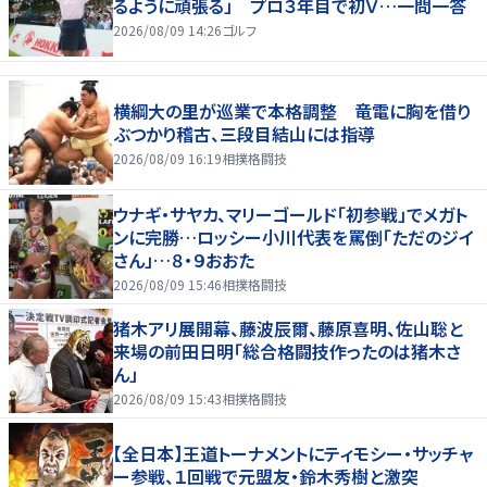
るように頑張る」 プロ３年目で初Ｖ…一問一答
2026/08/09 14:26
ゴルフ
横綱大の里が巡業で本格調整 竜電に胸を借り
ぶつかり稽古、三段目結山には指導
2026/08/09 16:19
相撲格闘技
ウナギ・サヤカ、マリーゴールド「初参戦」でメガト
ンに完勝…ロッシー小川代表を罵倒「ただのジイ
さん」…８・９おおた
2026/08/09 15:46
相撲格闘技
猪木アリ展開幕、藤波辰爾、藤原喜明、佐山聡と
来場の前田日明「総合格闘技作ったのは猪木さ
ん」
2026/08/09 15:43
相撲格闘技
【全日本】王道トーナメントにティモシー・サッチャ
ー参戦、１回戦で元盟友・鈴木秀樹と激突