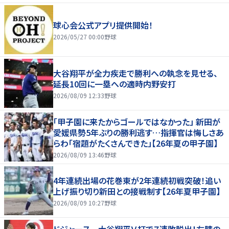
球心会公式アプリ提供開始！
2026/05/27 00:00
野球
大谷翔平が全力疾走で勝利への執念を見せる、
延長10回に一塁への適時内野安打
2026/08/09 12:33
野球
「甲子園に来たからゴールではなかった」 新田が
愛媛県勢5年ぶりの勝利逃す…指揮官は悔しさあ
らわ「宿題がたくさんできた」【26年夏の甲子園】
2026/08/09 13:46
野球
4年連続出場の花巻東が2年連続初戦突破！追い
上げ振り切り新田との接戦制す【26年夏甲子園】
2026/08/09 10:27
野球
ドジャース 大谷翔平Ｖ打で７連敗脱出！左膝の