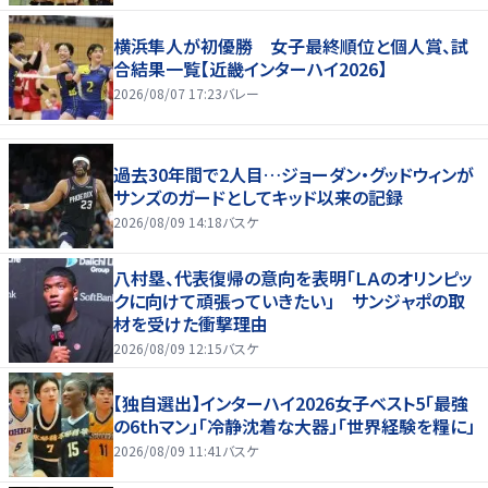
横浜隼人が初優勝 女子最終順位と個人賞、試
合結果一覧【近畿インターハイ2026】
2026/08/07 17:23
バレー
過去30年間で2人目…ジョーダン・グッドウィンが
サンズのガードとしてキッド以来の記録
2026/08/09 14:18
バスケ
八村塁、代表復帰の意向を表明「ＬＡのオリンピッ
クに向けて頑張っていきたい」 サンジャポの取
材を受けた衝撃理由
2026/08/09 12:15
バスケ
【独自選出】インターハイ2026女子ベスト5「最強
の6thマン」「冷静沈着な大器」「世界経験を糧に」
2026/08/09 11:41
バスケ