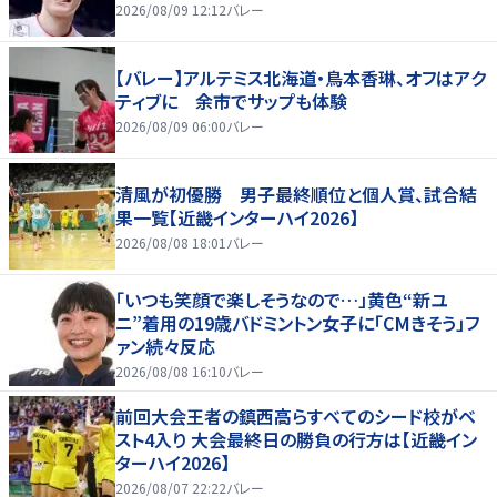
2026/08/09 12:12
バレー
【バレー】アルテミス北海道・鳥本香琳、オフはアク
ティブに 余市でサップも体験
2026/08/09 06:00
バレー
清風が初優勝 男子最終順位と個人賞、試合結
果一覧【近畿インターハイ2026】
2026/08/08 18:01
バレー
「いつも笑顔で楽しそうなので…」黄色“新ユ
ニ”着用の19歳バドミントン女子に「CMきそう」フ
ァン続々反応
2026/08/08 16:10
バレー
前回大会王者の鎮西高らすべてのシード校がベ
スト4入り 大会最終日の勝負の行方は【近畿イン
ターハイ2026】
2026/08/07 22:22
バレー