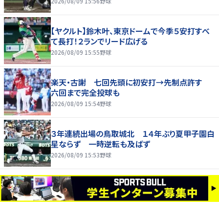
2026/08/09 15:56
野球
【ヤクルト】鈴木叶、東京ドームで今季５安打すべ
て長打！２ランでリード広げる
2026/08/09 15:55
野球
楽天・古謝 七回先頭に初安打→先制点許す
六回まで完全投球も
2026/08/09 15:54
野球
３年連続出場の鳥取城北 １４年ぶり夏甲子園白
星ならず 一時逆転も及ばず
2026/08/09 15:53
野球