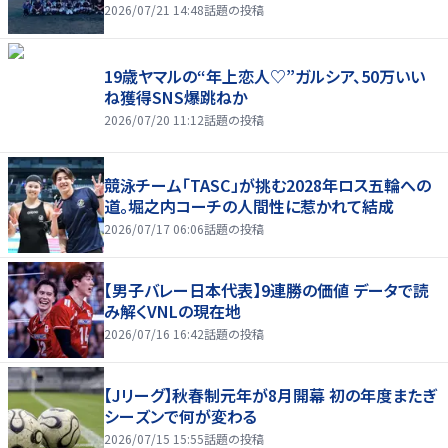
2026/07/21 14:48
話題の投稿
19歳ヤマルの“年上恋人♡”ガルシア、50万いい
ね獲得SNS爆跳ねか
2026/07/20 11:12
話題の投稿
競泳チーム「TASC」が挑む2028年ロス五輪への
道。堀之内コーチの人間性に惹かれて結成
2026/07/17 06:06
話題の投稿
【男子バレー日本代表】9連勝の価値 データで読
み解くVNLの現在地
2026/07/16 16:42
話題の投稿
【Jリーグ】秋春制元年が8月開幕 初の年度またぎ
シーズンで何が変わる
2026/07/15 15:55
話題の投稿