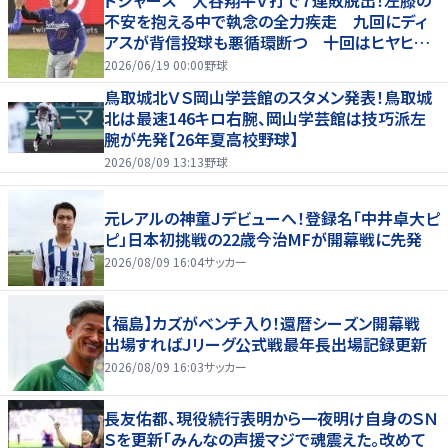
不安を抱える中で執念の全力疾走 九回にディ
アスが背信投球も悪循環断つ 十回はヒヤヒヤ
もリード守る
2026/06/19 00:00
野球
鳥取城北ＶＳ岡山学芸館のスタメン発表！鳥取城
北は最速146キロ右腕、岡山学芸館は技巧派左
腕が先発【26年夏高校野球】
2026/08/09 13:13
野球
元レアルの神童Ｊデビューへ！登録名「中井卓大ピ
ピ」日本初挑戦の22歳今治MFが開幕戦に先発
2026/08/09 16:04
サッカー
【福島】カズがベンチ入り！還暦シーズン開幕戦
出場すればＪリーグ公式戦最年長出場記録更新
2026/08/09 16:03
サッカー
長友佑都、現役続行表明から一夜明け自身のＳＮ
Ｓを更新「みんなの声援マジで魂震えた。改めて