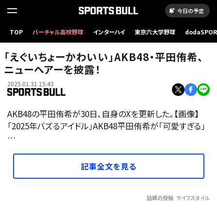
今日の予定
TOP
バーチャル高校野球
インターハイ
東京六大学野球
dodaSPO
（新しいタブ
「えぐいちょーかわいい」AKB48・平田侑希、
ニューヘアーを披露！
2025.01.31 15:43
AKB48の平田侑希が30日、自身のXを更新した。【画像】
「2025年バズるアイドル」AKB48平田侑希が「可愛すぎる」
…
記事全文を見る
話題の投稿
ライフスタイル