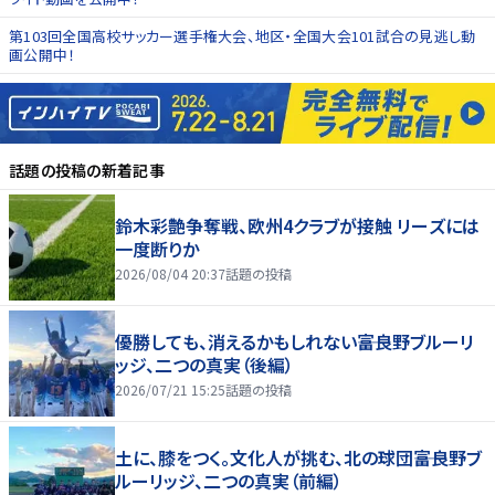
第103回全国高校サッカー選手権大会、地区・全国大会101試合の見逃し動
画公開中！
話題の投稿
の新着記事
鈴木彩艶争奪戦、欧州4クラブが接触 リーズには
一度断りか
2026/08/04 20:37
話題の投稿
優勝しても、消えるかもしれない――富良野ブルーリ
ッジ、二つの真実（後編）
2026/07/21 15:25
話題の投稿
土に、膝をつく。文化人が挑む、北の球団――富良野ブ
ルーリッジ、二つの真実（前編）