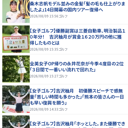
桑木志帆モデル並みの金髪「髪の毛も仕上がりま
したよ」14日開幕の国内ツアー復帰へ
2026/08/09 15:56
ゴルフ
【女子ゴルフ】優勝副賞は三菱自動車、明治製品１
０年分！ 吉沢柚月が賞金１６２０万円の他に獲
得したものとは
2026/08/09 15:35
ゴルフ
全英女子OP帰りの永井花奈が今季４度目の２位
「３日間で一番いい流れで回れた」
2026/08/09 15:27
ゴルフ
【女子ゴルフ】吉沢柚月 初優勝スピーチで感無
量「苦しい時間も多かった」「熊本の皆さんの一日
も早い復興を願う」
2026/08/09 14:33
ゴルフ
【女子ゴルフ】吉沢柚月「ホッとした。また優勝でき