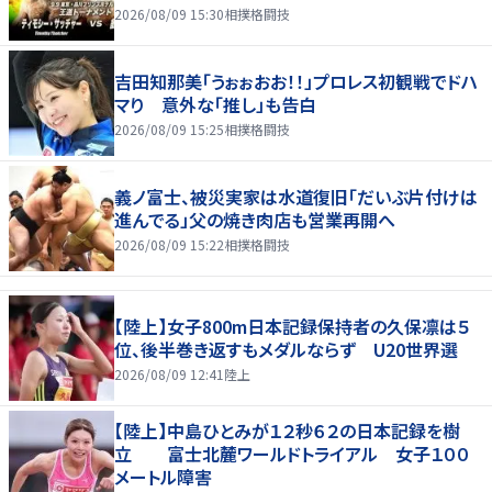
2026/08/09 15:30
相撲格闘技
吉田知那美「うぉぉおお！！」プロレス初観戦でドハ
マり 意外な「推し」も告白
2026/08/09 15:25
相撲格闘技
義ノ富士、被災実家は水道復旧「だいぶ片付けは
進んでる」父の焼き肉店も営業再開へ
2026/08/09 15:22
相撲格闘技
【陸上】女子800m日本記録保持者の久保凛は５
位、後半巻き返すもメダルならず U20世界選
2026/08/09 12:41
陸上
【陸上】中島ひとみが１２秒６２の日本記録を樹
立 富士北麓ワールドトライアル 女子１００
メートル障害