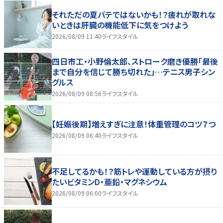
それただの夏バテではないかも！？疲れが取れな
いときは肝臓の機能低下に気をつけよう
2026/08/09 11:40
ライフスタイル
四日市工・小野倫太郎、ストローク磨き優勝「最後
まで自分を信じて勝ち切れた」…テニス男子シン
グルス
2026/08/09 08:56
ライフスタイル
【妊娠後期】増えすぎに注意！体重管理のコツ７つ
2026/08/09 06:40
ライフスタイル
不足してるかも！？筋トレや運動している方が摂り
たいビタミンD・亜鉛・マグネシウム
2026/08/09 06:00
ライフスタイル