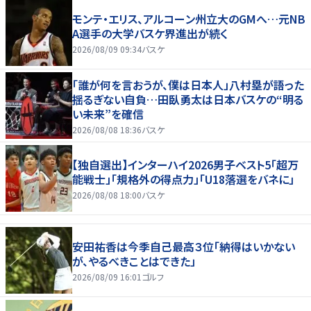
モンテ・エリス、アルコーン州立大のGMへ…元NB
A選手の大学バスケ界進出が続く
2026/08/09 09:34
バスケ
「誰が何を言おうが、僕は日本人」八村塁が語った
揺るぎない自負…田臥勇太は日本バスケの“明る
い未来”を確信
2026/08/08 18:36
バスケ
【独自選出】インターハイ2026男子ベスト5「超万
能戦士」「規格外の得点力」「U18落選をバネに」
2026/08/08 18:00
バスケ
安田祐香は今季自己最高３位「納得はいかない
が、やるべきことはできた」
2026/08/09 16:01
ゴルフ