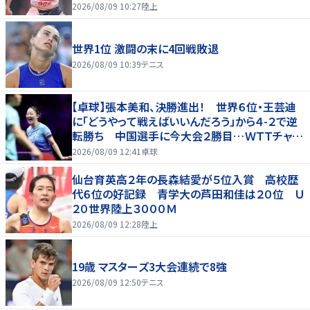
2026/08/09 10:27
陸上
世界1位 激闘の末に4回戦敗退
2026/08/09 10:39
テニス
【卓球】張本美和、決勝進出！ 世界６位・王芸迪
に「どうやって戦えばいいんだろう」から４-２で逆
転勝ち 中国選手に今大会２勝目…ＷＴＴチャン
ピオンズ横浜
2026/08/09 12:41
卓球
仙台育英高２年の長森結愛が５位入賞 高校歴
代６位の好記録 青学大の芦田和佳は２０位 Ｕ
２０世界陸上３０００Ｍ
2026/08/09 12:28
陸上
19歳 マスターズ3大会連続で8強
2026/08/09 12:50
テニス