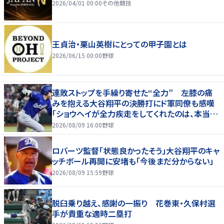
2026/04/01 00:00
その他競技
王貞治・栗山英樹にとっての甲子園とは
2026/06/15 00:00
野球
連敗ストップを手繰り寄せた“全力” 左膝の痛
みを抱える大谷翔平の決勝打にド軍同僚も感嘆
「ショウヘイが全力疾走をしてくれたのは、本当に
大きかった」
2026/08/09 16:00
野球
ロバーツ監督「状態良かったそう」大谷翔平のキャ
ッチボール再開に安堵も「今後まだ分からない」
2026/08/09 15:59
野球
脱臼乗り越え、感謝の一振り 花巻東・久保村選
手が貴重な適時二塁打