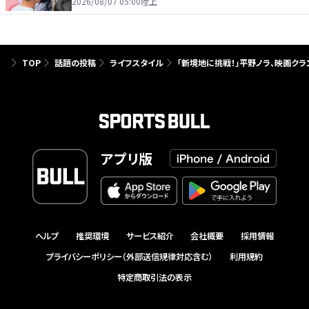
を引っ張る…夏合宿特集第１弾、国学院大
2026/08/07 05:00
陸上
TOP
話題の投稿
ライフスタイル
「新境地に挑戦！」平野ノラ、映画ク
アプリ版
ヘルプ
推奨環境
サービス紹介
会社概要
採用情報
プライバシーポリシー（外部送信規律対応含む）
利用規約
特定商取引法の表示