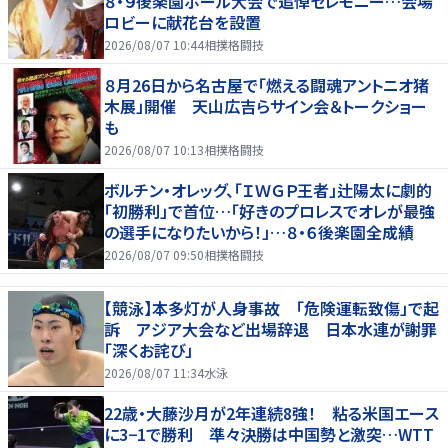
８・９後楽園ホール大会で追悼セレモニー…会場
ロビーに献花台を設置
2026/08/07 10:44
相撲格闘技
８月26日から名古屋で「燃える闘魂アントニオ猪
木展」開催 天山広吉らサイン会＆トークショー
も
2026/08/07 10:13
相撲格闘技
ボルチン・オレッグ、「ＩＷＧＰ王者」辻陽太に劇的
「初勝利」で首位…「好きのプロレスでオレが最強
の選手になりたいから！」…８・６後楽園全成績
2026/08/07 09:50
相撲格闘技
【競泳】本多灯が人身事故 「危険運転致傷」で起
訴 アジア大会など出場辞退 日本水連が謝罪
「深くお詫び」
2026/08/07 11:34
水泳
22歳・大藤沙月が2年連続8強！ 粘る米国エース
に3−1で勝利 準々決勝は中国勢と激突…WTT