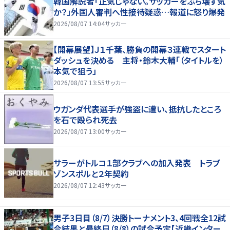
韓国解説者「正気じゃない。サッカーをぶち壊す気
か？」外国人審判へ性接待疑惑…報道に怒り爆発
2026/08/07 14:04
サッカー
【開幕展望】Ｊ１千葉、勝負の開幕３連戦でスタート
ダッシュを決める 主将・鈴木大輔「（タイトルを）
本気で狙う」
2026/08/07 13:55
サッカー
ウガンダ代表選手が強盗に遭い、抵抗したところ
を石で殴られ死去
2026/08/07 13:00
サッカー
サラーがトルコ１部クラブへの加入発表 トラブ
ゾンスポルと２年契約
2026/08/07 12:43
サッカー
男子3日目（8/7）決勝トーナメント3、4回戦全12試
合結果と最終日（8/8）の試合予定【近畿インター