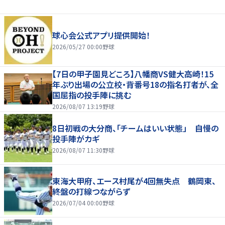
球心会公式アプリ提供開始！
2026/05/27 00:00
野球
【7日の甲子園見どころ】八幡商VS健大高崎！15
年ぶり出場の公立校・背番号18の指名打者が、全
国屈指の投手陣に挑む
2026/08/07 13:19
野球
8日初戦の大分商、「チームはいい状態」 自慢の
投手陣がカギ
2026/08/07 11:30
野球
東海大甲府、エース村尾が4回無失点 鶴岡東、
終盤の打線つながらず
2026/07/04 00:00
野球