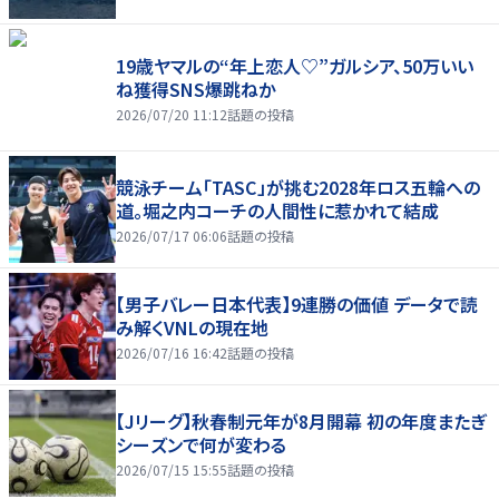
19歳ヤマルの“年上恋人♡”ガルシア、50万いい
ね獲得SNS爆跳ねか
2026/07/20 11:12
話題の投稿
競泳チーム「TASC」が挑む2028年ロス五輪への
道。堀之内コーチの人間性に惹かれて結成
2026/07/17 06:06
話題の投稿
【男子バレー日本代表】9連勝の価値 データで読
み解くVNLの現在地
2026/07/16 16:42
話題の投稿
【Jリーグ】秋春制元年が8月開幕 初の年度またぎ
シーズンで何が変わる
2026/07/15 15:55
話題の投稿