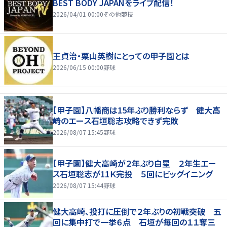
BEST BODY JAPANをライブ配信！
2026/04/01 00:00
その他競技
王貞治・栗山英樹にとっての甲子園とは
2026/06/15 00:00
野球
【甲子園】八幡商は15年ぶり勝利ならず 健大高
崎のエース石垣聡志攻略できず完敗
2026/08/07 15:45
野球
【甲子園】健大高崎が２年ぶり白星 ２年生エー
ス石垣聡志が11Ｋ完投 ５回にビッグイニング
2026/08/07 15:44
野球
健大高崎、投打に圧倒で２年ぶりの初戦突破 五
回に集中打で一挙６点 石垣が毎回の１１奪三