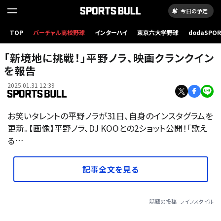
今日の予定
TOP
バーチャル高校野球
インターハイ
東京六大学野球
dodaSPO
（新しいタブ
「新境地に挑戦！」平野ノラ、映画クランクイン
を報告
2025.01.31 12:39
お笑いタレントの平野ノラが31日、自身のインスタグラムを
更新。【画像】平野ノラ、DJ KOOとの2ショット公開！「歌え
る…
記事全文を見る
話題の投稿
ライフスタイル