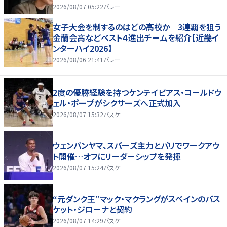
2026/08/07 05:22
バレー
女子大会を制するのはどの高校か 3連覇を狙う
金蘭会高などベスト４進出チームを紹介【近畿イ
ンターハイ2026】
2026/08/06 21:41
バレー
2度の優勝経験を持つケンテイビアス・コールドウ
ェル・ポープがシクサーズへ正式加入
2026/08/07 15:32
バスケ
ウェンバンヤマ、スパーズ主力とパリでワークアウ
ト開催…オフにリーダーシップを発揮
2026/08/07 15:24
バスケ
“元ダンク王”マック・マクラングがスペインのバス
ケット・ジローナと契約
2026/08/07 14:29
バスケ