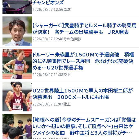
チャンピオンズ
2026/08/07 12:56
卓球
【シャーガーＣ】武豊騎手とルメール騎手の騎乗馬
が決定！ 各チームの出場騎手も ＪＲＡ発表
2026/08/07 12:48
その他競技
ドルーリー朱瑛里が１５００Ｍで予選突破 積極
的に先頭集団でレース展開 危なげなく突破決
める…Ｕ２０世界選手権
2026/08/07 11:38
陸上
Ｕ２０世界陸上１５００Ｍで早大の本田桜二郎が
決勝進出 ３０００メートルにも出場
2026/08/07 11:07
陸上
【箱根への道】今季のチームスローガンは「覚悟は
いいか～想いの継承、そして頂点へ～」由来はケ
ツメイシの名曲 野中主将と３人の副将がチーム