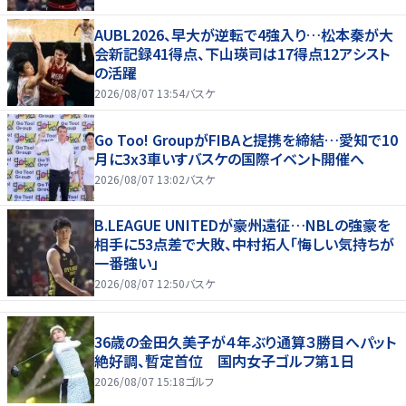
AUBL2026、早大が逆転で4強入り…松本秦が大
会新記録41得点、下山瑛司は17得点12アシスト
の活躍
2026/08/07 13:54
バスケ
Go Too! GroupがFIBAと提携を締結…愛知で10
月に3x3車いすバスケの国際イベント開催へ
2026/08/07 13:02
バスケ
B.LEAGUE UNITEDが豪州遠征…NBLの強豪を
相手に53点差で大敗、中村拓人「悔しい気持ちが
一番強い」
2026/08/07 12:50
バスケ
36歳の金田久美子が４年ぶり通算３勝目へパット
絶好調、暫定首位 国内女子ゴルフ第１日
2026/08/07 15:18
ゴルフ