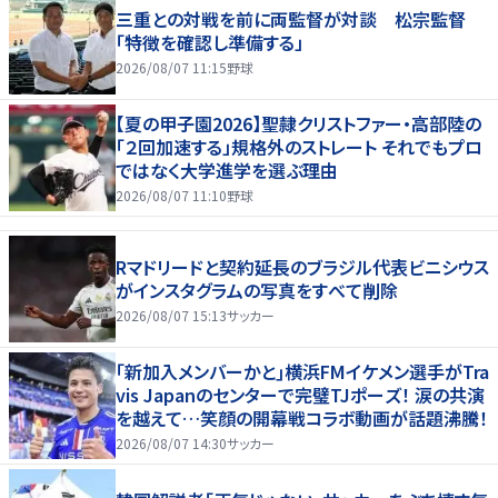
三重との対戦を前に両監督が対談 松宗監督
「特徴を確認し準備する」
2026/08/07 11:15
野球
【夏の甲子園2026】聖隷クリストファー・高部陸の
「２回加速する」規格外のストレート それでもプロ
ではなく大学進学を選ぶ理由
2026/08/07 11:10
野球
Rマドリードと契約延長のブラジル代表ビニシウス
がインスタグラムの写真をすべて削除
2026/08/07 15:13
サッカー
｢新加入メンバーかと｣横浜FMイケメン選手がTra
vis Japanのセンターで完璧TJポーズ！ 涙の共演
を越えて…笑顔の開幕戦コラボ動画が話題沸騰！
2026/08/07 14:30
サッカー