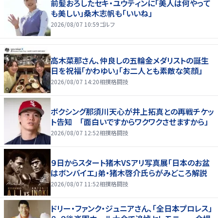
前髪おろしたセキ・ユウティンに「美人は何やって
も美しい」桑木志帆も「いいね」
2026/08/07 10:59
ゴルフ
高木菜那さん、仲良しの五輪金メダリストの誕生
日を祝福「かわゆい」「お二人とも素敵な笑顔」
2026/08/07 14:20
相撲格闘技
ボクシング那須川天心が井上拓真との再戦チケッ
ト告知 「面白いですからワクワクさせますから」
2026/08/07 12:52
相撲格闘技
９日からスタート猪木VSアリ写真展「日本のお盆
はボンバイエ」弟・猪木啓介氏らがみどころ解説
2026/08/07 11:52
相撲格闘技
ドリー・ファンク・ジュニアさん、「全日本プロレス」