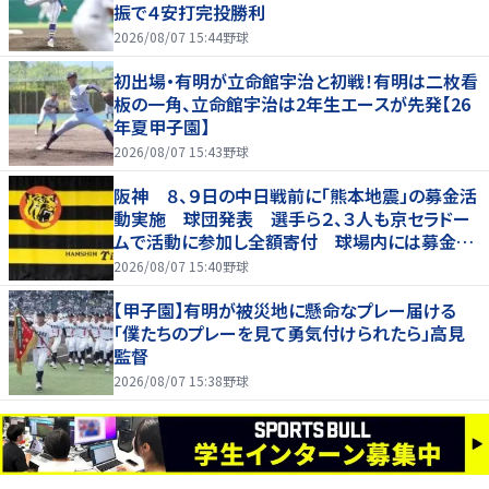
振で４安打完投勝利
2026/08/07 15:44
野球
初出場・有明が立命館宇治と初戦！有明は二枚看
板の一角、立命館宇治は2年生エースが先発【26
年夏甲子園】
2026/08/07 15:43
野球
阪神 ８、９日の中日戦前に「熊本地震」の募金活
動実施 球団発表 選手ら２、３人も京セラドー
ムで活動に参加し全額寄付 球場内には募金箱
も設置
2026/08/07 15:40
野球
【甲子園】有明が被災地に懸命なプレー届ける
「僕たちのプレーを見て勇気付けられたら」高見
監督
2026/08/07 15:38
野球