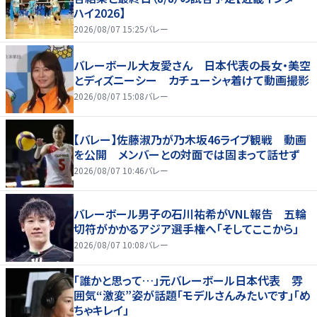
ハイ2026】
2026/08/07 15:25
バレー
バレーボール大友愛さん 日本代表の長女・美空
とディズニーシー カチューシャ着けて動画撮影
2026/08/07 15:08
バレー
【バレー】佐藤淑乃が乃木坂46ライブ観戦 動画
を公開 メンバーとの対面では固まって話せず
2026/08/07 10:46
バレー
バレーボール男子の石川祐希がVNL報告 五輪
切符がかかるアジア選手権へ「そしてここから」
2026/08/07 10:08
バレー
「誰かと思って…」元バレーボール日本代表 雰
囲気“激変”姿が話題「モデルさんみたいです」「め
ちゃキレイ」