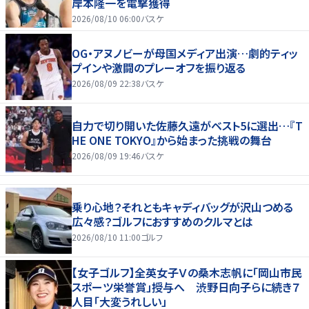
岸本隆一を電撃獲得
2026/08/10 06:00
バスケ
OG・アヌノビーが母国メディア出演…劇的ティッ
プインや激闘のプレーオフを振り返る
2026/08/09 22:38
バスケ
自力で切り開いた佐藤久遠がベスト5に選出…『T
HE ONE TOKYO』から始まった挑戦の舞台
2026/08/09 19:46
バスケ
乗り心地？それともキャディバッグが沢山つめる
広々感？ゴルフにおすすめのクルマとは
2026/08/10 11:00
ゴルフ
【女子ゴルフ】全英女子Ｖの桑木志帆に「岡山市民
スポーツ栄誉賞」授与へ 渋野日向子らに続き７
人目「大変うれしい」