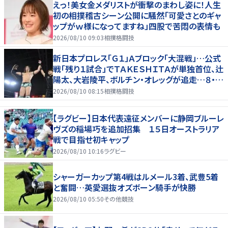
えっ！美女金メダリストが衝撃のまわし姿に！人生
初の相撲稽古シーン公開に騒然「可愛さとのギャ
ップがｗ様になってますね」四股で苦悶の表情も
2026/08/10 09:03
相撲格闘技
新日本プロレス「Ｇ１」Ａブロック「大混戦」…公式
戦「残り１試合」でＴＡＫＥＳＨＩＴＡが単独首位、辻
陽太、大岩陵平、ボルチン・オレッグが追走…８・９
群馬全成績
2026/08/10 08:15
相撲格闘技
【ラグビー】日本代表遠征メンバーに静岡ブルーレ
ヴズの稲場巧を追加招集 １５日オーストラリア
戦で目指せ初キャップ
2026/08/10 10:16
ラグビー
シャーガーカップ第4戦はルメール3着、武豊5着
と奮闘…英愛選抜オズボーン騎手が快勝
2026/08/10 05:50
その他競技