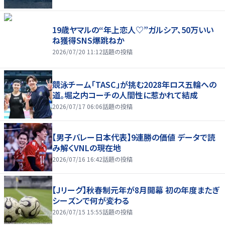
19歳ヤマルの“年上恋人♡”ガルシア、50万いい
ね獲得SNS爆跳ねか
2026/07/20 11:12
話題の投稿
競泳チーム「TASC」が挑む2028年ロス五輪への
道。堀之内コーチの人間性に惹かれて結成
2026/07/17 06:06
話題の投稿
【男子バレー日本代表】9連勝の価値 データで読
み解くVNLの現在地
2026/07/16 16:42
話題の投稿
【Jリーグ】秋春制元年が8月開幕 初の年度またぎ
シーズンで何が変わる
2026/07/15 15:55
話題の投稿