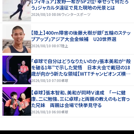
【フィギュア】友野一希がSP２位「幸せって何だろ
う」ジャカルタ遠征で見た現地の光景とは
2026/08/10 08:06
ウィンタースポーツ
【陸上】400ｍ障害の後藤大樹が銀「五輪のステッ
プアップ」アジア大会金候補 U20世界選
2026/08/10 08:07
陸上
「卓球で自分はどうなりたいのか」張本美和が“殻
を破る1年”で示した覚悟 日本大会で戴冠の18
歳が向かう新たな領域【WTTチャンピオンズ横浜
2026】
2026/08/10 07:00
卓球
【卓球】張本智和、美和が同時Ｖ達成 「一に健
康、二に勉強、三に卓球」と両親の教えのもと育っ
た兄妹 両親は会場で快挙見守る
2026/08/10 06:00
卓球