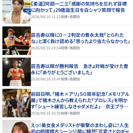
【柔道】阿部一二三「感謝の気持ちを忘れず目標
に向かって」29歳誕生日を白シャツ笑顔で報告
2026/08/10 11:12
相撲・格闘技
辰吉寿以輝に０－２判定の豊永太我「とられた
な」と潔く負け認める「思ったより当たらなかった」
2026/08/10 10:54
相撲・格闘技
辰吉寿以輝が勝利報告 急きょ対戦が受けた豊
永に「ありがとうございました」
2026/08/10 10:47
相撲・格闘技
前田日明、「猪木×アリ」５０周年記念「メモリアル
展」で猪木さんから教えられた「プロレス」を明か
す「シュート練習しなきゃダメだよ」…京王プラザ
ホテルで３１日まで
2026/08/10 10:39
相撲・格闘技
えっ！美女金メダリストが衝撃のまわし姿に！人生
初の相撲稽古シーン公開に騒然「可愛さとのギャ