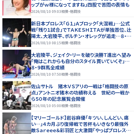
ップがｗ様になってますね」四股で苦悶の表情も
2026/08/10 09:03
相撲・格闘技
新日本プロレス「Ｇ１」Ａブロック「大混戦」…公式
戦「残り１試合」でＴＡＫＥＳＨＩＴＡが単独首位、辻
陽太、大岩陵平、ボルチン・オレッグが追走…８・９
群馬全成績
2026/08/10 08:15
相撲・格闘技
大岩陵平、ジェイク・リーを破り決勝Ｔ進出へ望み
「俺はこれからも自分のスタイル貫いていくぞ」…
８・９群馬全成績
2026/08/10 07:50
相撲・格闘技
佐山サトル 猪木ＶＳアリの一戦は「格闘技の原
点」アントニオ猪木の功績称える 世紀の一戦か
ら５０年の記念展覧会開催
2026/08/10 05:00
相撲・格闘技
【マリーゴールド】岩谷麻優「キツい、しんどい、痛
い…」４カ月ぶり復帰戦で苦杯もいきなり最強外
敵Ｓａｒｅｅｅ＆彩羽匠と大激闘「やっぱプロレス大