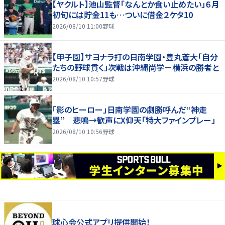
【ヤクルト】池山監督「なんとか食い止めたい」６月
初旬には貯金11も…ついに借金２ケタ10
2026/08/10 11:00
野球
【甲子園】サヨナラ打の日南学園・豊丸蒼大「自分
たちの野球貫く」次戦は沖縄尚学－横浜の勝者と
2026/08/10 10:57
野球
「影のヒーロー」日南学園の劇勝呼んだ“神走
塁” 悲鳴→歓声にX仰天「特大ファインプレー」
2026/08/10 10:56
野球
球心会公式アプリ提供開始！