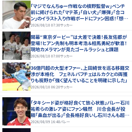
｢マジでなんちゅー作戦なの槙野監督w｣ベンチ
前に掲げられた｢マテ茶｣｢白い犬｣｢爆弾｣｢合コ
ン｣のイラスト入り作戦ボードにファン困惑！｢想像
よりデカくて吹いた｣
2026/08/10 07:30
サッカー
開幕“東京ダービー”は大差で決着！長友佑都が
登場！ヒアン先制も明本考浩＆相馬勇紀が歓喜！
現地カメラマンが見たゴールラッシュと課題
2026/08/10 07:00
サッカー
36億円超の大型オファー、上田綺世を巡る移籍交
渉が本格化 フェネルバフチェはルカクとの両獲
りも視野か「強く望んでいることを明確に示した」
2026/08/10 06:20
サッカー
「タキシード姿が格好良くて放心状態」バレー石川
祐希らの激レア姿にファン騒然 川合会長が投
稿「鼻血が出る」「会長格好良いし石川さんも超格
好いい」
2026/08/09 16:48
バレー