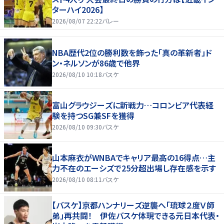
ターハイ2026】
2026/08/07 22:22
バレー
NBA歴代2位の勝利数を飾った「真の革新者」ド
ン・ネルソンが86歳で他界
2026/08/10 10:18
バスケ
富山グラウジーズに新戦力…コロンビア代表経
験を持つSG兼SFを獲得
2026/08/10 09:30
バスケ
山本麻衣がWNBAでキャリア最高の16得点…主
力不在のエーシズで25分超出場し存在感を示す
2026/08/10 08:11
バスケ
【バスケ】京都ハンナリーズ逆襲へ「琉球２度Ｖ師
弟」再共闘！ 伊佐バスケ体現できる元日本代表・