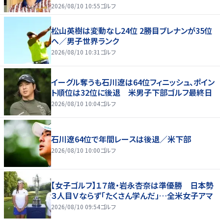
2026/08/10 10:55
ゴルフ
松山英樹は変動なし24位 2勝目ブレナンが35位
へ／男子世界ランク
2026/08/10 10:31
ゴルフ
イーグル奪うも石川遼は64位フィニッシュ、ポイン
ト順位は32位に後退 米男子下部ゴルフ最終日
2026/08/10 10:04
ゴルフ
石川遼64位で年間レースは後退／米下部
2026/08/10 10:00
ゴルフ
【女子ゴルフ】１７歳・岩永杏奈は準優勝 日本勢
３人目Ｖならず「たくさん学んだ」…全米女子アマ
2026/08/10 09:54
ゴルフ