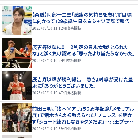
【柔道】阿部一二三「感謝の気持ちを忘れず目標
に向かって」29歳誕生日を白シャツ笑顔で報告
2026/08/10 11:12
相撲格闘技
辰吉寿以輝に０－２判定の豊永太我「とられた
な」と潔く負け認める「思ったより当たらなかった」
2026/08/10 10:54
相撲格闘技
辰吉寿以輝が勝利報告 急きょ対戦が受けた豊
永に「ありがとうございました」
2026/08/10 10:47
相撲格闘技
前田日明、「猪木×アリ」５０周年記念「メモリアル
展」で猪木さんから教えられた「プロレス」を明か
す「シュート練習しなきゃダメだよ」…京王プラザ
ホテルで３１日まで
2026/08/10 10:39
相撲格闘技