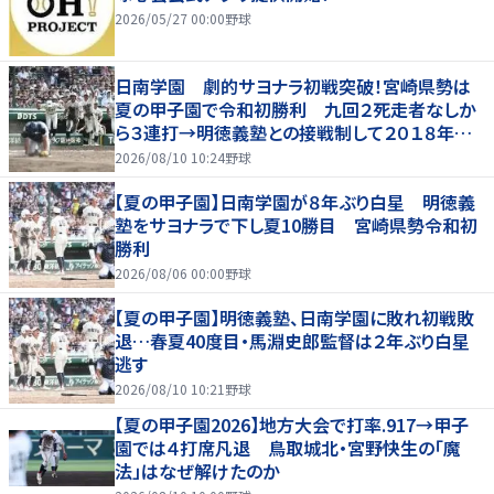
2026/05/27 00:00
野球
日南学園 劇的サヨナラ初戦突破！宮崎県勢は
夏の甲子園で令和初勝利 九回２死走者なしか
ら３連打→明徳義塾との接戦制して２０１８年以
来の勝利
2026/08/10 10:24
野球
【夏の甲子園】日南学園が８年ぶり白星 明徳義
塾をサヨナラで下し夏10勝目 宮崎県勢令和初
勝利
2026/08/06 00:00
野球
【夏の甲子園】明徳義塾、日南学園に敗れ初戦敗
退…春夏40度目・馬淵史郎監督は２年ぶり白星
逃す
2026/08/10 10:21
野球
【夏の甲子園2026】地方大会で打率.917→甲子
園では４打席凡退 鳥取城北・宮野快生の「魔
法」はなぜ解けたのか