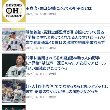
王貞治・栗山英樹にとっての甲子園とは
2026/06/15 00:00
野球
明徳義塾・馬淵史郎監督が引き際について語る
「学校はやれと言ってくれてるんですけど…」７０
歳で春夏通算４０度目の出場で初戦突破ならず
2026/08/10 11:06
野球
「2軍に幽閉されてるの謎」阪神助っ人内野手
に“昇格”望む声 連日のマルチ安打でアピール
「いい加減あげたって〜」
2026/08/10 11:00
野球
【巨人】丸佳浩「打ててなかったらと思うとゾッとし
ます」安堵のワケは丸推しの９歳少女だった
2026/08/10 11:00
野球