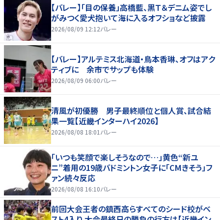
【バレー】「目の保養」高橋藍、黒Ｔ＆デニム姿でし
がみつく愛犬抱いて海に入るオフショなど披露
2026/08/09 12:12
バレー
【バレー】アルテミス北海道・鳥本香琳、オフはアク
ティブに 余市でサップも体験
2026/08/09 06:00
バレー
清風が初優勝 男子最終順位と個人賞、試合結
果一覧【近畿インターハイ2026】
2026/08/08 18:01
バレー
「いつも笑顔で楽しそうなので…」黄色“新ユ
ニ”着用の19歳バドミントン女子に「CMきそう」フ
ァン続々反応
2026/08/08 16:10
バレー
前回大会王者の鎮西高らすべてのシード校がベ
スト4入り 大会最終日の勝負の行方は【近畿イン