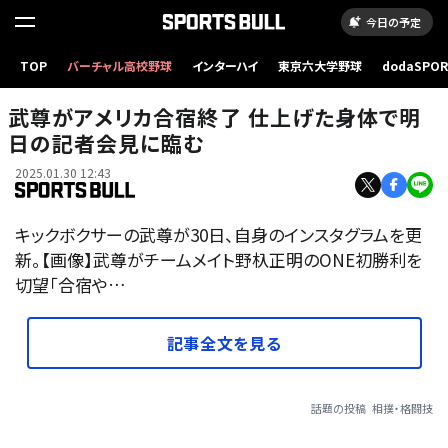
今日の予定
TOP
バーチャル高校野球
インターハイ
東京六大学野球
dodaSPO
（新しいタブ
武尊がアメリカ合宿終了 仕上げた身体で明
日の記者会見に臨む
2025.01.30 12:43
キックボクサーの武尊が30日、自身のインスタグラムを更
新。【画像】武尊がチームメイト野杁正明のONE初勝利を
切望「合宿や…
記事全文を見る
話題の投稿
相撲・格闘技