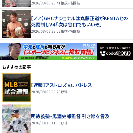
好き」
2026/08/09 23:41
相撲・格闘技
【ノア】GHCナショナルは丸藤正道がKENTAとの
死闘制しV４「次は谷口でもいいぞ」
2026/08/09 23:08
相撲・格闘技
おすすめの記事
【速報】アストロズ vs. パドレス
2026/08/09 09:20
野球
明徳義塾・馬淵史郎監督 引き際を言及
2026/08/10 11:06
野球