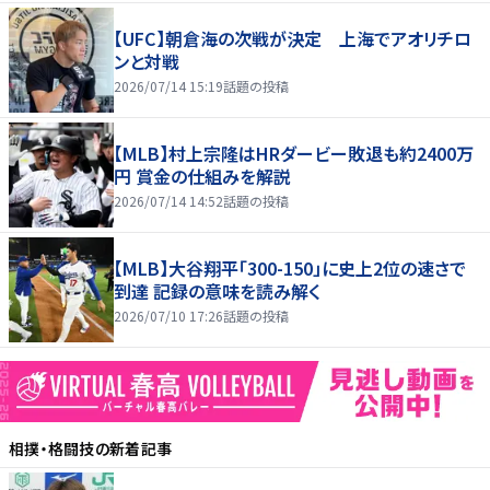
【UFC】朝倉海の次戦が決定 上海でアオリチロ
ンと対戦
2026/07/14 15:19
話題の投稿
【MLB】村上宗隆はHRダービー敗退も約2400万
円 賞金の仕組みを解説
2026/07/14 14:52
話題の投稿
【MLB】大谷翔平「300-150」に史上2位の速さで
到達 記録の意味を読み解く
2026/07/10 17:26
話題の投稿
相撲・格闘技
の新着記事