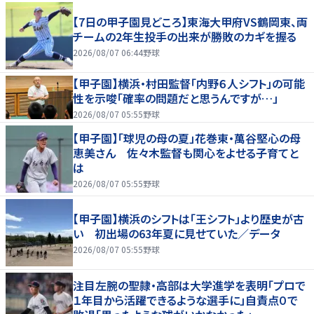
【7日の甲子園見どころ】東海大甲府VS鶴岡東、両
チームの2年生投手の出来が勝敗のカギを握る
2026/08/07 06:44
野球
【甲子園】横浜・村田監督「内野６人シフト」の可能
性を示唆「確率の問題だと思うんですが…」
2026/08/07 05:55
野球
【甲子園】「球児の母の夏」花巻東・萬谷堅心の母
恵美さん 佐々木監督も関心をよせる子育てと
は
2026/08/07 05:55
野球
【甲子園】横浜のシフトは「王シフト」より歴史が古
い 初出場の63年夏に見せていた／データ
2026/08/07 05:55
野球
注目左腕の聖隷・高部は大学進学を表明「プロで
１年目から活躍できるような選手に」自責点０で