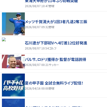
東海大甲府が11年ぶり初戦突破
2026/08/07 10:47
野球
メッツ千賀滉大が1回3者凡退2奪三振
2026/08/07 09:32
野球
石川遼が下部初Vへ4打差12位好発進
2026/08/07 10:54
ゴルフ
バルサ、ロドリ獲得か 監督が電話説得
2026/08/07 00:21
サッカー
夏の甲子園 全試合無料ライブ配信！
2026/04/16 00:00
野球