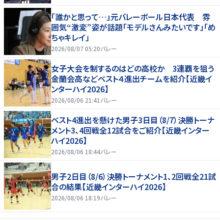
「誰かと思って…」元バレーボール日本代表 雰
囲気“激変”姿が話題「モデルさんみたいです」「め
ちゃキレイ」
2026/08/07 05:20
バレー
女子大会を制するのはどの高校か 3連覇を狙う
金蘭会高などベスト４進出チームを紹介【近畿イ
ンターハイ2026】
2026/08/06 21:41
バレー
ベスト4進出を懸けた男子3日目（8/7）決勝トーナ
メント3、4回戦全12試合をご紹介【近畿インター
ハイ2026】
2026/08/06 18:44
バレー
男子2日目（8/6）決勝トーナメント1、2回戦全21試
合の結果【近畿インターハイ2026】
2026/08/06 18:19
バレー