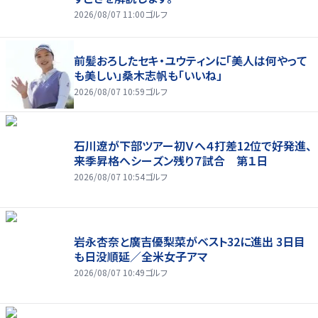
2026/08/07 11:00
ゴルフ
前髪おろしたセキ・ユウティンに「美人は何やって
も美しい」桑木志帆も「いいね」
2026/08/07 10:59
ゴルフ
石川遼が下部ツアー初Ｖへ４打差12位で好発進、
来季昇格へシーズン残り７試合 第１日
2026/08/07 10:54
ゴルフ
岩永杏奈と廣吉優梨菜がベスト32に進出 3日目
も日没順延／全米女子アマ
2026/08/07 10:49
ゴルフ