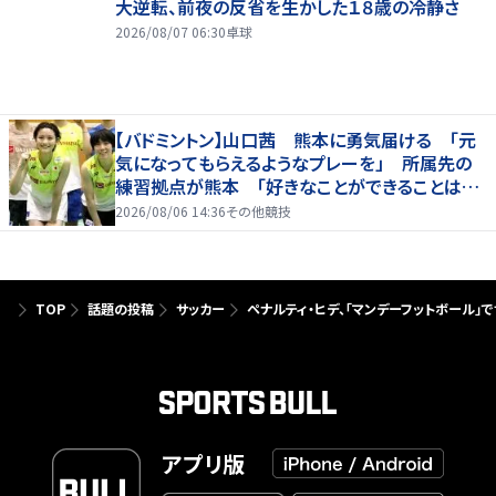
大逆転、前夜の反省を生かした１８歳の冷静さ
2026/08/07 06:30
卓球
【バドミントン】山口茜 熊本に勇気届ける 「元
気になってもらえるようなプレーを」 所属先の
練習拠点が熊本 「好きなことができることは当
たり前じゃない」
2026/08/06 14:36
その他競技
TOP
話題の投稿
サッカー
ペナルティ・ヒデ、「マンデーフットボール」
アプリ版