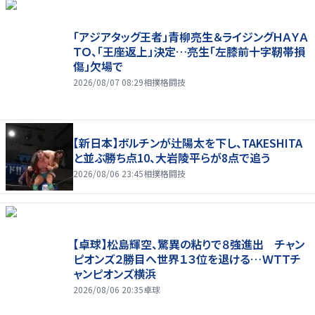
「アジアタッグ王者」青柳亮生＆ライジングＨＡＹＡ
ＴＯ、「王座返上」決定…亮生「左膝前十字靭帯損
傷」欠場で
2026/08/07 08:29
相撲格闘技
【新日本】ボルチンが辻陽太を下し、TAKESHITA
と並ぶ勝ち点10、大岩陵平らが8点で追う
2026/08/06 23:45
相撲格闘技
【卓球】松島輝空、驚異の粘りで８強進出 チャン
ピオンズ２勝目へ世界１３位を退ける…ＷＴＴチ
ャンピオンズ横浜
2026/08/06 20:35
卓球