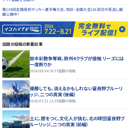
第103回全国高校サッカー選手権大会、地区・全国大会101試合の見逃し動
画公開中！
話題の投稿
の新着記事
鈴木彩艶争奪戦、欧州4クラブが接触 リーズには
一度断りか
2026/08/04 20:37
話題の投稿
優勝しても、消えるかもしれない――富良野ブルーリ
ッジ、二つの真実（後編）
2026/07/21 15:25
話題の投稿
土に、膝をつく。文化人が挑む、北の球団――富良野ブ
ルーリッジ、二つの真実（前編）