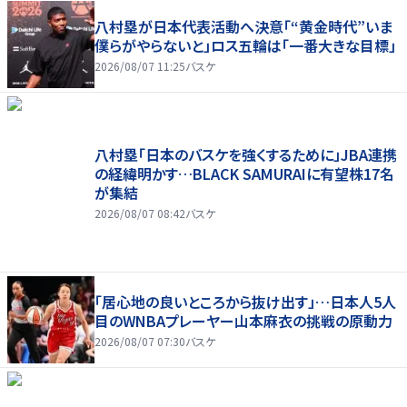
八村塁が日本代表活動へ決意「“黄金時代”いま
僕らがやらないと」ロス五輪は「一番大きな目標」
2026/08/07 11:25
バスケ
八村塁「日本のバスケを強くするために」JBA連携
の経緯明かす…BLACK SAMURAIに有望株17名
が集結
2026/08/07 08:42
バスケ
「居心地の良いところから抜け出す」…日本人5人
目のWNBAプレーヤー山本麻衣の挑戦の原動力
2026/08/07 07:30
バスケ