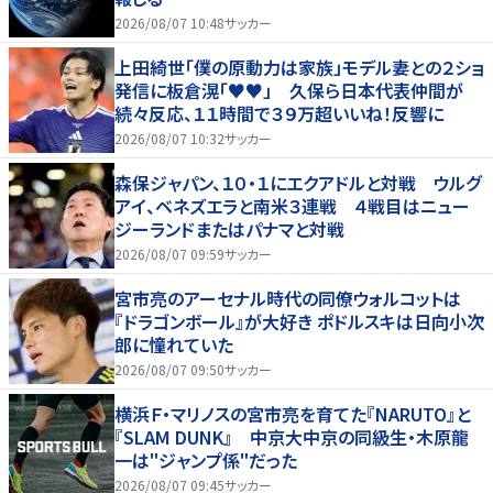
2026/08/07 10:48
サッカー
上田綺世「僕の原動力は家族」モデル妻との２ショ
発信に板倉滉「♥♥」 久保ら日本代表仲間が
続々反応、１１時間で３９万超いいね！反響に
2026/08/07 10:32
サッカー
森保ジャパン、１０・１にエクアドルと対戦 ウルグ
アイ、ベネズエラと南米３連戦 ４戦目はニュー
ジーランドまたはパナマと対戦
2026/08/07 09:59
サッカー
宮市亮のアーセナル時代の同僚ウォルコットは
『ドラゴンボール』が大好き ポドルスキは日向小次
郎に憧れていた
2026/08/07 09:50
サッカー
横浜Ｆ・マリノスの宮市亮を育てた『NARUTO』と
『SLAM DUNK』 中京大中京の同級生・木原龍
一は"ジャンプ係"だった
2026/08/07 09:45
サッカー