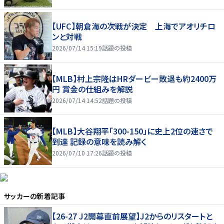
【UFC】朝倉海の次戦が決定 上海でアオリチロ
ンと対戦
2026/07/14 15:19
話題の投稿
【MLB】村上宗隆はHRダービー敗退も約2400万
円 賞金の仕組みを解説
2026/07/14 14:52
話題の投稿
【MLB】大谷翔平「300-150」に史上2位の速さで
到達 記録の意味を読み解く
2026/07/10 17:26
話題の投稿
サッカー
の新着記事
【26-27 J2開幕直前展望】J2からのリスタートと