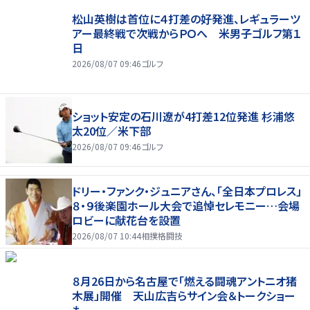
松山英樹は首位に４打差の好発進、レギュラーツ
アー最終戦で次戦からＰＯへ 米男子ゴルフ第１
日
2026/08/07 09:46
ゴルフ
ショット安定の石川遼が4打差12位発進 杉浦悠
太20位／米下部
2026/08/07 09:46
ゴルフ
ドリー・ファンク・ジュニアさん、「全日本プロレス」
８・９後楽園ホール大会で追悼セレモニー…会場
ロビーに献花台を設置
2026/08/07 10:44
相撲格闘技
８月26日から名古屋で「燃える闘魂アントニオ猪
木展」開催 天山広吉らサイン会＆トークショー