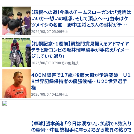
【箱根への道】今季のチームスローガンは「覚悟は
いいか～想いの継承、そして頂点へ～」由来はケ
ツメイシの名曲 野中主将と３人の副将がチーム
を引っ張る…夏合宿特集第１弾、国学院大
2026/08/07 05:00
陸上
【札幌記念・１週前】凱旋門賞見据えるアドマイヤ
テラと新コンビの坂井瑠星騎手が手応え「イメー
ジしていた通り」
2026/08/07 07:00
その他競技
４００Ｍ障害で１７歳・後藤大樹が予選突破 Ｕ１
８世界記録保持者の優勝候補…Ｕ２０世界選手
権
2026/08/07 04:10
陸上
【卓球】張本美和「今日は涙ない」、笑顔で８強入り
の裏側…中国勢相手に崖っぷちから驚異の粘りで