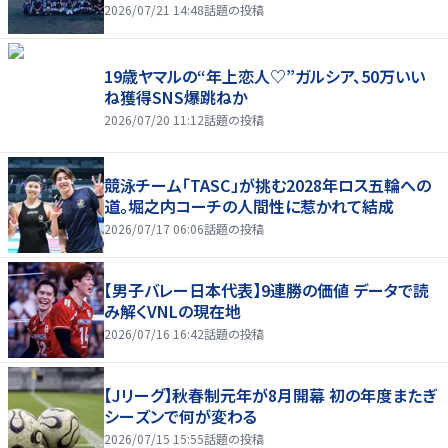
2026/07/21 14:48
話題の投稿
19歳ヤマルの“年上恋人♡”ガルシア、50万いい
ね獲得SNS爆跳ねか
2026/07/20 11:12
話題の投稿
競泳チーム「TASC」が挑む2028年ロス五輪への
道。堀之内コーチの人間性に惹かれて結成
2026/07/17 06:06
話題の投稿
【男子バレー日本代表】9連勝の価値 データで読
み解くVNLの現在地
2026/07/16 16:42
話題の投稿
【Jリーグ】秋春制元年が8月開幕 初の年度またぎ
シーズンで何が変わる
2026/07/15 15:55
話題の投稿