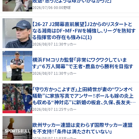
敗退「思ったような球がいかなかった」
2026/07/06 00:00
野球
【26-27 J2開幕直前展望】J2からのリスタートと
なる湘南はDF・MF・FWを補強し、リーグを熟知す
る指揮官の存在も強みに(1)
2026/08/07 11:30
サッカー
横浜ＦＭコリカ監督「非常にワクワクしていま
す」“６万人開幕”で王者・鹿島から勝利を目指す
2026/08/07 11:30
サッカー
｢守り方かっこよすぎ｣上田綺世が妻の“ワンオペ
騒動”に家族写真でアンサー！ボールも嫁の炎上
も収める“神対応”に新婚の板倉、久保、長友夫妻
もエール！
2026/08/07 11:25
サッカー
欧州サッカー連盟は変わらず国際サッカー連盟
を不支持！「条件は満たされていない」
2026/08/07 11:03
サッカー