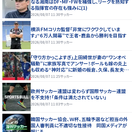
なる湘南はDF・MF・FWを補強し、リーグを熟知す
る指揮官の存在も強みに(1)
2026/08/07 11:30
サッカー
横浜ＦＭコリカ監督「非常にワクワクしていま
す」“６万人開幕”で王者・鹿島から勝利を目指す
2026/08/07 11:30
サッカー
｢守り方かっこよすぎ｣上田綺世が妻の“ワンオペ
騒動”に家族写真でアンサー！ボールも嫁の炎上
も収める“神対応”に新婚の板倉、久保、長友夫妻
もエール！
2026/08/07 11:25
サッカー
欧州サッカー連盟は変わらず国際サッカー連盟
を不支持！「条件は満たされていない」
2026/08/07 11:03
サッカー
韓国サッカー協会、Ｗ杯、五輪予選など担当の外
国人審判員に不適切な性接待 同国メディアが
報じる