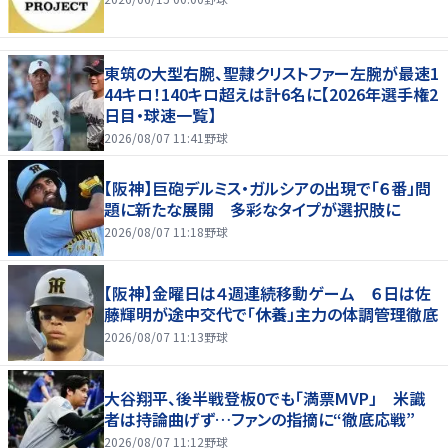
東筑の大型右腕、聖隷クリストファー左腕が最速1
44キロ！140キロ超えは計6名に【2026年選手権2
日目・球速一覧】
2026/08/07 11:41
野球
【阪神】巨砲デルミス・ガルシアの出現で「６番」問
題に新たな展開 多彩なタイプが選択肢に
2026/08/07 11:18
野球
【阪神】金曜日は４週連続移動ゲーム ６日は佐
藤輝明が途中交代で「休養」主力の体調管理徹底
2026/08/07 11:13
野球
大谷翔平、後半戦登板0でも「満票MVP」 米識
者は持論曲げず…ファンの指摘に“徹底応戦”
2026/08/07 11:12
野球