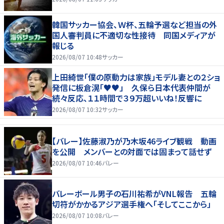
韓国サッカー協会、Ｗ杯、五輪予選など担当の外
国人審判員に不適切な性接待 同国メディアが
報じる
2026/08/07 10:48
サッカー
上田綺世「僕の原動力は家族」モデル妻との２ショ
発信に板倉滉「♥♥」 久保ら日本代表仲間が
続々反応、１１時間で３９万超いいね！反響に
2026/08/07 10:32
サッカー
【バレー】佐藤淑乃が乃木坂46ライブ観戦 動画
を公開 メンバーとの対面では固まって話せず
2026/08/07 10:46
バレー
バレーボール男子の石川祐希がVNL報告 五輪
切符がかかるアジア選手権へ「そしてここから」
2026/08/07 10:08
バレー