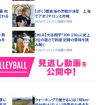
幕 初
【UFC】朝倉海の次戦が決定 上海
変わる
でアオリチロンと対戦
2026/07/14 15:19
話題の投稿
ー敗
【MLB】大谷翔平「300-150」に史上
みを
2位の速さで到達 記録の意味を読
み解く
2026/07/10 17:26
話題の投稿
康に
ウォーキングで痩せるには？何km・
不足
何分歩けばいい？効果的な歩き方