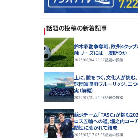
話題の投稿
の新着記事
鈴木彩艶争奪戦、欧州4クラブ
触 リーズには一度断りか
2026/08/04 20:37
話題の投稿
土に、膝をつく。文化人が挑む
球団――富良野ブルーリッジ、二
実（前編）
2026/07/21 14:48
話題の投稿
競泳チーム「TASC」が挑む20
ロス五輪への道。堀之内コー
間性に惹かれて結成
2026/07/17 06:06
話題の投稿