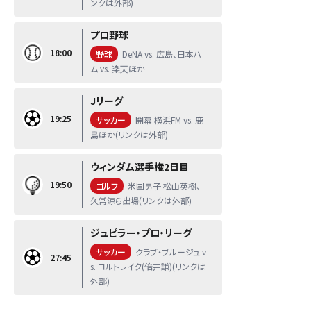
ンクは外部)
プロ野球
18:00
野球
DeNA vs. 広島、日本ハ
ム vs. 楽天ほか
Jリーグ
19:25
サッカー
開幕 横浜FM vs. 鹿
島ほか(リンクは外部)
ウィンダム選手権2日目
19:50
ゴルフ
米国男子 松山英樹、
久常涼ら出場(リンクは外部)
ジュピラー・プロ・リーグ
サッカー
クラブ・ブルージュ v
27:45
s. コルトレイク(倍井謙)(リンクは
外部)