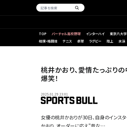
TOP
バーチャル高校野球
インターハイ
東京六大学
相撲・格闘技
テニス
卓球
ラグビー
陸上
水泳
桃井かおり、愛情たっぷり
爆笑！
2025.01.29 23:01
女優の桃井かおりが30日、自身のインスタ
かおり、オーダーに応え"昔な…