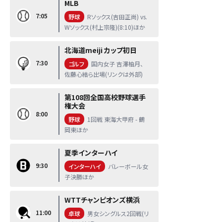
MLB
7:05
野球
Rソックス(吉田正尚) vs.
Wソックス(村上宗隆)(8:10)ほか
北海道meiji カップ初日
7:30
ゴルフ
国内女子 吉澤柚月、
佐藤心結ら出場(リンクは外部)
第108回全国高校野球選手
権大会
8:00
野球
1回戦 東海大甲府 - 鶴
岡東ほか
夏季インターハイ
9:30
インターハイ
バレーボール女
子決勝ほか
WTTチャンピオンズ横浜
11:00
卓球
男女シングルス2回戦(リ