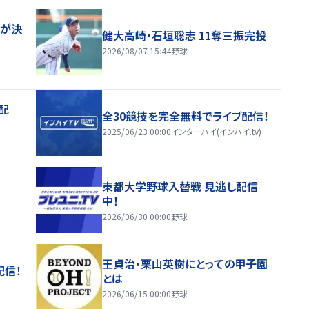
一が決
健大高崎・石垣聡志 11奪三振完投
2026/08/07 15:44
野球
配
全30競技を完全無料でライブ配信！
2025/06/23 00:00
インターハイ(インハイ.tv)
東都大学野球入替戦 見逃し配信
中！
2026/06/30 00:00
野球
王貞治・栗山英樹にとっての甲子園
配信！
とは
2026/06/15 00:00
野球