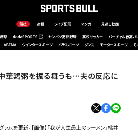
競技
速報
ライブ配信
マンガ
見逃し動画
野球
dodaSPORTS
センバツ高校野球
高校サッカー
バーチャル春高バ
（新しいタブで開く）
ABEMA
ウインタースポーツ
パラスポーツ
ダンス
モータースポーツ
そ
の中華鶏粥を振る舞うも…夫の反応に
グラムを更新。【画像】「我が人生最上のラーメン」桃井