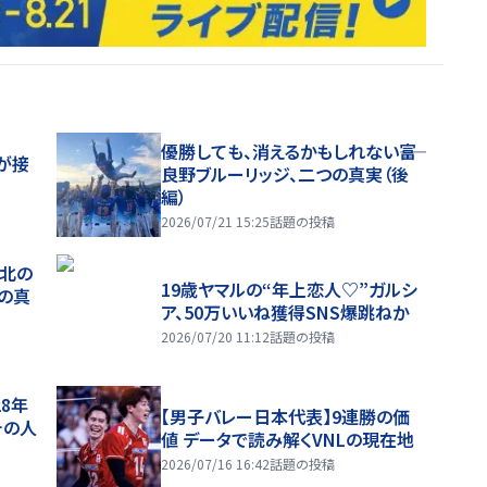
優勝しても、消えるかもしれない――富
が接
良野ブルーリッジ、二つの真実（後
編）
2026/07/21 15:25
話題の投稿
、北の
19歳ヤマルの“年上恋人♡”ガルシ
つの真
ア、50万いいね獲得SNS爆跳ねか
2026/07/20 11:12
話題の投稿
28年
【男子バレー日本代表】9連勝の価
チの人
値 データで読み解くVNLの現在地
2026/07/16 16:42
話題の投稿