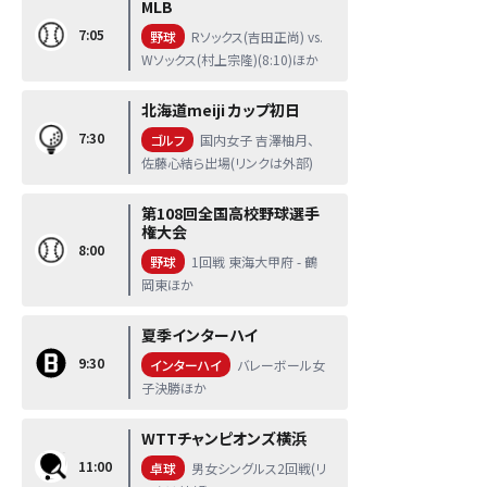
MLB
7:05
野球
Rソックス(吉田正尚) vs.
Wソックス(村上宗隆)(8:10)ほか
北海道meiji カップ初日
7:30
ゴルフ
国内女子 吉澤柚月、
佐藤心結ら出場(リンクは外部)
第108回全国高校野球選手
権大会
8:00
野球
1回戦 東海大甲府 - 鶴
岡東ほか
夏季インターハイ
9:30
インターハイ
バレーボール女
子決勝ほか
WTTチャンピオンズ横浜
11:00
卓球
男女シングルス2回戦(リ