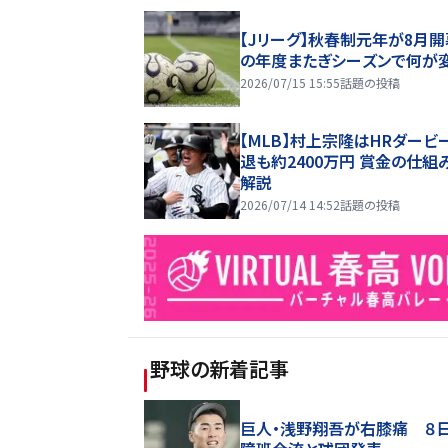
【Jリーグ】秋春制元年が8月開
の年度またぎシーズンで何が
2026/07/15 15:55
話題の投稿
【MLB】村上宗隆はHRダービ
退も約2400万円 賞金の仕組
解説
2026/07/14 14:52
話題の投稿
野球
の新着記事
巨人・浅野翔吾が右膝痛 ８