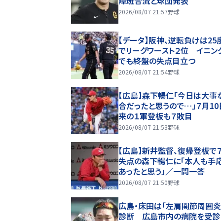
障班合流と球団発表
2026/08/07 21:57
野球
【データ】阪神、逆転負けは25
でリーグワースト２位 イニン
でも終盤の失点目立つ
2026/08/07 21:54
野球
【広島】森下暢仁「今日は大事
合だったと思うので…」７月10
来の１軍登板も７敗目
2026/08/07 21:53
野球
【広島】新井監督、復帰登板で
失点の森下暢仁に「本人も手
あったと思う」／一問一答
2026/08/07 21:50
野球
広島・床田は「左肩関節周囲炎
診断 広島市内の病院を受診