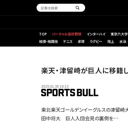
TOP
バーチャル高校野球
インターハイ
東京六大学
相撲・格闘技
テニス
卓球
ラグビー
陸上
水泳
楽天・津留崎が巨人に移籍
2025.01.30 10:13
東北楽天ゴールデンイーグルスの津留崎大成
田中将大 巨人入団会見の裏側を…