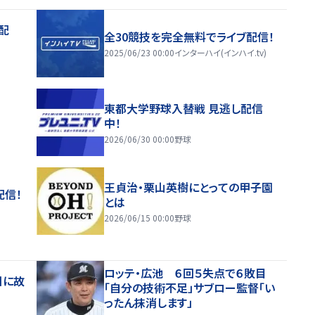
配
全30競技を完全無料でライブ配信！
2025/06/23 00:00
インターハイ(インハイ.tv)
東都大学野球入替戦 見逃し配信
中！
2026/06/30 00:00
野球
王貞治・栗山英樹にとっての甲子園
配信！
とは
2026/06/15 00:00
野球
ロッテ・広池 ６回５失点で６敗目
日に故
「自分の技術不足」サブロー監督「い
ったん抹消します」