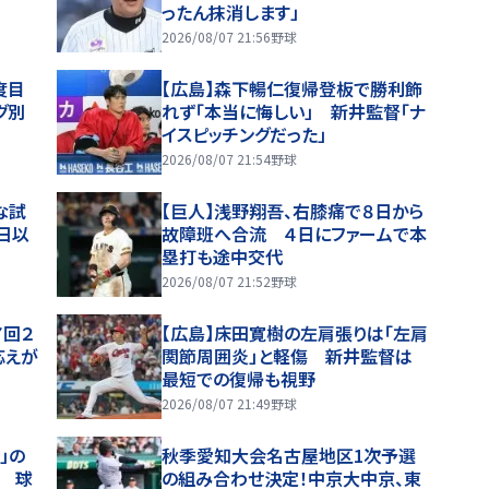
ったん抹消します」
2026/08/07 21:56
野球
度目
【広島】森下暢仁復帰登板で勝利飾
グ別
れず「本当に悔しい」 新井監督「ナ
イスピッチングだった」
2026/08/07 21:54
野球
な試
【巨人】浅野翔吾、右膝痛で８日から
日以
故障班へ合流 ４日にファームで本
塁打も途中交代
2026/08/07 21:52
野球
７回２
【広島】床田寛樹の左肩張りは「左肩
応えが
関節周囲炎」と軽傷 新井監督は
最短での復帰も視野
2026/08/07 21:49
野球
」の
秋季愛知大会名古屋地区1次予選
 球
の組み合わせ決定！中京大中京、東