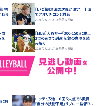
幕 初
【UFC】朝倉海の次戦が決定 上海
変わる
でアオリチロンと対戦
2026/07/14 15:19
話題の投稿
ー敗
【MLB】大谷翔平「300-150」に史上
みを
2位の速さで到達 記録の意味を読
み解く
2026/07/10 17:26
話題の投稿
ロッテ・広池 ６回５失点で６敗目
日に故
「自分の技術不足」サブロー監督「い