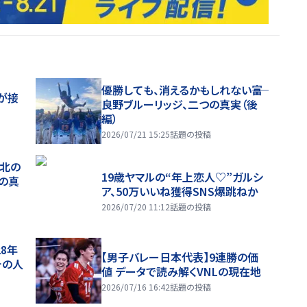
優勝しても、消えるかもしれない――富
が接
良野ブルーリッジ、二つの真実（後
編）
2026/07/21 15:25
話題の投稿
、北の
19歳ヤマルの“年上恋人♡”ガルシ
つの真
ア、50万いいね獲得SNS爆跳ねか
2026/07/20 11:12
話題の投稿
28年
【男子バレー日本代表】9連勝の価
チの人
値 データで読み解くVNLの現在地
2026/07/16 16:42
話題の投稿