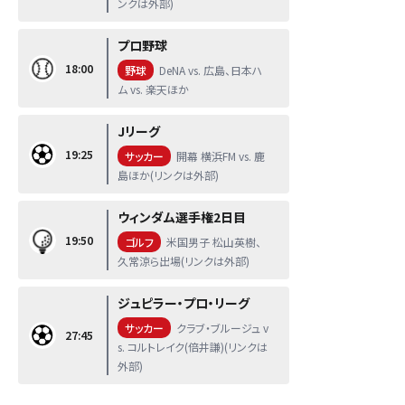
ンクは外部)
プロ野球
18:00
野球
DeNA vs. 広島、日本ハ
ム vs. 楽天ほか
Jリーグ
19:25
サッカー
開幕 横浜FM vs. 鹿
島ほか(リンクは外部)
ウィンダム選手権2日目
19:50
ゴルフ
米国男子 松山英樹、
久常涼ら出場(リンクは外部)
ジュピラー・プロ・リーグ
サッカー
クラブ・ブルージュ v
27:45
s. コルトレイク(倍井謙)(リンクは
外部)