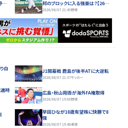
野に
邦のブロックに入る強豪は？【26年
手登録
秋高校野球】
2026/08/07 21:45
野球
り白
J1開幕戦 鹿島が後半ATに大逆転
2026/08/07 21:37
サッカー
に適時
広島・秋山翔吾が海外FA権取得
2026/08/07 19:00
野球
早田ひなが18歳有望株に快勝で8
点
強
2026/08/07 19:48
卓球