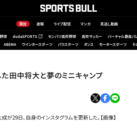
競技
速報
ライブ配信
マンガ
見逃し動画
野球
dodaSPORTS
センバツ高校野球
高校サッカー
バーチャル春高バ
（新しいタブで開く）
ABEMA
ウインタースポーツ
パラスポーツ
ダンス
モータースポーツ
そ
した田中将大と夢のミニキャンプ
が29日、自身のインスタグラムを更新した。【画像】