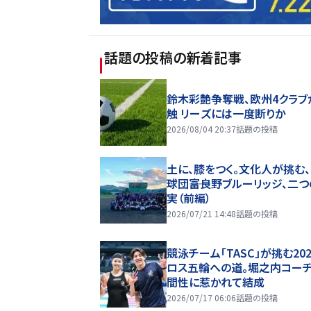
話題の投稿
の新着記事
鈴木彩艶争奪戦、欧州4クラブ
触 リーズには一度断りか
2026/08/04 20:37
話題の投稿
土に、膝をつく。文化人が挑む
球団――富良野ブルーリッジ、二
実（前編）
2026/07/21 14:48
話題の投稿
競泳チーム「TASC」が挑む20
ロス五輪への道。堀之内コー
間性に惹かれて結成
2026/07/17 06:06
話題の投稿