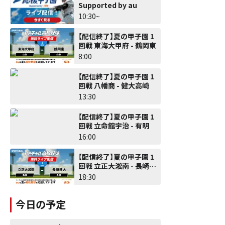
Supported by au
10:30~
【配信終了】夏の甲子園 1
回戦 東海大甲府 - 鶴岡東
8:00
【配信終了】夏の甲子園 1
回戦 八幡商 - 健大高崎
13:30
【配信終了】夏の甲子園 1
回戦 立命館宇治 - 有明
16:00
【配信終了】夏の甲子園 1
回戦 立正大淞南 - 長崎日
大
18:30
今日の予定