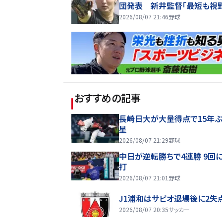
団発表 新井監督「最短も視
入れている」 ５日に出場選
2026/08/07 21:46
野球
抹消
おすすめの記事
長崎日大が大量得点で15年ぶ
星
2026/08/07 21:29
野球
中日が逆転勝ちで4連勝 9回
打
2026/08/07 21:01
野球
J1浦和はサビオ退場後に2失
2026/08/07 20:35
サッカー