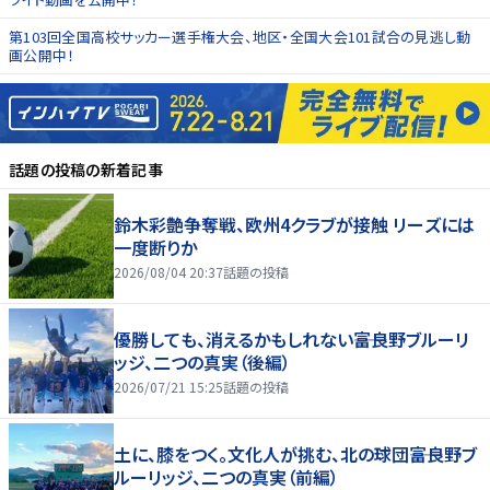
第103回全国高校サッカー選手権大会、地区・全国大会101試合の見逃し動
画公開中！
話題の投稿
の新着記事
鈴木彩艶争奪戦、欧州4クラブが接触 リーズには
一度断りか
2026/08/04 20:37
話題の投稿
優勝しても、消えるかもしれない――富良野ブルーリ
ッジ、二つの真実（後編）
2026/07/21 15:25
話題の投稿
土に、膝をつく。文化人が挑む、北の球団――富良野ブ
ルーリッジ、二つの真実（前編）