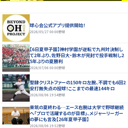
球心会公式アプリ提供開始！
2026/05/27 00:00
野球
【6日夏甲子園】神村学園が逆転で九州対決制し
て2年ぶり、佐野日大・鈴木が完封で投手戦制し2
5年ぶりの夏勝利
2026/07/06 00:00
野球
聖隷クリストファーの150キロ左腕、不調でも6回2
安打無失点の投球！ここまでの最速144キロ
2026/08/06 19:54
野球
東筑の夏終わる…エース右腕は大学で野球継続
へ「プロで活躍するのが目標」、メジャーリーガー
の夢にも言及【26年夏甲子園】
2026/08/06 19:52
野球