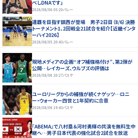
べしDNAです」
2026/08/06 05:20
バレー
連覇を目指す鎮西が登場 男子2日目（8/6）決勝
トーナメント1、2回戦全21試合を紹介【近畿インタ
ーハイ2026】
2026/08/05 20:43
バレー
現地メディアの企画“オフ補強格付け”、第2弾が
公開…レイカーズ、ウルブズの評価は
2026/08/06 20:27
バスケ
ユーロリーグからの補強が続くナゲッツ…ロニ
ー・ウォーカー四世と1年契約に合意
2026/08/06 19:43
バスケ
『ABEMA』で八村塁＆河村勇輝の共演を無料生中
継へ…男子日本代表の強化試合2試合を放送