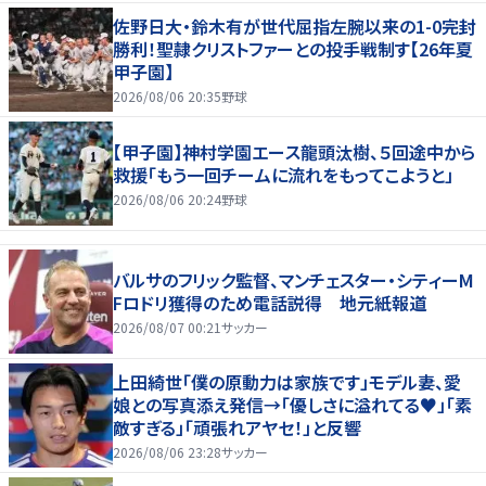
佐野日大・鈴木有が世代屈指左腕以来の1-0完封
勝利！聖隷クリストファーとの投手戦制す【26年夏
甲子園】
2026/08/06 20:35
野球
【甲子園】神村学園エース龍頭汰樹、５回途中から
救援「もう一回チームに流れをもってこようと」
2026/08/06 20:24
野球
バルサのフリック監督、マンチェスター・シティーM
Fロドリ獲得のため電話説得 地元紙報道
2026/08/07 00:21
サッカー
上田綺世「僕の原動力は家族です」モデル妻、愛
娘との写真添え発信→「優しさに溢れてる♥」「素
敵すぎる」「頑張れアヤセ！」と反響
2026/08/06 23:28
サッカー