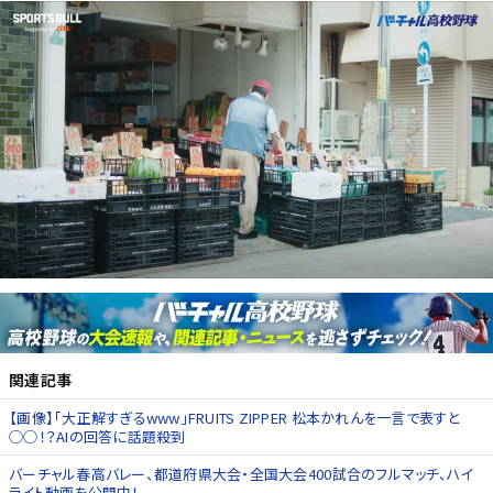
関連記事
【画像】「大正解すぎるwww」FRUITS ZIPPER 松本かれんを一言で表すと
◯◯！？AIの回答に話題殺到
バーチャル春高バレー、都道府県大会・全国大会400試合のフルマッチ、ハイ
ライト動画を公開中！