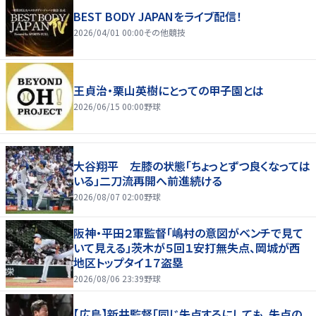
BEST BODY JAPANをライブ配信！
2026/04/01 00:00
その他競技
王貞治・栗山英樹にとっての甲子園とは
2026/06/15 00:00
野球
大谷翔平 左膝の状態「ちょっとずつ良くなっては
いる」二刀流再開へ前進続ける
2026/08/07 02:00
野球
阪神・平田２軍監督「嶋村の意図がベンチで見て
いて見える」茨木が５回１安打無失点、岡城が西
地区トップタイ１７盗塁
2026/08/06 23:39
野球
【広島】新井監督「同じ失点するにしても、失点の