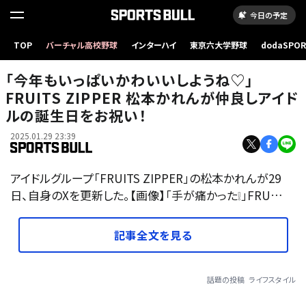
今日の予定
TOP
バーチャル高校野球
インターハイ
東京六大学野球
dodaSPO
（新しいタブ
「今年もいっぱいかわいいしようね♡」
FRUITS ZIPPER 松本かれんが仲良しアイド
ルの誕生日をお祝い！
2025.01.29 23:39
アイドルグループ「FRUITS ZIPPER」の松本かれんが29
日、自身のXを更新した。【画像】「手が痛かった❕」FRU…
記事全文を見る
話題の投稿
ライフスタイル