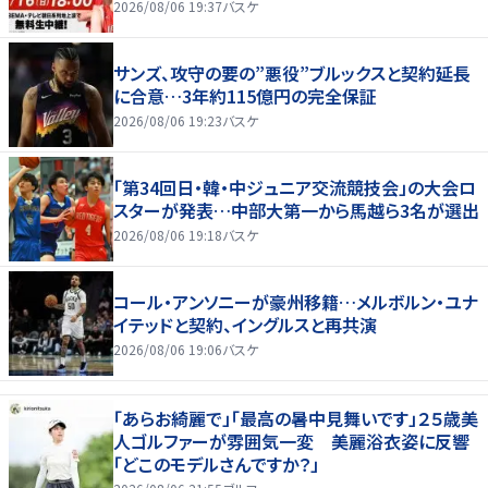
2026/08/06 19:37
バスケ
サンズ、攻守の要の”悪役”ブルックスと契約延長
に合意…3年約115億円の完全保証
2026/08/06 19:23
バスケ
「第34回日・韓・中ジュニア交流競技会」の大会ロ
スターが発表…中部大第一から馬越ら3名が選出
2026/08/06 19:18
バスケ
コール・アンソニーが豪州移籍…メルボルン・ユナ
イテッドと契約、イングルスと再共演
2026/08/06 19:06
バスケ
「あらお綺麗で」「最高の暑中見舞いです」２５歳美
人ゴルファーが雰囲気一変 美麗浴衣姿に反響
「どこのモデルさんですか？」