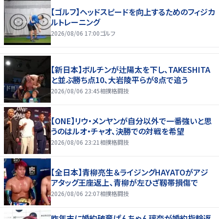
【ゴルフ】ヘッドスピードを向上するためのフィジカ
ルトレーニング
2026/08/06 17:00
ゴルフ
【新日本】ボルチンが辻陽太を下し、TAKESHITA
と並ぶ勝ち点10、大岩陵平らが8点で追う
2026/08/06 23:45
相撲格闘技
【ONE】リウ・メンヤンが自分以外で一番強いと思
うのはルオ・チャオ、決勝での対戦を希望
2026/08/06 23:21
相撲格闘技
【全日本】青柳亮生＆ライジングHAYATOがアジ
アタッグ王座返上、青柳が左ひざ靱帯損傷で
2026/08/06 22:07
相撲格闘技
昨年末に婚約破棄ぱんちゃん璃奈が婚約指輪返