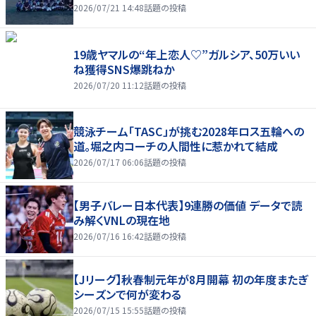
2026/07/21 14:48
話題の投稿
19歳ヤマルの“年上恋人♡”ガルシア、50万いい
ね獲得SNS爆跳ねか
2026/07/20 11:12
話題の投稿
競泳チーム「TASC」が挑む2028年ロス五輪への
道。堀之内コーチの人間性に惹かれて結成
2026/07/17 06:06
話題の投稿
【男子バレー日本代表】9連勝の価値 データで読
み解くVNLの現在地
2026/07/16 16:42
話題の投稿
【Jリーグ】秋春制元年が8月開幕 初の年度またぎ
シーズンで何が変わる
2026/07/15 15:55
話題の投稿