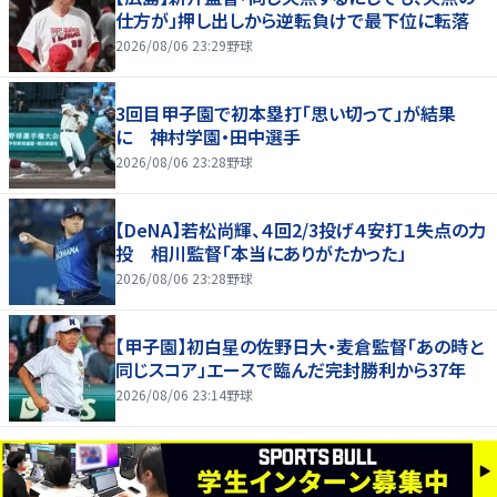
仕方が」押し出しから逆転負けで最下位に転落
2026/08/06 23:29
野球
3回目甲子園で初本塁打「思い切って」が結果
に 神村学園・田中選手
2026/08/06 23:28
野球
【DeNA】若松尚輝、４回2/3投げ４安打１失点の力
投 相川監督「本当にありがたかった」
2026/08/06 23:28
野球
【甲子園】初白星の佐野日大・麦倉監督「あの時と
同じスコア」エースで臨んだ完封勝利から37年
2026/08/06 23:14
野球