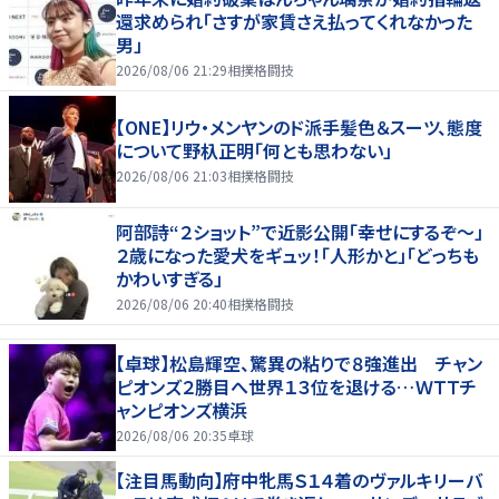
還求められ「さすが家賃さえ払ってくれなかった
男」
2026/08/06 21:29
相撲格闘技
【ONE】リウ・メンヤンのド派手髪色＆スーツ、態度
について野杁正明「何とも思わない」
2026/08/06 21:03
相撲格闘技
阿部詩“２ショット”で近影公開「幸せにするぞ〜」
２歳になった愛犬をギュッ！「人形かと」「どっちも
かわいすぎる」
2026/08/06 20:40
相撲格闘技
【卓球】松島輝空、驚異の粘りで８強進出 チャン
ピオンズ２勝目へ世界１３位を退ける…ＷＴＴチ
ャンピオンズ横浜
2026/08/06 20:35
卓球
【注目馬動向】府中牝馬Ｓ１４着のヴァルキリーバ