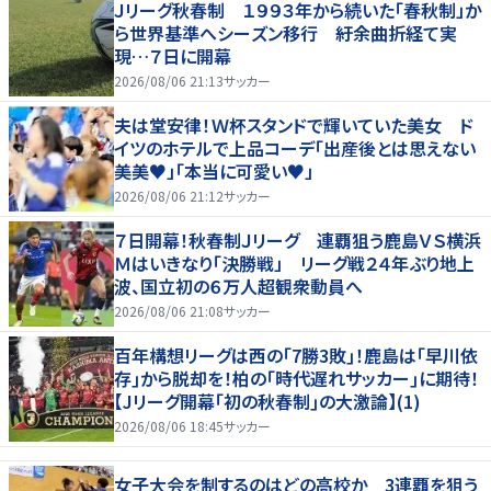
Ｊリーグ秋春制 １９９３年から続いた「春秋制」か
ら世界基準へシーズン移行 紆余曲折経て実
現…７日に開幕
2026/08/06 21:13
サッカー
夫は堂安律！Ｗ杯スタンドで輝いていた美女 ド
イツのホテルで上品コーデ「出産後とは思えない
美美♥」「本当に可愛い♥」
2026/08/06 21:12
サッカー
７日開幕！秋春制Ｊリーグ 連覇狙う鹿島ＶＳ横浜
Ｍはいきなり「決勝戦」 リーグ戦２４年ぶり地上
波、国立初の６万人超観衆動員へ
2026/08/06 21:08
サッカー
百年構想リーグは西の｢7勝3敗｣！鹿島は｢早川依
存｣から脱却を！柏の｢時代遅れサッカー｣に期待！
【Jリーグ開幕｢初の秋春制｣の大激論】(1)
2026/08/06 18:45
サッカー
女子大会を制するのはどの高校か 3連覇を狙う