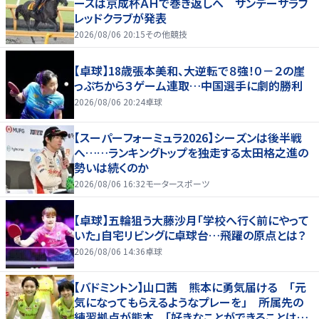
ースは京成杯ＡＨで巻き返しへ サンデーサラブ
レッドクラブが発表
2026/08/06 20:15
その他競技
【卓球】18歳張本美和、大逆転で８強！０－２の崖
っぷちから３ゲーム連取…中国選手に劇的勝利
2026/08/06 20:24
卓球
【スーパーフォーミュラ2026】シーズンは後半戦
へ……ランキングトップを独走する太田格之進の
勢いは続くのか
2026/08/06 16:32
モータースポーツ
【卓球】五輪狙う大藤沙月「学校へ行く前にやって
いた」自宅リビングに卓球台…飛躍の原点とは？
2026/08/06 14:36
卓球
【バドミントン】山口茜 熊本に勇気届ける 「元
気になってもらえるようなプレーを」 所属先の
練習拠点が熊本 「好きなことができることは当