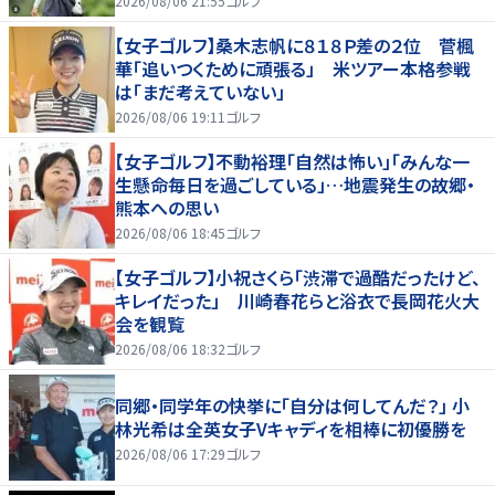
2026/08/06 21:55
ゴルフ
【女子ゴルフ】桑木志帆に８１８Ｐ差の２位 菅楓
華「追いつくために頑張る」 米ツアー本格参戦
は「まだ考えていない」
2026/08/06 19:11
ゴルフ
【女子ゴルフ】不動裕理「自然は怖い」「みんな一
生懸命毎日を過ごしている」…地震発生の故郷・
熊本への思い
2026/08/06 18:45
ゴルフ
【女子ゴルフ】小祝さくら「渋滞で過酷だったけど、
キレイだった」 川崎春花らと浴衣で長岡花火大
会を観覧
2026/08/06 18:32
ゴルフ
同郷・同学年の快挙に「自分は何してんだ？」 小
林光希は全英女子Vキャディを相棒に初優勝を
2026/08/06 17:29
ゴルフ