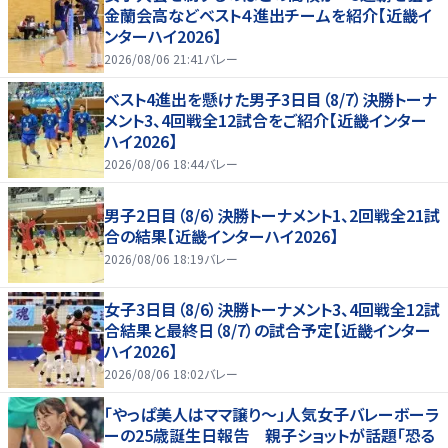
金蘭会高などベスト４進出チームを紹介【近畿イ
ンターハイ2026】
2026/08/06 21:41
バレー
ベスト4進出を懸けた男子3日目（8/7）決勝トーナ
メント3、4回戦全12試合をご紹介【近畿インター
ハイ2026】
2026/08/06 18:44
バレー
男子2日目（8/6）決勝トーナメント1、2回戦全21試
合の結果【近畿インターハイ2026】
2026/08/06 18:19
バレー
女子3日目（8/6）決勝トーナメント3、4回戦全12試
合結果と最終日（8/7）の試合予定【近畿インター
ハイ2026】
2026/08/06 18:02
バレー
「やっぱ美人はママ譲り～」人気女子バレーボーラ
ーの25歳誕生日報告 親子ショットが話題「恐る