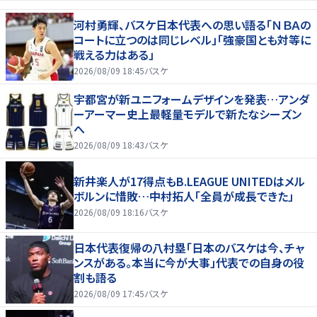
河村勇輝、バスケ日本代表への思い語る「ＮＢＡの
コートに立つのは同じレベル」「強豪国とも対等に
戦える力はある」
2026/08/09 18:45
バスケ
宇都宮が新ユニフォームデザインを発表…アンダ
ーアーマー史上最軽量モデルで新たなシーズン
へ
2026/08/09 18:43
バスケ
新井楽人が17得点もB.LEAGUE UNITEDはメル
ボルンに惜敗…中村拓人「全員が成長できた」
2026/08/09 18:16
バスケ
日本代表復帰の八村塁「日本のバスケは今、チャ
ンスがある。本当に今が大事」代表での自身の役
割も語る
2026/08/09 17:45
バスケ