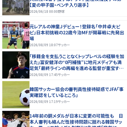
【夏の甲子園・ベンチ入り選手】
2026/06/18 00:00
野球
元レアルの神童Ｊデビュー！登録名「中井卓大ピ
ピ」日本初挑戦の22歳今治MFが開幕戦に先発出
場
2026/08/09 18:07
サッカー
「移籍金を支払うことなくトップレベルの経験を加
えた」冨安健洋の“0円補強”に地元メディアも満
足気「最終ラインの再編を進める監督が重宝する
柔軟性を備えている」
2026/08/09 17:45
サッカー
韓国サッカー協会の審判員性接待疑惑でJFA「事
実確認をしているところ」
2026/08/09 17:19
サッカー
14年前の銅メダルが日本に変更の可能性も 日
本人審判も絡んだ性接待問題に揺れる韓国サッ