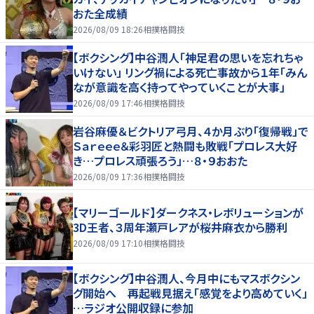
おた全成績
2026/08/09 18:26
相撲格闘技
【ボクシング】中谷潤人「神足君の思いを忘れちゃ
いけない」 リング禍による死亡事故から１年「みん
なが意識を高く持ってやっていくことが大事」
2026/08/09 17:46
相撲格闘技
岩谷麻優＆ビクトリア弓月、４か月ぶり「復帰戦」で
Ｓａｒｅｅｅ＆彩羽匠と熱闘も敗戦「プロレス大好
き…プロレス頑張ろう」…８・９おおた
2026/08/09 17:36
相撲格闘技
【マリーゴールド】ダークネス・レボリューションが
3D王者、３周年瀬戸レアが桜井麻衣から勝利
2026/08/09 17:10
相撲格闘技
【ボクシング】中谷潤人、今月中にもマスボクシン
グ開始へ 再起戦見据え「感覚をより高めていく」
…ラジオ公開収録に参加