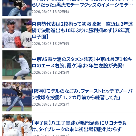
らいだった」黒虎モチーフグッズのイメージモデル
を務める
2026/08/09 18:32
野球
東京勢代表は2校揃って初戦敗退…直近は2年連
続で決勝進出も10年ぶりに勝利掴めず【26年夏
甲子園】
2026/08/09 18:29
野球
中京VS霞ケ浦のスタメン発表！中京は最速148キ
ロのエース右腕、霞ケ浦は3年生左腕が先発！
2026/08/09 18:24
野球
【阪神】モデルのなごみ、ファーストピッチでノーバ
ン投球を披露「１、２カ月前から練習してた」
2026/08/09 18:20
野球
【甲子園】八王子実践が鳴門渦潮にサヨナラ負
け、タイブレークの末に初出場初勝利ならず
2026/08/09 18:19
野球