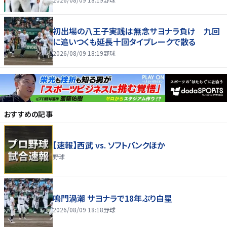
初出場の八王子実践は無念サヨナラ負け 九回
に追いつくも延長十回タイブレークで散る
2026/08/09 18:19
野球
おすすめの記事
【速報】西武 vs. ソフトバンクほか
野球
鳴門渦潮 サヨナラで18年ぶり白星
2026/08/09 18:18
野球