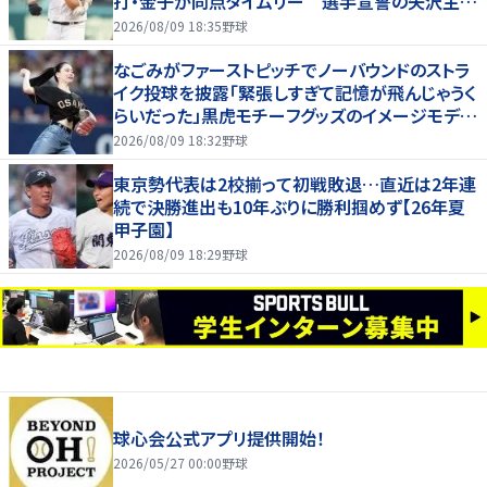
打・金子が同点タイムリー 選手宣誓の矢沢主将
は大号泣
2026/08/09 18:35
野球
なごみがファーストピッチでノーバウンドのストラ
イク投球を披露「緊張しすぎて記憶が飛んじゃうく
らいだった」黒虎モチーフグッズのイメージモデル
を務める
2026/08/09 18:32
野球
東京勢代表は2校揃って初戦敗退…直近は2年連
続で決勝進出も10年ぶりに勝利掴めず【26年夏
甲子園】
2026/08/09 18:29
野球
球心会公式アプリ提供開始！
2026/05/27 00:00
野球