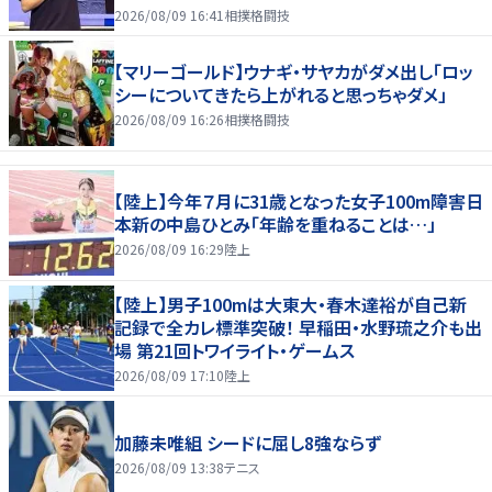
2026/08/09 16:41
相撲格闘技
【マリーゴールド】ウナギ・サヤカがダメ出し「ロッ
シーについてきたら上がれると思っちゃダメ」
2026/08/09 16:26
相撲格闘技
【陸上】今年７月に31歳となった女子100m障害日
本新の中島ひとみ「年齢を重ねることは…」
2026/08/09 16:29
陸上
【陸上】男子100mは大東大・春木達裕が自己新
記録で全カレ標準突破！ 早稲田・水野琉之介も出
場 第21回トワイライト・ゲームス
2026/08/09 17:10
陸上
加藤未唯組 シードに屈し8強ならず
2026/08/09 13:38
テニス