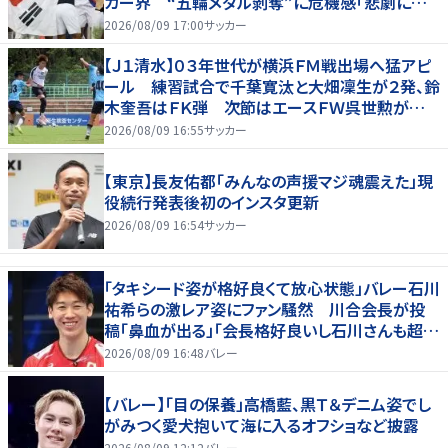
カー界 “五輪メダル剝奪”に危機感「悲劇に見
舞われる」
2026/08/09 17:00
サッカー
【Ｊ１清水】０３年世代が横浜ＦＭ戦出場へ猛アピ
ール 練習試合で千葉寛汰と大畑凜生が２発、鈴
木奎吾はＦＫ弾 次節はエースＦＷ呉世勲が出
場停止
2026/08/09 16:55
サッカー
【東京】長友佑都「みんなの声援マジ魂震えた」現
役続行発表後初のインスタ更新
2026/08/09 16:54
サッカー
「タキシード姿が格好良くて放心状態」バレー石川
祐希らの激レア姿にファン騒然 川合会長が投
稿「鼻血が出る」「会長格好良いし石川さんも超格
好いい」
2026/08/09 16:48
バレー
【バレー】「目の保養」高橋藍、黒Ｔ＆デニム姿でし
がみつく愛犬抱いて海に入るオフショなど披露
2026/08/09 12:12
バレー