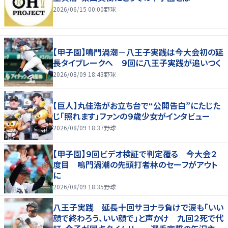
2026/06/15 00:00
野球
【甲子園】鳴門渦潮－八王子実践は今大会初の延
長タイブレークへ ９回に八王子実践が追いつく
2026/08/09 18:43
野球
【巨人】丸佳浩がお立ち台で“公開告白”にたじた
じ「照れます」ファンの９歳少女がインタビュー
2026/08/09 18:37
野球
【甲子園】９回ビデオ検証で判定覆る 今大会２
度目 鳴門渦潮の先頭打者林のセーフがアウト
に
2026/08/09 18:35
野球
八王子実践 延長十回サヨナラ負けで涙も「いい
顔で終わろう、いい顔で」と声かけ 九回２死で代