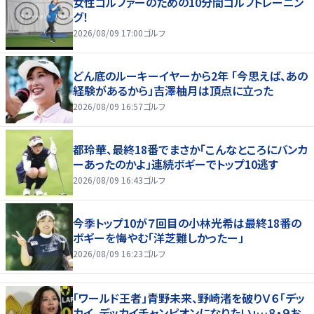
女性ゴルファーのための10分間ゴルフトレーニン
グ！
2026/08/09 17:00
ゴルフ
どん底のルーキーイヤーから2年 「今思えば、あの
経験があるから」吉澤柚月は頂点に立った
2026/08/09 16:57
ゴルフ
都玲華、最終18番でまさか「こんなところにバンカ
ーあったのかよ」連続ボギーでトップ10逃す
2026/08/09 16:43
ゴルフ
今季トップ10が７回目の小林光希は最終18番の
ボギーを悔やむ「洋芝難しかったー」
2026/08/09 16:23
ゴルフ
「ワールド王者」青野未来、野崎渚を破りＶ６「デッ
カイ、デッカイチャンピオンになりたい」…８・９お