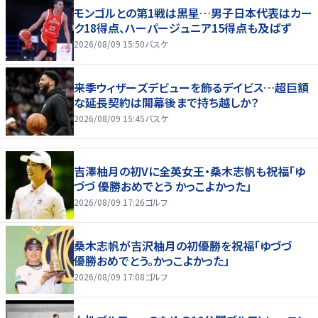
モンゴルとの第1戦は黒星…男子日本代表はカー
ク18得点、ハーパージュニア15得点も及ばず
2026/08/09 15:50
バスケ
来季ウィザーズデビューを飾るデイビス…超巨額
な延長契約は開幕後まで持ち越しか？
2026/08/09 15:45
バスケ
吉澤柚月の初Vに全英女王・桑木志帆も祝福「ゆ
づづ 優勝おめでとう かっこよかった」
2026/08/09 17:26
ゴルフ
桑木志帆が吉沢柚月の初優勝を祝福「ゆづづ
優勝おめでとう。かっこよかった」
2026/08/09 17:08
ゴルフ