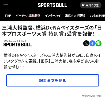
今日の予定
TOP
バーチャル高校野球
インターハイ
東京六大学野球
dodaSPO
（新しいタブ
三浦大輔監督、横浜DeNAベイスターズの「日
本プロスポーツ大賞 特別賞」受賞を報告！
2025.01.29 14:23
横浜DeNAベイスターズの三浦大輔監督が29日、自身のイ
ンスタグラムを更新。【画像】三浦大輔、森永卓郎さんの訃
報を悼む …
記事全文を見る
話題の投稿
野球