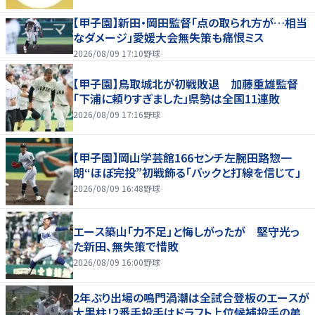
【甲子園】新田・岡田監督「点の取られ方が…相当
なダメージ」愛媛大会無失策も痛恨ミス
2026/08/09 17:10
野球
【甲子園】鳥取城北が初戦敗退 加藤重雄監督
「下浦に頼りすぎました」県勢は全国11連敗
2026/08/09 17:16
野球
【甲子園】岡山学芸館166センチ左腕田路惣一
朗“ほぼ完投”初戦飾る「バックと打線を信じて」
2026/08/09 16:48
野球
エース築山「力不足」と悔しがったが 堅守光っ
た新田、無失策で惜敗
2026/08/09 16:00
野球
2年ぶり出場の鳴門渦潮は全試合登板のエースが
大黒柱！2番手投手はドラフト上位候補投手の弟