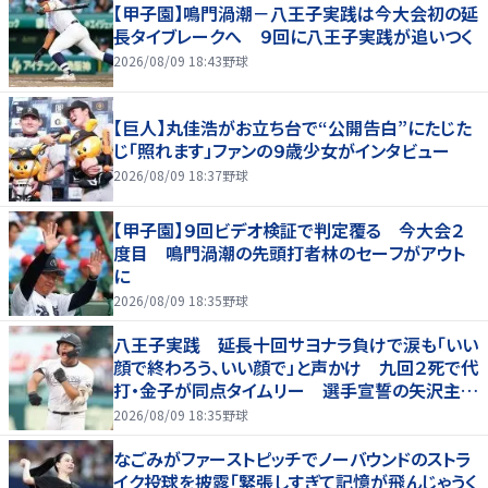
【甲子園】鳴門渦潮－八王子実践は今大会初の延
長タイブレークへ ９回に八王子実践が追いつく
2026/08/09 18:43
野球
【巨人】丸佳浩がお立ち台で“公開告白”にたじた
じ「照れます」ファンの９歳少女がインタビュー
2026/08/09 18:37
野球
【甲子園】９回ビデオ検証で判定覆る 今大会２
度目 鳴門渦潮の先頭打者林のセーフがアウト
に
2026/08/09 18:35
野球
八王子実践 延長十回サヨナラ負けで涙も「いい
顔で終わろう、いい顔で」と声かけ 九回２死で代
打・金子が同点タイムリー 選手宣誓の矢沢主将
は大号泣
2026/08/09 18:35
野球
なごみがファーストピッチでノーバウンドのストラ
イク投球を披露「緊張しすぎて記憶が飛んじゃうく