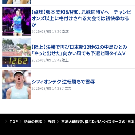
【卓球】張本美和＆智和、兄妹同時Ｖへ チャンピ
オンズ以上に格付けされる大会では初快挙なる
か
2026/08/09 17:20
卓球
【陸上】決勝で再び日本新12秒62の中島ひとみ
「やっと出せた」向かい風でも予選と同タイムＶ
2026/08/09 15:42
陸上
シフィオンテク 逆転勝ちで雪辱
2026/08/09 14:28
テニス
TOP
話題の投稿
野球
三浦大輔監督、横浜DeNAベイスターズの「日本