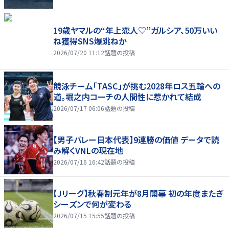
19歳ヤマルの“年上恋人♡”ガルシア、50万いい
ね獲得SNS爆跳ねか
2026/07/20 11:12
話題の投稿
競泳チーム「TASC」が挑む2028年ロス五輪への
道。堀之内コーチの人間性に惹かれて結成
2026/07/17 06:06
話題の投稿
【男子バレー日本代表】9連勝の価値 データで読
み解くVNLの現在地
2026/07/16 16:42
話題の投稿
【Jリーグ】秋春制元年が8月開幕 初の年度またぎ
シーズンで何が変わる
2026/07/15 15:55
話題の投稿