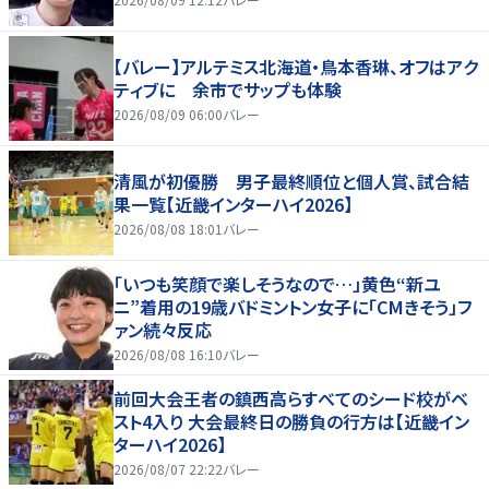
【バレー】アルテミス北海道・鳥本香琳、オフはアク
ティブに 余市でサップも体験
2026/08/09 06:00
バレー
清風が初優勝 男子最終順位と個人賞、試合結
果一覧【近畿インターハイ2026】
2026/08/08 18:01
バレー
「いつも笑顔で楽しそうなので…」黄色“新ユ
ニ”着用の19歳バドミントン女子に「CMきそう」フ
ァン続々反応
2026/08/08 16:10
バレー
前回大会王者の鎮西高らすべてのシード校がベ
スト4入り 大会最終日の勝負の行方は【近畿イン
ターハイ2026】
2026/08/07 22:22
バレー