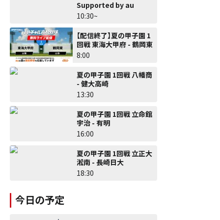
Supported by au
10:30~
【配信終了】夏の甲子園 1
回戦 東海大甲府 - 鶴岡東
8:00
夏の甲子園 1回戦 八幡商
- 健大高崎
13:30
夏の甲子園 1回戦 立命館
宇治 - 有明
16:00
夏の甲子園 1回戦 立正大
淞南 - 長崎日大
18:30
今日の予定