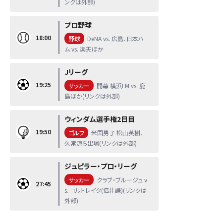
ンクは外部)
プロ野球
18:00
野球
DeNA vs. 広島、日本ハ
ム vs. 楽天ほか
Jリーグ
19:25
サッカー
開幕 横浜FM vs. 鹿
島ほか(リンクは外部)
ウィンダム選手権2日目
19:50
ゴルフ
米国男子 松山英樹、
久常涼ら出場(リンクは外部)
ジュピラー・プロ・リーグ
サッカー
クラブ・ブルージュ v
27:45
s. コルトレイク(倍井謙)(リンクは
外部)