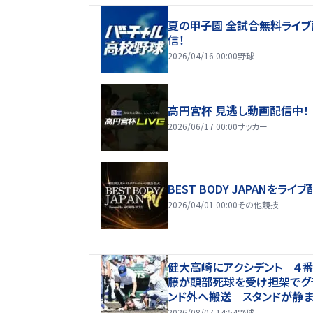
夏の甲子園 全試合無料ライブ
信！
2026/04/16 00:00
野球
高円宮杯 見逃し動画配信中！
2026/06/17 00:00
サッカー
BEST BODY JAPANをライブ
2026/04/01 00:00
その他競技
健大高崎にアクシデント ４番
藤が頭部死球を受け担架でグ
ンド外へ搬送 スタンドが静ま
えるも四回守備から復帰→大
2026/08/07 14:54
野球