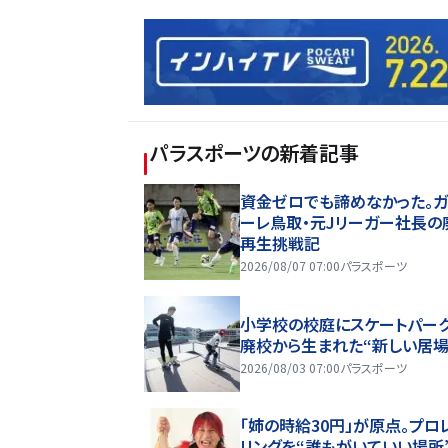
パラスポーツ
の新着記事
資金ゼロでも諦めなかった。ガ
ーレ鳥取・元Jリーガー社長の
再生挑戦記
2026/08/07 07:00
パラスポーツ
小学校の校庭にスケートパーク
廃校から生まれた“新しい居場
2026/08/03 07:00
パラスポーツ
「姉の時給30円」が原点。プロ
リングを“誰もがいていい場所