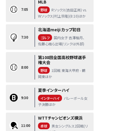
MLB
7:05
野球
Rソックス(吉田正尚) vs.
Wソックス(村上宗隆)(8:10)ほか
北海道meiji カップ初日
7:30
ゴルフ
国内女子 吉澤柚月、
佐藤心結ら出場(リンクは外部)
第108回全国高校野球選手
権大会
8:00
野球
1回戦 東海大甲府 - 鶴
岡東ほか
夏季インターハイ
9:30
インターハイ
バレーボール女
子決勝ほか
WTTチャンピオンズ横浜
11:00
卓球
男女シングルス2回戦(リ