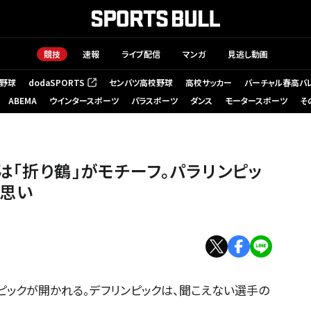
競技
速報
ライブ配信
マンガ
見逃し動画
野球
dodaSPORTS
センバツ高校野球
高校サッカー
バーチャル春高バ
（新しいタブで開く）
ABEMA
ウインタースポーツ
パラスポーツ
ダンス
モータースポーツ
そ
は「折り鶴」がモチーフ。パラリンピッ
の思い
ンピックが開かれる。デフリンピックは、聞こえない選手の