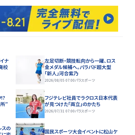
イナ
左足切断・競技転向から一躍、ロス
廃校
金メダル候補へ。パラバド超大型
「新人」河合紫乃
2026/08/05 07:00
パラスポーツ
!?
フジテレビ社員でラクロス日本代表
所”
が見つけた「両立」のかたち
2026/07/31 07:00
パラスポーツ
レスの
国民スポーツ大会イベントに松山ケ
”に変