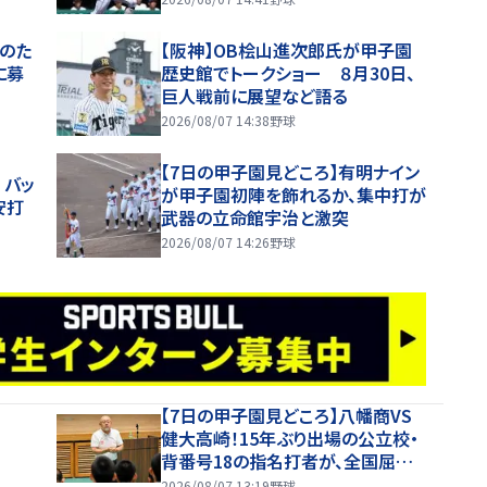
のた
【阪神】OB桧山進次郎氏が甲子園
に募
歴史館でトークショー ８月30日、
巨人戦前に展望など語る
2026/08/07 14:38
野球
【7日の甲子園見どころ】有明ナイン
 バッ
が甲子園初陣を飾れるか、集中打が
安打
武器の立命館宇治と激突
2026/08/07 14:26
野球
【7日の甲子園見どころ】八幡商VS
健大高崎！15年ぶり出場の公立校・
背番号18の指名打者が、全国屈指
の投手陣に挑む
2026/08/07 13:19
野球