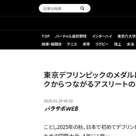
TOP
バーチャル高校野球
インターハイ
東京六大学
相撲・格闘技
テニス
卓球
ラグビー
陸上
水泳
東京デフリンピックのメダル
クからつながるアスリート
2025.01.29 06:32
ことし2025年の秋、日本で初めてデフリ
ための国際大会。４年に１度…