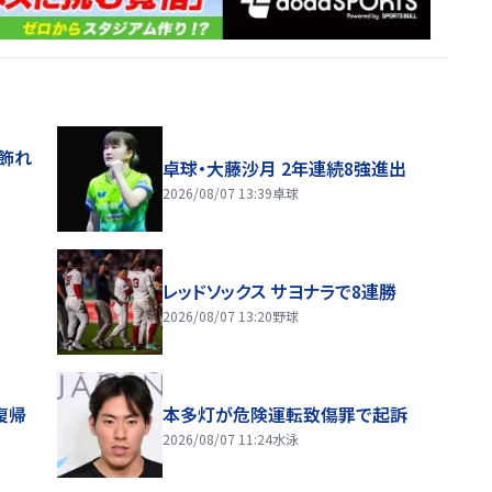
飾れ
卓球・大藤沙月 2年連続8強進出
2026/08/07 13:39
卓球
レッドソックス サヨナラで8連勝
2026/08/07 13:20
野球
復帰
本多灯が危険運転致傷罪で起訴
2026/08/07 11:24
水泳