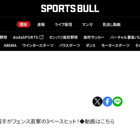
競技
速報
ライブ配信
マンガ
見逃し動画
野球
dodaSPORTS
センバツ高校野球
高校サッカー
バーチャル春高バ
（新しいタブで開く）
ABEMA
ウインタースポーツ
パラスポーツ
ダンス
モータースポーツ
そ
選手がフェンス直撃の3ベースヒット！◆動画はこちら