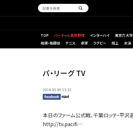
TOP
バーチャル高校野球
インターハイ
東京六大学
相撲・格闘技
テニス
卓球
ラグビー
陸上
水泳
パ・リーグ TV
2016.05.06 13:32
本日のファーム公式戦、千葉ロッテ・平沢
http://tv.pacifi…