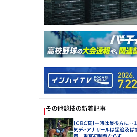
その他競技
の新着記事
【ＣＢＣ賞】一時は最後方に…
気ディアナザールは猛追及ば
着 重賞初制覇ならず