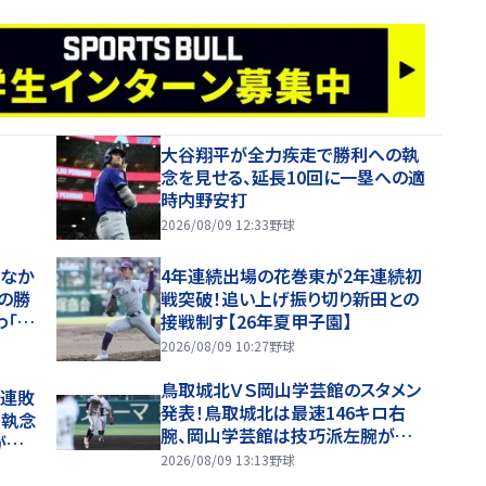
大谷翔平が全力疾走で勝利への執
念を見せる、延長10回に一塁への適
時内野安打
2026/08/09 12:33
野球
はなか
4年連続出場の花巻東が2年連続初
りの勝
戦突破！追い上げ振り切り新田との
わ「宿
接戦制す【26年夏甲子園】
の甲子
2026/08/09 10:27
野球
鳥取城北ＶＳ岡山学芸館のスタメン
７連敗
発表！鳥取城北は最速146キロ右
で執念
腕、岡山学芸館は技巧派左腕が先
が背
発【26年夏高校野球】
2026/08/09 13:13
野球
ヒヤ