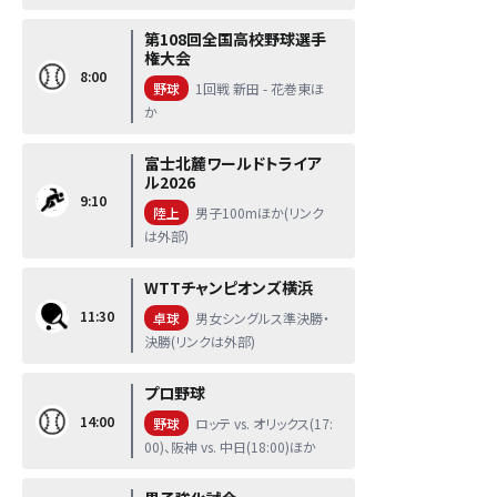
第108回全国高校野球選手
権大会
8:00
野球
1回戦 新田 - 花巻東ほ
か
富士北麓ワールドトライア
ル2026
9:10
陸上
男子100mほか(リンク
は外部)
WTTチャンピオンズ横浜
11:30
卓球
男女シングルス準決勝・
決勝(リンクは外部)
プロ野球
14:00
野球
ロッテ vs. オリックス(17:
00)、阪神 vs. 中日(18:00)ほか