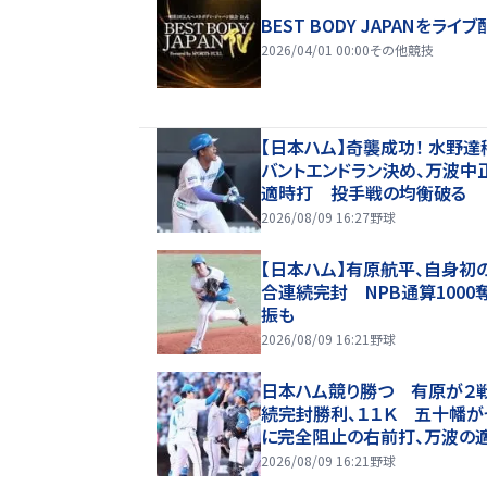
BEST BODY JAPANをライブ
2026/04/01 00:00
その他競技
【日本ハム】奇襲成功！ 水野達
バントエンドラン決め、万波中
適時打 投手戦の均衡破る
2026/08/09 16:27
野球
【日本ハム】有原航平、自身初
合連続完封 NPB通算1000
振も
2026/08/09 16:21
野球
日本ハム競り勝つ 有原が２
続完封勝利、１１Ｋ 五十幡が
に完全阻止の右前打、万波の
内野安打で得点
2026/08/09 16:21
野球