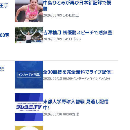
中島ひとみが再び日本新記録で優
王手
勝
2026/08/09 14:41
陸上
吉澤柚月 初優勝スピーチで感無量
00奪
2026/08/09 14:33
ゴルフ
配
全30競技を完全無料でライブ配信！
2025/06/18 00:00
インターハイ(インハイ.tv)
東都大学野球入替戦 見逃し配信
中！
2026/06/30 00:00
野球