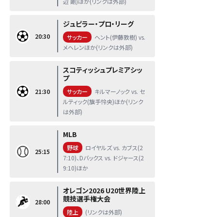
辺 剛)ほか(リンクは外部)
ジュピラー・プロ・リーグ
20:30
サッカー
ヘント(伊藤敦樹) vs.
メヘレンほか(リンクは外部)
スコティッシュプレミアシッ
プ
21:30
サッカー
キルマーノック vs. セ
ルティック(旗手怜央)ほか(リンク
は外部)
MLB
野球
ロイヤルズ vs. カブス(2
25:15
7:10)、Dバックス vs. ドジャース(2
9:10)ほか
オレゴン2026 U20世界陸上
競技選手権大会
28:00
陸上
(リンクは外部)