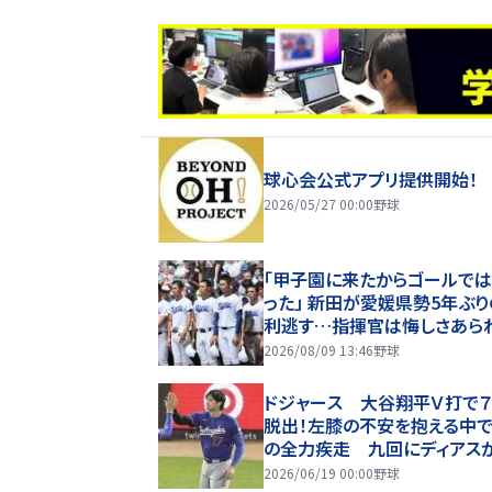
球心会公式アプリ提供開始！
2026/05/27 00:00
野球
「甲子園に来たからゴールで
った」 新田が愛媛県勢5年ぶ
利逃す…指揮官は悔しさあら
題がたくさんできた」【26年夏
2026/08/09 13:46
野球
園】
ドジャース 大谷翔平Ｖ打で
脱出！左膝の不安を抱える中
の全力疾走 九回にディアス
信投球も悪循環断つ 十回は
2026/06/19 00:00
野球