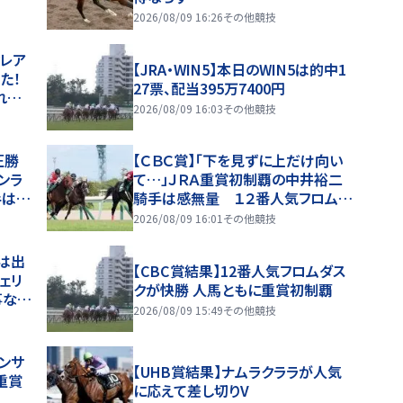
2026/08/09 16:26
その他競技
クレア
【JRA・WIN5】本日のWIN5は的中1
た！
27票、配当395万7400円
れた」
2026/08/09 16:03
その他競技
圧勝
【ＣＢＣ賞】「下を見ずに上だけ向い
ンラ
て…」ＪＲＡ重賞初制覇の中井裕二
手は初
騎手は感無量 １２番人気フロムダ
スク重賞初Ｖ
2026/08/09 16:01
その他競技
馬は出
【CBC賞結果】12番人気フロムダス
ェリ
クが快勝 人馬ともに重賞初制覇
事な差
2026/08/09 15:49
その他競技
ンサ
【UHB賞結果】ナムラクララが人気
重賞
に応えて差し切りV