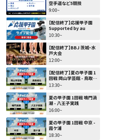
空手道など5競技
9:00~
【配信終了】応援甲子園
Supported by au
10:30~
【配信終了】BBJ 茨城・水
戸大会
12:00~
【配信終了】夏の甲子園 1
回戦 岡山学芸館 - 鳥取城
北
13:30~
夏の甲子園 1回戦 鳴門渦
潮 - 八王子実践
16:00~
夏の甲子園 1回戦 中京 -
霞ケ浦
18:30~