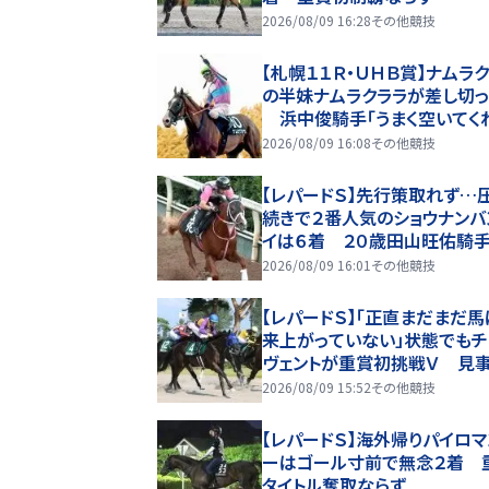
2026/08/09 16:28
その他競技
【札幌１１Ｒ・ＵＨＢ賞】ナムラ
の半妹ナムラクララが差し切っ
浜中俊騎手「うまく空いてく
姉が制したキーンランドＣへ
2026/08/09 16:08
その他競技
【レパードＳ】先行策取れず…
続きで２番人気のショウナンバ
イは６着 ２０歳田山旺佑騎
タイトルならず
2026/08/09 16:01
その他競技
【レパードＳ】「正直まだまだ
来上がっていない」状態でもチ
ヴェントが重賞初挑戦Ｖ 見
し切り！
2026/08/09 15:52
その他競技
【レパードＳ】海外帰りパイロマ
ーはゴール寸前で無念２着 
タイトル奪取ならず