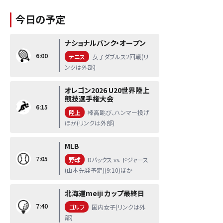
今日の予定
ナショナルバンク・オープン
6:00
テニス
女子ダブルス2回戦(リ
ンクは外部)
オレゴン2026 U20世界陸上
競技選手権大会
6:15
陸上
棒高跳び、ハンマー投げ
ほか(リンクは外部)
MLB
7:05
野球
Dバックス vs. ドジャース
(山本先発予定)(9:10)ほか
北海道meiji カップ最終日
7:40
ゴルフ
国内女子(リンクは外
部)