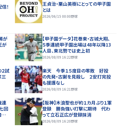
王貞治・栗山英樹にとっての甲子園
配信！
とは
2026/06/15 00:00
野球
稀が
【甲子園データ】花巻東・古城大翔、
正が
５季連続甲子園出場は48年以降13
人目、東北勢では史上初
2026/08/09 16:22
野球
の２試
楽天 今季１５度目の零敗 好投
奪三
の先発・古謝を見殺し ２安打完投
も援護なし
2026/08/09 16:21
野球
戦連
【阪神】木浪聖也が約１カ月ぶり１軍
七回
登録 勝負強い打撃に期待 代わ
適時
って立石正広が登録抹消
2026/08/09 16:20
野球