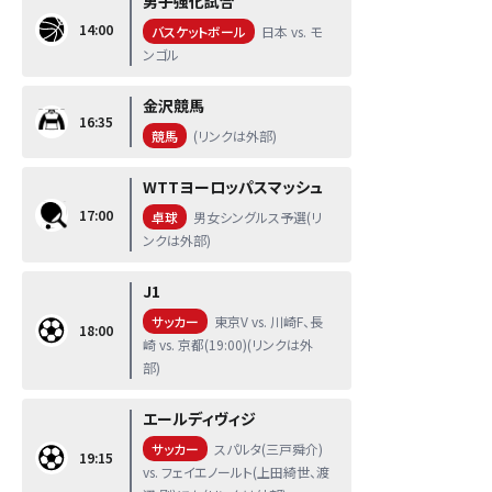
男子強化試合
14:00
バスケットボール
日本 vs. モ
ンゴル
金沢競馬
16:35
競馬
(リンクは外部)
WTTヨーロッパスマッシュ
17:00
卓球
男女シングルス予選(リ
ンクは外部)
J1
サッカー
東京V vs. 川崎F、長
18:00
崎 vs. 京都(19:00)(リンクは外
部)
エールディヴィジ
サッカー
スパルタ(三戸舜介)
19:15
vs. フェイエノールト(上田綺世、渡