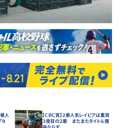
１番人
【ＣＢＣ賞】２番人気レイピアは重賞
ず９
３度目の２着 またまたタイトル獲
得ならず