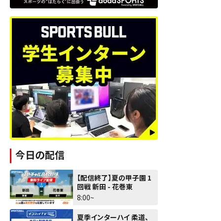
今日の配信
【配信終了】夏の甲子園 1
回戦 新田 - 花巻東
8:00~
夏季インターハイ 柔道、